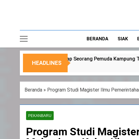
BERANDA
SIAK
ang Pemuda Kampung Temusai
Dukung Progra
HEADLINES
6 Agustus 2026
Beranda
»
Program Studi Magister Ilmu Pemerintaha
PEKANBARU
Program Studi Magister