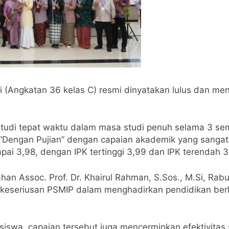
(Angkatan 36 kelas C) resmi dinyatakan lulus dan men
tudi tepat waktu dalam masa studi penuh selama 3 sem
“Dengan Pujian” dengan capaian akademik yang sangat t
apai 3,98, dengan IPK tertinggi 3,99 dan IPK terendah 3
ahan Assoc. Prof. Dr. Khairul Rahman, S.Sos., M.Si, R
keseriusan PSMIP dalam menghadirkan pendidikan berk
asiswa, capaian tersebut juga mencerminkan efektivita