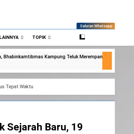
Saluran Whatsapp
LAINNYA
TOPIK
empan Tinjau Tanaman Jagung Waga
Panit 
6 Agustu
lus Tepat Waktu
k Sejarah Baru, 19