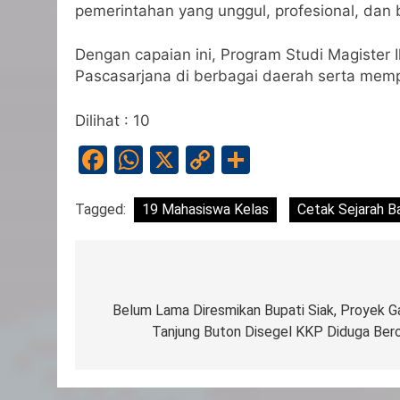
pemerintahan yang unggul, profesional, dan 
Dengan capaian ini, Program Studi Magister
Pascasarjana di berbagai daerah serta mem
Dilihat :
10
Facebook
WhatsApp
X
Copy
Share
Link
Tagged:
19 Mahasiswa Kelas
Cetak Sejarah B
Navigasi
pos
Belum Lama Diresmikan Bupati Siak, Proyek Ga
Tanjung Buton Disegel KKP Diduga Bero