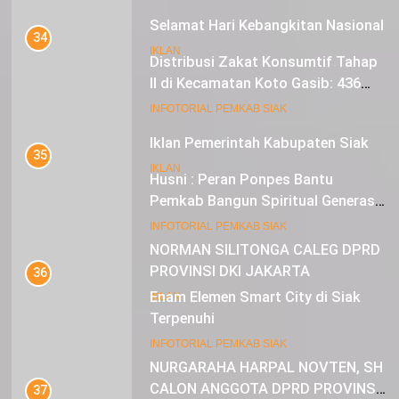
Selamat Hari Kebangkitan Nasional
34
IKLAN
Distribusi Zakat Konsumtif Tahap
II di Kecamatan Koto Gasib: 436
Mustahik Terima Bantuan
21
INFOTORIAL PEMKAB SIAK
Iklan Pemerintah Kabupaten Siak
35
IKLAN
Husni : Peran Ponpes Bantu
Pemkab Bangun Spiritual Generasi
Muda
22
INFOTORIAL PEMKAB SIAK
NORMAN SILITONGA CALEG DPRD
PROVINSI DKI JAKARTA
36
Enam Elemen Smart City di Siak
IKLAN
Terpenuhi
23
INFOTORIAL PEMKAB SIAK
NURGARAHA HARPAL NOVTEN, SH
CALON ANGGOTA DPRD PROVINSI
37