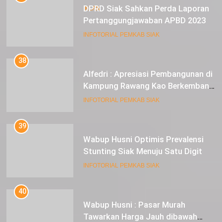
DKI JAKARTA
DPRD Siak Sahkan Perda Laporan
IKLAN
Pertanggungjawaban APBD 2023
INFOTORIAL PEMKAB SIAK
38
Alfedri : Apresiasi Pembangunan di
Kampung Rawang Kao Berkembang
Pesat
INFOTORIAL PEMKAB SIAK
39
Wabup Husni Optimis Prevalensi
Stunting Siak Menuju Satu Digit
INFOTORIAL PEMKAB SIAK
40
Wabup Husni : Pasar Murah
Tawarkan Harga Jauh dibawah