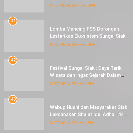
Pasar Tradisional
INFOTORIAL PEMKAB SIAK
41
Lomba Mancing FSS Dorongan
Lestarikan Ekosistem Sungai Siak
INFOTORIAL PEMKAB SIAK
42
Festival Sungai Siak : Daya Tarik
Wisata dan Ingat Sejarah Dalam
Lestarikan Peradaban
INFOTORIAL PEMKAB SIAK
43
Wabup Husni dan Masyarakat Siak
Laksanakan Shalat Idul Adha 1445
Hijriah di Lapangan Tugu Siak
INFOTORIAL PEMKAB SIAK