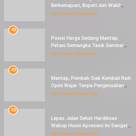
Berkemajuan, Bupati dan Wakil
Bupati Siak Terima Gelar Adat
INFOTORIAL PEMKAB SIAK
48
Posisi Harga Sedang Mantap,
Petani Semangka Tasik Seminai
Raup Untung
INFOTORIAL PEMKAB SIAK
49
Mantap, Pemkab Siak Kembali Raih
Opini Wajar Tanpa Pengecualian
ke-13 Dari BPK RI.
INFOTORIAL PEMKAB SIAK
50
Lepas Jalan Sehat Hardiknas
Wabup Husni Apresiasi Ini Sangat
Luar Biasa
INFOTORIAL PEMKAB SIAK