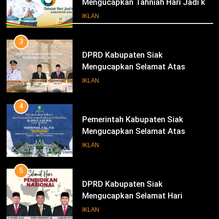
Mengucapkan Tahniah Hari Jadi ke-
Iklan
26 Kabupaten Siak
IKLAN
3
DPRD Kabupaten Siak
Mengucapkan Selamat Atas
Pengambilan Sumpah Jabatan
IKLAN
Bupati Dan Wakil Bupati Siak
Periode 2025-2030
4
Pemerintah Kabupaten Siak
Mengucapkan Selamat Atas
Pengambilan Sumpah Jabatan
IKLAN
Bupati Dan Wakil Bupati Siak
Periode 2025-2030
5
DPRD Kabupaten Siak
Mengucapkan Selamat Hari
Pendidikan Nasional
IKLAN