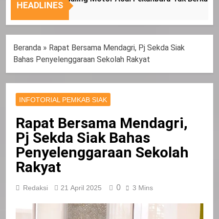
Nasional
Tepat
HEADLINES
Sasaran
Beranda
»
Rapat Bersama Mendagri, Pj Sekda Siak
Bahas Penyelenggaraan Sekolah Rakyat
INFOTORIAL PEMKAB SIAK
Rapat Bersama Mendagri,
Pj Sekda Siak Bahas
Penyelenggaraan Sekolah
Rakyat
0
Redaksi
21 April 2025
3 Mins