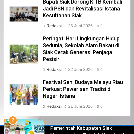
Bupati Siak Dorong KITB Kembali
22
Jadi PSN dan Revitalisasi Istana
NORMAN SILITONGA CALEG DPRD
Kesultanan Siak
PROVINSI DKI JAKARTA
IKLAN
Redaksi
23 Juni 2026
0
Peringati Hari Lingkungan Hidup
23
Sedunia, Sekolah Alam Bakau di
NURGARAHA HARPAL NOVTEN, SH
Siak Cetak Generasi Penjaga
CALON ANGGOTA DPRD PROVINSI
Pesisir
DKI JAKARTA
IKLAN
Redaksi
22 Juni 2026
0
1
Festival Seni Budaya Melayu Riau
Pimpinan Beserta Anggota DPRD
Perkuat Pewarisan Tradisi di
Kabupaten Siak Mengucapkan
Negeri Istana
Tahniah Hari Jadi Kabupaten Siak
IKLAN
Redaksi
21 Juni 2026
0
Ke- 26
2
Pemerintah Kabupaten Siak