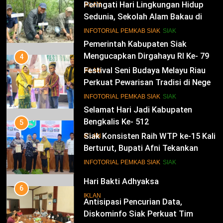
Selamat HUT RI Ke-79
Peringati Hari Lingkungan Hidup
IKLAN
Sedunia, Sekolah Alam Bakau di
Siak Cetak Generasi Penjaga
13
INFOTORIAL PEMKAB SIAK
SIAK
Pesisir
Pemerintah Kabupaten Siak
Mengucapkan Dirgahayu RI Ke- 79
4
Festival Seni Budaya Melayu Riau
IKLAN
Perkuat Pewarisan Tradisi di Negeri
Istana
14
INFOTORIAL PEMKAB SIAK
SIAK
Selamat Hari Jadi Kabupaten
Bengkalis Ke- 512
5
Siak Konsisten Raih WTP ke-15 Kali
IKLAN
Berturut, Bupati Afni Tekankan
Penguatan Tata Kelola Keuangan
15
INFOTORIAL PEMKAB SIAK
SIAK
Hari Bakti Adhyaksa
6
IKLAN
Antisipasi Pencurian Data,
Diskominfo Siak Perkuat Tim