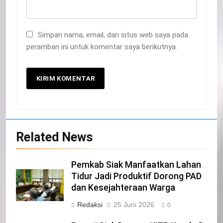
Simpan nama, email, dan situs web saya pada
peramban ini untuk komentar saya berikutnya.
20
Selamat Hari Kebangkitan Nasional
IKLAN
Related News
21
Pemkab Siak Manfaatkan Lahan
Tidur Jadi Produktif Dorong PAD
Iklan Pemerintah Kabupaten Siak
dan Kesejahteraan Warga
IKLAN
Redaksi
25 Juni 2026
0