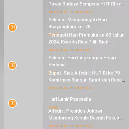
Pawai Budaya Sempena HUT RI ke-
79
17
INFOTORIAL PEMKAB SIAK
Selamat Memperingati Hari
Bhayangkara ke- 78
31
Peringati Hari Pramuka ke-63 tahun
IKLAN
2024, Kwarda Riau Pilih Siak
Sebagai Tuan Rumah
18
INFOTORIAL PEMKAB SIAK
Selamat Hari Lingkungan Hidup
Sedunia
32
Bupati Siak Alfedri : HUT RI ke-79
IKLAN
Komitmen Bangun Spirit dan Rasa
Nasionalisme
19
INFOTORIAL PEMKAB SIAK
Hari Lahir Pancasila
33
IKLAN
Alfedri : Presiden Jokowi
Mendorong Kepala Daerah Fokus
pada Inflasi dan Pilkada Serentak
20
INFOTORIAL PEMKAB SIAK