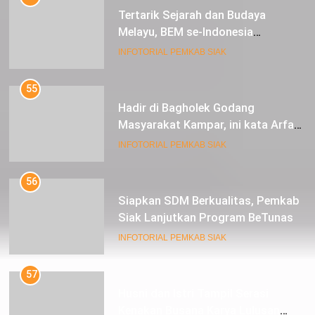
Tertarik Sejarah dan Budaya
Melayu, BEM se-Indonesia
Berkunjung ke Kabupaten Siak
INFOTORIAL PEMKAB SIAK
55
Hadir di Bagholek Godang
Masyarakat Kampar, ini kata Arfan
Usman
INFOTORIAL PEMKAB SIAK
56
Siapkan SDM Berkualitas, Pemkab
Siak Lanjutkan Program BeTunas
INFOTORIAL PEMKAB SIAK
57
Husni dan Istri Tampil Serasi
Kenakan Busana Karya Lulusan