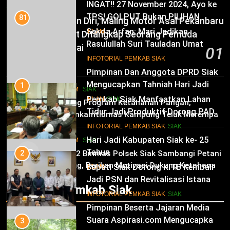
INGAT!! 27 November 2024, Ayo ke
SIAK
TPS! GOLPUT Bukan PILIHAN
81
Sempat Melarikan Diri, Maling Motor Asal Pekanbaru
Sekda Arfan; Mari Jadikan
IKLAN
Tak Berkutik Saat Ditangkap Seorang Pemuda
Rasulullah Suri Tauladan Umat
Kampung Temusai
01
10
INFOTORIAL PEMKAB SIAK
6 Agustus 2026
Pimpinan Dan Anggota DPRD Siak
Mengucapkan Tahniah Hari Jadi
1
HUKRIM
SIAK
Kabupaten Siak Ke-25 Tahun
Pemkab Siak Manfaatkan Lahan
02
IKLAN
SIAK
Dukung Program Ketahanan Pangan,
Tidur Jadi Produktif Dorong PAD
Bhabinkamtibmas Kampung Teluk Merempan
dan Kesejahteraan Warga
11
Tinjau Tanaman Jagung Waga
INFOTORIAL PEMKAB SIAK
SIAK
Hari Jadi Kabupaten Siak ke- 25
HUKRIM
SIAK
03
Tahun
2
Panit 2 Binmas Polsek Siak Sambangi Petani
Jagung, Berikan Motivasi Dukung Ketahanan
Bupati Siak Dorong KITB Kembali
IKLAN
Pangan Nasional
Jadi PSN dan Revitalisasi Istana
Infotorial Pemkab Siak
Kesultanan Siak
12
INFOTORIAL PEMKAB SIAK
SIAK
Pimpinan Beserta Jajaran Media
Suara Aspirasi.com Mengucapkan
3