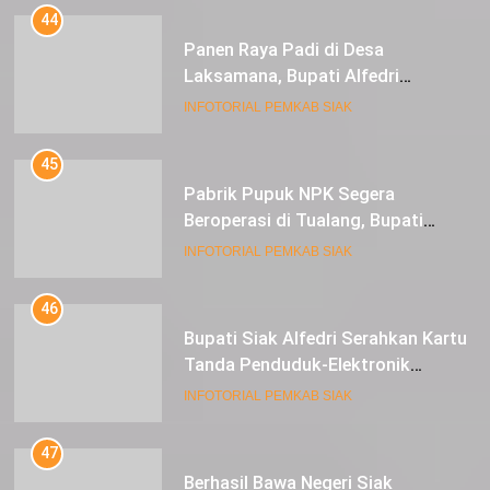
44
Panen Raya Padi di Desa
Laksamana, Bupati Alfedri
Serahkan 16 Unit Mesin Pompa Air
INFOTORIAL PEMKAB SIAK
dan 1 Cultivator
45
Pabrik Pupuk NPK Segera
Beroperasi di Tualang, Bupati
Alfedri Investasi ini Tingkatkan
INFOTORIAL PEMKAB SIAK
Ekonomi Masyarakat
46
Bupati Siak Alfedri Serahkan Kartu
Tanda Penduduk-Elektronik
Kepada Pelajar SMK 1 Koto Gasib
INFOTORIAL PEMKAB SIAK
47
Berhasil Bawa Negeri Siak