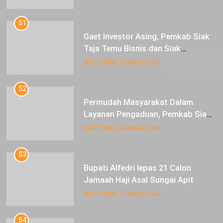
51
Gaet Investor Asing, Pemkab Siak
Taja Temu Bisnis dan Siak
Expoversary 2024
INFOTORIAL PEMKAB SIAK
52
Permudah Masyarakat Dalam
Layanan Pengaduan, Pemkab Siak
Luncurkan Aplikasi SIP PUAN
INFOTORIAL PEMKAB SIAK
53
Bupati Alfedri lepas 21 Calon
Jamaah Haji Asal Sungai Apit
INFOTORIAL PEMKAB SIAK
54