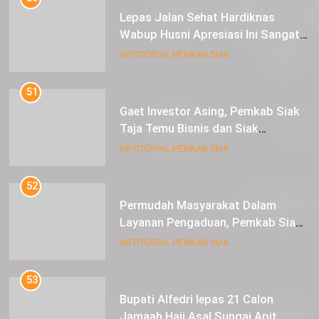
Lepas Jalan Sehat Hardiknas
Wabup Husni Apresiasi Ini Sangat
Luar Biasa
INFOTORIAL PEMKAB SIAK
51
Gaet Investor Asing, Pemkab Siak
Taja Temu Bisnis dan Siak
Expoversary 2024
INFOTORIAL PEMKAB SIAK
52
Permudah Masyarakat Dalam
Layanan Pengaduan, Pemkab Siak
Luncurkan Aplikasi SIP PUAN
INFOTORIAL PEMKAB SIAK
53
Bupati Alfedri lepas 21 Calon
Jamaah Haji Asal Sungai Apit