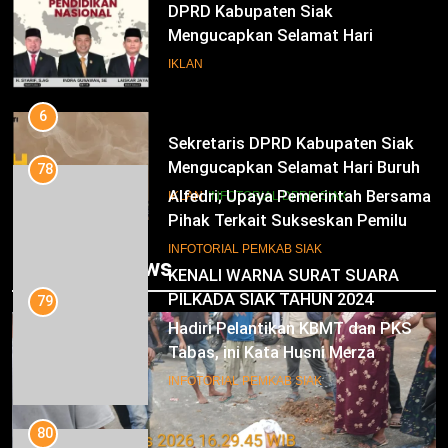
DPRD Kabupaten Siak
Mengucapkan Selamat Hari
Pendidikan Nasional
IKLAN
6
Sekretaris DPRD Kabupaten Siak
Mengucapkan Selamat Hari Buruh
78
Alfedri; Upaya Pemerintah Bersama
IKLAN
INFOTORIAL DPRD SIAK
Pihak Terkait Sukseskan Pemilu
2024
7
INFOTORIAL PEMKAB SIAK
Trending News
KENALI WARNA SURAT SUARA
PILKADA SIAK TAHUN 2024
79
Hadiri Pelantikan KBMT dan PKS
IKLAN
Tabas, ini Kata Husni Merza
8
INFOTORIAL PEMKAB SIAK
Mari Sukseskan Pilkada Serentak
Tahun 2024
80