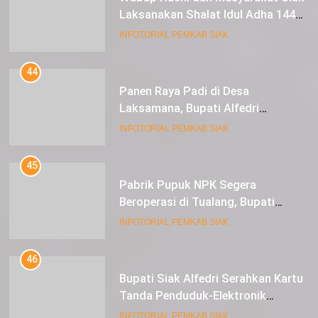
Laksanakan Shalat Idul Adha 1445
Hijriah di Lapangan Tugu Siak
INFOTORIAL PEMKAB SIAK
44
Panen Raya Padi di Desa
Laksamana, Bupati Alfedri
Serahkan 16 Unit Mesin Pompa Air
INFOTORIAL PEMKAB SIAK
dan 1 Cultivator
45
Pabrik Pupuk NPK Segera
Beroperasi di Tualang, Bupati
Alfedri Investasi ini Tingkatkan
INFOTORIAL PEMKAB SIAK
Ekonomi Masyarakat
46
Bupati Siak Alfedri Serahkan Kartu
Tanda Penduduk-Elektronik
Kepada Pelajar SMK 1 Koto Gasib
INFOTORIAL PEMKAB SIAK