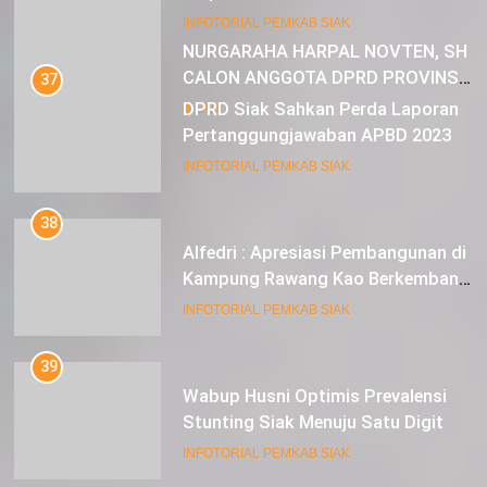
23
INFOTORIAL PEMKAB SIAK
NURGARAHA HARPAL NOVTEN, SH
CALON ANGGOTA DPRD PROVINSI
37
DKI JAKARTA
DPRD Siak Sahkan Perda Laporan
IKLAN
Pertanggungjawaban APBD 2023
INFOTORIAL PEMKAB SIAK
38
Alfedri : Apresiasi Pembangunan di
Kampung Rawang Kao Berkembang
Pesat
INFOTORIAL PEMKAB SIAK
39
Wabup Husni Optimis Prevalensi
Stunting Siak Menuju Satu Digit
INFOTORIAL PEMKAB SIAK