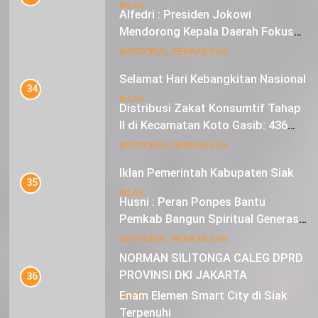
IKLAN
Alfedri : Presiden Jokowi
Mendorong Kepala Daerah Fokus
pada Inflasi dan Pilkada Serentak
20
INFOTORIAL PEMKAB SIAK
Selamat Hari Kebangkitan Nasional
34
IKLAN
Distribusi Zakat Konsumtif Tahap
II di Kecamatan Koto Gasib: 436
Mustahik Terima Bantuan
21
INFOTORIAL PEMKAB SIAK
Iklan Pemerintah Kabupaten Siak
35
IKLAN
Husni : Peran Ponpes Bantu
Pemkab Bangun Spiritual Generasi
Muda
22
INFOTORIAL PEMKAB SIAK
NORMAN SILITONGA CALEG DPRD
PROVINSI DKI JAKARTA
36
Enam Elemen Smart City di Siak
IKLAN
Terpenuhi