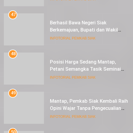
47
Berhasil Bawa Negeri Siak
Berkemajuan, Bupati dan Wakil
Bupati Siak Terima Gelar Adat
INFOTORIAL PEMKAB SIAK
48
Posisi Harga Sedang Mantap,
Petani Semangka Tasik Seminai
Raup Untung
INFOTORIAL PEMKAB SIAK
49
Mantap, Pemkab Siak Kembali Raih
Opini Wajar Tanpa Pengecualian
ke-13 Dari BPK RI.
INFOTORIAL PEMKAB SIAK
50