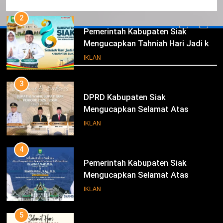
Ke- 26
2
Pemerintah Kabupaten Siak
Mengucapkan Tahniah Hari Jadi ke-
Iklan
26 Kabupaten Siak
IKLAN
3
DPRD Kabupaten Siak
Mengucapkan Selamat Atas
Pengambilan Sumpah Jabatan
IKLAN
Bupati Dan Wakil Bupati Siak
Periode 2025-2030
4
Pemerintah Kabupaten Siak
Mengucapkan Selamat Atas
Pengambilan Sumpah Jabatan
IKLAN
Bupati Dan Wakil Bupati Siak
Periode 2025-2030
5