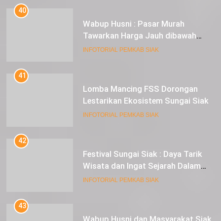
40
Wabup Husni : Pasar Murah
Tawarkan Harga Jauh dibawah
Pasar Tradisional
INFOTORIAL PEMKAB SIAK
41
Lomba Mancing FSS Dorongan
Lestarikan Ekosistem Sungai Siak
INFOTORIAL PEMKAB SIAK
42
Festival Sungai Siak : Daya Tarik
Wisata dan Ingat Sejarah Dalam
Lestarikan Peradaban
INFOTORIAL PEMKAB SIAK
43
Wabup Husni dan Masyarakat Siak