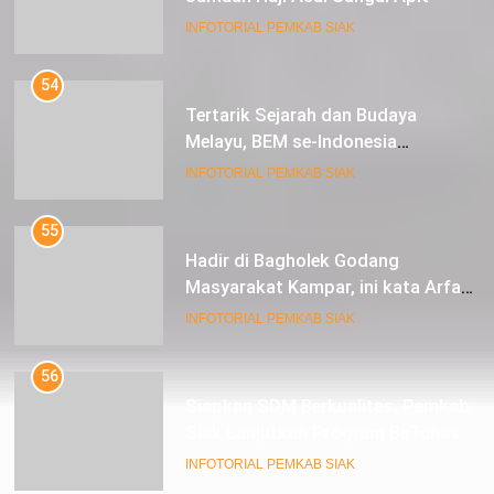
INFOTORIAL PEMKAB SIAK
54
Tertarik Sejarah dan Budaya
Melayu, BEM se-Indonesia
Berkunjung ke Kabupaten Siak
INFOTORIAL PEMKAB SIAK
55
Hadir di Bagholek Godang
Masyarakat Kampar, ini kata Arfan
Usman
INFOTORIAL PEMKAB SIAK
56
Siapkan SDM Berkualitas, Pemkab
Siak Lanjutkan Program BeTunas
INFOTORIAL PEMKAB SIAK