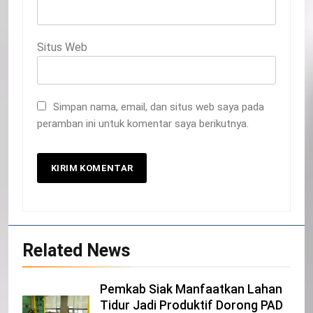
Situs Web
Simpan nama, email, dan situs web saya pada
peramban ini untuk komentar saya berikutnya.
20
Selamat Hari Kebangkitan Nasional
IKLAN
Related News
21
Pemkab Siak Manfaatkan Lahan
Tidur Jadi Produktif Dorong PAD
Iklan Pemerintah Kabupaten Siak