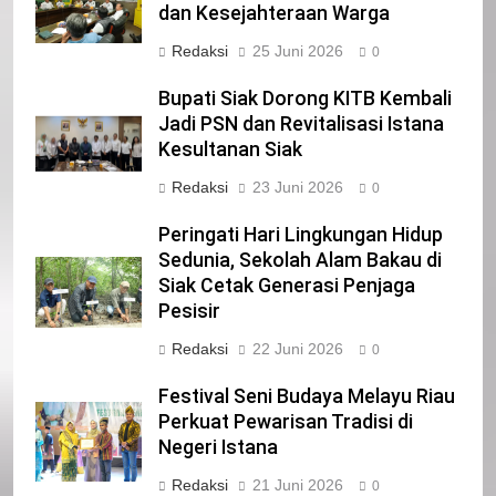
dan Kesejahteraan Warga
IKLAN
Redaksi
25 Juni 2026
0
Bupati Siak Dorong KITB Kembali
22
Jadi PSN dan Revitalisasi Istana
NORMAN SILITONGA CALEG DPRD
Kesultanan Siak
PROVINSI DKI JAKARTA
IKLAN
Redaksi
23 Juni 2026
0
Peringati Hari Lingkungan Hidup
23
Sedunia, Sekolah Alam Bakau di
NURGARAHA HARPAL NOVTEN, SH
Siak Cetak Generasi Penjaga
CALON ANGGOTA DPRD PROVINSI
Pesisir
DKI JAKARTA
IKLAN
Redaksi
22 Juni 2026
0
1
Festival Seni Budaya Melayu Riau
Pimpinan Beserta Anggota DPRD
Perkuat Pewarisan Tradisi di
Kabupaten Siak Mengucapkan
Negeri Istana
Tahniah Hari Jadi Kabupaten Siak
IKLAN
Redaksi
21 Juni 2026
0