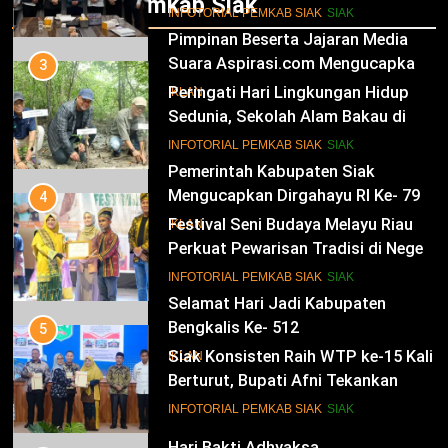
Infotorial Pemkab Siak
Kesultanan Siak
12
INFOTORIAL PEMKAB SIAK
SIAK
Pimpinan Beserta Jajaran Media
Suara Aspirasi.com Mengucapkan
3
Selamat HUT RI Ke-79
Peringati Hari Lingkungan Hidup
IKLAN
Sedunia, Sekolah Alam Bakau di
Siak Cetak Generasi Penjaga
13
INFOTORIAL PEMKAB SIAK
SIAK
Pesisir
Pemerintah Kabupaten Siak
Mengucapkan Dirgahayu RI Ke- 79
4
Festival Seni Budaya Melayu Riau
IKLAN
Perkuat Pewarisan Tradisi di Negeri
Istana
14
INFOTORIAL PEMKAB SIAK
SIAK
Selamat Hari Jadi Kabupaten
Bengkalis Ke- 512
5
Siak Konsisten Raih WTP ke-15 Kali
IKLAN
Berturut, Bupati Afni Tekankan
Penguatan Tata Kelola Keuangan
15
INFOTORIAL PEMKAB SIAK
SIAK
Hari Bakti Adhyaksa