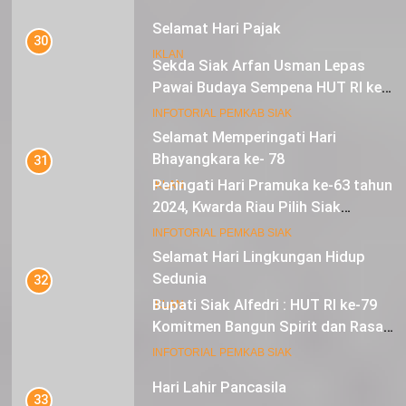
Selamat Hari Pajak
30
IKLAN
Sekda Siak Arfan Usman Lepas
Pawai Budaya Sempena HUT RI ke-
79
17
INFOTORIAL PEMKAB SIAK
Selamat Memperingati Hari
Bhayangkara ke- 78
31
Peringati Hari Pramuka ke-63 tahun
IKLAN
2024, Kwarda Riau Pilih Siak
Sebagai Tuan Rumah
18
INFOTORIAL PEMKAB SIAK
Selamat Hari Lingkungan Hidup
Sedunia
32
Bupati Siak Alfedri : HUT RI ke-79
IKLAN
Komitmen Bangun Spirit dan Rasa
Nasionalisme
19
INFOTORIAL PEMKAB SIAK
Hari Lahir Pancasila
33