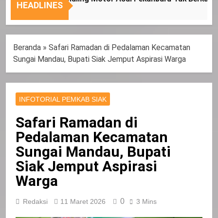
Nasional
Tepat
HEADLINES
Sasaran
Beranda
»
Safari Ramadan di Pedalaman Kecamatan
Sungai Mandau, Bupati Siak Jemput Aspirasi Warga
INFOTORIAL PEMKAB SIAK
Safari Ramadan di
Pedalaman Kecamatan
Sungai Mandau, Bupati
Siak Jemput Aspirasi
Warga
0
Redaksi
11 Maret 2026
3 Mins