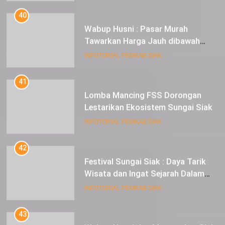
40
Wabup Husni : Pasar Murah
Tawarkan Harga Jauh dibawah
Pasar Tradisional
INFOTORIAL PEMKAB SIAK
41
Lomba Mancing FSS Dorongan
Lestarikan Ekosistem Sungai Siak
INFOTORIAL PEMKAB SIAK
42
Festival Sungai Siak : Daya Tarik
Wisata dan Ingat Sejarah Dalam
Lestarikan Peradaban
INFOTORIAL PEMKAB SIAK
43
Wabup Husni dan Masyarakat Siak