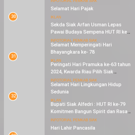
Selamat Hari Pajak
30
IKLAN
Sekda Siak Arfan Usman Lepas
Pawai Budaya Sempena HUT RI ke-
79
17
INFOTORIAL PEMKAB SIAK
Selamat Memperingati Hari
Bhayangkara ke- 78
31
Peringati Hari Pramuka ke-63 tahun
IKLAN
2024, Kwarda Riau Pilih Siak
Sebagai Tuan Rumah
18
INFOTORIAL PEMKAB SIAK
Selamat Hari Lingkungan Hidup
Sedunia
32
Bupati Siak Alfedri : HUT RI ke-79
IKLAN
Komitmen Bangun Spirit dan Rasa
Nasionalisme
19
INFOTORIAL PEMKAB SIAK
Hari Lahir Pancasila
33