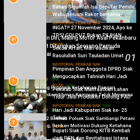
Bahas Sejumlah Isu Seputar Pemilu,
IKLAN
Wabup Husni Rakor bersama
Gubernur Riau
9
INFOTORIAL PEMKAB SIAK
INGAT!! 27 November 2024, Ayo ke
SIAK
TPS! GOLPUT Bukan PILIHAN
81
Sempat Melarikan Diri, Maling Motor Asal Pekanbaru
Sekda Arfan; Mari Jadikan
IKLAN
Tak Berkutik Saat Ditangkap Seorang Pemuda
Rasulullah Suri Tauladan Umat
Kampung Temusai
01
10
INFOTORIAL PEMKAB SIAK
6 Agustus 2026
Pimpinan Dan Anggota DPRD Siak
Mengucapkan Tahniah Hari Jadi
1
HUKRIM
SIAK
Kabupaten Siak Ke-25 Tahun
Pemkab Siak Manfaatkan Lahan
02
IKLAN
SIAK
Dukung Program Ketahanan Pangan,
Tidur Jadi Produktif Dorong PAD
Bhabinkamtibmas Kampung Teluk Merempan
dan Kesejahteraan Warga
11
Tinjau Tanaman Jagung Waga
INFOTORIAL PEMKAB SIAK
SIAK
Hari Jadi Kabupaten Siak ke- 25
HUKRIM
SIAK
03
Tahun
2
Panit 2 Binmas Polsek Siak Sambangi Petani
Jagung, Berikan Motivasi Dukung Ketahanan
Bupati Siak Dorong KITB Kembali
IKLAN
Pangan Nasional
Jadi PSN dan Revitalisasi Istana