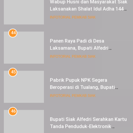
Laksanakan Shalat Idul Adha 1445
Hijriah di Lapangan Tugu Siak
INFOTORIAL PEMKAB SIAK
44
Panen Raya Padi di Desa
Laksamana, Bupati Alfedri
Serahkan 16 Unit Mesin Pompa Air
INFOTORIAL PEMKAB SIAK
dan 1 Cultivator
45
Pabrik Pupuk NPK Segera
Beroperasi di Tualang, Bupati
Alfedri Investasi ini Tingkatkan
INFOTORIAL PEMKAB SIAK
Ekonomi Masyarakat
46
Bupati Siak Alfedri Serahkan Kartu
Tanda Penduduk-Elektronik
Kepada Pelajar SMK 1 Koto Gasib
INFOTORIAL PEMKAB SIAK