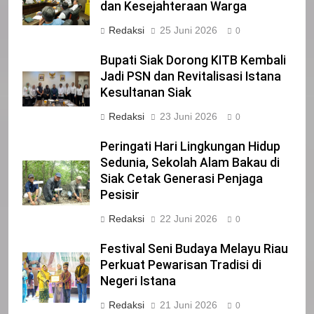
dan Kesejahteraan Warga
IKLAN
Redaksi
25 Juni 2026
0
Bupati Siak Dorong KITB Kembali
22
Jadi PSN dan Revitalisasi Istana
NORMAN SILITONGA CALEG DPRD
Kesultanan Siak
PROVINSI DKI JAKARTA
IKLAN
Redaksi
23 Juni 2026
0
Peringati Hari Lingkungan Hidup
23
Sedunia, Sekolah Alam Bakau di
NURGARAHA HARPAL NOVTEN, SH
Siak Cetak Generasi Penjaga
CALON ANGGOTA DPRD PROVINSI
Pesisir
DKI JAKARTA
IKLAN
Redaksi
22 Juni 2026
0
1
Festival Seni Budaya Melayu Riau
Pimpinan Beserta Anggota DPRD
Perkuat Pewarisan Tradisi di
Kabupaten Siak Mengucapkan
Negeri Istana
Tahniah Hari Jadi Kabupaten Siak
IKLAN
Redaksi
21 Juni 2026
0