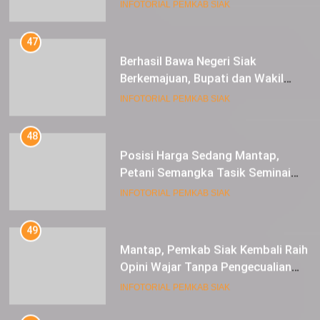
47
Berhasil Bawa Negeri Siak
Berkemajuan, Bupati dan Wakil
Bupati Siak Terima Gelar Adat
INFOTORIAL PEMKAB SIAK
48
Posisi Harga Sedang Mantap,
Petani Semangka Tasik Seminai
Raup Untung
INFOTORIAL PEMKAB SIAK
49
Mantap, Pemkab Siak Kembali Raih
Opini Wajar Tanpa Pengecualian
ke-13 Dari BPK RI.
INFOTORIAL PEMKAB SIAK
50