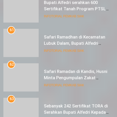
Sertifikat Tanah Program PTSL
kepada Masyarakat Tualang
INFOTORIAL PEMKAB SIAK
61
Safari Ramadhan di Kecamatan
Lubuk Dalam, Bupati Alfedri
Mengingatkan Masyarakat
INFOTORIAL PEMKAB SIAK
Pentingnya Berzakat
62
Safari Ramadan di Kandis, Husni
Minta Pengumpulan Zakat
Meningkat
INFOTORIAL PEMKAB SIAK
63
Sebanyak 242 Sertifikat TORA di
Serahkan Bupati Alfedri Kepada
Masyarakat Kerinci Kiri
INFOTORIAL PEMKAB SIAK