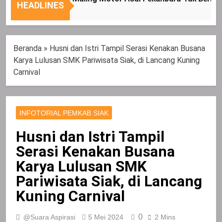
Nasional
Tepat
HEADLINES
Sasaran
Beranda
»
Husni dan Istri Tampil Serasi Kenakan Busana
Karya Lulusan SMK Pariwisata Siak, di Lancang Kuning
Carnival
INFOTORIAL PEMKAB SIAK
Husni dan Istri Tampil
Serasi Kenakan Busana
Karya Lulusan SMK
Pariwisata Siak, di Lancang
Kuning Carnival
0
@Suara Aspirasi
5 Mei 2024
2 Mins