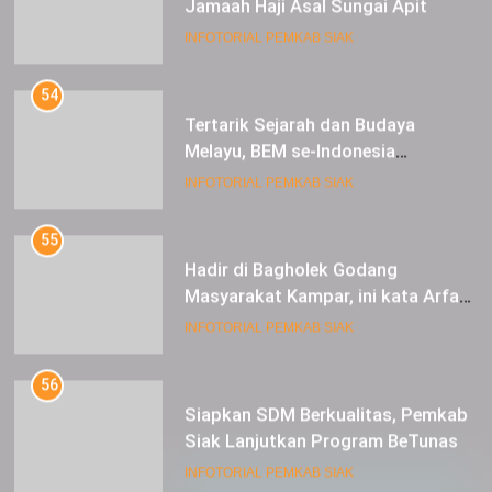
INFOTORIAL PEMKAB SIAK
54
Tertarik Sejarah dan Budaya
Melayu, BEM se-Indonesia
Berkunjung ke Kabupaten Siak
INFOTORIAL PEMKAB SIAK
55
Hadir di Bagholek Godang
Masyarakat Kampar, ini kata Arfan
Usman
INFOTORIAL PEMKAB SIAK
56
Siapkan SDM Berkualitas, Pemkab
Siak Lanjutkan Program BeTunas
INFOTORIAL PEMKAB SIAK