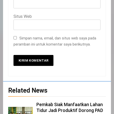
Situs Web
Simpan nama, email, dan situs web saya pada
peramban ini untuk komentar saya berikutnya.
20
Selamat Hari Kebangkitan Nasional
IKLAN
Related News
21
Pemkab Siak Manfaatkan Lahan
Tidur Jadi Produktif Dorong PAD
Iklan Pemerintah Kabupaten Siak