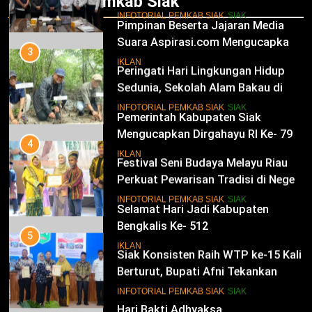
Infotorial Pemkab Siak
Kesultanan Siak
12
INFOTORIAL PEMKAB SIAK
SIAK
Pimpinan Beserta Jajaran Media
Suara Aspirasi.com Mengucapkan
3
Selamat HUT RI Ke-79
Peringati Hari Lingkungan Hidup
IKLAN
Sedunia, Sekolah Alam Bakau di
Siak Cetak Generasi Penjaga
13
INFOTORIAL PEMKAB SIAK
SIAK
Pesisir
Pemerintah Kabupaten Siak
Mengucapkan Dirgahayu RI Ke- 79
4
Festival Seni Budaya Melayu Riau
IKLAN
Perkuat Pewarisan Tradisi di Negeri
Istana
14
INFOTORIAL PEMKAB SIAK
SIAK
Selamat Hari Jadi Kabupaten
Bengkalis Ke- 512
5
Siak Konsisten Raih WTP ke-15 Kali
IKLAN
Berturut, Bupati Afni Tekankan
Penguatan Tata Kelola Keuangan
15
INFOTORIAL PEMKAB SIAK
SIAK
Hari Bakti Adhyaksa