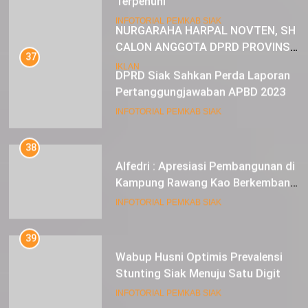
23
INFOTORIAL PEMKAB SIAK
NURGARAHA HARPAL NOVTEN, SH
CALON ANGGOTA DPRD PROVINSI
37
DKI JAKARTA
DPRD Siak Sahkan Perda Laporan
IKLAN
Pertanggungjawaban APBD 2023
INFOTORIAL PEMKAB SIAK
38
Alfedri : Apresiasi Pembangunan di
Kampung Rawang Kao Berkembang
Pesat
INFOTORIAL PEMKAB SIAK
39
Wabup Husni Optimis Prevalensi
Stunting Siak Menuju Satu Digit
INFOTORIAL PEMKAB SIAK