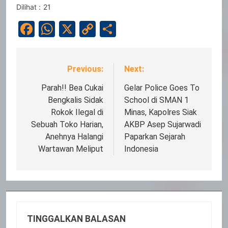
Dilihat :
21
Facebook
WhatsApp
X
Copy
Share
Link
Previous:
Next:
Navigasi
pos
Parah!! Bea Cukai
Gelar Police Goes To
Bengkalis Sidak
School di SMAN 1
Rokok Ilegal di
Minas, Kapolres Siak
Sebuah Toko Harian,
AKBP Asep Sujarwadi
Anehnya Halangi
Paparkan Sejarah
Wartawan Meliput
Indonesia
TINGGALKAN BALASAN