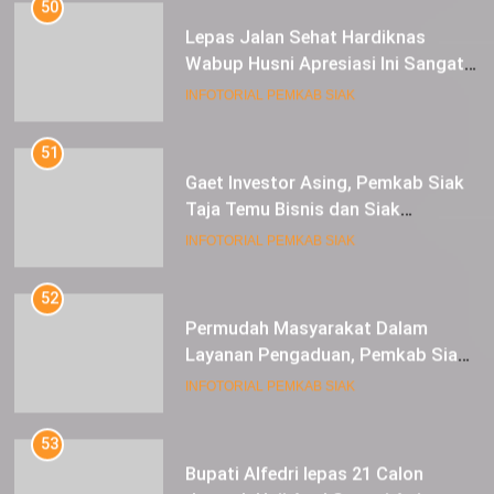
Lepas Jalan Sehat Hardiknas
Wabup Husni Apresiasi Ini Sangat
Luar Biasa
INFOTORIAL PEMKAB SIAK
51
Gaet Investor Asing, Pemkab Siak
Taja Temu Bisnis dan Siak
Expoversary 2024
INFOTORIAL PEMKAB SIAK
52
Permudah Masyarakat Dalam
Layanan Pengaduan, Pemkab Siak
Luncurkan Aplikasi SIP PUAN
INFOTORIAL PEMKAB SIAK
53
Bupati Alfedri lepas 21 Calon
Jamaah Haji Asal Sungai Apit