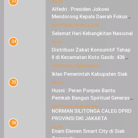
IKLAN
Alfedri : Presiden Jokowi
Mendorong Kepala Daerah Fokus
pada Inflasi dan Pilkada Serentak
20
INFOTORIAL PEMKAB SIAK
Selamat Hari Kebangkitan Nasional
34
IKLAN
Distribusi Zakat Konsumtif Tahap
II di Kecamatan Koto Gasib: 436
Mustahik Terima Bantuan
21
INFOTORIAL PEMKAB SIAK
Iklan Pemerintah Kabupaten Siak
35
IKLAN
Husni : Peran Ponpes Bantu
Pemkab Bangun Spiritual Generasi
Muda
22
INFOTORIAL PEMKAB SIAK
NORMAN SILITONGA CALEG DPRD
PROVINSI DKI JAKARTA
36
Enam Elemen Smart City di Siak
IKLAN
Terpenuhi