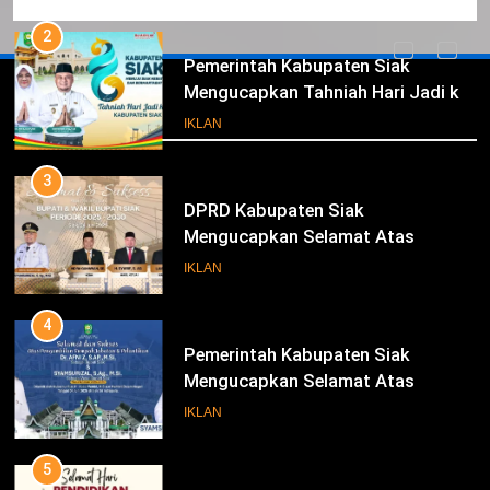
Ke- 26
2
Pemerintah Kabupaten Siak
Mengucapkan Tahniah Hari Jadi ke-
Iklan
26 Kabupaten Siak
IKLAN
3
DPRD Kabupaten Siak
Mengucapkan Selamat Atas
Pengambilan Sumpah Jabatan
IKLAN
Bupati Dan Wakil Bupati Siak
Periode 2025-2030
4
Pemerintah Kabupaten Siak
Mengucapkan Selamat Atas
Pengambilan Sumpah Jabatan
IKLAN
Bupati Dan Wakil Bupati Siak
Periode 2025-2030
5