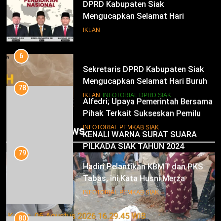
DPRD Kabupaten Siak
Mengucapkan Selamat Hari
Pendidikan Nasional
IKLAN
6
Sekretaris DPRD Kabupaten Siak
Mengucapkan Selamat Hari Buruh
78
Alfedri; Upaya Pemerintah Bersama
IKLAN
INFOTORIAL DPRD SIAK
Pihak Terkait Sukseskan Pemilu
2024
7
INFOTORIAL PEMKAB SIAK
Trending News
KENALI WARNA SURAT SUARA
PILKADA SIAK TAHUN 2024
79
Hadiri Pelantikan KBMT dan PKS
IKLAN
Tabas, ini Kata Husni Merza
8
INFOTORIAL PEMKAB SIAK
Mari Sukseskan Pilkada Serentak
Tahun 2024
80