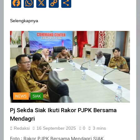
Facebook
WhatsApp
X
Copy
Share
Link
Selengkapnya
NEWS
SIAK
Pj Sekda Siak Ikuti Rakor PJPK Bersama
Mendagri
Redaksi
16 September 2025
0
3 mins
Foto : Rakor PJPK Bersama Mendagri SIAK,