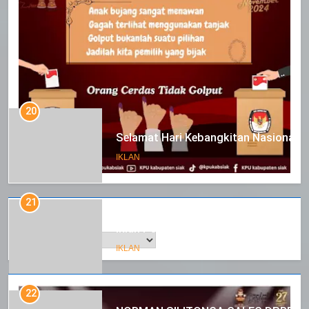
20
Selamat Hari Kebangkitan Nasional
IKLAN
21
Arsip
Iklan Pemerintah Kabupaten Siak
IKLAN
22