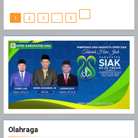
1
2
3
…
5
Olahraga