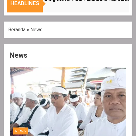
Sasaran
HEADLINES
Beranda
»
News
News
NEWS