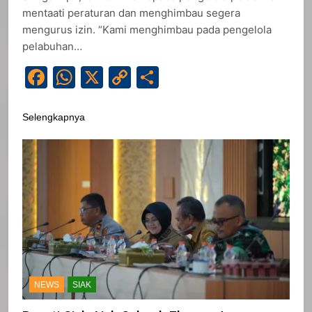
mentaati peraturan dan menghimbau segera
mengurus izin. “Kami menghimbau pada pengelola
pelabuhan…
Facebook
WhatsApp
X
Copy
Share
Link
Selengkapnya
NEWS
SIAK