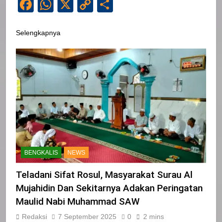
Facebook
WhatsApp
X
Copy
Share
Link
Selengkapnya
BENGKALIS
NEWS
Teladani Sifat Rosul, Masyarakat Surau Al
Mujahidin Dan Sekitarnya Adakan Peringatan
Maulid Nabi Muhammad SAW
Redaksi
7 September 2025
0
2 mins