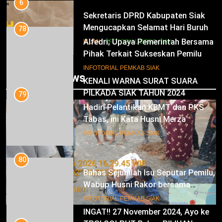
6
Sekretaris DPRD Kabupaten Siak
Mengucapkan Selamat Hari Buruh
78
Alfedri; Upaya Pemerintah Bersama
IKLAN
INFOTORIAL DPRD SIAK
Pihak Terkait Sukseskan Pemilu
2024
7
INFOTORIAL PEMKAB SIAK
Trending News
KENALI WARNA SURAT SUARA
PILKADA SIAK TAHUN 2024
79
Hadiri Pelantikan KBMT dan PKS
IKLAN
Tabas, ini Kata Husni Merza
8
INFOTORIAL PEMKAB SIAK
Mari Sukseskan Pilkada Serentak
Tahun 2024
80
Bahas Sejumlah Isu Seputar Pemilu,
IKLAN
Wabup Husni Rakor bersama
Gubernur Riau
9
INFOTORIAL PEMKAB SIAK
INGAT!! 27 November 2024, Ayo ke
SIAK