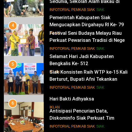
Sedunia, Sekolah Alam Bakau di
Siak Cetak Generasi Penjaga
13
INFOTORIAL PEMKAB SIAK
SIAK
Pesisir
Pemerintah Kabupaten Siak
Mengucapkan Dirgahayu RI Ke- 79
4
Festival Seni Budaya Melayu Riau
IKLAN
Perkuat Pewarisan Tradisi di Negeri
Istana
14
INFOTORIAL PEMKAB SIAK
SIAK
Selamat Hari Jadi Kabupaten
Bengkalis Ke- 512
5
Siak Konsisten Raih WTP ke-15 Kali
IKLAN
Berturut, Bupati Afni Tekankan
Penguatan Tata Kelola Keuangan
15
INFOTORIAL PEMKAB SIAK
SIAK
Hari Bakti Adhyaksa
6
IKLAN
Antisipasi Pencurian Data,
Diskominfo Siak Perkuat Tim
Tanggap Insiden Siber Mendukung
16
INFOTORIAL PEMKAB SIAK
SIAK