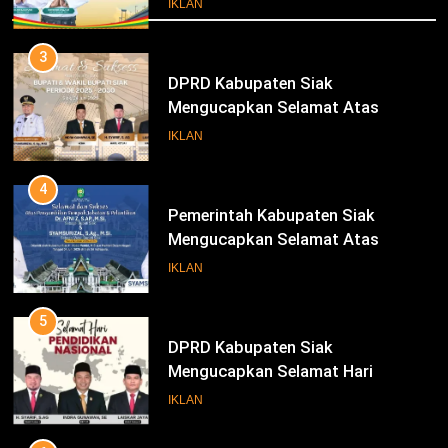
IKLAN
3
DPRD Kabupaten Siak
Mengucapkan Selamat Atas
Pengambilan Sumpah Jabatan
IKLAN
Bupati Dan Wakil Bupati Siak
Periode 2025-2030
4
Pemerintah Kabupaten Siak
Mengucapkan Selamat Atas
Pengambilan Sumpah Jabatan
IKLAN
Bupati Dan Wakil Bupati Siak
Periode 2025-2030
5
DPRD Kabupaten Siak
Mengucapkan Selamat Hari
Pendidikan Nasional
IKLAN