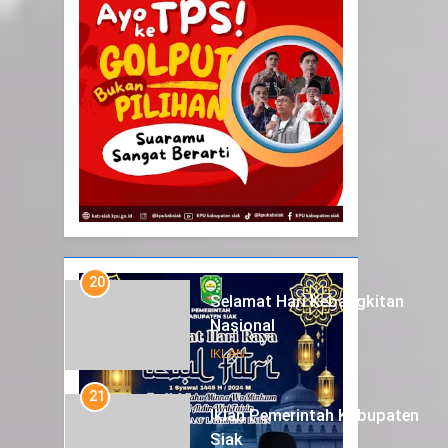
20
Selamat Hari Kebangkitan
Nasional
IKLAN
21
Iklan Pemerintah Kabupaten
Siak
IKLAN
22
NORMAN SILITONGA CALEG
DPRD PROVINSI DKI JAKARTA