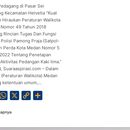
 Pedagang di Pasar Sei
g Kecamatan Helvetia “Kuat
 Hiraukan Peraturan Walikota
Nomor 49 Tahun 2018
g Rincian Tugas Dan Fungsi
 Polisi Pamong Praja (Satpol-
n Perda Kota Medan Nomor 5
2022 Tentang Penetapan
Aktivitas Pedangan Kaki lima.”
 Suaraaspirasi.com – Dalam
 (Peraturan Walikota) Medan
g ketentuan umum,…
Facebook
WhatsApp
X
Copy
Share
Link
kapnya