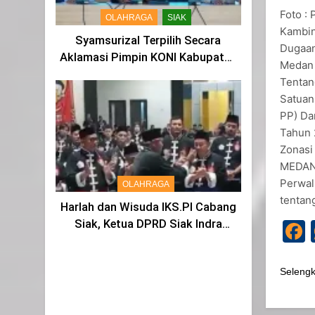
Foto :
OLAHRAGA
SIAK
Kambin
Syamsurizal Terpilih Secara
Dugaan
Aklamasi Pimpin KONI Kabupaten
Medan 
Siak Masa Bakti 2025-2029
Tentan
Satuan
PP) Da
Tahun 
Zonasi 
MEDAN,
Perwal
OLAHRAGA
tentan
Harlah dan Wisuda IKS.PI Cabang
Siak, Ketua DPRD Siak Indra
Gunawan di Sahkan Menjadi
Warga IKS
Seleng