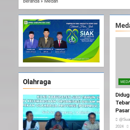
Beranda
»
Medan
Med
Olahraga
MED
Didug
Teban
Pasar
@Suar
2024