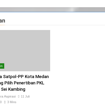
an
AN
a Satpol-PP Kota Medan
g Pilih Penertiban PKL
 Sei Kambing
a Aspirasi
11 Juli
0
3 Mins