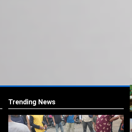
i
i
Trending News