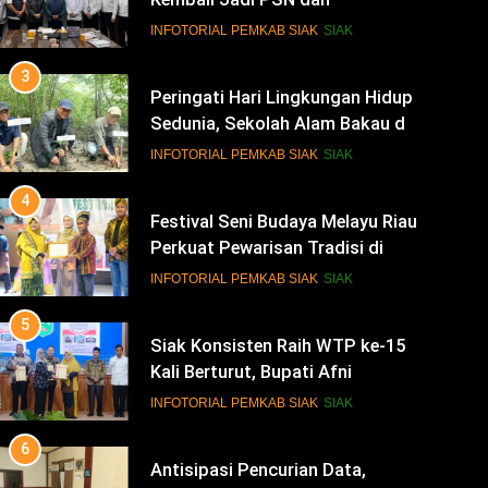
Sedunia, Sekolah Alam Bakau di
Siak Cetak Generasi Penjaga
INFOTORIAL PEMKAB SIAK
SIAK
Pesisir
4
Festival Seni Budaya Melayu Riau
Perkuat Pewarisan Tradisi di
Negeri Istana
INFOTORIAL PEMKAB SIAK
SIAK
5
Siak Konsisten Raih WTP ke-15
Kali Berturut, Bupati Afni
Tekankan Penguatan Tata Kelola
INFOTORIAL PEMKAB SIAK
SIAK
Keuangan
6
Antisipasi Pencurian Data,
Diskominfo Siak Perkuat Tim
Tanggap Insiden Siber
INFOTORIAL PEMKAB SIAK
SIAK
Mendukung SPBE
7
Safari Ramadan di Pedalaman