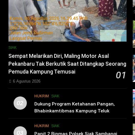
SIAK
Sempat Melarikan Diri, Maling Motor Asal
Pekanbaru Tak Berkutik Saat Ditangkap Seorang
Pemuda Kampung Temusai
01
6 Agustus 2026
HUKRIM
SIAK
02
i
Dukung Program Ketahanan Pangan,
Bhabinkamtibmas Kampung Teluk
Merempan Tinjau Tanaman Jagung Waga
HUKRIM
SIAK
03
Panit 2 Binmas Polsek Siak Sambangi