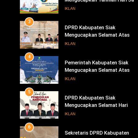
Mengucapkan Selamat Atas
Pengambilan Sumpah Jabatan
IKLAN
Bupati Dan Wakil Bupati Siak
4
Periode 2025-2030
Pemerintah Kabupaten Siak
Mengucapkan Selamat Atas
Pengambilan Sumpah Jabatan
IKLAN
Bupati Dan Wakil Bupati Siak
5
Periode 2025-2030
DPRD Kabupaten Siak
Mengucapkan Selamat Hari
Pendidikan Nasional
IKLAN
6
Sekretaris DPRD Kabupaten
Siak Mengucapkan Selamat Har
Buruh
IKLAN
INFOTORIAL DPRD SIAK
7
KENALI WARNA SURAT SUARA