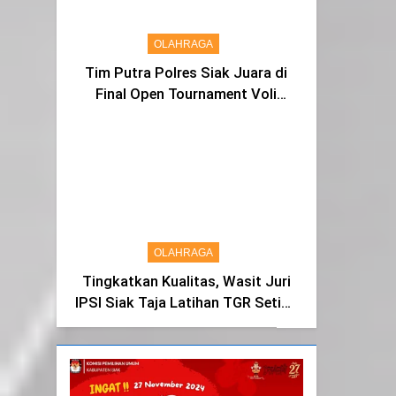
OLAHRAGA
Tim Putra Polres Siak Juara di
Final Open Tournament Voli
Kapolda Cup Riau 2024, AKBP
Asep Sujarwadi Ucap Rasa
Syukur dan Terimakasih
OLAHRAGA
Tingkatkan Kualitas, Wasit Juri
IPSI Siak Taja Latihan TGR Setiap
Tiga Bulan Sekali