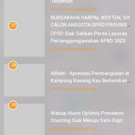
Terpenuhi
23
INFOTORIAL PEMKAB SIAK
NURGARAHA HARPAL NOVTEN, SH
CALON ANGGOTA DPRD PROVINSI
37
DKI JAKARTA
DPRD Siak Sahkan Perda Laporan
IKLAN
Pertanggungjawaban APBD 2023
INFOTORIAL PEMKAB SIAK
38
Alfedri : Apresiasi Pembangunan di
Kampung Rawang Kao Berkembang
Pesat
INFOTORIAL PEMKAB SIAK
39
Wabup Husni Optimis Prevalensi
Stunting Siak Menuju Satu Digit
INFOTORIAL PEMKAB SIAK