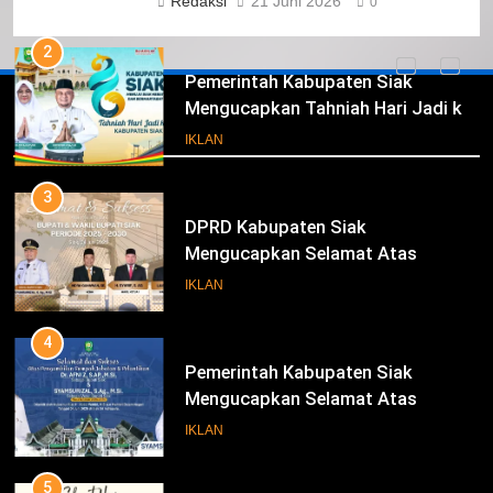
Redaksi
21 Juni 2026
0
Ke- 26
2
Pemerintah Kabupaten Siak
Mengucapkan Tahniah Hari Jadi ke-
Iklan
26 Kabupaten Siak
IKLAN
3
DPRD Kabupaten Siak
Mengucapkan Selamat Atas
Pengambilan Sumpah Jabatan
IKLAN
Bupati Dan Wakil Bupati Siak
Periode 2025-2030
4
Pemerintah Kabupaten Siak
Mengucapkan Selamat Atas
Pengambilan Sumpah Jabatan
IKLAN
Bupati Dan Wakil Bupati Siak
Periode 2025-2030
5