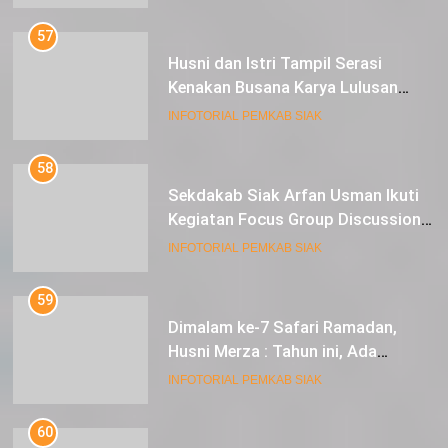
57
Husni dan Istri Tampil Serasi
Kenakan Busana Karya Lulusan
SMK Pariwisata Siak, di Lancang
INFOTORIAL PEMKAB SIAK
Kuning Carnival
58
Sekdakab Siak Arfan Usman Ikuti
Kegiatan Focus Group Discussion
Tentang Kebijakan Penganggaran
INFOTORIAL PEMKAB SIAK
dan Pengangkatan ASN
59
Dimalam ke-7 Safari Ramadan,
Husni Merza : Tahun ini, Ada
Perbaikan Jalan Lintas Siak ke
INFOTORIAL PEMKAB SIAK
Sungai Mandau
60