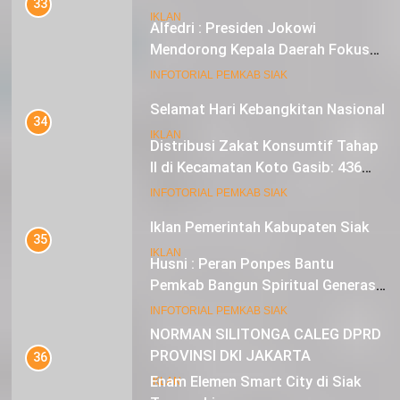
33
IKLAN
Alfedri : Presiden Jokowi
Mendorong Kepala Daerah Fokus
pada Inflasi dan Pilkada Serentak
20
INFOTORIAL PEMKAB SIAK
Selamat Hari Kebangkitan Nasional
34
IKLAN
Distribusi Zakat Konsumtif Tahap
II di Kecamatan Koto Gasib: 436
Mustahik Terima Bantuan
21
INFOTORIAL PEMKAB SIAK
Iklan Pemerintah Kabupaten Siak
35
IKLAN
Husni : Peran Ponpes Bantu
Pemkab Bangun Spiritual Generasi
Muda
22
INFOTORIAL PEMKAB SIAK
NORMAN SILITONGA CALEG DPRD
PROVINSI DKI JAKARTA
36
Enam Elemen Smart City di Siak
IKLAN