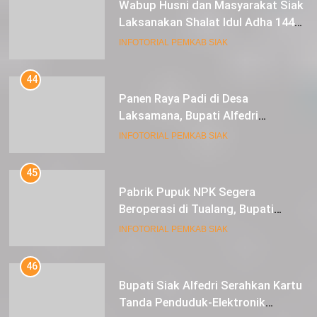
Wabup Husni dan Masyarakat Siak
Laksanakan Shalat Idul Adha 1445
Hijriah di Lapangan Tugu Siak
INFOTORIAL PEMKAB SIAK
44
Panen Raya Padi di Desa
Laksamana, Bupati Alfedri
Serahkan 16 Unit Mesin Pompa Air
INFOTORIAL PEMKAB SIAK
dan 1 Cultivator
45
Pabrik Pupuk NPK Segera
Beroperasi di Tualang, Bupati
Alfedri Investasi ini Tingkatkan
INFOTORIAL PEMKAB SIAK
Ekonomi Masyarakat
46
Bupati Siak Alfedri Serahkan Kartu
Tanda Penduduk-Elektronik