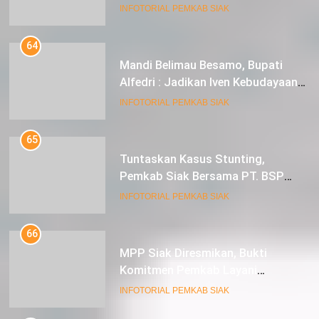
Masyarakat Kerinci Kiri
INFOTORIAL PEMKAB SIAK
64
Mandi Belimau Besamo, Bupati
Alfedri : Jadikan Iven Kebudayaan
tahunan di Kabupaten Siak
INFOTORIAL PEMKAB SIAK
65
Tuntaskan Kasus Stunting,
Pemkab Siak Bersama PT. BSP
Siap Berkolaborasi
INFOTORIAL PEMKAB SIAK
66
MPP Siak Diresmikan, Bukti
Komitmen Pemkab Layani
Masyarakat Dengan Baik
INFOTORIAL PEMKAB SIAK