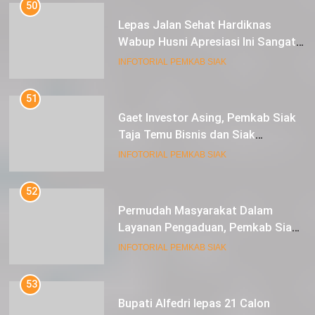
50
Lepas Jalan Sehat Hardiknas
Wabup Husni Apresiasi Ini Sangat
Luar Biasa
INFOTORIAL PEMKAB SIAK
51
Gaet Investor Asing, Pemkab Siak
Taja Temu Bisnis dan Siak
Expoversary 2024
INFOTORIAL PEMKAB SIAK
52
Permudah Masyarakat Dalam
Layanan Pengaduan, Pemkab Siak
Luncurkan Aplikasi SIP PUAN
INFOTORIAL PEMKAB SIAK
53
Bupati Alfedri lepas 21 Calon