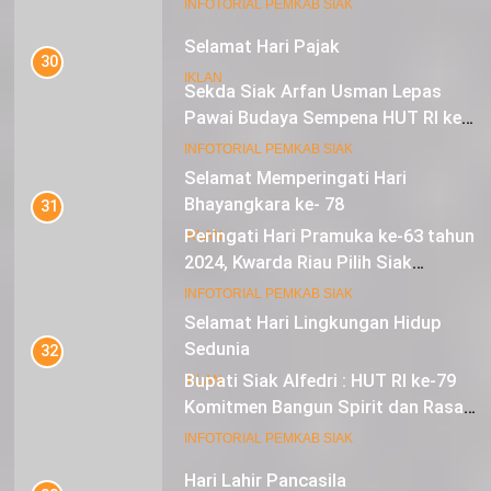
16
INFOTORIAL PEMKAB SIAK
Selamat Hari Pajak
30
IKLAN
Sekda Siak Arfan Usman Lepas
Pawai Budaya Sempena HUT RI ke-
79
17
INFOTORIAL PEMKAB SIAK
Selamat Memperingati Hari
Bhayangkara ke- 78
31
Peringati Hari Pramuka ke-63 tahun
IKLAN
2024, Kwarda Riau Pilih Siak
Sebagai Tuan Rumah
18
INFOTORIAL PEMKAB SIAK
Selamat Hari Lingkungan Hidup
Sedunia
32
Bupati Siak Alfedri : HUT RI ke-79
IKLAN
Komitmen Bangun Spirit dan Rasa
Nasionalisme
19
INFOTORIAL PEMKAB SIAK
Hari Lahir Pancasila