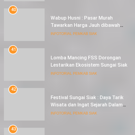
40
Wabup Husni : Pasar Murah
Tawarkan Harga Jauh dibawah
Pasar Tradisional
INFOTORIAL PEMKAB SIAK
41
Lomba Mancing FSS Dorongan
Lestarikan Ekosistem Sungai Siak
INFOTORIAL PEMKAB SIAK
42
Festival Sungai Siak : Daya Tarik
Wisata dan Ingat Sejarah Dalam
Lestarikan Peradaban
INFOTORIAL PEMKAB SIAK
43