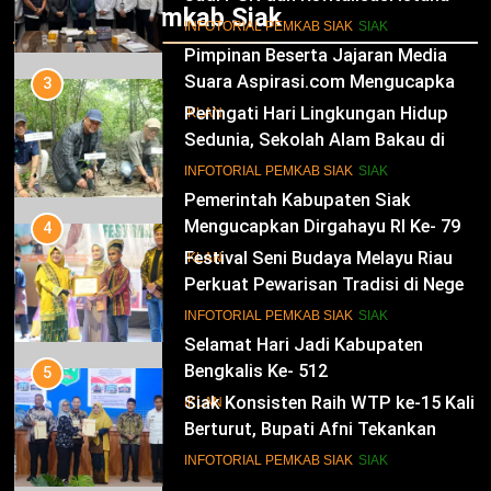
Infotorial Pemkab Siak
Kesultanan Siak
12
INFOTORIAL PEMKAB SIAK
SIAK
Pimpinan Beserta Jajaran Media
Suara Aspirasi.com Mengucapkan
3
Selamat HUT RI Ke-79
Peringati Hari Lingkungan Hidup
IKLAN
Sedunia, Sekolah Alam Bakau di
Siak Cetak Generasi Penjaga
13
INFOTORIAL PEMKAB SIAK
SIAK
Pesisir
Pemerintah Kabupaten Siak
Mengucapkan Dirgahayu RI Ke- 79
4
Festival Seni Budaya Melayu Riau
IKLAN
Perkuat Pewarisan Tradisi di Negeri
Istana
14
INFOTORIAL PEMKAB SIAK
SIAK
Selamat Hari Jadi Kabupaten
Bengkalis Ke- 512
5
Siak Konsisten Raih WTP ke-15 Kali
IKLAN
Berturut, Bupati Afni Tekankan
Penguatan Tata Kelola Keuangan
15
INFOTORIAL PEMKAB SIAK
SIAK