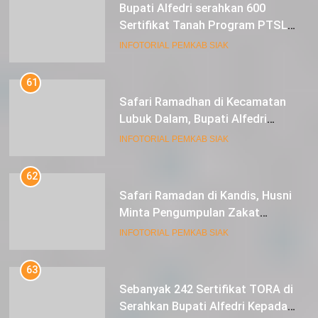
Bupati Alfedri serahkan 600
Sertifikat Tanah Program PTSL
kepada Masyarakat Tualang
INFOTORIAL PEMKAB SIAK
61
Safari Ramadhan di Kecamatan
Lubuk Dalam, Bupati Alfedri
Mengingatkan Masyarakat
INFOTORIAL PEMKAB SIAK
Pentingnya Berzakat
62
Safari Ramadan di Kandis, Husni
Minta Pengumpulan Zakat
Meningkat
INFOTORIAL PEMKAB SIAK
63
Sebanyak 242 Sertifikat TORA di
Serahkan Bupati Alfedri Kepada