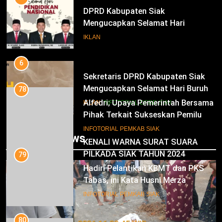
DPRD Kabupaten Siak
Mengucapkan Selamat Hari
Pendidikan Nasional
IKLAN
6
Sekretaris DPRD Kabupaten Siak
Mengucapkan Selamat Hari Buruh
78
Alfedri; Upaya Pemerintah Bersama
IKLAN
INFOTORIAL DPRD SIAK
Pihak Terkait Sukseskan Pemilu
2024
7
INFOTORIAL PEMKAB SIAK
Trending News
KENALI WARNA SURAT SUARA
PILKADA SIAK TAHUN 2024
79
Hadiri Pelantikan KBMT dan PKS
IKLAN
Tabas, ini Kata Husni Merza
8
INFOTORIAL PEMKAB SIAK
Mari Sukseskan Pilkada Serentak
Tahun 2024
80