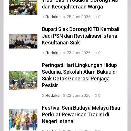
Tidur Jadi Produktif Dorong PAD
Iklan Pemerintah Kabupaten Siak
dan Kesejahteraan Warga
IKLAN
Redaksi
25 Juni 2026
0
Bupati Siak Dorong KITB Kembali
22
Jadi PSN dan Revitalisasi Istana
NORMAN SILITONGA CALEG DPRD
Kesultanan Siak
PROVINSI DKI JAKARTA
IKLAN
Redaksi
23 Juni 2026
0
Peringati Hari Lingkungan Hidup
23
Sedunia, Sekolah Alam Bakau di
NURGARAHA HARPAL NOVTEN, SH
Siak Cetak Generasi Penjaga
CALON ANGGOTA DPRD PROVINSI
Pesisir
DKI JAKARTA
IKLAN
Redaksi
22 Juni 2026
0
1
Festival Seni Budaya Melayu Riau
Pimpinan Beserta Anggota DPRD
Perkuat Pewarisan Tradisi di
Kabupaten Siak Mengucapkan
Negeri Istana
Tahniah Hari Jadi Kabupaten Siak
IKLAN