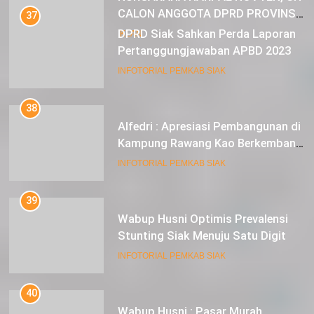
CALON ANGGOTA DPRD PROVINSI
37
DKI JAKARTA
DPRD Siak Sahkan Perda Laporan
IKLAN
Pertanggungjawaban APBD 2023
INFOTORIAL PEMKAB SIAK
38
Alfedri : Apresiasi Pembangunan di
Kampung Rawang Kao Berkembang
Pesat
INFOTORIAL PEMKAB SIAK
39
Wabup Husni Optimis Prevalensi
Stunting Siak Menuju Satu Digit
INFOTORIAL PEMKAB SIAK
40
Wabup Husni : Pasar Murah