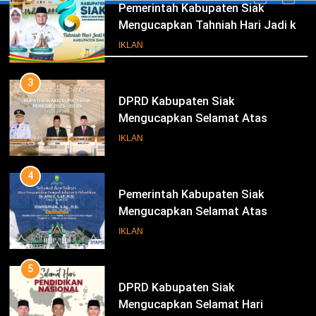
Pemerintah Kabupaten Siak
Mengucapkan Tahniah Hari Jadi ke-
Iklan
26 Kabupaten Siak
IKLAN
3
DPRD Kabupaten Siak
Mengucapkan Selamat Atas
Pengambilan Sumpah Jabatan
IKLAN
Bupati Dan Wakil Bupati Siak
Periode 2025-2030
4
Pemerintah Kabupaten Siak
Mengucapkan Selamat Atas
Pengambilan Sumpah Jabatan
IKLAN
Bupati Dan Wakil Bupati Siak
Periode 2025-2030
5
DPRD Kabupaten Siak
Mengucapkan Selamat Hari