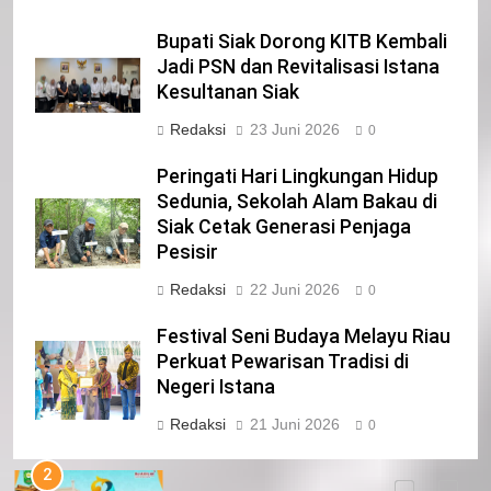
Bupati Siak Dorong KITB Kembali
22
Jadi PSN dan Revitalisasi Istana
NORMAN SILITONGA CALEG DPRD
Kesultanan Siak
PROVINSI DKI JAKARTA
IKLAN
Redaksi
23 Juni 2026
0
Peringati Hari Lingkungan Hidup
23
Sedunia, Sekolah Alam Bakau di
NURGARAHA HARPAL NOVTEN, SH
Siak Cetak Generasi Penjaga
CALON ANGGOTA DPRD PROVINSI
Pesisir
DKI JAKARTA
IKLAN
Redaksi
22 Juni 2026
0
1
Festival Seni Budaya Melayu Riau
Pimpinan Beserta Anggota DPRD
Perkuat Pewarisan Tradisi di
Kabupaten Siak Mengucapkan
Negeri Istana
Tahniah Hari Jadi Kabupaten Siak
IKLAN
Redaksi
21 Juni 2026
0
Ke- 26
2