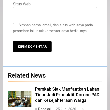
Situs Web
Simpan nama, email, dan situs web saya pada
peramban ini untuk komentar saya berikutnya.
20
Selamat Hari Kebangkitan Nasional
IKLAN
Related News
21
Pemkab Siak Manfaatkan Lahan
Tidur Jadi Produktif Dorong PAD
Iklan Pemerintah Kabupaten Siak
dan Kesejahteraan Warga
IKLAN
Redaksi
25 Juni 2026
0