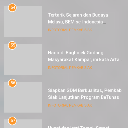
54
Tertarik Sejarah dan Budaya
Melayu, BEM se-Indonesia
Berkunjung ke Kabupaten Siak
INFOTORIAL PEMKAB SIAK
55
Hadir di Bagholek Godang
Masyarakat Kampar, ini kata Arfan
Usman
INFOTORIAL PEMKAB SIAK
56
Siapkan SDM Berkualitas, Pemkab
Siak Lanjutkan Program BeTunas
INFOTORIAL PEMKAB SIAK
57