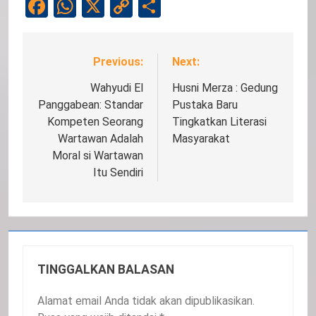
Facebook
WhatsApp
X
Copy
Share
Link
Previous:
Next:
Navigasi
pos
Wahyudi El
Husni Merza : Gedung
Panggabean: Standar
Pustaka Baru
Kompeten Seorang
Tingkatkan Literasi
Wartawan Adalah
Masyarakat
Moral si Wartawan
Itu Sendiri
TINGGALKAN BALASAN
Alamat email Anda tidak akan dipublikasikan.