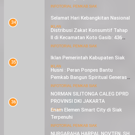
pada Inflasi dan Pilkada Serentak
20
INFOTORIAL PEMKAB SIAK
Selamat Hari Kebangkitan Nasional
34
IKLAN
Distribusi Zakat Konsumtif Tahap
II di Kecamatan Koto Gasib: 436
Mustahik Terima Bantuan
21
INFOTORIAL PEMKAB SIAK
Iklan Pemerintah Kabupaten Siak
35
IKLAN
Husni : Peran Ponpes Bantu
Pemkab Bangun Spiritual Generasi
Muda
22
INFOTORIAL PEMKAB SIAK
NORMAN SILITONGA CALEG DPRD
PROVINSI DKI JAKARTA
36
Enam Elemen Smart City di Siak
IKLAN
Terpenuhi
23
INFOTORIAL PEMKAB SIAK
NURGARAHA HARPAL NOVTEN, SH