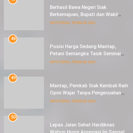
Berhasil Bawa Negeri Siak
Berkemajuan, Bupati dan Wakil
Bupati Siak Terima Gelar Adat
INFOTORIAL PEMKAB SIAK
48
Posisi Harga Sedang Mantap,
Petani Semangka Tasik Seminai
Raup Untung
INFOTORIAL PEMKAB SIAK
49
Mantap, Pemkab Siak Kembali Raih
Opini Wajar Tanpa Pengecualian
ke-13 Dari BPK RI.
INFOTORIAL PEMKAB SIAK
50
Lepas Jalan Sehat Hardiknas
Wabup Husni Apresiasi Ini Sangat