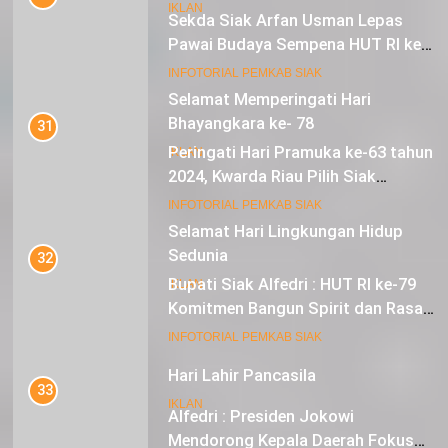
IKLAN
Sekda Siak Arfan Usman Lepas
Pawai Budaya Sempena HUT RI ke-
79
17
INFOTORIAL PEMKAB SIAK
Selamat Memperingati Hari
Bhayangkara ke- 78
31
Peringati Hari Pramuka ke-63 tahun
IKLAN
2024, Kwarda Riau Pilih Siak
Sebagai Tuan Rumah
18
INFOTORIAL PEMKAB SIAK
Selamat Hari Lingkungan Hidup
Sedunia
32
Bupati Siak Alfedri : HUT RI ke-79
IKLAN
Komitmen Bangun Spirit dan Rasa
Nasionalisme
19
INFOTORIAL PEMKAB SIAK
Hari Lahir Pancasila
33
IKLAN
Alfedri : Presiden Jokowi
Mendorong Kepala Daerah Fokus