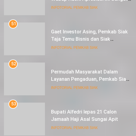
Luar Biasa
INFOTORIAL PEMKAB SIAK
51
Gaet Investor Asing, Pemkab Siak
Taja Temu Bisnis dan Siak
Expoversary 2024
INFOTORIAL PEMKAB SIAK
52
Permudah Masyarakat Dalam
Layanan Pengaduan, Pemkab Siak
Luncurkan Aplikasi SIP PUAN
INFOTORIAL PEMKAB SIAK
53
Bupati Alfedri lepas 21 Calon
Jamaah Haji Asal Sungai Apit
INFOTORIAL PEMKAB SIAK