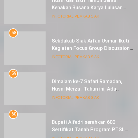
Husni dan Istri Tampil Serasi
Kenakan Busana Karya Lulusan
SMK Pariwisata Siak, di Lancang
INFOTORIAL PEMKAB SIAK
Kuning Carnival
58
Sekdakab Siak Arfan Usman Ikuti
Kegiatan Focus Group Discussion
Tentang Kebijakan Penganggaran
INFOTORIAL PEMKAB SIAK
dan Pengangkatan ASN
59
Dimalam ke-7 Safari Ramadan,
Husni Merza : Tahun ini, Ada
Perbaikan Jalan Lintas Siak ke
INFOTORIAL PEMKAB SIAK
Sungai Mandau
60
Bupati Alfedri serahkan 600
Sertifikat Tanah Program PTSL
kepada Masyarakat Tualang