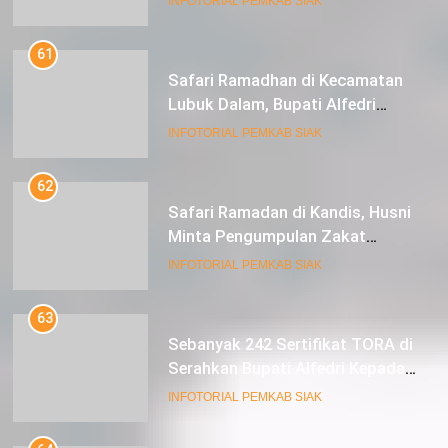
INFOTORIAL PEMKAB SIAK
61
Safari Ramadhan di Kecamatan
Lubuk Dalam, Bupati Alfedri
Mengingatkan Masyarakat
INFOTORIAL PEMKAB SIAK
Pentingnya Berzakat
62
Safari Ramadan di Kandis, Husni
Minta Pengumpulan Zakat
Meningkat
INFOTORIAL PEMKAB SIAK
63
Sebanyak 242 Sertifikat TORA di
Serahkan Bupati Alfedri Kepada
Masyarakat Kerinci Kiri
INFOTORIAL PEMKAB SIAK