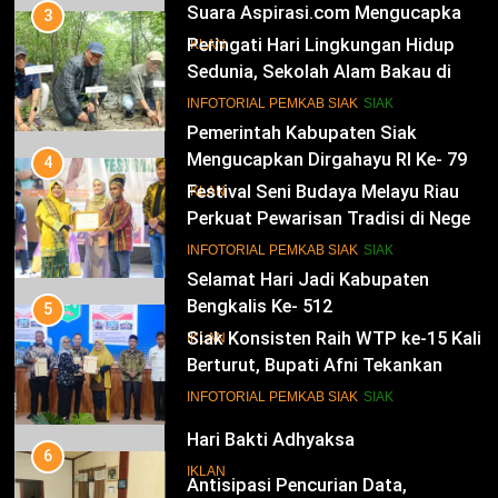
Suara Aspirasi.com Mengucapkan
3
Selamat HUT RI Ke-79
Peringati Hari Lingkungan Hidup
IKLAN
Sedunia, Sekolah Alam Bakau di
Siak Cetak Generasi Penjaga
13
INFOTORIAL PEMKAB SIAK
SIAK
Pesisir
Pemerintah Kabupaten Siak
Mengucapkan Dirgahayu RI Ke- 79
4
Festival Seni Budaya Melayu Riau
IKLAN
Perkuat Pewarisan Tradisi di Negeri
Istana
14
INFOTORIAL PEMKAB SIAK
SIAK
Selamat Hari Jadi Kabupaten
Bengkalis Ke- 512
5
Siak Konsisten Raih WTP ke-15 Kali
IKLAN
Berturut, Bupati Afni Tekankan
Penguatan Tata Kelola Keuangan
15
INFOTORIAL PEMKAB SIAK
SIAK
Hari Bakti Adhyaksa
6
IKLAN
Antisipasi Pencurian Data,