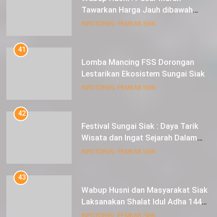
Tawarkan Harga Jauh dibawah
Pasar Tradisional
INFOTORIAL PEMKAB SIAK
41
Lomba Mancing FSS Dorongan
Lestarikan Ekosistem Sungai Siak
INFOTORIAL PEMKAB SIAK
42
Festival Sungai Siak : Daya Tarik
Wisata dan Ingat Sejarah Dalam
Lestarikan Peradaban
INFOTORIAL PEMKAB SIAK
43
Wabup Husni dan Masyarakat Siak
Laksanakan Shalat Idul Adha 1445
Hijriah di Lapangan Tugu Siak
INFOTORIAL PEMKAB SIAK