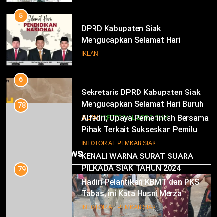
6
Sekretaris DPRD Kabupaten Siak
Mengucapkan Selamat Hari Buruh
IKLAN
INFOTORIAL DPRD SIAK
7
KENALI WARNA SURAT SUARA
PILKADA SIAK TAHUN 2024
78
Alfedri; Upaya Pemerintah Bersama
IKLAN
Pihak Terkait Sukseskan Pemilu
2024
8
INFOTORIAL PEMKAB SIAK
Trending News
Mari Sukseskan Pilkada Serentak
Tahun 2024
79
Hadiri Pelantikan KBMT dan PKS
IKLAN
Tabas, ini Kata Husni Merza
9
INFOTORIAL PEMKAB SIAK