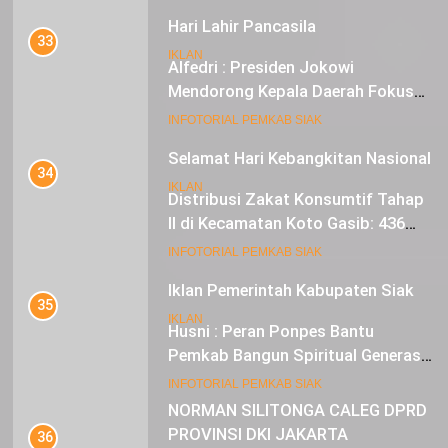
20
INFOTORIAL PEMKAB SIAK
Selamat Hari Kebangkitan Nasional
33
IKLAN
Alfedri : Presiden Jokowi
Mendorong Kepala Daerah Fokus
pada Inflasi dan Pilkada Serentak
21
INFOTORIAL PEMKAB SIAK
Iklan Pemerintah Kabupaten Siak
34
IKLAN
Distribusi Zakat Konsumtif Tahap
II di Kecamatan Koto Gasib: 436
Mustahik Terima Bantuan
22
INFOTORIAL PEMKAB SIAK
NORMAN SILITONGA CALEG DPRD
PROVINSI DKI JAKARTA
35
Husni : Peran Ponpes Bantu
IKLAN
Pemkab Bangun Spiritual Generasi
Muda
23
INFOTORIAL PEMKAB SIAK
NURGARAHA HARPAL NOVTEN, SH