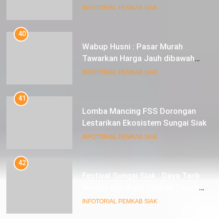
Stunting Siak Menuju Satu Digit
INFOTORIAL PEMKAB SIAK
40
Wabup Husni : Pasar Murah
Tawarkan Harga Jauh dibawah
Pasar Tradisional
INFOTORIAL PEMKAB SIAK
41
Lomba Mancing FSS Dorongan
Lestarikan Ekosistem Sungai Siak
INFOTORIAL PEMKAB SIAK
42
Festival Sungai Siak : Daya Tarik
Wisata dan Ingat Sejarah Dalam
Lestarikan Peradaban
INFOTORIAL PEMKAB SIAK