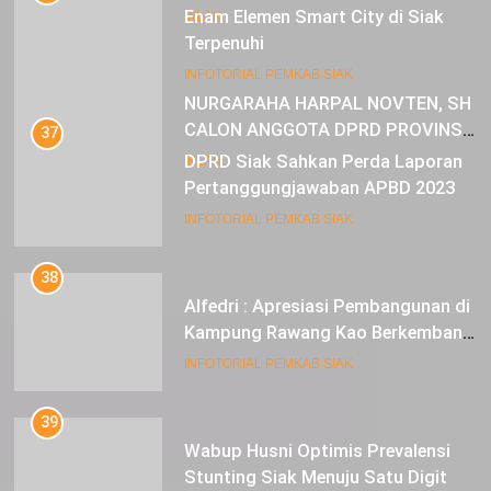
CALON ANGGOTA DPRD PROVINSI
36
DKI JAKARTA
Enam Elemen Smart City di Siak
IKLAN
Terpenuhi
INFOTORIAL PEMKAB SIAK
37
DPRD Siak Sahkan Perda Laporan
Pertanggungjawaban APBD 2023
INFOTORIAL PEMKAB SIAK
38
Alfedri : Apresiasi Pembangunan di
Kampung Rawang Kao Berkembang
Pesat
INFOTORIAL PEMKAB SIAK
39
Wabup Husni Optimis Prevalensi