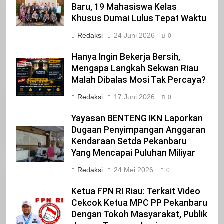
Pemerintahan UIR Cetak Sejarah
22
Baru, 19 Mahasiswa Kelas
NORMAN SILITONGA CALEG DPRD
Khusus Dumai Lulus Tepat Waktu
PROVINSI DKI JAKARTA
Redaksi
24 Juni 2026
0
IKLAN
Hanya Ingin Bekerja Bersih,
Mengapa Langkah Sekwan Riau
23
Malah Dibalas Mosi Tak Percaya?
NURGARAHA HARPAL NOVTEN, SH
CALON ANGGOTA DPRD PROVINSI
Redaksi
17 Juni 2026
0
DKI JAKARTA
IKLAN
Yayasan BENTENG IKN Laporkan
Dugaan Penyimpangan Anggaran
1
Kendaraan Setda Pekanbaru
Pimpinan Beserta Anggota DPRD
Yang Mencapai Puluhan Miliyar
Kabupaten Siak Mengucapkan
Redaksi
24 Mei 2026
Tahniah Hari Jadi Kabupaten Siak
0
IKLAN
Ke- 26
Ketua FPN RI Riau: Terkait Video
2
Cekcok Ketua MPC PP Pekanbaru
Pemerintah Kabupaten Siak
Dengan Tokoh Masyarakat, Publik