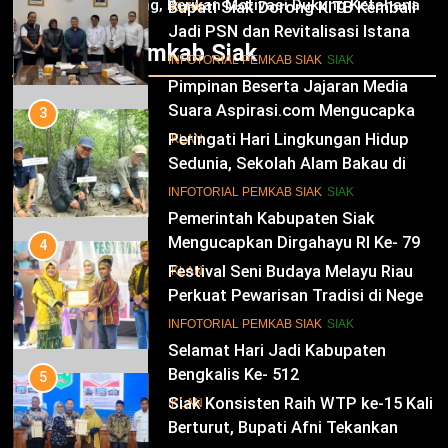
Selamat HUT RI Ke-79
Jagung, Berikan Motivasi Dukung Ketahanan
Bupati Siak Dorong KITB Kembali
IKLAN
Pangan Nasional
Jadi PSN dan Revitalisasi Istana
Infotorial Pemkab Siak
Kesultanan Siak
13
INFOTORIAL PEMKAB SIAK
SIAK
Pemerintah Kabupaten Siak
Mengucapkan Dirgahayu RI Ke- 79
3
Peringati Hari Lingkungan Hidup
IKLAN
Sedunia, Sekolah Alam Bakau di
Siak Cetak Generasi Penjaga
14
INFOTORIAL PEMKAB SIAK
SIAK
Pesisir
Selamat Hari Jadi Kabupaten
Bengkalis Ke- 512
4
Festival Seni Budaya Melayu Riau
IKLAN
Perkuat Pewarisan Tradisi di Negeri
Istana
15
INFOTORIAL PEMKAB SIAK
SIAK
Hari Bakti Adhyaksa
5
IKLAN
Siak Konsisten Raih WTP ke-15 Kali
Berturut, Bupati Afni Tekankan