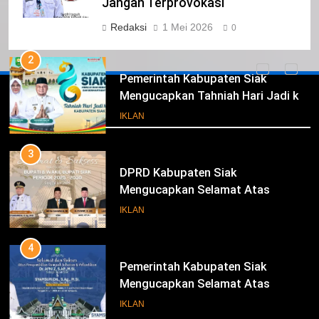
Mengucapkan Tahniah Hari Jadi ke-
Jangan Terprovokasi
26 Kabupaten Siak
IKLAN
Redaksi
1 Mei 2026
0
3
DPRD Kabupaten Siak
Mengucapkan Selamat Atas
Iklan
Pengambilan Sumpah Jabatan
IKLAN
Bupati Dan Wakil Bupati Siak
Periode 2025-2030
4
Pemerintah Kabupaten Siak
Mengucapkan Selamat Atas
Pengambilan Sumpah Jabatan
IKLAN
Bupati Dan Wakil Bupati Siak
Periode 2025-2030
5
DPRD Kabupaten Siak
Mengucapkan Selamat Hari
Pendidikan Nasional
IKLAN