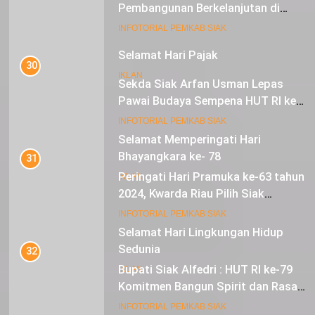
Bupati Siak Terima Penghargaan
Pembangunan Berkelanjutan di
Lestari Awards 2024
17
INFOTORIAL PEMKAB SIAK
Selamat Memperingati Hari
Bhayangkara ke- 78
30
Sekda Siak Arfan Usman Lepas
IKLAN
Pawai Budaya Sempena HUT RI ke-
79
18
INFOTORIAL PEMKAB SIAK
Selamat Hari Lingkungan Hidup
Sedunia
31
Peringati Hari Pramuka ke-63 tahun
IKLAN
2024, Kwarda Riau Pilih Siak
Sebagai Tuan Rumah
19
INFOTORIAL PEMKAB SIAK
Hari Lahir Pancasila
32
IKLAN
Bupati Siak Alfedri : HUT RI ke-79
Komitmen Bangun Spirit dan Rasa
Nasionalisme