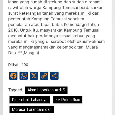
belukar yang tidak ada tanamannya, melainkan
lahan yang sudah di steking dan sudah ditanami
sawit oleh warga Kampung Temusai berdasarkan
surat keterangan tanah yang mereka miliki dari
pemerintah Kampung Temusai sebelum
pemekaran atau tapal batas Kemendagri tahun
2018. Untuk itu, masyarakat Kampung Temusai
menuntut hak perdatanya sesuai kebun yang
mereka miliki yang di serobot oleh oknum-oknum
yang mengatasnamakan kelompok tani Muara
Dua. **(Masgin)
Dilihat :
100
Facebook
WhatsApp
X
Copy
Share
Link
Tagged:
Akan Laporkan Ardi S
Diserobot Lahannya
ke Polda Riau
Merasa Terancam dan