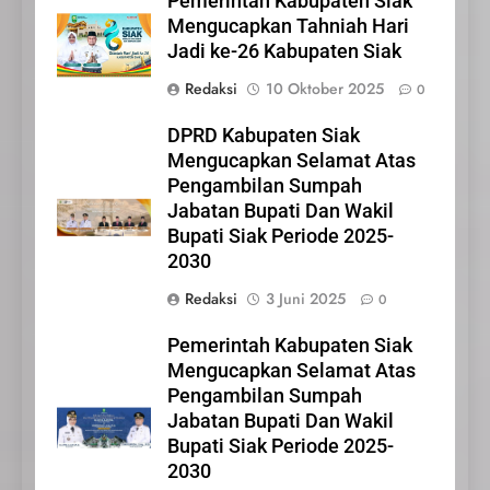
Pemerintah Kabupaten Siak
Iklan Pemerintah Kabupaten
Mengucapkan Tahniah Hari
Siak
Jadi ke-26 Kabupaten Siak
IKLAN
Redaksi
10 Oktober 2025
0
22
DPRD Kabupaten Siak
NORMAN SILITONGA CALEG
Mengucapkan Selamat Atas
DPRD PROVINSI DKI JAKARTA
Pengambilan Sumpah
Jabatan Bupati Dan Wakil
IKLAN
Bupati Siak Periode 2025-
2030
23
Redaksi
3 Juni 2025
NURGARAHA HARPAL
0
NOVTEN, SH CALON ANGGOTA
Pemerintah Kabupaten Siak
DPRD PROVINSI DKI JAKARTA
IKLAN
Mengucapkan Selamat Atas
Pengambilan Sumpah
1
Jabatan Bupati Dan Wakil
Pimpinan Beserta Anggota
Bupati Siak Periode 2025-
DPRD Kabupaten Siak
2030