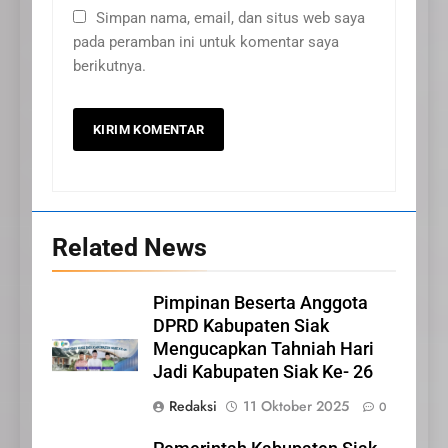
Simpan nama, email, dan situs web saya
pada peramban ini untuk komentar saya
berikutnya.
Related News
20
Pimpinan Beserta Anggota
DPRD Kabupaten Siak
Selamat Hari Kebangkitan
Mengucapkan Tahniah Hari
Nasional
Jadi Kabupaten Siak Ke- 26
IKLAN
Redaksi
11 Oktober 2025
0
21