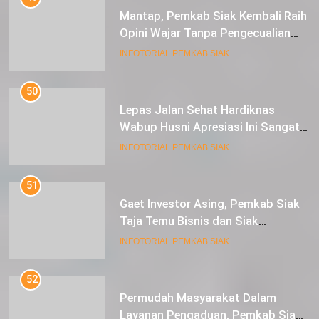
Mantap, Pemkab Siak Kembali Raih
Opini Wajar Tanpa Pengecualian
ke-13 Dari BPK RI.
INFOTORIAL PEMKAB SIAK
50
Lepas Jalan Sehat Hardiknas
Wabup Husni Apresiasi Ini Sangat
Luar Biasa
INFOTORIAL PEMKAB SIAK
51
Gaet Investor Asing, Pemkab Siak
Taja Temu Bisnis dan Siak
Expoversary 2024
INFOTORIAL PEMKAB SIAK
52
Permudah Masyarakat Dalam
Layanan Pengaduan, Pemkab Siak