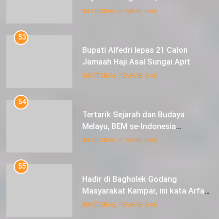
Luncurkan Aplikasi SIP PUAN
INFOTORIAL PEMKAB SIAK
53
Bupati Alfedri lepas 21 Calon
Jamaah Haji Asal Sungai Apit
INFOTORIAL PEMKAB SIAK
54
Tertarik Sejarah dan Budaya
Melayu, BEM se-Indonesia
Berkunjung ke Kabupaten Siak
INFOTORIAL PEMKAB SIAK
55
Hadir di Bagholek Godang
Masyarakat Kampar, ini kata Arfan
Usman
INFOTORIAL PEMKAB SIAK