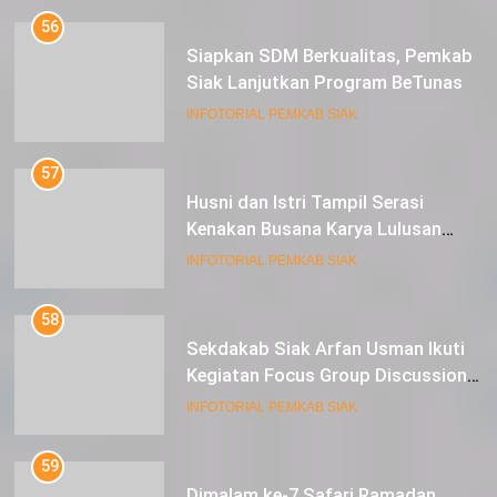
56
Siapkan SDM Berkualitas, Pemkab
Siak Lanjutkan Program BeTunas
INFOTORIAL PEMKAB SIAK
57
Husni dan Istri Tampil Serasi
Kenakan Busana Karya Lulusan
SMK Pariwisata Siak, di Lancang
INFOTORIAL PEMKAB SIAK
Kuning Carnival
58
Sekdakab Siak Arfan Usman Ikuti
Kegiatan Focus Group Discussion
Tentang Kebijakan Penganggaran
INFOTORIAL PEMKAB SIAK
dan Pengangkatan ASN
59
Dimalam ke-7 Safari Ramadan,