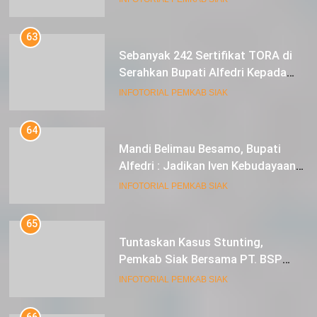
63
Sebanyak 242 Sertifikat TORA di
Serahkan Bupati Alfedri Kepada
Masyarakat Kerinci Kiri
INFOTORIAL PEMKAB SIAK
64
Mandi Belimau Besamo, Bupati
Alfedri : Jadikan Iven Kebudayaan
tahunan di Kabupaten Siak
INFOTORIAL PEMKAB SIAK
65
Tuntaskan Kasus Stunting,
Pemkab Siak Bersama PT. BSP
Siap Berkolaborasi
INFOTORIAL PEMKAB SIAK