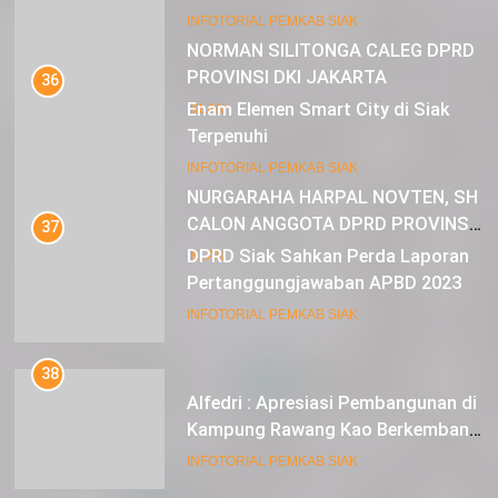
Muda
22
INFOTORIAL PEMKAB SIAK
NORMAN SILITONGA CALEG DPRD
PROVINSI DKI JAKARTA
36
Enam Elemen Smart City di Siak
IKLAN
Terpenuhi
23
INFOTORIAL PEMKAB SIAK
NURGARAHA HARPAL NOVTEN, SH
CALON ANGGOTA DPRD PROVINSI
37
DKI JAKARTA
DPRD Siak Sahkan Perda Laporan
IKLAN
Pertanggungjawaban APBD 2023
INFOTORIAL PEMKAB SIAK
38
Alfedri : Apresiasi Pembangunan di
Kampung Rawang Kao Berkembang
Pesat
INFOTORIAL PEMKAB SIAK