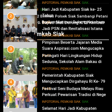
dan Kesejahteraan Warga
11
Tinjau Tanaman Jagung Waga
INFOTORIAL PEMKAB SIAK
SIAK
Hari Jadi Kabupaten Siak ke- 25
HUKRIM
SIAK
03
Tahun
2
Panit 2 Binmas Polsek Siak Sambangi Petani
Jagung, Berikan Motivasi Dukung Ketahanan
Bupati Siak Dorong KITB Kembali
IKLAN
Pangan Nasional
Jadi PSN dan Revitalisasi Istana
Infotorial Pemkab Siak
Kesultanan Siak
12
INFOTORIAL PEMKAB SIAK
SIAK
Pimpinan Beserta Jajaran Media
Suara Aspirasi.com Mengucapkan
3
Selamat HUT RI Ke-79
Peringati Hari Lingkungan Hidup
IKLAN
Sedunia, Sekolah Alam Bakau di
Siak Cetak Generasi Penjaga
13
INFOTORIAL PEMKAB SIAK
SIAK
Pesisir
Pemerintah Kabupaten Siak
Mengucapkan Dirgahayu RI Ke- 79
4
Festival Seni Budaya Melayu Riau
IKLAN
Perkuat Pewarisan Tradisi di Negeri
Istana
14
INFOTORIAL PEMKAB SIAK
SIAK
Selamat Hari Jadi Kabupaten