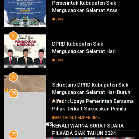
Pemerintah Kabupaten Siak
Mengucapkan Selamat Atas
Pengambilan Sumpah Jabatan
IKLAN
Bupati Dan Wakil Bupati Siak
Periode 2025-2030
5
DPRD Kabupaten Siak
Mengucapkan Selamat Hari
Pendidikan Nasional
IKLAN
6
Sekretaris DPRD Kabupaten Siak
Mengucapkan Selamat Hari Buruh
78
Alfedri; Upaya Pemerintah Bersama
IKLAN
INFOTORIAL DPRD SIAK
Pihak Terkait Sukseskan Pemilu
2024
7
INFOTORIAL PEMKAB SIAK
Trending News
KENALI WARNA SURAT SUARA
PILKADA SIAK TAHUN 2024
79