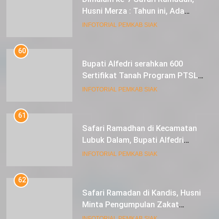
Husni Merza : Tahun ini, Ada
Perbaikan Jalan Lintas Siak ke
INFOTORIAL PEMKAB SIAK
Sungai Mandau
60
Bupati Alfedri serahkan 600
Sertifikat Tanah Program PTSL
kepada Masyarakat Tualang
INFOTORIAL PEMKAB SIAK
61
Safari Ramadhan di Kecamatan
Lubuk Dalam, Bupati Alfedri
Mengingatkan Masyarakat
INFOTORIAL PEMKAB SIAK
Pentingnya Berzakat
62
Safari Ramadan di Kandis, Husni
Minta Pengumpulan Zakat
Meningkat
INFOTORIAL PEMKAB SIAK