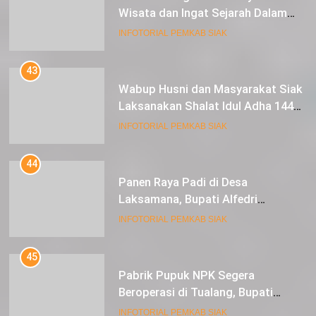
Wisata dan Ingat Sejarah Dalam
Lestarikan Peradaban
INFOTORIAL PEMKAB SIAK
43
Wabup Husni dan Masyarakat Siak
Laksanakan Shalat Idul Adha 1445
Hijriah di Lapangan Tugu Siak
INFOTORIAL PEMKAB SIAK
44
Panen Raya Padi di Desa
Laksamana, Bupati Alfedri
Serahkan 16 Unit Mesin Pompa Air
INFOTORIAL PEMKAB SIAK
dan 1 Cultivator
45
Pabrik Pupuk NPK Segera
Beroperasi di Tualang, Bupati
Alfedri Investasi ini Tingkatkan
INFOTORIAL PEMKAB SIAK