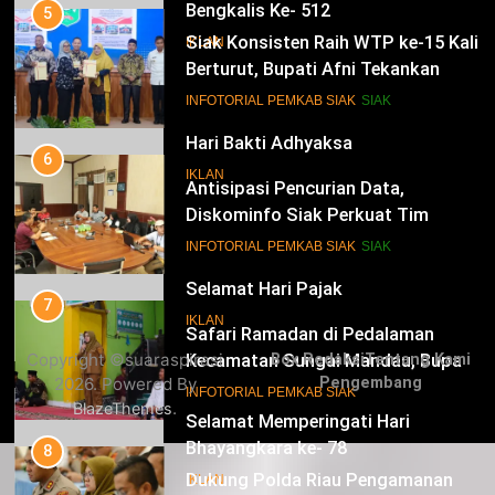
Bengkalis Ke- 512
5
Siak Konsisten Raih WTP ke-15 Kali
IKLAN
Berturut, Bupati Afni Tekankan
Penguatan Tata Kelola Keuangan
15
INFOTORIAL PEMKAB SIAK
SIAK
Hari Bakti Adhyaksa
6
IKLAN
Antisipasi Pencurian Data,
Diskominfo Siak Perkuat Tim
Tanggap Insiden Siber Mendukung
16
INFOTORIAL PEMKAB SIAK
SIAK
SPBE
Selamat Hari Pajak
7
IKLAN
Safari Ramadan di Pedalaman
Copyright ©suaraspirasi
Box Redaksi
Tentang Kami
Kecamatan Sungai Mandau, Bupati
2026. Powered By
Pengembang
Siak Jemput Aspirasi Warga
17
INFOTORIAL PEMKAB SIAK
.
BlazeThemes
Selamat Memperingati Hari
Bhayangkara ke- 78
8
Dukung Polda Riau Pengamanan
IKLAN