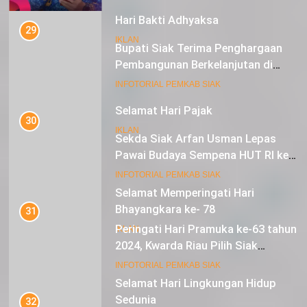
Menerima Informasi
Hari Bakti Adhyaksa
29
IKLAN
Bupati Siak Terima Penghargaan
Pembangunan Berkelanjutan di
Lestari Awards 2024
16
INFOTORIAL PEMKAB SIAK
Selamat Hari Pajak
30
IKLAN
Sekda Siak Arfan Usman Lepas
Pawai Budaya Sempena HUT RI ke-
79
17
INFOTORIAL PEMKAB SIAK
Selamat Memperingati Hari
Bhayangkara ke- 78
31
Peringati Hari Pramuka ke-63 tahun
IKLAN
2024, Kwarda Riau Pilih Siak
Sebagai Tuan Rumah
18
INFOTORIAL PEMKAB SIAK
Selamat Hari Lingkungan Hidup
Sedunia
32