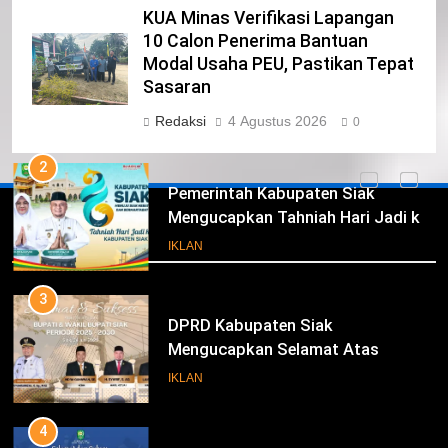
KUA Minas Verifikasi Lapangan
1
10 Calon Penerima Bantuan
Pimpinan Beserta Anggota DPRD
Modal Usaha PEU, Pastikan Tepat
Kabupaten Siak Mengucapkan
Sasaran
Tahniah Hari Jadi Kabupaten Siak
IKLAN
Redaksi
4 Agustus 2026
0
Ke- 26
2
Pemerintah Kabupaten Siak
Mengucapkan Tahniah Hari Jadi ke-
Iklan
26 Kabupaten Siak
IKLAN
3
DPRD Kabupaten Siak
Mengucapkan Selamat Atas
Pengambilan Sumpah Jabatan
IKLAN
Bupati Dan Wakil Bupati Siak
Periode 2025-2030
4