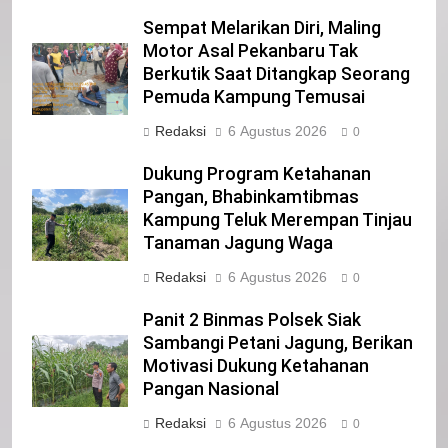
IKLAN
Sempat Melarikan Diri, Maling
Motor Asal Pekanbaru Tak
Berkutik Saat Ditangkap Seorang
21
Pemuda Kampung Temusai
Iklan Pemerintah Kabupaten Siak
Redaksi
6 Agustus 2026
0
IKLAN
Dukung Program Ketahanan
Pangan, Bhabinkamtibmas
Kampung Teluk Merempan Tinjau
22
Tanaman Jagung Waga
NORMAN SILITONGA CALEG DPRD
PROVINSI DKI JAKARTA
Redaksi
6 Agustus 2026
0
IKLAN
Panit 2 Binmas Polsek Siak
Sambangi Petani Jagung, Berikan
23
Motivasi Dukung Ketahanan
NURGARAHA HARPAL NOVTEN, SH
Pangan Nasional
CALON ANGGOTA DPRD PROVINSI
Redaksi
6 Agustus 2026
DKI JAKARTA
0
IKLAN