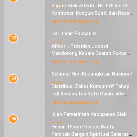
Bupati Siak Alfedri : HUT RI ke-79
IKLAN
Komitmen Bangun Spirit dan Rasa
Nasionalisme
19
INFOTORIAL PEMKAB SIAK
Hari Lahir Pancasila
33
IKLAN
Alfedri : Presiden Jokowi
Mendorong Kepala Daerah Fokus
pada Inflasi dan Pilkada Serentak
20
INFOTORIAL PEMKAB SIAK
Selamat Hari Kebangkitan Nasional
34
IKLAN
Distribusi Zakat Konsumtif Tahap
II di Kecamatan Koto Gasib: 436
Mustahik Terima Bantuan
21
INFOTORIAL PEMKAB SIAK
Iklan Pemerintah Kabupaten Siak
35
IKLAN
Husni : Peran Ponpes Bantu
Pemkab Bangun Spiritual Generasi