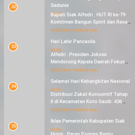
Sedunia
32
Bupati Siak Alfedri : HUT RI ke-79
IKLAN
Komitmen Bangun Spirit dan Rasa
Nasionalisme
19
INFOTORIAL PEMKAB SIAK
Hari Lahir Pancasila
33
IKLAN
Alfedri : Presiden Jokowi
Mendorong Kepala Daerah Fokus
pada Inflasi dan Pilkada Serentak
20
INFOTORIAL PEMKAB SIAK
Selamat Hari Kebangkitan Nasional
34
IKLAN
Distribusi Zakat Konsumtif Tahap
II di Kecamatan Koto Gasib: 436
Mustahik Terima Bantuan
21
INFOTORIAL PEMKAB SIAK
Iklan Pemerintah Kabupaten Siak
35
IKLAN
Husni : Peran Ponpes Bantu