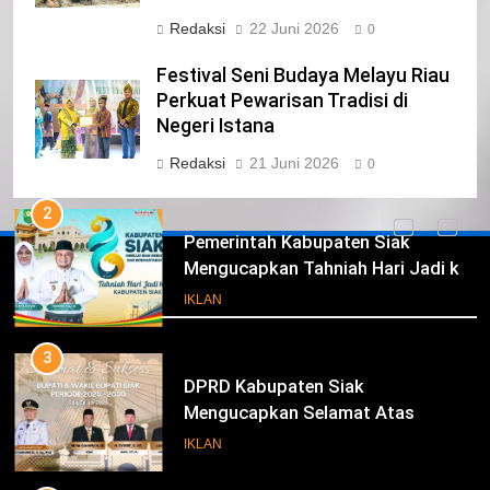
DKI JAKARTA
IKLAN
Redaksi
22 Juni 2026
0
1
Festival Seni Budaya Melayu Riau
Pimpinan Beserta Anggota DPRD
Perkuat Pewarisan Tradisi di
Kabupaten Siak Mengucapkan
Negeri Istana
Tahniah Hari Jadi Kabupaten Siak
IKLAN
Redaksi
21 Juni 2026
0
Ke- 26
2
Pemerintah Kabupaten Siak
Mengucapkan Tahniah Hari Jadi ke-
Iklan
26 Kabupaten Siak
IKLAN
3
DPRD Kabupaten Siak
Mengucapkan Selamat Atas
Pengambilan Sumpah Jabatan
IKLAN
Bupati Dan Wakil Bupati Siak