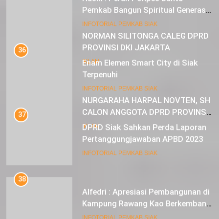
Pemkab Bangun Spiritual Generasi
Muda
22
INFOTORIAL PEMKAB SIAK
NORMAN SILITONGA CALEG DPRD
PROVINSI DKI JAKARTA
36
Enam Elemen Smart City di Siak
IKLAN
Terpenuhi
23
INFOTORIAL PEMKAB SIAK
NURGARAHA HARPAL NOVTEN, SH
CALON ANGGOTA DPRD PROVINSI
37
DKI JAKARTA
DPRD Siak Sahkan Perda Laporan
IKLAN
Pertanggungjawaban APBD 2023
INFOTORIAL PEMKAB SIAK
38
Alfedri : Apresiasi Pembangunan di
Kampung Rawang Kao Berkembang
Pesat
INFOTORIAL PEMKAB SIAK