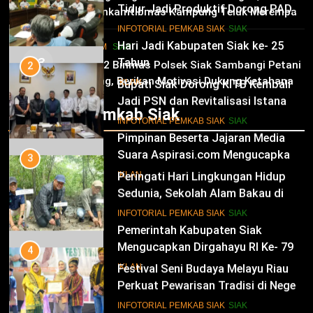
Tidur Jadi Produktif Dorong PAD
Bhabinkamtibmas Kampung Teluk Merempan
dan Kesejahteraan Warga
11
Tinjau Tanaman Jagung Waga
INFOTORIAL PEMKAB SIAK
SIAK
Hari Jadi Kabupaten Siak ke- 25
HUKRIM
SIAK
03
Tahun
2
Panit 2 Binmas Polsek Siak Sambangi Petani
Jagung, Berikan Motivasi Dukung Ketahanan
Bupati Siak Dorong KITB Kembali
IKLAN
Pangan Nasional
Jadi PSN dan Revitalisasi Istana
Infotorial Pemkab Siak
Kesultanan Siak
12
INFOTORIAL PEMKAB SIAK
SIAK
Pimpinan Beserta Jajaran Media
Suara Aspirasi.com Mengucapkan
3
Selamat HUT RI Ke-79
Peringati Hari Lingkungan Hidup
IKLAN
Sedunia, Sekolah Alam Bakau di
Siak Cetak Generasi Penjaga
13
INFOTORIAL PEMKAB SIAK
SIAK
Pesisir
Pemerintah Kabupaten Siak
Mengucapkan Dirgahayu RI Ke- 79
4
Festival Seni Budaya Melayu Riau
IKLAN
Perkuat Pewarisan Tradisi di Negeri
Istana
14
INFOTORIAL PEMKAB SIAK
SIAK