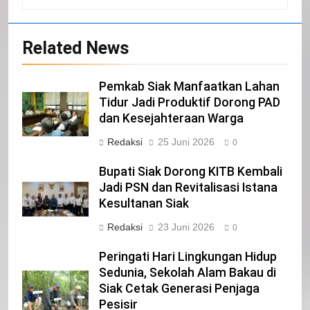
Selamat Hari Kebangkitan Nasional
IKLAN
Related News
21
Pemkab Siak Manfaatkan Lahan
Tidur Jadi Produktif Dorong PAD
Iklan Pemerintah Kabupaten Siak
dan Kesejahteraan Warga
IKLAN
Redaksi
25 Juni 2026
0
Bupati Siak Dorong KITB Kembali
22
Jadi PSN dan Revitalisasi Istana
NORMAN SILITONGA CALEG DPRD
Kesultanan Siak
PROVINSI DKI JAKARTA
IKLAN
Redaksi
23 Juni 2026
0
Peringati Hari Lingkungan Hidup
23
Sedunia, Sekolah Alam Bakau di
NURGARAHA HARPAL NOVTEN, SH
Siak Cetak Generasi Penjaga
CALON ANGGOTA DPRD PROVINSI
Pesisir