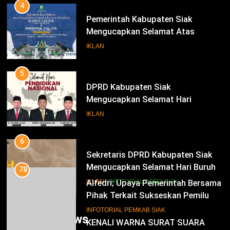
Periode 2025-2030
4
Pemerintah Kabupaten Siak
Mengucapkan Selamat Atas
Pengambilan Sumpah Jabatan
IKLAN
Bupati Dan Wakil Bupati Siak
Periode 2025-2030
5
DPRD Kabupaten Siak
Mengucapkan Selamat Hari
Pendidikan Nasional
IKLAN
6
Sekretaris DPRD Kabupaten Siak
Mengucapkan Selamat Hari Buruh
78
Alfedri; Upaya Pemerintah Bersama
IKLAN
INFOTORIAL DPRD SIAK
Pihak Terkait Sukseskan Pemilu
2024
7
INFOTORIAL PEMKAB SIAK
Trending News
KENALI WARNA SURAT SUARA