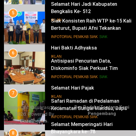
Selamat Hari Jadi Kabupaten
Bengkalis Ke- 512
5
Siak Konsisten Raih WTP ke-15 Kali
IKLAN
Berturut, Bupati Afni Tekankan
Penguatan Tata Kelola Keuangan
15
INFOTORIAL PEMKAB SIAK
SIAK
Hari Bakti Adhyaksa
6
IKLAN
Antisipasi Pencurian Data,
Diskominfo Siak Perkuat Tim
Tanggap Insiden Siber Mendukung
16
INFOTORIAL PEMKAB SIAK
SIAK
SPBE
Selamat Hari Pajak
7
IKLAN
Safari Ramadan di Pedalaman
Copyright ©suaraspirasi
Box Redaksi
Tentang Kami
Kecamatan Sungai Mandau, Bupati
2026. Powered By
Pengembang
Siak Jemput Aspirasi Warga
17
INFOTORIAL PEMKAB SIAK
.
BlazeThemes
Selamat Memperingati Hari
Bhayangkara ke- 78
8