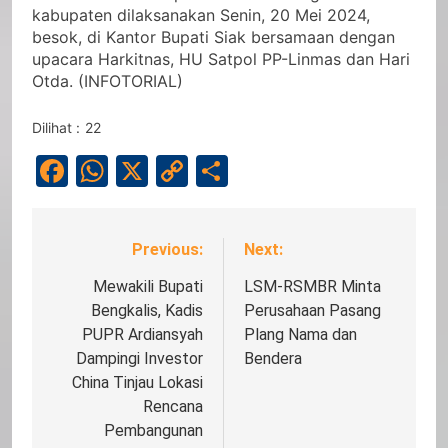
kabupaten dilaksanakan Senin, 20 Mei 2024,
besok, di Kantor Bupati Siak bersamaan dengan
upacara Harkitnas, HU Satpol PP-Linmas dan Hari
Otda. (INFOTORIAL)
Dilihat :
22
Facebook
WhatsApp
X
Copy
Share
Link
Previous:
Next:
Navigasi
pos
Mewakili Bupati
LSM-RSMBR Minta
Bengkalis, Kadis
Perusahaan Pasang
PUPR Ardiansyah
Plang Nama dan
Dampingi Investor
Bendera
China Tinjau Lokasi
Rencana
Pembangunan