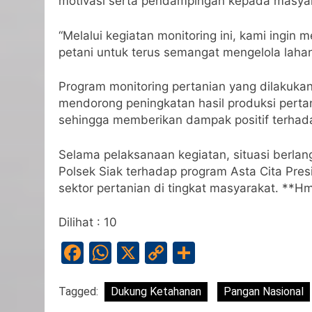
motivasi serta pendampingan kepada masyar
“Melalui kegiatan monitoring ini, kami ingi
petani untuk terus semangat mengelola laha
Program monitoring pertanian yang dilakukan
mendorong peningkatan hasil produksi perta
sehingga memberikan dampak positif terhad
Selama pelaksanaan kegiatan, situasi berlan
Polsek Siak terhadap program Asta Cita Pr
sektor pertanian di tingkat masyarakat. **H
Dilihat :
10
Facebook
WhatsApp
X
Copy
Share
Link
Tagged:
Dukung Ketahanan
Pangan Nasional