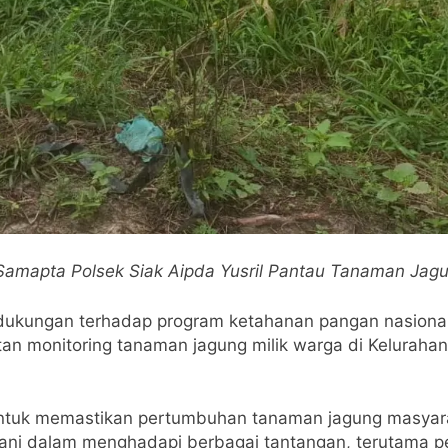
II Samapta Polsek Siak Aipda Yusril Pantau Tanaman Jagu
ukungan terhadap program ketahanan pangan nasional, P
atan monitoring tanaman jagung milik warga di Kelurah
untuk memastikan pertumbuhan tanaman jagung masyara
ni dalam menghadapi berbagai tantangan, terutama p