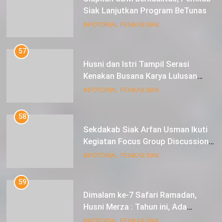
Siak Lanjutkan Program BeTunas
INFOTORIAL PEMKAB SIAK
57
Husni dan Istri Tampil Serasi
Kenakan Busana Karya Lulusan
SMK Pariwisata Siak, di Lancang
INFOTORIAL PEMKAB SIAK
Kuning Carnival
58
Sekdakab Siak Arfan Usman Ikuti
Kegiatan Focus Group Discussion
Tentang Kebijakan Penganggaran
INFOTORIAL PEMKAB SIAK
dan Pengangkatan ASN
59
Dimalam ke-7 Safari Ramadan,
Husni Merza : Tahun ini, Ada
Perbaikan Jalan Lintas Siak ke
INFOTORIAL PEMKAB SIAK