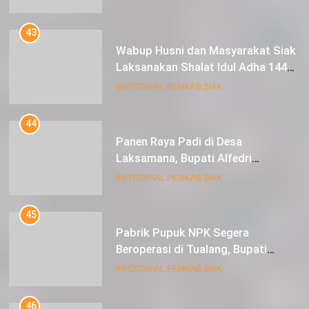
43
Wabup Husni dan Masyarakat Siak
Laksanakan Shalat Idul Adha 1445
Hijriah di Lapangan Tugu Siak
INFOTORIAL PEMKAB SIAK
44
Panen Raya Padi di Desa
Laksamana, Bupati Alfedri
Serahkan 16 Unit Mesin Pompa Air
INFOTORIAL PEMKAB SIAK
dan 1 Cultivator
45
Pabrik Pupuk NPK Segera
Beroperasi di Tualang, Bupati
Alfedri Investasi ini Tingkatkan
INFOTORIAL PEMKAB SIAK
Ekonomi Masyarakat
46