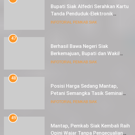
Bupati Siak Alfedri Serahkan Kartu
Tanda Penduduk-Elektronik
Kepada Pelajar SMK 1 Koto Gasib
INFOTORIAL PEMKAB SIAK
47
Berhasil Bawa Negeri Siak
Berkemajuan, Bupati dan Wakil
Bupati Siak Terima Gelar Adat
INFOTORIAL PEMKAB SIAK
48
Posisi Harga Sedang Mantap,
Petani Semangka Tasik Seminai
Raup Untung
INFOTORIAL PEMKAB SIAK
49
Mantap, Pemkab Siak Kembali Raih
Opini Wajar Tanpa Pengecualian