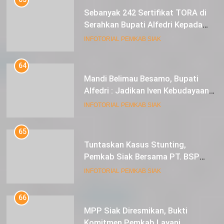
Sebanyak 242 Sertifikat TORA di
Serahkan Bupati Alfedri Kepada
Masyarakat Kerinci Kiri
INFOTORIAL PEMKAB SIAK
64
Mandi Belimau Besamo, Bupati
Alfedri : Jadikan Iven Kebudayaan
tahunan di Kabupaten Siak
INFOTORIAL PEMKAB SIAK
65
Tuntaskan Kasus Stunting,
Pemkab Siak Bersama PT. BSP
Siap Berkolaborasi
INFOTORIAL PEMKAB SIAK
66
MPP Siak Diresmikan, Bukti
Komitmen Pemkab Layani