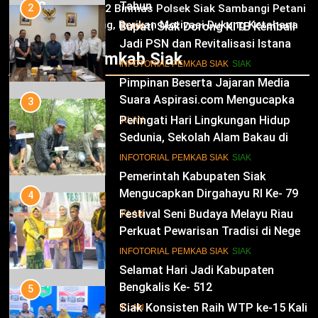
03
Tahun
2
Panit 2 Binmas Polsek Siak Sambangi Petani
Jagung, Berikan Motivasi Dukung Ketahanan
Bupati Siak Dorong KITB Kembali
IKLAN
Pangan Nasional
Jadi PSN dan Revitalisasi Istana
Infotorial Pemkab Siak
Kesultanan Siak
12
INFOTORIAL PEMKAB SIAK
SIAK
Pimpinan Beserta Jajaran Media
Suara Aspirasi.com Mengucapkan
3
Selamat HUT RI Ke-79
Peringati Hari Lingkungan Hidup
IKLAN
Sedunia, Sekolah Alam Bakau di
Siak Cetak Generasi Penjaga
13
INFOTORIAL PEMKAB SIAK
SIAK
Pesisir
Pemerintah Kabupaten Siak
Mengucapkan Dirgahayu RI Ke- 79
4
Festival Seni Budaya Melayu Riau
IKLAN
Perkuat Pewarisan Tradisi di Negeri
Istana
14
INFOTORIAL PEMKAB SIAK
SIAK
Selamat Hari Jadi Kabupaten
Bengkalis Ke- 512
5
Siak Konsisten Raih WTP ke-15 Kali
IKLAN