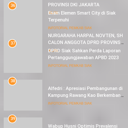
PROVINSI DKI JAKARTA
36
Enam Elemen Smart City di Siak
IKLAN
Terpenuhi
23
INFOTORIAL PEMKAB SIAK
NURGARAHA HARPAL NOVTEN, SH
CALON ANGGOTA DPRD PROVINSI
37
DKI JAKARTA
DPRD Siak Sahkan Perda Laporan
IKLAN
Pertanggungjawaban APBD 2023
INFOTORIAL PEMKAB SIAK
38
Alfedri : Apresiasi Pembangunan di
Kampung Rawang Kao Berkembang
Pesat
INFOTORIAL PEMKAB SIAK
39
Wabup Husni Optimis Prevalensi