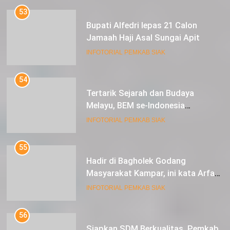
53
Bupati Alfedri lepas 21 Calon
Jamaah Haji Asal Sungai Apit
INFOTORIAL PEMKAB SIAK
54
Tertarik Sejarah dan Budaya
Melayu, BEM se-Indonesia
Berkunjung ke Kabupaten Siak
INFOTORIAL PEMKAB SIAK
55
Hadir di Bagholek Godang
Masyarakat Kampar, ini kata Arfan
Usman
INFOTORIAL PEMKAB SIAK
56
Siapkan SDM Berkualitas, Pemkab