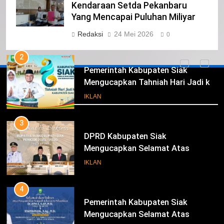
Pimpinan Beserta Anggota DPRD
Kendaraan Setda Pekanbaru
Kabupaten Siak Mengucapkan
Yang Mencapai Puluhan Miliyar
Tahniah Hari Jadi Kabupaten Siak
IKLAN
Redaksi
24 Mei 2026
0
Ke- 26
2
Pemerintah Kabupaten Siak
Mengucapkan Tahniah Hari Jadi ke-
Iklan
26 Kabupaten Siak
IKLAN
3
DPRD Kabupaten Siak
Mengucapkan Selamat Atas
Pengambilan Sumpah Jabatan
IKLAN
Bupati Dan Wakil Bupati Siak
Periode 2025-2030
4
Pemerintah Kabupaten Siak
Mengucapkan Selamat Atas