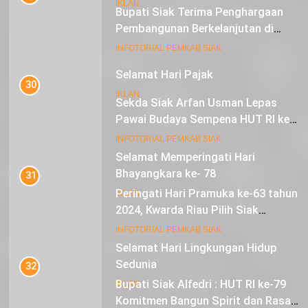
IKLAN
Bupati Siak Terima Penghargaan
Pembangunan Berkelanjutan di
Lestari Awards 2024
16
INFOTORIAL PEMKAB SIAK
Selamat Hari Pajak
30
IKLAN
Sekda Siak Arfan Usman Lepas
Pawai Budaya Sempena HUT RI ke-
79
17
INFOTORIAL PEMKAB SIAK
Selamat Memperingati Hari
Bhayangkara ke- 78
31
Peringati Hari Pramuka ke-63 tahun
IKLAN
2024, Kwarda Riau Pilih Siak
Sebagai Tuan Rumah
18
INFOTORIAL PEMKAB SIAK
Selamat Hari Lingkungan Hidup
Sedunia
32
Bupati Siak Alfedri : HUT RI ke-79
IKLAN
Komitmen Bangun Spirit dan Rasa