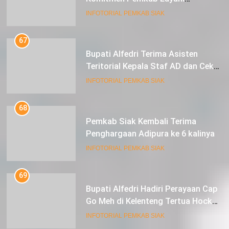
Masyarakat Dengan Baik
INFOTORIAL PEMKAB SIAK
67
Bupati Alfedri Terima Asisten
Teritorial Kepala Staf AD dan Cek
Kesiapan Acara TMMD
INFOTORIAL PEMKAB SIAK
68
Pemkab Siak Kembali Terima
Penghargaan Adipura ke 6 kalinya
INFOTORIAL PEMKAB SIAK
69
Bupati Alfedri Hadiri Perayaan Cap
Go Meh di Kelenteng Tertua Hock
Siu Kiong Kota Siak Sri Indrapura
INFOTORIAL PEMKAB SIAK