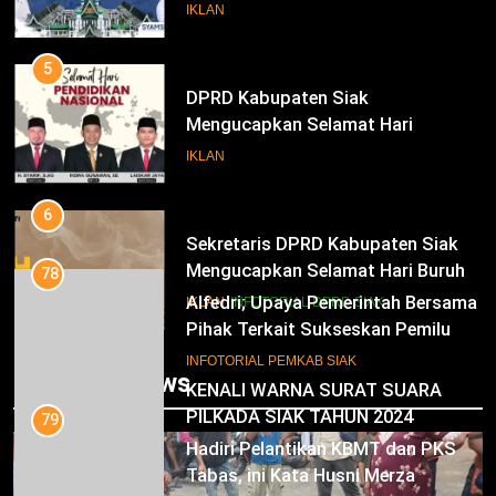
Pengambilan Sumpah Jabatan
IKLAN
Bupati Dan Wakil Bupati Siak
Periode 2025-2030
5
DPRD Kabupaten Siak
Mengucapkan Selamat Hari
Pendidikan Nasional
IKLAN
6
Sekretaris DPRD Kabupaten Siak
Mengucapkan Selamat Hari Buruh
78
Alfedri; Upaya Pemerintah Bersama
IKLAN
INFOTORIAL DPRD SIAK
Pihak Terkait Sukseskan Pemilu
2024
7
INFOTORIAL PEMKAB SIAK
Trending News
KENALI WARNA SURAT SUARA
PILKADA SIAK TAHUN 2024
79
Hadiri Pelantikan KBMT dan PKS
IKLAN
Tabas, ini Kata Husni Merza