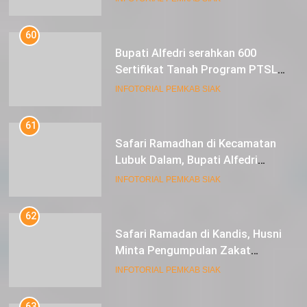
Sungai Mandau
60
Bupati Alfedri serahkan 600
Sertifikat Tanah Program PTSL
kepada Masyarakat Tualang
INFOTORIAL PEMKAB SIAK
61
Safari Ramadhan di Kecamatan
Lubuk Dalam, Bupati Alfedri
Mengingatkan Masyarakat
INFOTORIAL PEMKAB SIAK
Pentingnya Berzakat
62
Safari Ramadan di Kandis, Husni
Minta Pengumpulan Zakat
Meningkat
INFOTORIAL PEMKAB SIAK
63