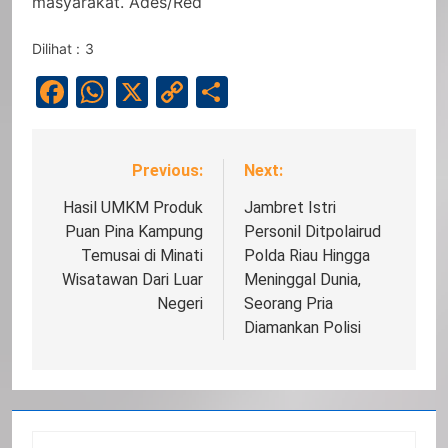
masyarakat. Ades/Red
Dilihat :
3
Facebook
WhatsApp
X
Copy
Share
Link
Previous:
Next:
Navigasi
pos
Hasil UMKM Produk
Jambret Istri
Puan Pina Kampung
Personil Ditpolairud
Temusai di Minati
Polda Riau Hingga
Wisatawan Dari Luar
Meninggal Dunia,
Negeri
Seorang Pria
Diamankan Polisi