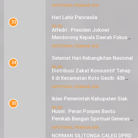
Nasionalisme
19
INFOTORIAL PEMKAB SIAK
Hari Lahir Pancasila
33
IKLAN
Alfedri : Presiden Jokowi
Mendorong Kepala Daerah Fokus
pada Inflasi dan Pilkada Serentak
20
INFOTORIAL PEMKAB SIAK
Selamat Hari Kebangkitan Nasional
34
IKLAN
Distribusi Zakat Konsumtif Tahap
II di Kecamatan Koto Gasib: 436
Mustahik Terima Bantuan
21
INFOTORIAL PEMKAB SIAK
Iklan Pemerintah Kabupaten Siak
35
IKLAN
Husni : Peran Ponpes Bantu
Pemkab Bangun Spiritual Generasi
Muda
22
INFOTORIAL PEMKAB SIAK
NORMAN SILITONGA CALEG DPRD