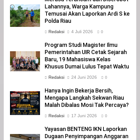
Lahannya, Warga Kampung
21
Temusai Akan Laporkan Ardi S ke
Polda Riau
Iklan Pemerintah Kabupaten Siak
Redaksi
4 Juli 2026
IKLAN
0
Program Studi Magister Ilmu
Pemerintahan UIR Cetak Sejarah
22
Baru, 19 Mahasiswa Kelas
NORMAN SILITONGA CALEG DPRD
Khusus Dumai Lulus Tepat Waktu
PROVINSI DKI JAKARTA
IKLAN
Redaksi
24 Juni 2026
0
Hanya Ingin Bekerja Bersih,
23
Mengapa Langkah Sekwan Riau
NURGARAHA HARPAL NOVTEN, SH
Malah Dibalas Mosi Tak Percaya?
CALON ANGGOTA DPRD PROVINSI
Redaksi
17 Juni 2026
DKI JAKARTA
0
IKLAN
Yayasan BENTENG IKN Laporkan
1
Dugaan Penyimpangan Anggaran