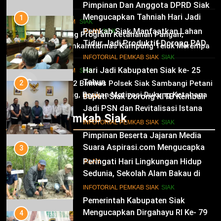
Pimpinan Dan Anggota DPRD Siak
Mengucapkan Tahniah Hari Jadi
1
HUKRIM
SIAK
Kabupaten Siak Ke-25 Tahun
Pemkab Siak Manfaatkan Lahan
02
IKLAN
SIAK
Dukung Program Ketahanan Pangan,
Tidur Jadi Produktif Dorong PAD
Bhabinkamtibmas Kampung Teluk Merempan
dan Kesejahteraan Warga
11
Tinjau Tanaman Jagung Waga
INFOTORIAL PEMKAB SIAK
SIAK
Hari Jadi Kabupaten Siak ke- 25
HUKRIM
SIAK
03
Tahun
2
Panit 2 Binmas Polsek Siak Sambangi Petani
Jagung, Berikan Motivasi Dukung Ketahanan
Bupati Siak Dorong KITB Kembali
IKLAN
Pangan Nasional
Jadi PSN dan Revitalisasi Istana
Infotorial Pemkab Siak
Kesultanan Siak
12
INFOTORIAL PEMKAB SIAK
SIAK
Pimpinan Beserta Jajaran Media
Suara Aspirasi.com Mengucapkan
3
Selamat HUT RI Ke-79
Peringati Hari Lingkungan Hidup
IKLAN
Sedunia, Sekolah Alam Bakau di
Siak Cetak Generasi Penjaga
13
INFOTORIAL PEMKAB SIAK
SIAK
Pesisir
Pemerintah Kabupaten Siak
Mengucapkan Dirgahayu RI Ke- 79
4