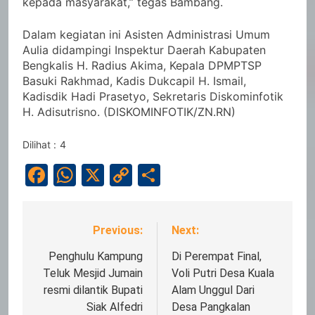
kepada masyarakat,” tegas Bambang.
Dalam kegiatan ini Asisten Administrasi Umum
Aulia didampingi Inspektur Daerah Kabupaten
Bengkalis H. Radius Akima, Kepala DPMPTSP
Basuki Rakhmad, Kadis Dukcapil H. Ismail,
Kadisdik Hadi Prasetyo, Sekretaris Diskominfotik
H. Adisutrisno. (DISKOMINFOTIK/ZN.RN)
Dilihat :
4
Facebook
WhatsApp
X
Copy
Share
Link
Previous:
Next:
Navigasi
pos
Penghulu Kampung
Di Perempat Final,
Teluk Mesjid Jumain
Voli Putri Desa Kuala
resmi dilantik Bupati
Alam Unggul Dari
Siak Alfedri
Desa Pangkalan