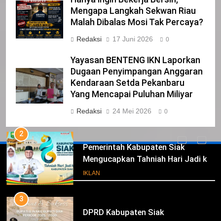
23
Mengapa Langkah Sekwan Riau
NURGARAHA HARPAL NOVTEN, SH
Malah Dibalas Mosi Tak Percaya?
CALON ANGGOTA DPRD PROVINSI
Redaksi
17 Juni 2026
DKI JAKARTA
0
IKLAN
Yayasan BENTENG IKN Laporkan
1
Dugaan Penyimpangan Anggaran
Pimpinan Beserta Anggota DPRD
Kendaraan Setda Pekanbaru
Kabupaten Siak Mengucapkan
Yang Mencapai Puluhan Miliyar
Tahniah Hari Jadi Kabupaten Siak
IKLAN
Redaksi
24 Mei 2026
0
Ke- 26
2
Pemerintah Kabupaten Siak
Mengucapkan Tahniah Hari Jadi ke-
Iklan
26 Kabupaten Siak
IKLAN
3
DPRD Kabupaten Siak