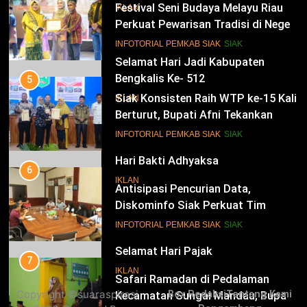
Festival Seni Budaya Melayu Riau
IKLAN
Perkuat Pewarisan Tradisi di Negeri
Istana
14
INFOTORIAL PEMKAB SIAK
SIAK
Selamat Hari Jadi Kabupaten
Bengkalis Ke- 512
5
Siak Konsisten Raih WTP ke-15 Kali
IKLAN
Berturut, Bupati Afni Tekankan
Penguatan Tata Kelola Keuangan
15
INFOTORIAL PEMKAB SIAK
SIAK
Hari Bakti Adhyaksa
6
IKLAN
Antisipasi Pencurian Data,
Diskominfo Siak Perkuat Tim
Tanggap Insiden Siber Mendukung
16
INFOTORIAL PEMKAB SIAK
SIAK
SPBE
Selamat Hari Pajak
7
IKLAN
Safari Ramadan di Pedalaman
Copyright ©suaraspirasi
Box Redaksi
Tentang Kami
Kecamatan Sungai Mandau, Bupati