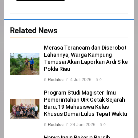
20
Related News
Selamat Hari Kebangkitan Nasional
IKLAN
Merasa Terancam dan Diserobot
Lahannya, Warga Kampung
21
Temusai Akan Laporkan Ardi S ke
Polda Riau
Iklan Pemerintah Kabupaten Siak
Redaksi
4 Juli 2026
IKLAN
0
Program Studi Magister Ilmu
Pemerintahan UIR Cetak Sejarah
22
Baru, 19 Mahasiswa Kelas
NORMAN SILITONGA CALEG DPRD
Khusus Dumai Lulus Tepat Waktu
PROVINSI DKI JAKARTA
IKLAN
Redaksi
24 Juni 2026
0
Hanya Ingin Bekerja Bersih,