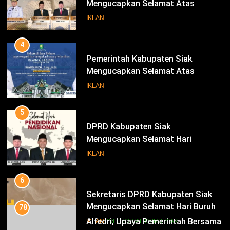
Mengucapkan Selamat Atas
Pengambilan Sumpah Jabatan
IKLAN
Bupati Dan Wakil Bupati Siak
Periode 2025-2030
4
Pemerintah Kabupaten Siak
Mengucapkan Selamat Atas
Pengambilan Sumpah Jabatan
IKLAN
Bupati Dan Wakil Bupati Siak
Periode 2025-2030
5
DPRD Kabupaten Siak
Mengucapkan Selamat Hari
Pendidikan Nasional
IKLAN
6
Sekretaris DPRD Kabupaten Siak
Mengucapkan Selamat Hari Buruh
78
Alfedri; Upaya Pemerintah Bersama
IKLAN
INFOTORIAL DPRD SIAK