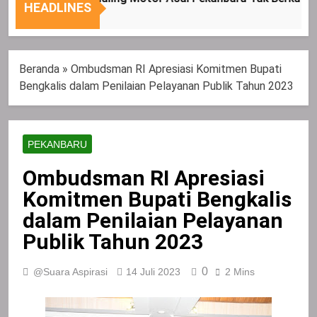
Nasional
Tepat
HEADLINES
Sasaran
Beranda
»
Ombudsman RI Apresiasi Komitmen Bupati
Bengkalis dalam Penilaian Pelayanan Publik Tahun 2023
PEKANBARU
Ombudsman RI Apresiasi
Komitmen Bupati Bengkalis
dalam Penilaian Pelayanan
Publik Tahun 2023
0
@Suara Aspirasi
14 Juli 2023
2 Mins