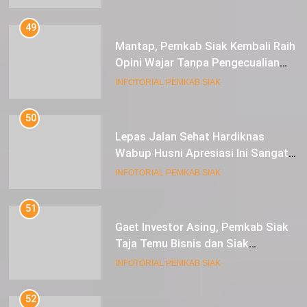
49
Mantap, Pemkab Siak Kembali Raih
Opini Wajar Tanpa Pengecualian
ke-13 Dari BPK RI.
INFOTORIAL PEMKAB SIAK
50
Lepas Jalan Sehat Hardiknas
Wabup Husni Apresiasi Ini Sangat
Luar Biasa
INFOTORIAL PEMKAB SIAK
51
Gaet Investor Asing, Pemkab Siak
Taja Temu Bisnis dan Siak
Expoversary 2024
INFOTORIAL PEMKAB SIAK
52