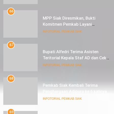
66
MPP Siak Diresmikan, Bukti
Komitmen Pemkab Layani
Masyarakat Dengan Baik
INFOTORIAL PEMKAB SIAK
67
Bupati Alfedri Terima Asisten
Teritorial Kepala Staf AD dan Cek
Kesiapan Acara TMMD
INFOTORIAL PEMKAB SIAK
68
Pemkab Siak Kembali Terima
Penghargaan Adipura ke 6 kalinya
INFOTORIAL PEMKAB SIAK
69