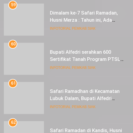
59
Dimalam ke-7 Safari Ramadan,
Husni Merza : Tahun ini, Ada
Perbaikan Jalan Lintas Siak ke
INFOTORIAL PEMKAB SIAK
Sungai Mandau
60
Bupati Alfedri serahkan 600
Sertifikat Tanah Program PTSL
kepada Masyarakat Tualang
INFOTORIAL PEMKAB SIAK
61
Safari Ramadhan di Kecamatan
Lubuk Dalam, Bupati Alfedri
Mengingatkan Masyarakat
INFOTORIAL PEMKAB SIAK
Pentingnya Berzakat
62
Safari Ramadan di Kandis, Husni