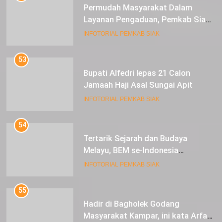
Permudah Masyarakat Dalam
Layanan Pengaduan, Pemkab Siak
Luncurkan Aplikasi SIP PUAN
INFOTORIAL PEMKAB SIAK
53
Bupati Alfedri lepas 21 Calon
Jamaah Haji Asal Sungai Apit
INFOTORIAL PEMKAB SIAK
54
Tertarik Sejarah dan Budaya
Melayu, BEM se-Indonesia
Berkunjung ke Kabupaten Siak
INFOTORIAL PEMKAB SIAK
55
Hadir di Bagholek Godang
Masyarakat Kampar, ini kata Arfan