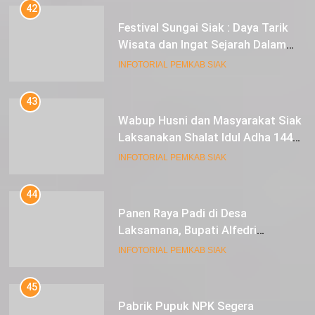
42
Festival Sungai Siak : Daya Tarik
Wisata dan Ingat Sejarah Dalam
Lestarikan Peradaban
INFOTORIAL PEMKAB SIAK
43
Wabup Husni dan Masyarakat Siak
Laksanakan Shalat Idul Adha 1445
Hijriah di Lapangan Tugu Siak
INFOTORIAL PEMKAB SIAK
44
Panen Raya Padi di Desa
Laksamana, Bupati Alfedri
Serahkan 16 Unit Mesin Pompa Air
INFOTORIAL PEMKAB SIAK
dan 1 Cultivator
45
Pabrik Pupuk NPK Segera