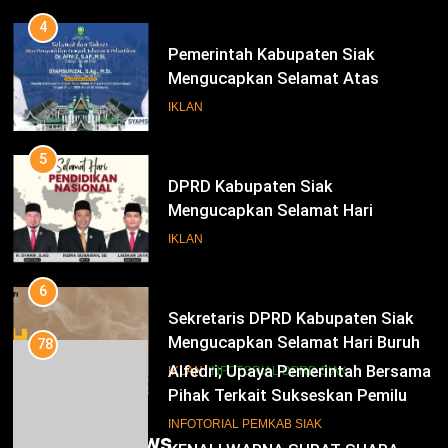
Periode 2025-2030
4
Pemerintah Kabupaten Siak
Mengucapkan Selamat Atas
Pengambilan Sumpah Jabatan
IKLAN
Bupati Dan Wakil Bupati Siak
Periode 2025-2030
5
DPRD Kabupaten Siak
Mengucapkan Selamat Hari
Pendidikan Nasional
IKLAN
6
Sekretaris DPRD Kabupaten Siak
Mengucapkan Selamat Hari Buruh
78
Alfedri; Upaya Pemerintah Bersama
IKLAN
INFOTORIAL DPRD SIAK
Pihak Terkait Sukseskan Pemilu
2024
7
INFOTORIAL PEMKAB SIAK
Trending News