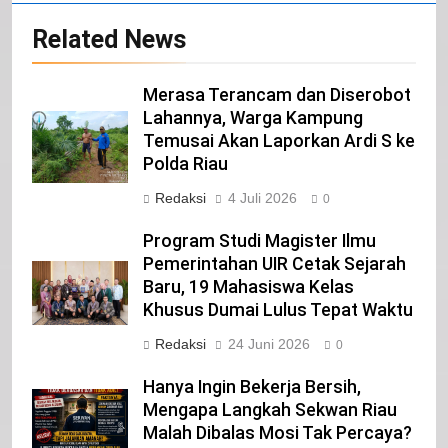
Related News
Selamat Hari Kebangkitan Nasional
IKLAN
Merasa Terancam dan Diserobot
Lahannya, Warga Kampung
21
Temusai Akan Laporkan Ardi S ke
Polda Riau
Iklan Pemerintah Kabupaten Siak
Redaksi
4 Juli 2026
IKLAN
0
Program Studi Magister Ilmu
Pemerintahan UIR Cetak Sejarah
22
Baru, 19 Mahasiswa Kelas
NORMAN SILITONGA CALEG DPRD
Khusus Dumai Lulus Tepat Waktu
PROVINSI DKI JAKARTA
IKLAN
Redaksi
24 Juni 2026
0
Hanya Ingin Bekerja Bersih,
23
Mengapa Langkah Sekwan Riau
NURGARAHA HARPAL NOVTEN, SH
Malah Dibalas Mosi Tak Percaya?
CALON ANGGOTA DPRD PROVINSI