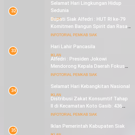
Selamat Hari Lingkungan Hidup
Sedunia
32
Bupati Siak Alfedri : HUT RI ke-79
IKLAN
Komitmen Bangun Spirit dan Rasa
Nasionalisme
19
INFOTORIAL PEMKAB SIAK
Hari Lahir Pancasila
33
IKLAN
Alfedri : Presiden Jokowi
Mendorong Kepala Daerah Fokus
pada Inflasi dan Pilkada Serentak
20
INFOTORIAL PEMKAB SIAK
Selamat Hari Kebangkitan Nasional
34
IKLAN
Distribusi Zakat Konsumtif Tahap
II di Kecamatan Koto Gasib: 436
Mustahik Terima Bantuan
21
INFOTORIAL PEMKAB SIAK
Iklan Pemerintah Kabupaten Siak
35
IKLAN