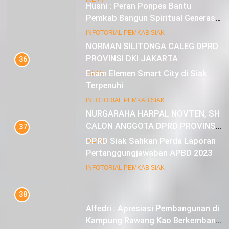
Husni : Peran Ponpes Bantu
Pemkab Bangun Spiritual Generasi
Muda
22
INFOTORIAL PEMKAB SIAK
NORMAN SILITONGA CALEG DPRD
PROVINSI DKI JAKARTA
36
Enam Elemen Smart City di Siak
IKLAN
Terpenuhi
23
INFOTORIAL PEMKAB SIAK
NURGARAHA HARPAL NOVTEN, SH
CALON ANGGOTA DPRD PROVINSI
37
DKI JAKARTA
DPRD Siak Sahkan Perda Laporan
IKLAN
Pertanggungjawaban APBD 2023
INFOTORIAL PEMKAB SIAK
38
Alfedri : Apresiasi Pembangunan di
Kampung Rawang Kao Berkembang