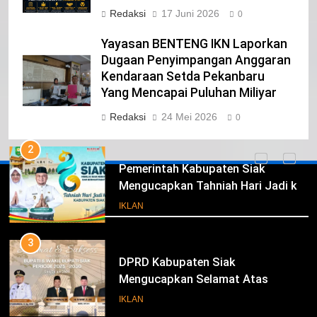
Redaksi
17 Juni 2026
DKI JAKARTA
0
IKLAN
Yayasan BENTENG IKN Laporkan
1
Dugaan Penyimpangan Anggaran
Pimpinan Beserta Anggota DPRD
Kendaraan Setda Pekanbaru
Kabupaten Siak Mengucapkan
Yang Mencapai Puluhan Miliyar
Tahniah Hari Jadi Kabupaten Siak
IKLAN
Redaksi
24 Mei 2026
0
Ke- 26
2
Pemerintah Kabupaten Siak
Mengucapkan Tahniah Hari Jadi ke-
Iklan
26 Kabupaten Siak
IKLAN
3
DPRD Kabupaten Siak
Mengucapkan Selamat Atas
Pengambilan Sumpah Jabatan
IKLAN
Bupati Dan Wakil Bupati Siak