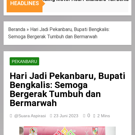
Nasional
Tepat
HEADLINES
Sasaran
Beranda
»
Hari Jadi Pekanbaru, Bupati Bengkalis:
Semoga Bergerak Tumbuh dan Bermarwah
PEKANBARU
Hari Jadi Pekanbaru, Bupati
Bengkalis: Semoga
Bergerak Tumbuh dan
Bermarwah
0
@Suara Aspirasi
23 Juni 2023
2 Mins