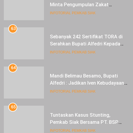
Minta Pengumpulan Zakat
Meningkat
INFOTORIAL PEMKAB SIAK
63
Sebanyak 242 Sertifikat TORA di
Serahkan Bupati Alfedri Kepada
Masyarakat Kerinci Kiri
INFOTORIAL PEMKAB SIAK
64
Mandi Belimau Besamo, Bupati
Alfedri : Jadikan Iven Kebudayaan
tahunan di Kabupaten Siak
INFOTORIAL PEMKAB SIAK
65
Tuntaskan Kasus Stunting,
Pemkab Siak Bersama PT. BSP
Siap Berkolaborasi
INFOTORIAL PEMKAB SIAK