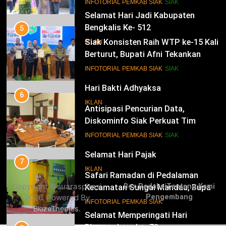
14
INFOTORIAL PEMKAB SIAK
SIAK
Selamat Hari Jadi Kabupaten
Bengkalis Ke- 512
5
Siak Konsisten Raih WTP ke-15 Kali
IKLAN
Berturut, Bupati Afni Tekankan
Penguatan Tata Kelola Keuangan
15
INFOTORIAL PEMKAB SIAK
SIAK
Hari Bakti Adhyaksa
6
IKLAN
Antisipasi Pencurian Data,
Diskominfo Siak Perkuat Tim
Tanggap Insiden Siber Mendukung
16
INFOTORIAL PEMKAB SIAK
SIAK
SPBE
Selamat Hari Pajak
7
IKLAN
Safari Ramadan di Pedalaman
Copyright ©suaraspirasi
Box Redaksi
Tentang Kami
Kecamatan Sungai Mandau, Bupati
2026. Powered By
Pengembang
Siak Jemput Aspirasi Warga
17
INFOTORIAL PEMKAB SIAK
.
BlazeThemes
Selamat Memperingati Hari