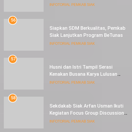
Usman
INFOTORIAL PEMKAB SIAK
56
Siapkan SDM Berkualitas, Pemkab
Siak Lanjutkan Program BeTunas
INFOTORIAL PEMKAB SIAK
57
Husni dan Istri Tampil Serasi
Kenakan Busana Karya Lulusan
SMK Pariwisata Siak, di Lancang
INFOTORIAL PEMKAB SIAK
Kuning Carnival
58
Sekdakab Siak Arfan Usman Ikuti
Kegiatan Focus Group Discussion
Tentang Kebijakan Penganggaran
INFOTORIAL PEMKAB SIAK
dan Pengangkatan ASN