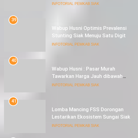
Pesat
INFOTORIAL PEMKAB SIAK
39
Wabup Husni Optimis Prevalensi
Stunting Siak Menuju Satu Digit
INFOTORIAL PEMKAB SIAK
40
Wabup Husni : Pasar Murah
Tawarkan Harga Jauh dibawah
Pasar Tradisional
INFOTORIAL PEMKAB SIAK
41
Lomba Mancing FSS Dorongan
Lestarikan Ekosistem Sungai Siak
INFOTORIAL PEMKAB SIAK