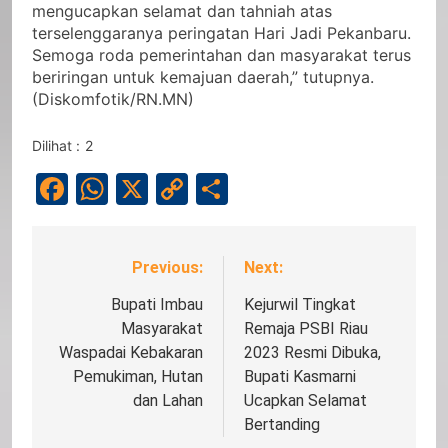
mengucapkan selamat dan tahniah atas
terselenggaranya peringatan Hari Jadi Pekanbaru.
Semoga roda pemerintahan dan masyarakat terus
beriringan untuk kemajuan daerah,” tutupnya.
(Diskomfotik/RN.MN)
Dilihat :
2
Facebook
WhatsApp
X
Copy
Share
Link
Previous:
Next:
Navigasi
pos
Bupati Imbau
Kejurwil Tingkat
Masyarakat
Remaja PSBI Riau
Waspadai Kebakaran
2023 Resmi Dibuka,
Pemukiman, Hutan
Bupati Kasmarni
dan Lahan
Ucapkan Selamat
Bertanding