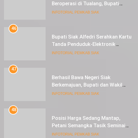
Beroperasi di Tualang, Bupati
Alfedri Investasi ini Tingkatkan
INFOTORIAL PEMKAB SIAK
Ekonomi Masyarakat
46
Bupati Siak Alfedri Serahkan Kartu
Tanda Penduduk-Elektronik
Kepada Pelajar SMK 1 Koto Gasib
INFOTORIAL PEMKAB SIAK
47
Berhasil Bawa Negeri Siak
Berkemajuan, Bupati dan Wakil
Bupati Siak Terima Gelar Adat
INFOTORIAL PEMKAB SIAK
48
Posisi Harga Sedang Mantap,
Petani Semangka Tasik Seminai
Raup Untung
INFOTORIAL PEMKAB SIAK