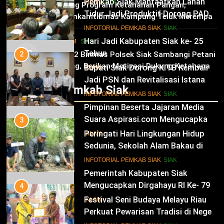
Pemkab Siak Manfaatkan Lahan
02
IKLAN
SIAK
Dukung Program Ketahanan Pangan,
Tidur Jadi Produktif Dorong PAD
Bhabinkamtibmas Kampung Teluk Merempan
dan Kesejahteraan Warga
11
Tinjau Tanaman Jagung Waga
INFOTORIAL PEMKAB SIAK
SIAK
Hari Jadi Kabupaten Siak ke- 25
HUKRIM
SIAK
03
Tahun
2
Panit 2 Binmas Polsek Siak Sambangi Petani
Jagung, Berikan Motivasi Dukung Ketahanan
Bupati Siak Dorong KITB Kembali
IKLAN
Pangan Nasional
Jadi PSN dan Revitalisasi Istana
Infotorial Pemkab Siak
Kesultanan Siak
12
INFOTORIAL PEMKAB SIAK
SIAK
Pimpinan Beserta Jajaran Media
Suara Aspirasi.com Mengucapkan
3
Selamat HUT RI Ke-79
Peringati Hari Lingkungan Hidup
IKLAN
Sedunia, Sekolah Alam Bakau di
Siak Cetak Generasi Penjaga
13
INFOTORIAL PEMKAB SIAK
SIAK
Pesisir
Pemerintah Kabupaten Siak
Mengucapkan Dirgahayu RI Ke- 79
4
Festival Seni Budaya Melayu Riau
IKLAN
Perkuat Pewarisan Tradisi di Negeri
Istana