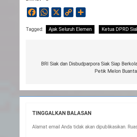
Facebook
WhatsApp
X
Copy
Share
Link
Tagged:
Ajak Seluruh Elemen
Ketua DPRD Sia
Navigasi
pos
BRI Siak dan Disbudparpora Siak Siap Berkol
Petik Melon Buanta
TINGGALKAN BALASAN
Alamat email Anda tidak akan dipublikasikan.
Ruas