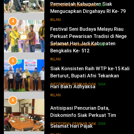
Pesisir
Pemerintah Kabupaten Siak
Mengucapkan Dirgahayu RI Ke- 79
4
Festival Seni Budaya Melayu Riau
IKLAN
Perkuat Pewarisan Tradisi di Negeri
Istana
14
INFOTORIAL PEMKAB SIAK
SIAK
Selamat Hari Jadi Kabupaten
Bengkalis Ke- 512
5
Siak Konsisten Raih WTP ke-15 Kali
IKLAN
Berturut, Bupati Afni Tekankan
Penguatan Tata Kelola Keuangan
15
INFOTORIAL PEMKAB SIAK
SIAK
Hari Bakti Adhyaksa
6
IKLAN
Antisipasi Pencurian Data,
Diskominfo Siak Perkuat Tim
Tanggap Insiden Siber Mendukung
16
INFOTORIAL PEMKAB SIAK
SIAK
SPBE
Selamat Hari Pajak
7