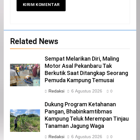
20
Related News
Selamat Hari Kebangkitan Nasional
IKLAN
Sempat Melarikan Diri, Maling
Motor Asal Pekanbaru Tak
Berkutik Saat Ditangkap Seorang
21
Pemuda Kampung Temusai
Iklan Pemerintah Kabupaten Siak
Redaksi
6 Agustus 2026
0
IKLAN
Dukung Program Ketahanan
Pangan, Bhabinkamtibmas
Kampung Teluk Merempan Tinjau
22
Tanaman Jagung Waga
NORMAN SILITONGA CALEG DPRD
PROVINSI DKI JAKARTA
Redaksi
6 Agustus 2026
0