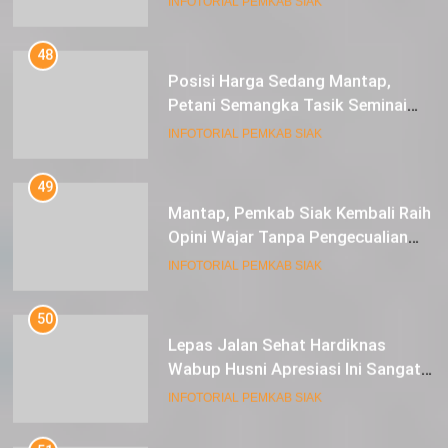
48
Posisi Harga Sedang Mantap,
Petani Semangka Tasik Seminai
Raup Untung
INFOTORIAL PEMKAB SIAK
49
Mantap, Pemkab Siak Kembali Raih
Opini Wajar Tanpa Pengecualian
ke-13 Dari BPK RI.
INFOTORIAL PEMKAB SIAK
50
Lepas Jalan Sehat Hardiknas
Wabup Husni Apresiasi Ini Sangat
Luar Biasa
INFOTORIAL PEMKAB SIAK
51
Gaet Investor Asing, Pemkab Siak