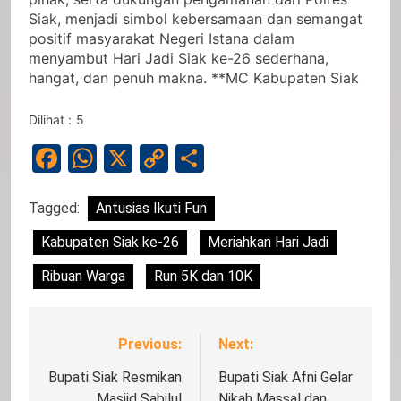
Siak, menjadi simbol kebersamaan dan semangat
positif masyarakat Negeri Istana dalam
menyambut Hari Jadi Siak ke-26 sederhana,
hangat, dan penuh makna. **MC Kabupaten Siak
Dilihat :
5
Facebook
WhatsApp
X
Copy
Share
Link
Tagged:
Antusias Ikuti Fun
Kabupaten Siak ke-26
Meriahkan Hari Jadi
Ribuan Warga
Run 5K dan 10K
Previous:
Next:
Navigasi
pos
Bupati Siak Resmikan
Bupati Siak Afni Gelar
Masjid Sabilul
Nikah Massal dan