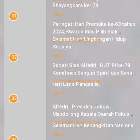
Bhayangkara ke- 78
31
Peringati Hari Pramuka ke-63 tahun
IKLAN
2024, Kwarda Riau Pilih Siak
Sebagai Tuan Rumah
18
INFOTORIAL PEMKAB SIAK
Selamat Hari Lingkungan Hidup
Sedunia
32
Bupati Siak Alfedri : HUT RI ke-79
IKLAN
Komitmen Bangun Spirit dan Rasa
Nasionalisme
19
INFOTORIAL PEMKAB SIAK
Hari Lahir Pancasila
33
IKLAN
Alfedri : Presiden Jokowi
Mendorong Kepala Daerah Fokus
pada Inflasi dan Pilkada Serentak
20
INFOTORIAL PEMKAB SIAK
Selamat Hari Kebangkitan Nasional
34
IKLAN
Distribusi Zakat Konsumtif Tahap