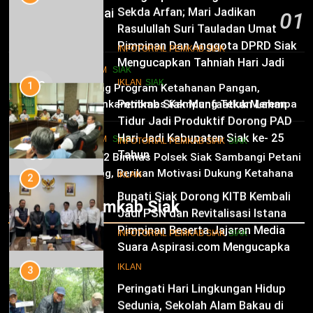
Rasulullah Suri Tauladan Umat
Kampung Temusai
01
10
INFOTORIAL PEMKAB SIAK
6 Agustus 2026
Pimpinan Dan Anggota DPRD Siak
Mengucapkan Tahniah Hari Jadi
1
HUKRIM
SIAK
Kabupaten Siak Ke-25 Tahun
Pemkab Siak Manfaatkan Lahan
02
IKLAN
SIAK
Dukung Program Ketahanan Pangan,
Tidur Jadi Produktif Dorong PAD
Bhabinkamtibmas Kampung Teluk Merempan
dan Kesejahteraan Warga
11
Tinjau Tanaman Jagung Waga
INFOTORIAL PEMKAB SIAK
SIAK
Hari Jadi Kabupaten Siak ke- 25
HUKRIM
SIAK
03
Tahun
2
Panit 2 Binmas Polsek Siak Sambangi Petani
Jagung, Berikan Motivasi Dukung Ketahanan
Bupati Siak Dorong KITB Kembali
IKLAN
Pangan Nasional
Jadi PSN dan Revitalisasi Istana
Infotorial Pemkab Siak
Kesultanan Siak
12
INFOTORIAL PEMKAB SIAK
SIAK
Pimpinan Beserta Jajaran Media
Suara Aspirasi.com Mengucapkan
3
Selamat HUT RI Ke-79
Peringati Hari Lingkungan Hidup
IKLAN
Sedunia, Sekolah Alam Bakau di
Siak Cetak Generasi Penjaga
13
INFOTORIAL PEMKAB SIAK
SIAK