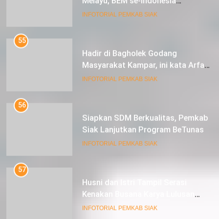
55
Hadir di Bagholek Godang
Masyarakat Kampar, ini kata Arfan
Usman
INFOTORIAL PEMKAB SIAK
56
Siapkan SDM Berkualitas, Pemkab
Siak Lanjutkan Program BeTunas
INFOTORIAL PEMKAB SIAK
57
Husni dan Istri Tampil Serasi
Kenakan Busana Karya Lulusan
SMK Pariwisata Siak, di Lancang
INFOTORIAL PEMKAB SIAK
Kuning Carnival