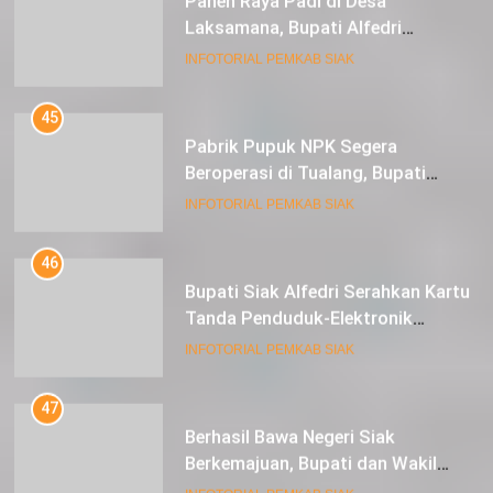
Serahkan 16 Unit Mesin Pompa Air
INFOTORIAL PEMKAB SIAK
dan 1 Cultivator
45
Pabrik Pupuk NPK Segera
Beroperasi di Tualang, Bupati
Alfedri Investasi ini Tingkatkan
INFOTORIAL PEMKAB SIAK
Ekonomi Masyarakat
46
Bupati Siak Alfedri Serahkan Kartu
Tanda Penduduk-Elektronik
Kepada Pelajar SMK 1 Koto Gasib
INFOTORIAL PEMKAB SIAK
47
Berhasil Bawa Negeri Siak
Berkemajuan, Bupati dan Wakil
Bupati Siak Terima Gelar Adat
INFOTORIAL PEMKAB SIAK