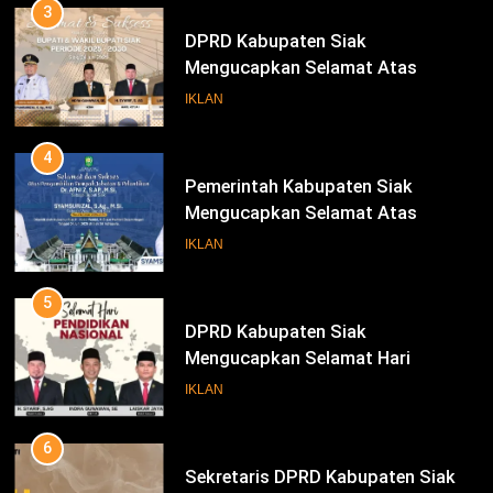
3
DPRD Kabupaten Siak
Mengucapkan Selamat Atas
Pengambilan Sumpah Jabatan
IKLAN
Bupati Dan Wakil Bupati Siak
Periode 2025-2030
4
Pemerintah Kabupaten Siak
Mengucapkan Selamat Atas
Pengambilan Sumpah Jabatan
IKLAN
Bupati Dan Wakil Bupati Siak
Periode 2025-2030
5
DPRD Kabupaten Siak
Mengucapkan Selamat Hari
Pendidikan Nasional
IKLAN
6
Sekretaris DPRD Kabupaten Siak