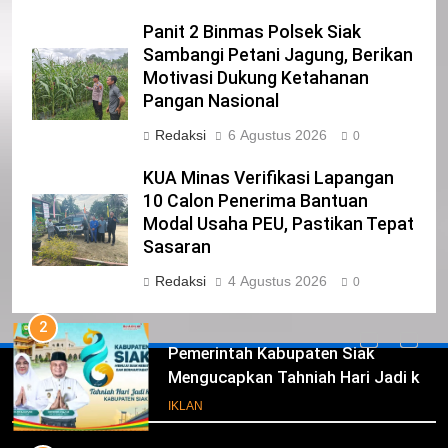
IKLAN
Panit 2 Binmas Polsek Siak
Sambangi Petani Jagung, Berikan
23
Motivasi Dukung Ketahanan
NURGARAHA HARPAL NOVTEN, SH
Pangan Nasional
CALON ANGGOTA DPRD PROVINSI
Redaksi
6 Agustus 2026
DKI JAKARTA
0
IKLAN
KUA Minas Verifikasi Lapangan
1
10 Calon Penerima Bantuan
Pimpinan Beserta Anggota DPRD
Modal Usaha PEU, Pastikan Tepat
Kabupaten Siak Mengucapkan
Sasaran
Tahniah Hari Jadi Kabupaten Siak
IKLAN
Redaksi
4 Agustus 2026
0
Ke- 26
2
Pemerintah Kabupaten Siak
Mengucapkan Tahniah Hari Jadi ke-
Iklan
26 Kabupaten Siak
IKLAN