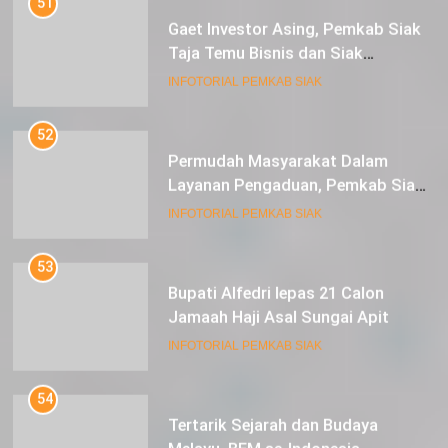
Taja Temu Bisnis dan Siak
Expoversary 2024
INFOTORIAL PEMKAB SIAK
52
Permudah Masyarakat Dalam
Layanan Pengaduan, Pemkab Siak
Luncurkan Aplikasi SIP PUAN
INFOTORIAL PEMKAB SIAK
53
Bupati Alfedri lepas 21 Calon
Jamaah Haji Asal Sungai Apit
INFOTORIAL PEMKAB SIAK
54
Tertarik Sejarah dan Budaya
Melayu, BEM se-Indonesia
Berkunjung ke Kabupaten Siak
INFOTORIAL PEMKAB SIAK