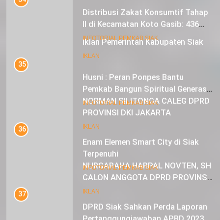
II di Kecamatan Koto Gasib: 436
Mustahik Terima Bantuan
21
INFOTORIAL PEMKAB SIAK
Iklan Pemerintah Kabupaten Siak
35
IKLAN
Husni : Peran Ponpes Bantu
Pemkab Bangun Spiritual Generasi
Muda
22
INFOTORIAL PEMKAB SIAK
NORMAN SILITONGA CALEG DPRD
PROVINSI DKI JAKARTA
36
Enam Elemen Smart City di Siak
IKLAN
Terpenuhi
23
INFOTORIAL PEMKAB SIAK
NURGARAHA HARPAL NOVTEN, SH
CALON ANGGOTA DPRD PROVINSI
37
DKI JAKARTA
DPRD Siak Sahkan Perda Laporan
IKLAN
Pertanggungjawaban APBD 2023
INFOTORIAL PEMKAB SIAK