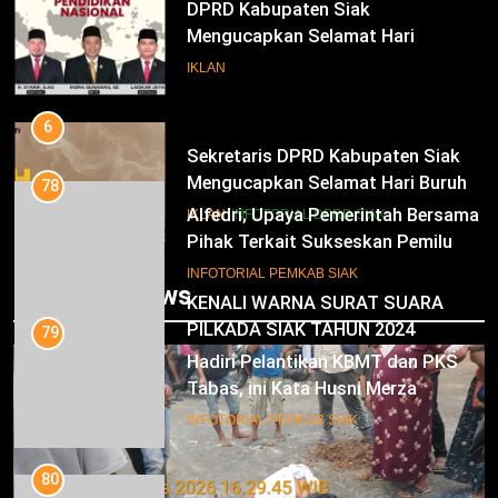
DPRD Kabupaten Siak
Mengucapkan Selamat Hari
Pendidikan Nasional
IKLAN
6
Sekretaris DPRD Kabupaten Siak
Mengucapkan Selamat Hari Buruh
78
Alfedri; Upaya Pemerintah Bersama
IKLAN
INFOTORIAL DPRD SIAK
Pihak Terkait Sukseskan Pemilu
2024
7
INFOTORIAL PEMKAB SIAK
Trending News
KENALI WARNA SURAT SUARA
PILKADA SIAK TAHUN 2024
79
Hadiri Pelantikan KBMT dan PKS
IKLAN
Tabas, ini Kata Husni Merza
8
INFOTORIAL PEMKAB SIAK
Mari Sukseskan Pilkada Serentak
Tahun 2024
80