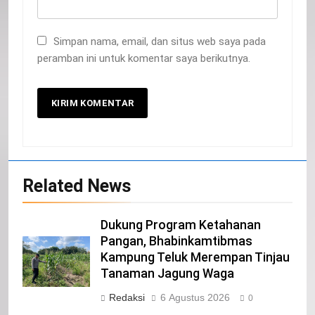
Simpan nama, email, dan situs web saya pada
peramban ini untuk komentar saya berikutnya.
Related News
20
Selamat Hari Kebangkitan Nasional
Dukung Program Ketahanan
IKLAN
Pangan, Bhabinkamtibmas
Kampung Teluk Merempan Tinjau
Tanaman Jagung Waga
21
Redaksi
6 Agustus 2026
0
Iklan Pemerintah Kabupaten Siak