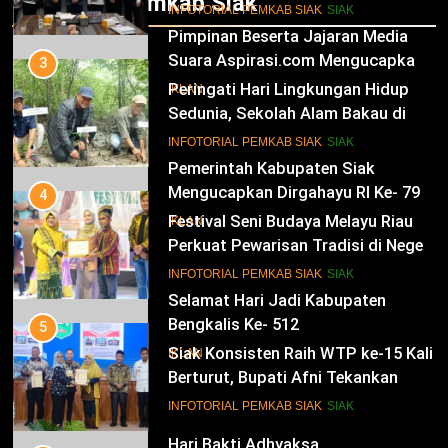
Infotorial Pemkab Siak
Kesultanan Siak
12
INFOTORIAL PEMKAB SIAK
SIAK
Pimpinan Beserta Jajaran Media
Suara Aspirasi.com Mengucapkan
3
Selamat HUT RI Ke-79
Peringati Hari Lingkungan Hidup
IKLAN
Sedunia, Sekolah Alam Bakau di
Siak Cetak Generasi Penjaga
13
INFOTORIAL PEMKAB SIAK
SIAK
Pesisir
Pemerintah Kabupaten Siak
Mengucapkan Dirgahayu RI Ke- 79
4
Festival Seni Budaya Melayu Riau
IKLAN
Perkuat Pewarisan Tradisi di Negeri
Istana
14
INFOTORIAL PEMKAB SIAK
SIAK
Selamat Hari Jadi Kabupaten
Bengkalis Ke- 512
5
Siak Konsisten Raih WTP ke-15 Kali
IKLAN
Berturut, Bupati Afni Tekankan
Penguatan Tata Kelola Keuangan
15
INFOTORIAL PEMKAB SIAK
SIAK
Hari Bakti Adhyaksa