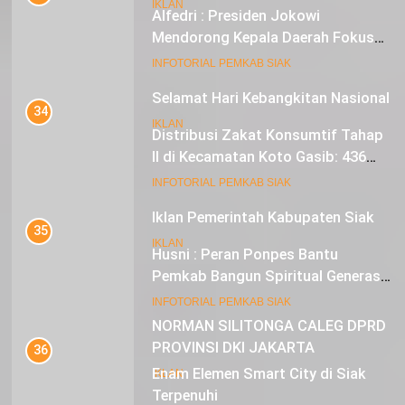
IKLAN
Alfedri : Presiden Jokowi
Mendorong Kepala Daerah Fokus
pada Inflasi dan Pilkada Serentak
20
INFOTORIAL PEMKAB SIAK
Selamat Hari Kebangkitan Nasional
34
IKLAN
Distribusi Zakat Konsumtif Tahap
II di Kecamatan Koto Gasib: 436
Mustahik Terima Bantuan
21
INFOTORIAL PEMKAB SIAK
Iklan Pemerintah Kabupaten Siak
35
IKLAN
Husni : Peran Ponpes Bantu
Pemkab Bangun Spiritual Generasi
Muda
22
INFOTORIAL PEMKAB SIAK
NORMAN SILITONGA CALEG DPRD
PROVINSI DKI JAKARTA
36
Enam Elemen Smart City di Siak
IKLAN
Terpenuhi