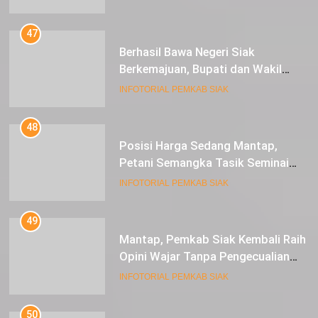
47
Berhasil Bawa Negeri Siak
Berkemajuan, Bupati dan Wakil
Bupati Siak Terima Gelar Adat
INFOTORIAL PEMKAB SIAK
48
Posisi Harga Sedang Mantap,
Petani Semangka Tasik Seminai
Raup Untung
INFOTORIAL PEMKAB SIAK
49
Mantap, Pemkab Siak Kembali Raih
Opini Wajar Tanpa Pengecualian
ke-13 Dari BPK RI.
INFOTORIAL PEMKAB SIAK
50