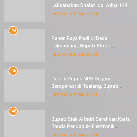
Laksanakan Shalat Idul Adha 1445
Hijriah di Lapangan Tugu Siak
INFOTORIAL PEMKAB SIAK
44
Panen Raya Padi di Desa
Laksamana, Bupati Alfedri
Serahkan 16 Unit Mesin Pompa Air
INFOTORIAL PEMKAB SIAK
dan 1 Cultivator
45
Pabrik Pupuk NPK Segera
Beroperasi di Tualang, Bupati
Alfedri Investasi ini Tingkatkan
INFOTORIAL PEMKAB SIAK
Ekonomi Masyarakat
46
Bupati Siak Alfedri Serahkan Kartu
Tanda Penduduk-Elektronik
Kepada Pelajar SMK 1 Koto Gasib
INFOTORIAL PEMKAB SIAK