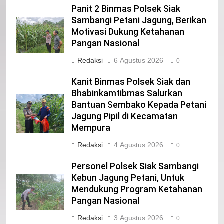
Panit 2 Binmas Polsek Siak
IKLAN
Sambangi Petani Jagung, Berikan
Motivasi Dukung Ketahanan
Pangan Nasional
22
NORMAN SILITONGA CALEG DPRD
Redaksi
6 Agustus 2026
0
PROVINSI DKI JAKARTA
Kanit Binmas Polsek Siak dan
IKLAN
Bhabinkamtibmas Salurkan
Bantuan Sembako Kepada Petani
23
Jagung Pipil di Kecamatan
NURGARAHA HARPAL NOVTEN, SH
Mempura
CALON ANGGOTA DPRD PROVINSI
Redaksi
4 Agustus 2026
DKI JAKARTA
0
IKLAN
Personel Polsek Siak Sambangi
1
Kebun Jagung Petani, Untuk
Pimpinan Beserta Anggota DPRD
Mendukung Program Ketahanan
Kabupaten Siak Mengucapkan
Pangan Nasional
Tahniah Hari Jadi Kabupaten Siak
IKLAN
Redaksi
3 Agustus 2026
0