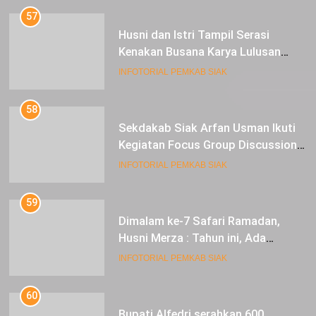
57
Husni dan Istri Tampil Serasi
Kenakan Busana Karya Lulusan
SMK Pariwisata Siak, di Lancang
INFOTORIAL PEMKAB SIAK
Kuning Carnival
58
Sekdakab Siak Arfan Usman Ikuti
Kegiatan Focus Group Discussion
Tentang Kebijakan Penganggaran
INFOTORIAL PEMKAB SIAK
dan Pengangkatan ASN
59
Dimalam ke-7 Safari Ramadan,
Husni Merza : Tahun ini, Ada
Perbaikan Jalan Lintas Siak ke
INFOTORIAL PEMKAB SIAK
Sungai Mandau
60
Bupati Alfedri serahkan 600