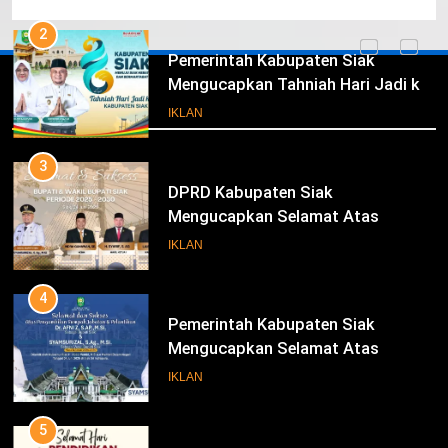
Ke- 26
2
Pemerintah Kabupaten Siak
Mengucapkan Tahniah Hari Jadi ke-
Iklan
26 Kabupaten Siak
IKLAN
3
DPRD Kabupaten Siak
Mengucapkan Selamat Atas
Pengambilan Sumpah Jabatan
IKLAN
Bupati Dan Wakil Bupati Siak
Periode 2025-2030
4
Pemerintah Kabupaten Siak
Mengucapkan Selamat Atas
Pengambilan Sumpah Jabatan
IKLAN
Bupati Dan Wakil Bupati Siak
Periode 2025-2030
5