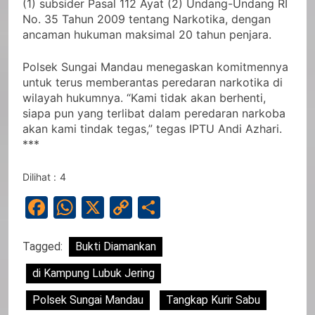
(1) subsider Pasal 112 Ayat (2) Undang-Undang RI
No. 35 Tahun 2009 tentang Narkotika, dengan
ancaman hukuman maksimal 20 tahun penjara.
Polsek Sungai Mandau menegaskan komitmennya
untuk terus memberantas peredaran narkotika di
wilayah hukumnya. “Kami tidak akan berhenti,
siapa pun yang terlibat dalam peredaran narkoba
akan kami tindak tegas,” tegas IPTU Andi Azhari.
***
Dilihat :
4
Facebook
WhatsApp
X
Copy
Share
Link
Tagged:
Bukti Diamankan
di Kampung Lubuk Jering
Polsek Sungai Mandau
Tangkap Kurir Sabu