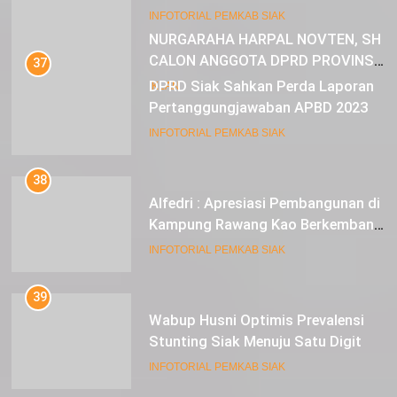
23
INFOTORIAL PEMKAB SIAK
NURGARAHA HARPAL NOVTEN, SH
CALON ANGGOTA DPRD PROVINSI
37
DKI JAKARTA
DPRD Siak Sahkan Perda Laporan
IKLAN
Pertanggungjawaban APBD 2023
INFOTORIAL PEMKAB SIAK
38
Alfedri : Apresiasi Pembangunan di
Kampung Rawang Kao Berkembang
Pesat
INFOTORIAL PEMKAB SIAK
39
Wabup Husni Optimis Prevalensi
Stunting Siak Menuju Satu Digit
INFOTORIAL PEMKAB SIAK