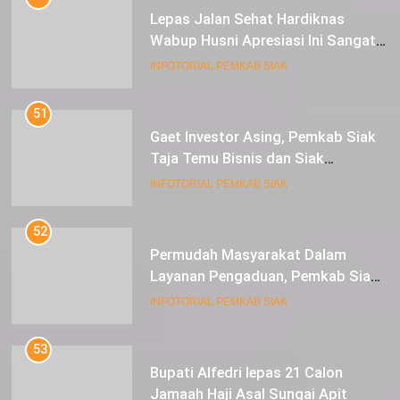
Lepas Jalan Sehat Hardiknas
Wabup Husni Apresiasi Ini Sangat
Luar Biasa
INFOTORIAL PEMKAB SIAK
51
Gaet Investor Asing, Pemkab Siak
Taja Temu Bisnis dan Siak
Expoversary 2024
INFOTORIAL PEMKAB SIAK
52
Permudah Masyarakat Dalam
Layanan Pengaduan, Pemkab Siak
Luncurkan Aplikasi SIP PUAN
INFOTORIAL PEMKAB SIAK
53
Bupati Alfedri lepas 21 Calon
Jamaah Haji Asal Sungai Apit