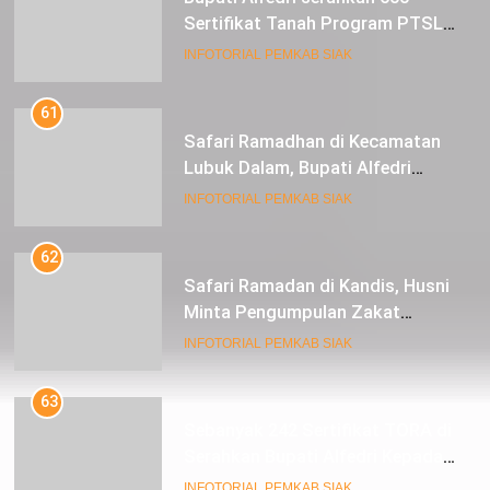
Sertifikat Tanah Program PTSL
kepada Masyarakat Tualang
INFOTORIAL PEMKAB SIAK
61
Safari Ramadhan di Kecamatan
Lubuk Dalam, Bupati Alfedri
Mengingatkan Masyarakat
INFOTORIAL PEMKAB SIAK
Pentingnya Berzakat
62
Safari Ramadan di Kandis, Husni
Minta Pengumpulan Zakat
Meningkat
INFOTORIAL PEMKAB SIAK
63
Sebanyak 242 Sertifikat TORA di
Serahkan Bupati Alfedri Kepada
Masyarakat Kerinci Kiri
INFOTORIAL PEMKAB SIAK