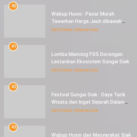
40
Wabup Husni : Pasar Murah
Tawarkan Harga Jauh dibawah
Pasar Tradisional
INFOTORIAL PEMKAB SIAK
41
Lomba Mancing FSS Dorongan
Lestarikan Ekosistem Sungai Siak
INFOTORIAL PEMKAB SIAK
42
Festival Sungai Siak : Daya Tarik
Wisata dan Ingat Sejarah Dalam
Lestarikan Peradaban
INFOTORIAL PEMKAB SIAK
43
Wabup Husni dan Masyarakat Siak