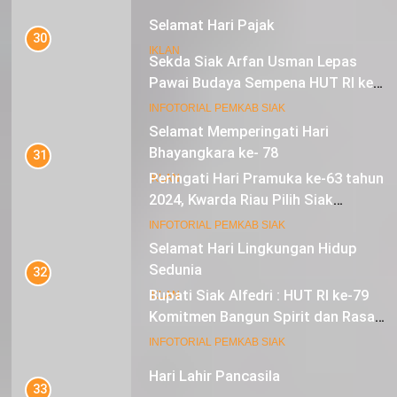
Selamat Hari Pajak
30
IKLAN
Sekda Siak Arfan Usman Lepas
Pawai Budaya Sempena HUT RI ke-
79
17
INFOTORIAL PEMKAB SIAK
Selamat Memperingati Hari
Bhayangkara ke- 78
31
Peringati Hari Pramuka ke-63 tahun
IKLAN
2024, Kwarda Riau Pilih Siak
Sebagai Tuan Rumah
18
INFOTORIAL PEMKAB SIAK
Selamat Hari Lingkungan Hidup
Sedunia
32
Bupati Siak Alfedri : HUT RI ke-79
IKLAN
Komitmen Bangun Spirit dan Rasa
Nasionalisme
19
INFOTORIAL PEMKAB SIAK
Hari Lahir Pancasila
33