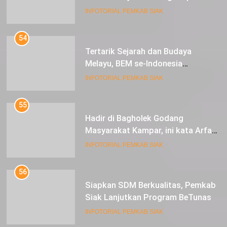
INFOTORIAL PEMKAB SIAK
54
Tertarik Sejarah dan Budaya
Melayu, BEM se-Indonesia
Berkunjung ke Kabupaten Siak
INFOTORIAL PEMKAB SIAK
55
Hadir di Bagholek Godang
Masyarakat Kampar, ini kata Arfan
Usman
INFOTORIAL PEMKAB SIAK
56
Siapkan SDM Berkualitas, Pemkab
Siak Lanjutkan Program BeTunas
INFOTORIAL PEMKAB SIAK