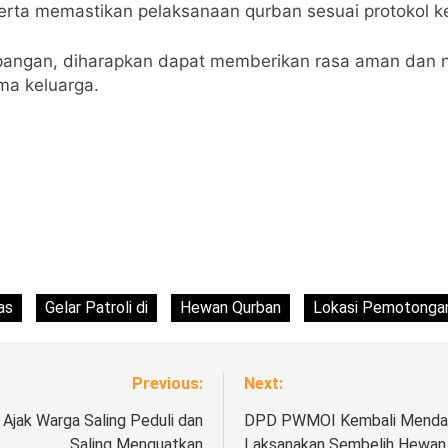
rta memastikan pelaksanaan qurban sesuai protokol ke
lapangan, diharapkan dapat memberikan rasa aman dan
ma keluarga.
as
Gelar Patroli di
Hewan Qurban
Lokasi Pemotonga
Previous:
Next:
 Ajak Warga Saling Peduli dan
DPD PWMOI Kembali Mendapa
Saling Menguatkan
Laksanakan Sembelih Hewan