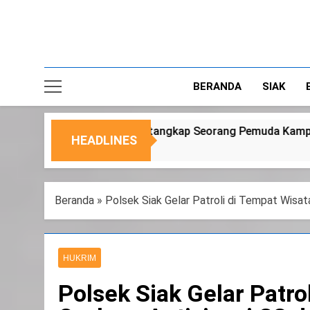
BERANDA
SIAK
ap Seorang Pemuda Kampung Temusai
Dukung 
HEADLINES
6 Agustus 
Beranda
»
Polsek Siak Gelar Patroli di Tempat Wis
HUKRIM
Polsek Siak Gelar Patr