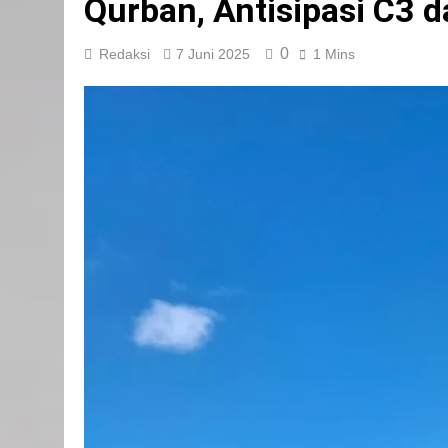
Qurban, Antisipasi C3
0
Redaksi
7 Juni 2025
1 Mins