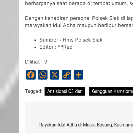
berharganya saat berada di tempat umum, se
Dengan kehadiran personel Polsek Siak di 
merayakan Idul Adha maupun berlibur bersa
Sumber : Hms Polsek Siak
Editor : **Red
Dilihat :
9
Facebook
WhatsApp
X
Copy
Share
Link
Tagged:
Antisipasi C3 dan
Gangguan Kamtibm
Navigasi
pos
Rayakan Idul Adha di Muara Basung, Kasmarni