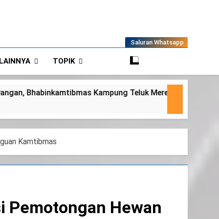
Saluran Whatsapp
LAINNYA
TOPIK
luk Merempan Tinjau Tanaman Jagung Waga
ngguan Kamtibmas
kasi Pemotongan Hewan