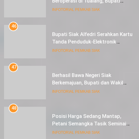
Alfedri Investasi ini Tingkatkan
INFOTORIAL PEMKAB SIAK
Ekonomi Masyarakat
46
Bupati Siak Alfedri Serahkan Kartu
Tanda Penduduk-Elektronik
Kepada Pelajar SMK 1 Koto Gasib
INFOTORIAL PEMKAB SIAK
47
Berhasil Bawa Negeri Siak
Berkemajuan, Bupati dan Wakil
Bupati Siak Terima Gelar Adat
INFOTORIAL PEMKAB SIAK
48
Posisi Harga Sedang Mantap,
Petani Semangka Tasik Seminai
Raup Untung
INFOTORIAL PEMKAB SIAK