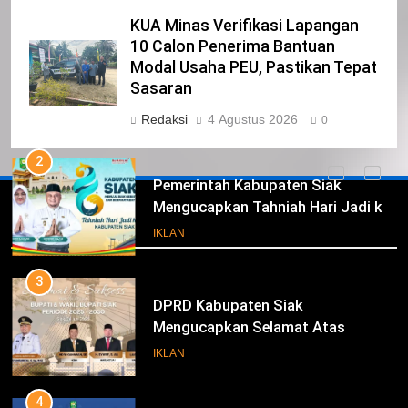
KUA Minas Verifikasi Lapangan
1
10 Calon Penerima Bantuan
Pimpinan Beserta Anggota DPRD
Modal Usaha PEU, Pastikan Tepat
Kabupaten Siak Mengucapkan
Sasaran
Tahniah Hari Jadi Kabupaten Siak
IKLAN
Redaksi
4 Agustus 2026
0
Ke- 26
2
Pemerintah Kabupaten Siak
Mengucapkan Tahniah Hari Jadi ke-
Iklan
26 Kabupaten Siak
IKLAN
3
DPRD Kabupaten Siak
Mengucapkan Selamat Atas
Pengambilan Sumpah Jabatan
IKLAN
Bupati Dan Wakil Bupati Siak
Periode 2025-2030
4