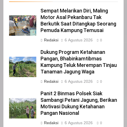
Selamat Hari Kebangkitan Nasional
IKLAN
Sempat Melarikan Diri, Maling
Motor Asal Pekanbaru Tak
Berkutik Saat Ditangkap Seorang
21
Pemuda Kampung Temusai
Iklan Pemerintah Kabupaten Siak
Redaksi
6 Agustus 2026
0
IKLAN
Dukung Program Ketahanan
Pangan, Bhabinkamtibmas
Kampung Teluk Merempan Tinjau
22
Tanaman Jagung Waga
NORMAN SILITONGA CALEG DPRD
PROVINSI DKI JAKARTA
Redaksi
6 Agustus 2026
0
IKLAN
Panit 2 Binmas Polsek Siak
Sambangi Petani Jagung, Berikan
23
Motivasi Dukung Ketahanan
NURGARAHA HARPAL NOVTEN, SH
Pangan Nasional
CALON ANGGOTA DPRD PROVINSI
Redaksi
6 Agustus 2026
DKI JAKARTA
0
IKLAN