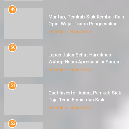
49
Mantap, Pemkab Siak Kembali Raih
Opini Wajar Tanpa Pengecualian
ke-13 Dari BPK RI.
INFOTORIAL PEMKAB SIAK
50
Lepas Jalan Sehat Hardiknas
Wabup Husni Apresiasi Ini Sangat
Luar Biasa
INFOTORIAL PEMKAB SIAK
51
Gaet Investor Asing, Pemkab Siak
Taja Temu Bisnis dan Siak
Expoversary 2024
INFOTORIAL PEMKAB SIAK
52
Permudah Masyarakat Dalam