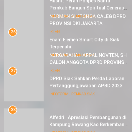
Pemkab Bangun Spiritual Generasi
Muda
22
INFOTORIAL PEMKAB SIAK
NORMAN SILITONGA CALEG DPRD
PROVINSI DKI JAKARTA
36
Enam Elemen Smart City di Siak
IKLAN
Terpenuhi
23
INFOTORIAL PEMKAB SIAK
NURGARAHA HARPAL NOVTEN, SH
CALON ANGGOTA DPRD PROVINSI
37
DKI JAKARTA
DPRD Siak Sahkan Perda Laporan
IKLAN
Pertanggungjawaban APBD 2023
INFOTORIAL PEMKAB SIAK
38
Alfedri : Apresiasi Pembangunan di
Kampung Rawang Kao Berkembang
Pesat
INFOTORIAL PEMKAB SIAK