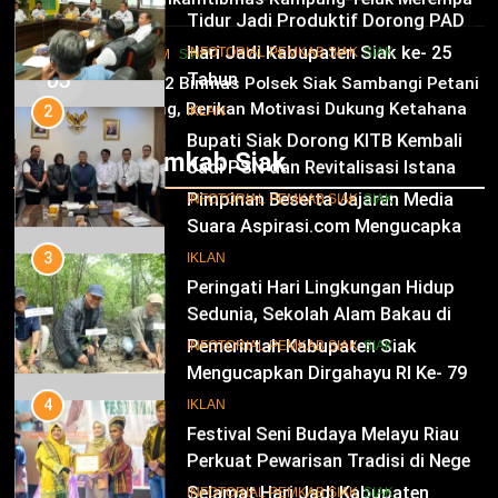
dan Kesejahteraan Warga
11
Tinjau Tanaman Jagung Waga
INFOTORIAL PEMKAB SIAK
SIAK
Hari Jadi Kabupaten Siak ke- 25
HUKRIM
SIAK
03
Tahun
2
Panit 2 Binmas Polsek Siak Sambangi Petani
Jagung, Berikan Motivasi Dukung Ketahanan
Bupati Siak Dorong KITB Kembali
IKLAN
Pangan Nasional
Jadi PSN dan Revitalisasi Istana
Infotorial Pemkab Siak
Kesultanan Siak
12
INFOTORIAL PEMKAB SIAK
SIAK
Pimpinan Beserta Jajaran Media
Suara Aspirasi.com Mengucapkan
3
Selamat HUT RI Ke-79
Peringati Hari Lingkungan Hidup
IKLAN
Sedunia, Sekolah Alam Bakau di
Siak Cetak Generasi Penjaga
13
INFOTORIAL PEMKAB SIAK
SIAK
Pesisir
Pemerintah Kabupaten Siak
Mengucapkan Dirgahayu RI Ke- 79
4
Festival Seni Budaya Melayu Riau
IKLAN
Perkuat Pewarisan Tradisi di Negeri
Istana
14
INFOTORIAL PEMKAB SIAK
SIAK
Selamat Hari Jadi Kabupaten