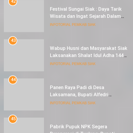
Festival Sungai Siak : Daya Tarik
Wisata dan Ingat Sejarah Dalam
Lestarikan Peradaban
INFOTORIAL PEMKAB SIAK
43
Wabup Husni dan Masyarakat Siak
Laksanakan Shalat Idul Adha 1445
Hijriah di Lapangan Tugu Siak
INFOTORIAL PEMKAB SIAK
44
Panen Raya Padi di Desa
Laksamana, Bupati Alfedri
Serahkan 16 Unit Mesin Pompa Air
INFOTORIAL PEMKAB SIAK
dan 1 Cultivator
45
Pabrik Pupuk NPK Segera
Beroperasi di Tualang, Bupati