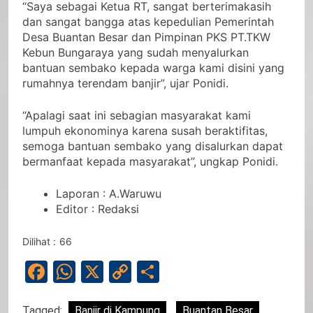
“Saya sebagai Ketua RT, sangat berterimakasih
dan sangat bangga atas kepedulian Pemerintah
Desa Buantan Besar dan Pimpinan PKS PT.TKW
Kebun Bungaraya yang sudah menyalurkan
bantuan sembako kepada warga kami disini yang
rumahnya terendam banjir”, ujar Ponidi.
“Apalagi saat ini sebagian masyarakat kami
lumpuh ekonominya karena susah beraktifitas,
semoga bantuan sembako yang disalurkan dapat
bermanfaat kepada masyarakat”, ungkap Ponidi.
Laporan : A.Waruwu
Editor : Redaksi
Dilihat :
66
Facebook
WhatsApp
X
Copy
Share
Link
Tagged:
Banjir di Kampung
Buantan Besar