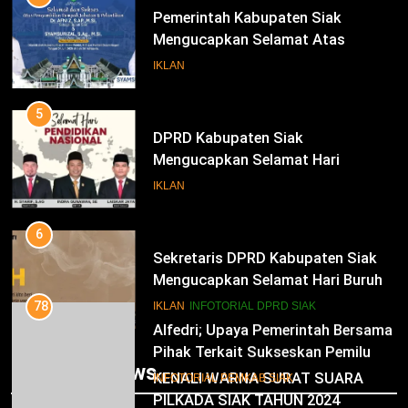
Pemerintah Kabupaten Siak
Mengucapkan Selamat Atas
Pengambilan Sumpah Jabatan
IKLAN
Bupati Dan Wakil Bupati Siak
Periode 2025-2030
5
DPRD Kabupaten Siak
Mengucapkan Selamat Hari
Pendidikan Nasional
IKLAN
6
Sekretaris DPRD Kabupaten Siak
Mengucapkan Selamat Hari Buruh
78
Alfedri; Upaya Pemerintah Bersama
IKLAN
INFOTORIAL DPRD SIAK
Pihak Terkait Sukseskan Pemilu
2024
7
INFOTORIAL PEMKAB SIAK
Trending News
KENALI WARNA SURAT SUARA
PILKADA SIAK TAHUN 2024
79