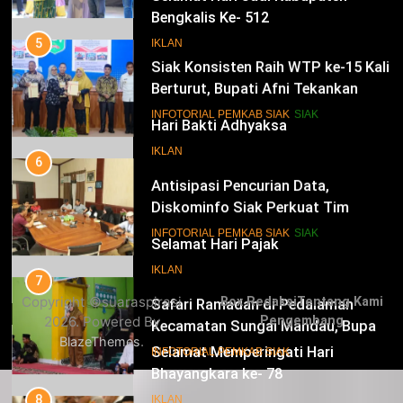
Bengkalis Ke- 512
5
Siak Konsisten Raih WTP ke-15 Kali
IKLAN
Berturut, Bupati Afni Tekankan
Penguatan Tata Kelola Keuangan
15
INFOTORIAL PEMKAB SIAK
SIAK
Hari Bakti Adhyaksa
6
IKLAN
Antisipasi Pencurian Data,
Diskominfo Siak Perkuat Tim
Tanggap Insiden Siber Mendukung
16
INFOTORIAL PEMKAB SIAK
SIAK
SPBE
Selamat Hari Pajak
7
IKLAN
Safari Ramadan di Pedalaman
Copyright ©suaraspirasi
Box Redaksi
Tentang Kami
Kecamatan Sungai Mandau, Bupati
2026. Powered By
Pengembang
Siak Jemput Aspirasi Warga
17
INFOTORIAL PEMKAB SIAK
.
BlazeThemes
Selamat Memperingati Hari
Bhayangkara ke- 78
8
Dukung Polda Riau Pengamanan
IKLAN