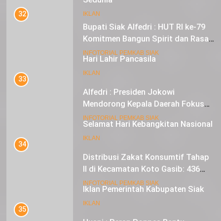
32
Bupati Siak Alfedri : HUT RI ke-79
IKLAN
Komitmen Bangun Spirit dan Rasa
Nasionalisme
19
INFOTORIAL PEMKAB SIAK
Hari Lahir Pancasila
33
IKLAN
Alfedri : Presiden Jokowi
Mendorong Kepala Daerah Fokus
pada Inflasi dan Pilkada Serentak
20
INFOTORIAL PEMKAB SIAK
Selamat Hari Kebangkitan Nasional
34
IKLAN
Distribusi Zakat Konsumtif Tahap
II di Kecamatan Koto Gasib: 436
Mustahik Terima Bantuan
21
INFOTORIAL PEMKAB SIAK
Iklan Pemerintah Kabupaten Siak
35
IKLAN
Husni : Peran Ponpes Bantu