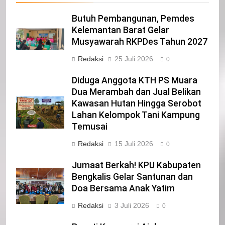
Butuh Pembangunan, Pemdes
21
Kelemantan Barat Gelar
Musyawarah RKPDes Tahun 2027
Iklan Pemerintah Kabupaten Siak
Redaksi
25 Juli 2026
IKLAN
0
Diduga Anggota KTH PS Muara
Dua Merambah dan Jual Belikan
22
Kawasan Hutan Hingga Serobot
NORMAN SILITONGA CALEG DPRD
Lahan Kelompok Tani Kampung
PROVINSI DKI JAKARTA
Temusai
IKLAN
Redaksi
15 Juli 2026
0
23
Jumaat Berkah! KPU Kabupaten
NURGARAHA HARPAL NOVTEN, SH
Bengkalis Gelar Santunan dan
CALON ANGGOTA DPRD PROVINSI
Doa Bersama Anak Yatim
DKI JAKARTA
IKLAN
Redaksi
3 Juli 2026
0
1