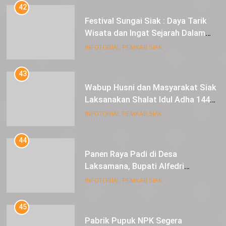
Lestarikan Peradaban
INFOTORIAL PEMKAB SIAK
43
Wabup Husni dan Masyarakat Siak
Laksanakan Shalat Idul Adha 1445
Hijriah di Lapangan Tugu Siak
INFOTORIAL PEMKAB SIAK
44
Panen Raya Padi di Desa
Laksamana, Bupati Alfedri
Serahkan 16 Unit Mesin Pompa Air
INFOTORIAL PEMKAB SIAK
dan 1 Cultivator
45
Pabrik Pupuk NPK Segera
Beroperasi di Tualang, Bupati
Alfedri Investasi ini Tingkatkan
INFOTORIAL PEMKAB SIAK
Ekonomi Masyarakat