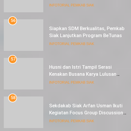
Siapkan SDM Berkualitas, Pemkab
Siak Lanjutkan Program BeTunas
INFOTORIAL PEMKAB SIAK
57
Husni dan Istri Tampil Serasi
Kenakan Busana Karya Lulusan
SMK Pariwisata Siak, di Lancang
INFOTORIAL PEMKAB SIAK
Kuning Carnival
58
Sekdakab Siak Arfan Usman Ikuti
Kegiatan Focus Group Discussion
Tentang Kebijakan Penganggaran
INFOTORIAL PEMKAB SIAK
dan Pengangkatan ASN
59
Dimalam ke-7 Safari Ramadan,
Husni Merza : Tahun ini, Ada