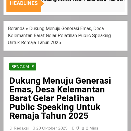
Nasional
Tepat
HEADLINES
Sasaran
Beranda
»
Dukung Menuju Generasi Emas, Desa
Kelemantan Barat Gelar Pelatihan Public Speaking
Untuk Remaja Tahun 2025
BENGKALIS
Dukung Menuju Generasi
Emas, Desa Kelemantan
Barat Gelar Pelatihan
Public Speaking Untuk
Remaja Tahun 2025
0
Redaksi
20 Oktober 2025
2 Mins