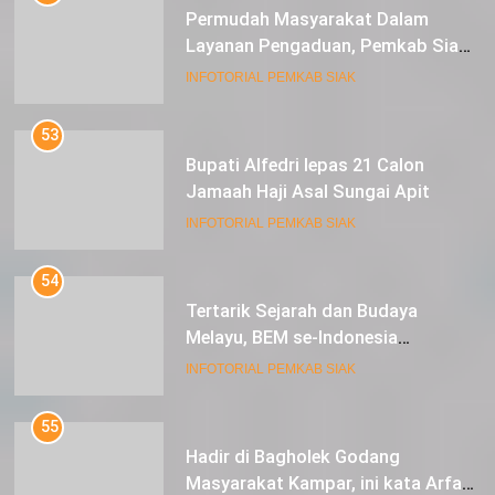
53
Bupati Alfedri lepas 21 Calon
Jamaah Haji Asal Sungai Apit
INFOTORIAL PEMKAB SIAK
54
Tertarik Sejarah dan Budaya
Melayu, BEM se-Indonesia
Berkunjung ke Kabupaten Siak
INFOTORIAL PEMKAB SIAK
55
Hadir di Bagholek Godang
Masyarakat Kampar, ini kata Arfan
Usman
INFOTORIAL PEMKAB SIAK
56