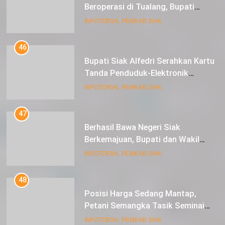
46
Bupati Siak Alfedri Serahkan Kartu
Tanda Penduduk-Elektronik
Kepada Pelajar SMK 1 Koto Gasib
INFOTORIAL PEMKAB SIAK
47
Berhasil Bawa Negeri Siak
Berkemajuan, Bupati dan Wakil
Bupati Siak Terima Gelar Adat
INFOTORIAL PEMKAB SIAK
48
Posisi Harga Sedang Mantap,
Petani Semangka Tasik Seminai
Raup Untung
INFOTORIAL PEMKAB SIAK
49
Mantap, Pemkab Siak Kembali Raih