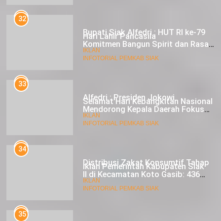
Komitmen Bangun Spirit dan Rasa
Nasionalisme
19
INFOTORIAL PEMKAB SIAK
Hari Lahir Pancasila
33
IKLAN
Alfedri : Presiden Jokowi
Mendorong Kepala Daerah Fokus
pada Inflasi dan Pilkada Serentak
20
INFOTORIAL PEMKAB SIAK
Selamat Hari Kebangkitan Nasional
34
IKLAN
Distribusi Zakat Konsumtif Tahap
II di Kecamatan Koto Gasib: 436
Mustahik Terima Bantuan
21
INFOTORIAL PEMKAB SIAK
Iklan Pemerintah Kabupaten Siak
35
IKLAN
Husni : Peran Ponpes Bantu
Pemkab Bangun Spiritual Generasi
Muda
22
INFOTORIAL PEMKAB SIAK