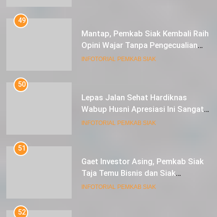
Opini Wajar Tanpa Pengecualian
ke-13 Dari BPK RI.
INFOTORIAL PEMKAB SIAK
50
Lepas Jalan Sehat Hardiknas
Wabup Husni Apresiasi Ini Sangat
Luar Biasa
INFOTORIAL PEMKAB SIAK
51
Gaet Investor Asing, Pemkab Siak
Taja Temu Bisnis dan Siak
Expoversary 2024
INFOTORIAL PEMKAB SIAK
52
Permudah Masyarakat Dalam
Layanan Pengaduan, Pemkab Siak
Luncurkan Aplikasi SIP PUAN
INFOTORIAL PEMKAB SIAK