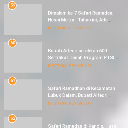
Perbaikan Jalan Lintas Siak ke
INFOTORIAL PEMKAB SIAK
Sungai Mandau
60
Bupati Alfedri serahkan 600
Sertifikat Tanah Program PTSL
kepada Masyarakat Tualang
INFOTORIAL PEMKAB SIAK
61
Safari Ramadhan di Kecamatan
Lubuk Dalam, Bupati Alfedri
Mengingatkan Masyarakat
INFOTORIAL PEMKAB SIAK
Pentingnya Berzakat
62
Safari Ramadan di Kandis, Husni
Minta Pengumpulan Zakat
Meningkat
INFOTORIAL PEMKAB SIAK