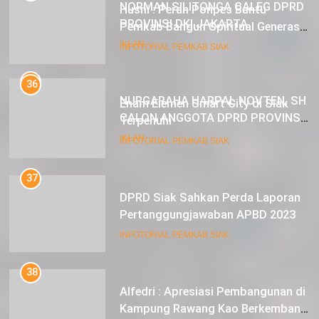
NORMAN SILITONGA CALEG DPRD
PROVINSI DKI JAKARTA
36
Enam Elemen Smart City di Siak
IKLAN
Terpenuhi
23
INFOTORIAL PEMKAB SIAK
NURGARAHA HARPAL NOVTEN, SH
CALON ANGGOTA DPRD PROVINSI
37
DKI JAKARTA
DPRD Siak Sahkan Perda Laporan
IKLAN
Pertanggungjawaban APBD 2023
INFOTORIAL PEMKAB SIAK
38
Alfedri : Apresiasi Pembangunan di
Kampung Rawang Kao Berkembang
Pesat
INFOTORIAL PEMKAB SIAK
39