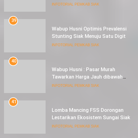
Wabup Husni Optimis Prevalensi
Stunting Siak Menuju Satu Digit
INFOTORIAL PEMKAB SIAK
40
Wabup Husni : Pasar Murah
Tawarkan Harga Jauh dibawah
Pasar Tradisional
INFOTORIAL PEMKAB SIAK
41
Lomba Mancing FSS Dorongan
Lestarikan Ekosistem Sungai Siak
INFOTORIAL PEMKAB SIAK
42
Festival Sungai Siak : Daya Tarik
Wisata dan Ingat Sejarah Dalam