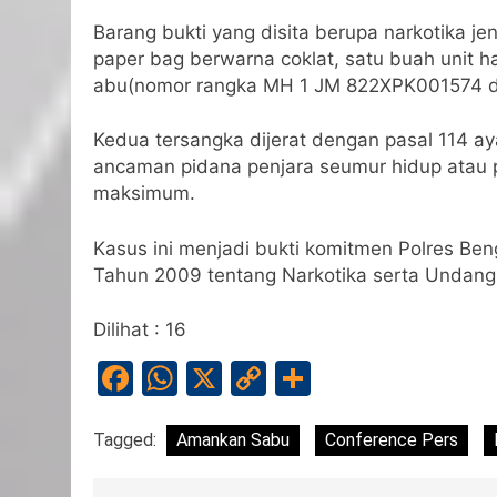
Barang bukti yang disita berupa narkotika j
paper bag berwarna coklat, satu buah unit 
abu(nomor rangka MH 1 JM 822XPK001574 dan
Kedua tersangka dijerat dengan pasal 114 aya
ancaman pidana penjara seumur hidup atau pi
maksimum.
Kasus ini menjadi bukti komitmen Polres B
Tahun 2009 tentang Narkotika serta Undang
Dilihat :
16
Facebook
WhatsApp
X
Copy
Share
Link
Tagged:
Amankan Sabu
Conference Pers