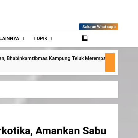
Saluran Whatsapp
LAINNYA
TOPIK
rempan Tinjau Tanaman Jagung Waga
Panit
6 Agust
rkotika, Amankan Sabu