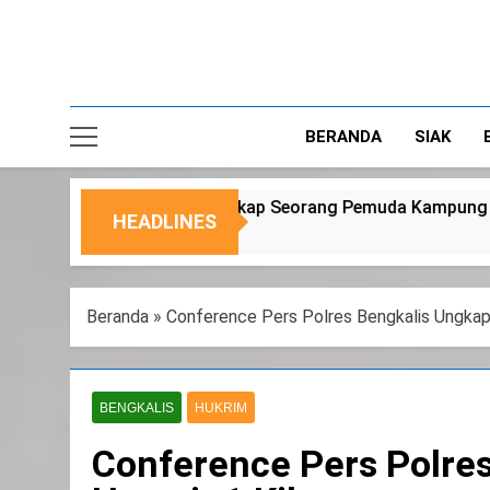
BERANDA
SIAK
rang Pemuda Kampung Temusai
Dukung Progra
HEADLINES
6 Agustus 2026
Beranda
»
Conference Pers Polres Bengkalis Ungkap
BENGKALIS
HUKRIM
Conference Pers Polre