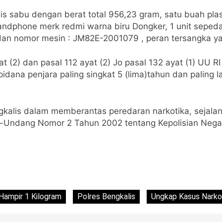
enis sabu dengan berat total 956,23 gram, satu buah pl
handphone merk redmi warna biru Dongker, 1 unit seped
 nomor mesin : JM82E-2001079 , peran tersangka yait
t (2) dan pasal 112 ayat (2) Jo pasal 132 ayat (1) UU 
dana penjara paling singkat 5 (lima)tahun dan paling 
engkalis dalam memberantas peredaran narkotika, sej
-Undang Nomor 2 Tahun 2002 tentang Kepolisian Negar
Hampir 1 Kilogram
Polres Bengkalis
Ungkap Kasus Narko