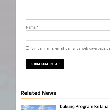
Nama
*
20
Selamat Hari Kebangkitan
Nasional
Simpan nama, email, dan situs web saya pada pe
IKLAN
21
Iklan Pemerintah Kabupaten
Siak
IKLAN
22
Related News
NORMAN SILITONGA CALEG
DPRD PROVINSI DKI JAKARTA
Dukung Program Ketahan
IKLAN