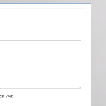
tus Web
78