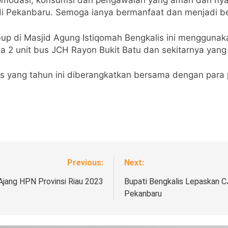
 akomodasi, konsumsi dan pengawalan yang aman dan n
 di Pekanbaru. Semoga ianya bermanfaat dan menjadi b
bup di Masjid Agung Istiqomah Bengkalis ini mengguna
 2 unit bus JCH Rayon Bukit Batu dan sekitarnya yang 
s yang tahun ini diberangkatkan bersama dengan par
Previous:
Next:
 Ajang HPN Provinsi Riau 2023
Bupati Bengkalis Lepaskan C
Pekanbaru