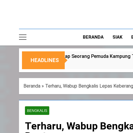
BERANDA
SIAK
p Seorang Pemuda Kampung Temusai
Dukung P
HEADLINES
6 Agustus 2
Beranda
»
Terharu, Wabup Bengkalis Lepas Keberan
BENGKALIS
Terharu, Wabup Bengka