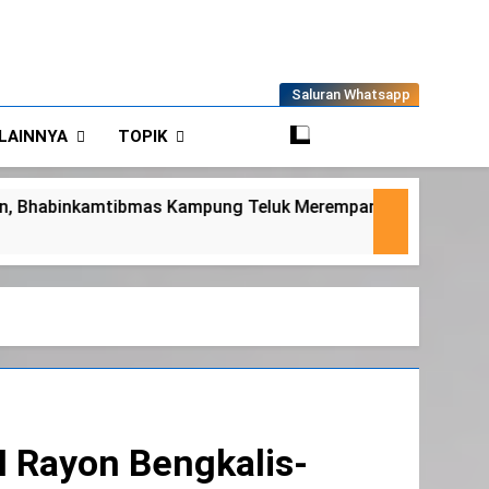
Saluran Whatsapp
LAINNYA
TOPIK
uk Merempan Tinjau Tanaman Jagung Waga
 Rayon Bengkalis-