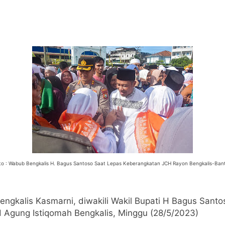
to : Wabub Bengkalis H. Bagus Santoso Saat Lepas Keberangkatan JCH Rayon Bengkalis-Ban
engkalis Kasmarni, diwakili Wakil Bupati H Bagus San
d Agung Istiqomah Bengkalis, Minggu (28/5/2023)