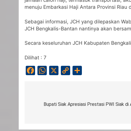
jamaah calon haji, termasuk transportasi,
menuju Embarkasi Haji Antara Provinsi Riau
Sebagai informasi, JCH yang dilepaskan Wa
JCH Bengkalis-Bantan nantinya akan bersama
Secara keseluruhan JCH Kabupaten Bengkali
Dilihat :
7
Facebook
WhatsApp
X
Copy
Share
Link
Navigasi
pos
Bupati Siak Apresiasi Prestasi PWI Siak di