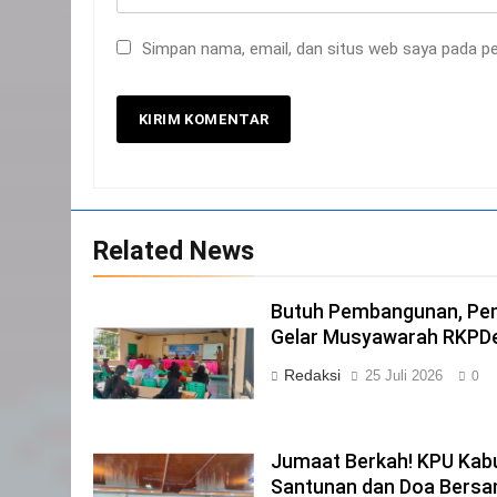
Selamat Hari Kebangkitan
Nasional
Simpan nama, email, dan situs web saya pada pe
IKLAN
21
Iklan Pemerintah Kabupaten
Siak
IKLAN
22
Related News
NORMAN SILITONGA CALEG
DPRD PROVINSI DKI JAKARTA
Butuh Pembangunan, Pe
IKLAN
Gelar Musyawarah RKPD
23
Redaksi
25 Juli 2026
0
NURGARAHA HARPAL NOVTEN,
SH CALON ANGGOTA DPRD
PROVINSI DKI JAKARTA
IKLAN
Jumaat Berkah! KPU Kabu
1
Santunan dan Doa Bersa