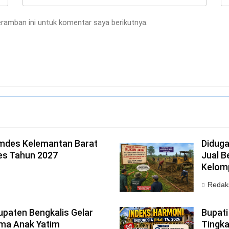
ramban ini untuk komentar saya berikutnya.
mdes Kelemantan Barat
Didug
es Tahun 2027
Jual B
Kelom
Redak
paten Bengkalis Gelar
Bupati
ma Anak Yatim
Tingka