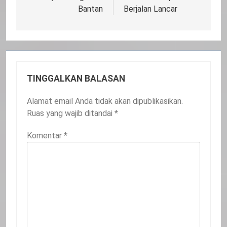
Bantan
Berjalan Lancar
TINGGALKAN BALASAN
Alamat email Anda tidak akan dipublikasikan.
Ruas yang wajib ditandai
*
20
Komentar
*
Selamat Hari Kebangkitan Nasional
IKLAN
21
Iklan Pemerintah Kabupaten Siak