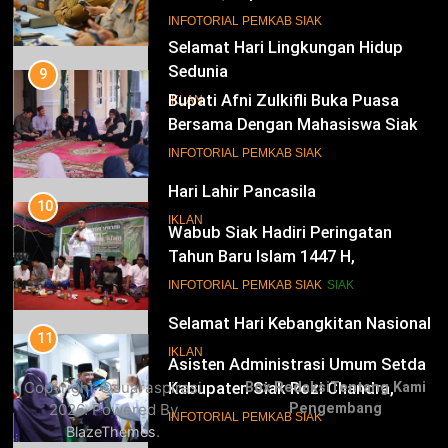
di Pekanbaru, Serap Aspirasi dan
19
INFOTORIAL PEMKAB SIAK
Bahas Persoalan Beasiswa
Hari Lahir Pancasila
10
IKLAN
Wabub Siak Hadiri Peringatan
Tahun Baru Islam 1447 H,
Sampaikan Program Untuk
20
INFOTORIAL PEMKAB SIAK
SIAK
Kesejahteraan Masyarakat
Selamat Hari Kebangkitan Nasional
11
IKLAN
Asisten Administrasi Umum Setda
Kabupaten Siak Rozi Chandra,
Sambut Kepulangan 333 Jemaah
21
INFOTORIAL PEMKAB SIAK
Haji Kabupaten Siak
Iklan Pemerintah Kabupaten Siak
12
IKLAN
Fauzi Asni: Siak Run Ivent Olahraga
Copyright ©suaraspirasi
Box Redaksi
Tentang Kami
Sarana Promosi Wisata dan
2026. Powered By
Pengembang
Dongkrak Ekonomi Masyarakat
22
INFOTORIAL PEMKAB SIAK
.
BlazeThemes
NORMAN SILITONGA CALEG DPRD