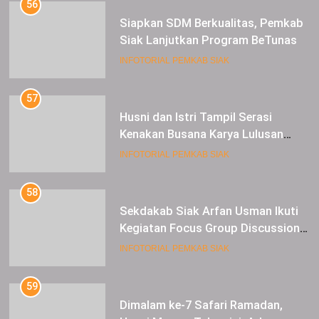
57
Husni dan Istri Tampil Serasi
Kenakan Busana Karya Lulusan
SMK Pariwisata Siak, di Lancang
INFOTORIAL PEMKAB SIAK
Kuning Carnival
58
Sekdakab Siak Arfan Usman Ikuti
Kegiatan Focus Group Discussion
Tentang Kebijakan Penganggaran
INFOTORIAL PEMKAB SIAK
dan Pengangkatan ASN
59
Dimalam ke-7 Safari Ramadan,
Husni Merza : Tahun ini, Ada
Perbaikan Jalan Lintas Siak ke
INFOTORIAL PEMKAB SIAK
Sungai Mandau
60
Bupati Alfedri serahkan 600