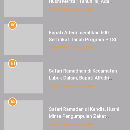
Sertifikat Tanah Program PTSL
kepada Masyarakat Tualang
INFOTORIAL PEMKAB SIAK
61
Safari Ramadhan di Kecamatan
Lubuk Dalam, Bupati Alfedri
Mengingatkan Masyarakat
INFOTORIAL PEMKAB SIAK
Pentingnya Berzakat
62
Safari Ramadan di Kandis, Husni
Minta Pengumpulan Zakat
Meningkat
INFOTORIAL PEMKAB SIAK
63
Sebanyak 242 Sertifikat TORA di
Serahkan Bupati Alfedri Kepada
Masyarakat Kerinci Kiri
INFOTORIAL PEMKAB SIAK