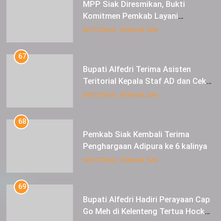
Bupati Alfedri Terima Asisten
Teritorial Kepala Staf AD dan Cek
Kesiapan Acara TMMD
INFOTORIAL PEMKAB SIAK
68
Pemkab Siak Kembali Terima
Penghargaan Adipura ke 6 kalinya
INFOTORIAL PEMKAB SIAK
69
Bupati Alfedri Hadiri Perayaan Cap
Go Meh di Kelenteng Tertua Hock
Siu Kiong Kota Siak Sri Indrapura
INFOTORIAL PEMKAB SIAK
70
Perbaikan Jalan Utama Siak-
Sungai Mandau Jadi Prioritas