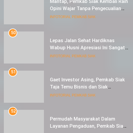
Lepas Jalan Sehat Hardiknas
Wabup Husni Apresiasi Ini Sangat
Luar Biasa
INFOTORIAL PEMKAB SIAK
51
Gaet Investor Asing, Pemkab Siak
Taja Temu Bisnis dan Siak
Expoversary 2024
INFOTORIAL PEMKAB SIAK
52
Permudah Masyarakat Dalam
Layanan Pengaduan, Pemkab Siak
Luncurkan Aplikasi SIP PUAN
INFOTORIAL PEMKAB SIAK
53
Bupati Alfedri lepas 21 Calon
Jamaah Haji Asal Sungai Apit