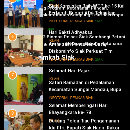
HUKRIM
SIAK
IKLAN
Antisipasi Pencurian Data,
02
Dukung Program Ketahanan Pangan,
Diskominfo Siak Perkuat Tim
Bhabinkamtibmas Kampung Teluk Merempan
Tanggap Insiden Siber Mendukung
16
Tinjau Tanaman Jagung Waga
INFOTORIAL PEMKAB SIAK
SIAK
SPBE
HUKRIM
SIAK
Selamat Hari Pajak
03
7
Panit 2 Binmas Polsek Siak Sambangi Petani
IKLAN
Jagung, Berikan Motivasi Dukung Ketahanan
Safari Ramadan di Pedalaman
Pangan Nasional
Kecamatan Sungai Mandau, Bupati
Infotorial Pemkab Siak
Siak Jemput Aspirasi Warga
17
INFOTORIAL PEMKAB SIAK
Selamat Memperingati Hari
Bhayangkara ke- 78
8
Dukung Polda Riau Pengamanan
IKLAN
Idulfitri, Bupati Siak Hadiri Rakor
Operasi Lancang Kuning 2026
18
INFOTORIAL PEMKAB SIAK
Selamat Hari Lingkungan Hidup
Sedunia
9
Bupati Afni Zulkifli Buka Puasa
IKLAN
Bersama Dengan Mahasiswa Siak