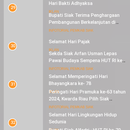
Selamat Hari Pajak
30
IKLAN
Sekda Siak Arfan Usman Lepas
Pawai Budaya Sempena HUT RI ke-
79
17
INFOTORIAL PEMKAB SIAK
Selamat Memperingati Hari
Bhayangkara ke- 78
31
Peringati Hari Pramuka ke-63 tahun
IKLAN
2024, Kwarda Riau Pilih Siak
Sebagai Tuan Rumah
18
INFOTORIAL PEMKAB SIAK
Selamat Hari Lingkungan Hidup
Sedunia
32
Bupati Siak Alfedri : HUT RI ke-79
IKLAN
Komitmen Bangun Spirit dan Rasa
Nasionalisme
19
INFOTORIAL PEMKAB SIAK
Hari Lahir Pancasila
33
IKLAN