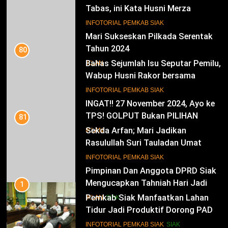
Wabup Husni Rakor bersama
Gubernur Riau
9
INFOTORIAL PEMKAB SIAK
INGAT!! 27 November 2024, Ayo ke
TPS! GOLPUT Bukan PILIHAN
81
Sekda Arfan; Mari Jadikan
IKLAN
Rasulullah Suri Tauladan Umat
10
INFOTORIAL PEMKAB SIAK
Pimpinan Dan Anggota DPRD Siak
Mengucapkan Tahniah Hari Jadi
1
Kabupaten Siak Ke-25 Tahun
Pemkab Siak Manfaatkan Lahan
IKLAN
SIAK
Tidur Jadi Produktif Dorong PAD
dan Kesejahteraan Warga
11
INFOTORIAL PEMKAB SIAK
SIAK
Hari Jadi Kabupaten Siak ke- 25
Tahun
2
Bupati Siak Dorong KITB Kembali
IKLAN
Jadi PSN dan Revitalisasi Istana
Kesultanan Siak
12
INFOTORIAL PEMKAB SIAK
SIAK