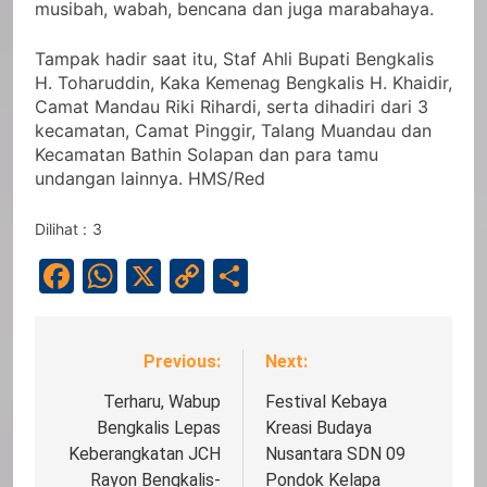
musibah, wabah, bencana dan juga marabahaya.
Tampak hadir saat itu, Staf Ahli Bupati Bengkalis
H. Toharuddin, Kaka Kemenag Bengkalis H. Khaidir,
Camat Mandau Riki Rihardi, serta dihadiri dari 3
kecamatan, Camat Pinggir, Talang Muandau dan
Kecamatan Bathin Solapan dan para tamu
undangan lainnya. HMS/Red
Dilihat :
3
Facebook
WhatsApp
X
Copy
Share
Link
Previous:
Next:
Navigasi
pos
Terharu, Wabup
Festival Kebaya
Bengkalis Lepas
Kreasi Budaya
Keberangkatan JCH
Nusantara SDN 09
Rayon Bengkalis-
Pondok Kelapa