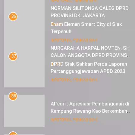
23
INFOTORIAL PEMKAB SIAK
NURGARAHA HARPAL NOVTEN, SH
CALON ANGGOTA DPRD PROVINSI
37
DKI JAKARTA
DPRD Siak Sahkan Perda Laporan
IKLAN
Pertanggungjawaban APBD 2023
INFOTORIAL PEMKAB SIAK
38
Alfedri : Apresiasi Pembangunan di
Kampung Rawang Kao Berkembang
Pesat
INFOTORIAL PEMKAB SIAK
39
Wabup Husni Optimis Prevalensi
Stunting Siak Menuju Satu Digit
INFOTORIAL PEMKAB SIAK