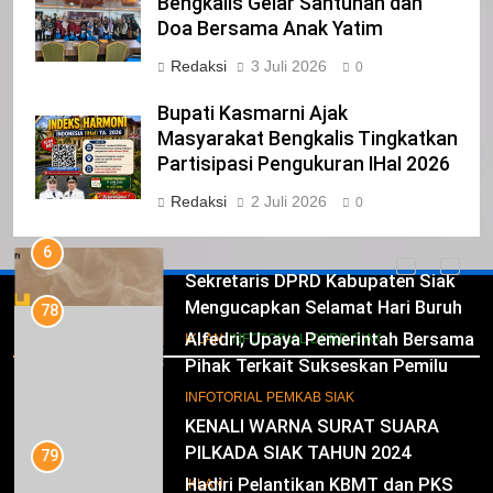
Bengkalis Gelar Santunan dan
Mengucapkan Selamat Hari
Doa Bersama Anak Yatim
Pendidikan Nasional
IKLAN
Redaksi
3 Juli 2026
0
6
Bupati Kasmarni Ajak
Sekretaris DPRD Kabupaten Siak
Masyarakat Bengkalis Tingkatkan
Mengucapkan Selamat Hari Buruh
Partisipasi Pengukuran IHaI 2026
78
Alfedri; Upaya Pemerintah Bersama
IKLAN
INFOTORIAL DPRD SIAK
Redaksi
2 Juli 2026
0
Pihak Terkait Sukseskan Pemilu
2024
7
INFOTORIAL PEMKAB SIAK
KENALI WARNA SURAT SUARA
PILKADA SIAK TAHUN 2024
79
Iklan
Hadiri Pelantikan KBMT dan PKS
IKLAN
Tabas, ini Kata Husni Merza
8
INFOTORIAL PEMKAB SIAK
Mari Sukseskan Pilkada Serentak
Tahun 2024
80
Bahas Sejumlah Isu Seputar Pemilu,
IKLAN