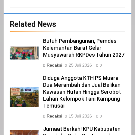
2
Pemerintah Kabupaten Siak
Mengucapkan Tahniah Hari Jadi ke-
Related News
26 Kabupaten Siak
IKLAN
Butuh Pembangunan, Pemdes
3
Kelemantan Barat Gelar
DPRD Kabupaten Siak
Musyawarah RKPDes Tahun 2027
Mengucapkan Selamat Atas
Redaksi
25 Juli 2026
0
Pengambilan Sumpah Jabatan
IKLAN
Bupati Dan Wakil Bupati Siak
Diduga Anggota KTH PS Muara
Periode 2025-2030
Dua Merambah dan Jual Belikan
4
Kawasan Hutan Hingga Serobot
Pemerintah Kabupaten Siak
Lahan Kelompok Tani Kampung
Mengucapkan Selamat Atas
Temusai
Pengambilan Sumpah Jabatan
IKLAN
Bupati Dan Wakil Bupati Siak
Redaksi
15 Juli 2026
0
Periode 2025-2030
5
Jumaat Berkah! KPU Kabupaten
DPRD Kabupaten Siak