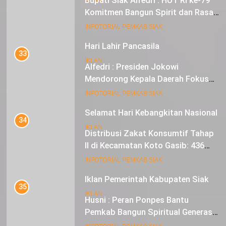
Alfedri : Presiden Jokowi
Mendorong Kepala Daerah Fokus
pada Inflasi dan Pilkada Serentak
20
INFOTORIAL PEMKAB SIAK
Selamat Hari Kebangkitan Nasional
34
IKLAN
Distribusi Zakat Konsumtif Tahap
II di Kecamatan Koto Gasib: 436
Mustahik Terima Bantuan
21
INFOTORIAL PEMKAB SIAK
Iklan Pemerintah Kabupaten Siak
35
IKLAN
Husni : Peran Ponpes Bantu
Pemkab Bangun Spiritual Generasi
Muda
22
INFOTORIAL PEMKAB SIAK
NORMAN SILITONGA CALEG DPRD
PROVINSI DKI JAKARTA
36
Enam Elemen Smart City di Siak
IKLAN
Terpenuhi