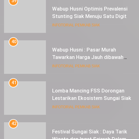
40
Wabup Husni : Pasar Murah
Tawarkan Harga Jauh dibawah
Pasar Tradisional
INFOTORIAL PEMKAB SIAK
41
Lomba Mancing FSS Dorongan
Lestarikan Ekosistem Sungai Siak
INFOTORIAL PEMKAB SIAK
42
Festival Sungai Siak : Daya Tarik
Wisata dan Ingat Sejarah Dalam
Lestarikan Peradaban
INFOTORIAL PEMKAB SIAK
43
Wabup Husni dan Masyarakat Siak