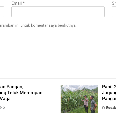
Email
*
Si
eramban ini untuk komentar saya berikutnya.
an Pangan,
Panit 
ng Teluk Merempan
Jagung
 Waga
Panga
Redak
0
A