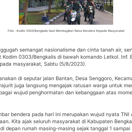
Foto : Kodim 0303/Bengkalis Saat Membagikan Ratus Bendera Kepada Masyarakat
ggugah semangat nasionalisme dan cinta tanah air, s
it Kodim 0303/Bengkalis di bawah komando Letkol. Inf.
epada masyarakat, Sabtu (5/8/2023).
anakan di seputar jalan Bantan, Desa Senggoro, Kecama
rajurit juga langsung mengajak ratusan warga untuk m
bagai wujud penghormatan dan kebanggaan atas mome
ar bendera pada hari ini merupakan wujud nyata TNI A
 Kita ajak seluruh masyarakat di Kabupaten Bengkali
 depan rumah masing-masing sejak tanggal 1 sampai 3