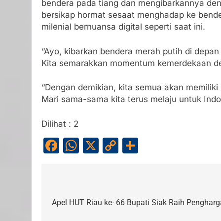
bendera pada tiang dan mengibarkannya den
bersikap hormat sesaat menghadap ke bende
milenial bernuansa digital seperti saat ini.
“Ayo, kibarkan bendera merah putih di depa
Kita semarakkan momentum kemerdekaan denga
“Dengan demikian, kita semua akan memiliki 
Mari sama-sama kita terus melaju untuk Indo
Dilihat :
2
Facebook
WhatsApp
X
Copy
Share
Link
Navigasi
pos
Apel HUT Riau ke- 66 Bupati Siak Raih Penghar