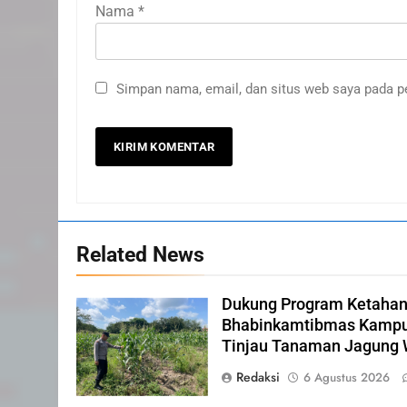
Nama
*
20
Selamat Hari Kebangkitan
Nasional
Simpan nama, email, dan situs web saya pada p
IKLAN
21
Iklan Pemerintah Kabupaten
Siak
IKLAN
22
Related News
NORMAN SILITONGA CALEG
DPRD PROVINSI DKI JAKARTA
Dukung Program Ketahan
IKLAN
Bhabinkamtibmas Kampu
23
Tinjau Tanaman Jagung
NURGARAHA HARPAL
Redaksi
6 Agustus 2026
NOVTEN, SH CALON ANGGOT
DPRD PROVINSI DKI JAKARTA