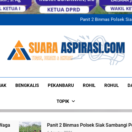
Kanit Binmas Polsek 
Sembako Kepada 
Dukung Program Ketahana
Panit 2 Binmas Polsek Sia
KUA Minas Verifikasi Lapan
Kanit Binmas Polsek 
Sembako Kepada 
Dukung Program Ketahana
Panit 2 Binmas Polsek Sia
KUA Minas Verifikasi Lapan
Kanit Binmas Polsek 
Sembako Kepada 
Suaraaspirasi
Tegas, Berani, Dan Akurat
IAK
BENGKALIS
PEKANBARU
ROHIL
ROHUL
D
TOPIK
 Binmas Polsek Siak Sambangi Petani Jagung, Berikan Motiva