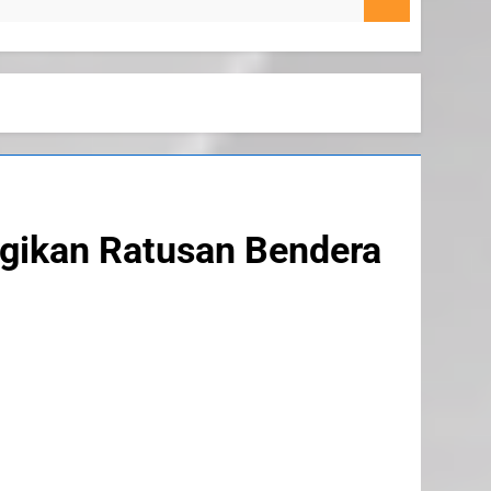
4 Agustus
gikan Ratusan Bendera