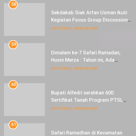
58
Sekdakab Siak Arfan Usman Ikuti
Kegiatan Focus Group Discussion
Tentang Kebijakan Penganggaran
INFOTORIAL PEMKAB SIAK
dan Pengangkatan ASN
59
Dimalam ke-7 Safari Ramadan,
Husni Merza : Tahun ini, Ada
Perbaikan Jalan Lintas Siak ke
INFOTORIAL PEMKAB SIAK
Sungai Mandau
60
Bupati Alfedri serahkan 600
Sertifikat Tanah Program PTSL
kepada Masyarakat Tualang
INFOTORIAL PEMKAB SIAK
61
Safari Ramadhan di Kecamatan