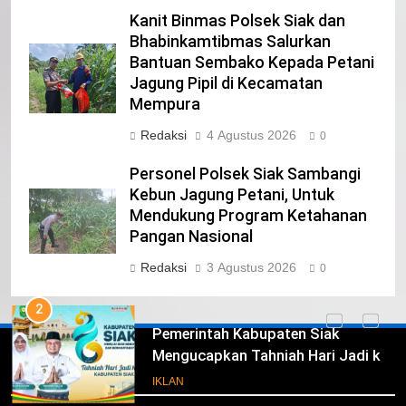
Kanit Binmas Polsek Siak dan
IKLAN
Bhabinkamtibmas Salurkan
Bantuan Sembako Kepada Petani
23
Jagung Pipil di Kecamatan
NURGARAHA HARPAL NOVTEN, SH
Mempura
CALON ANGGOTA DPRD PROVINSI
Redaksi
4 Agustus 2026
DKI JAKARTA
0
IKLAN
Personel Polsek Siak Sambangi
1
Kebun Jagung Petani, Untuk
Pimpinan Beserta Anggota DPRD
Mendukung Program Ketahanan
Kabupaten Siak Mengucapkan
Pangan Nasional
Tahniah Hari Jadi Kabupaten Siak
IKLAN
Redaksi
3 Agustus 2026
0
Ke- 26
2
Pemerintah Kabupaten Siak
Mengucapkan Tahniah Hari Jadi ke-
Iklan
26 Kabupaten Siak
IKLAN