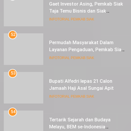
Gaet Investor Asing, Pemkab Siak
Taja Temu Bisnis dan Siak
Expoversary 2024
INFOTORIAL PEMKAB SIAK
52
Permudah Masyarakat Dalam
Layanan Pengaduan, Pemkab Siak
Luncurkan Aplikasi SIP PUAN
INFOTORIAL PEMKAB SIAK
53
Bupati Alfedri lepas 21 Calon
Jamaah Haji Asal Sungai Apit
INFOTORIAL PEMKAB SIAK
54
Tertarik Sejarah dan Budaya
Melayu, BEM se-Indonesia