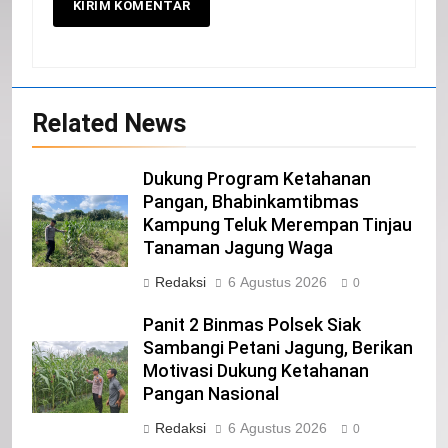
Related News
20
Selamat Hari Kebangkitan Nasional
Dukung Program Ketahanan
IKLAN
Pangan, Bhabinkamtibmas
Kampung Teluk Merempan Tinjau
Tanaman Jagung Waga
21
Redaksi
6 Agustus 2026
0
Iklan Pemerintah Kabupaten Siak
Panit 2 Binmas Polsek Siak
IKLAN
Sambangi Petani Jagung, Berikan
Motivasi Dukung Ketahanan
Pangan Nasional
22
NORMAN SILITONGA CALEG DPRD
Redaksi
6 Agustus 2026
0
PROVINSI DKI JAKARTA