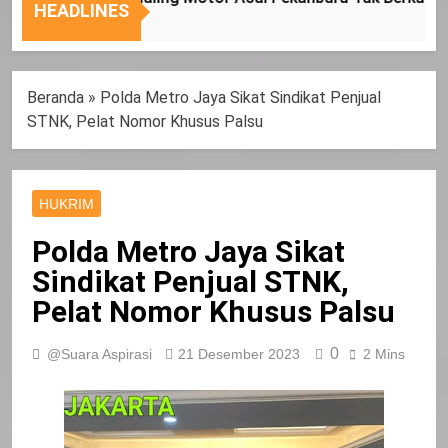
Nasional
Tepat
HEADLINES
Sasaran
Beranda
»
Polda Metro Jaya Sikat Sindikat Penjual
STNK, Pelat Nomor Khusus Palsu
HUKRIM
Polda Metro Jaya Sikat
Sindikat Penjual STNK,
Pelat Nomor Khusus Palsu
0
@Suara Aspirasi
21 Desember 2023
2 Mins