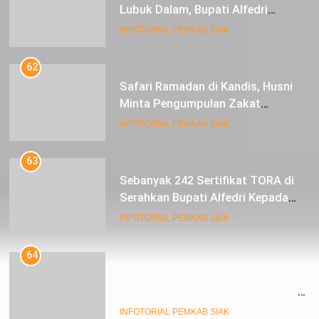
Lubuk Dalam, Bupati Alfedri
Mengingatkan Masyarakat
INFOTORIAL PEMKAB SIAK
Pentingnya Berzakat
62
Safari Ramadan di Kandis, Husni
Minta Pengumpulan Zakat
Meningkat
INFOTORIAL PEMKAB SIAK
63
Sebanyak 242 Sertifikat TORA di
Serahkan Bupati Alfedri Kepada
Masyarakat Kerinci Kiri
INFOTORIAL PEMKAB SIAK
64
Mandi Belimau Besamo, Bupati
Alfedri : Jadikan Iven Kebudayaan
tahunan di Kabupaten Siak
INFOTORIAL PEMKAB SIAK