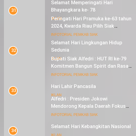
Selamat Memperingati Hari
Bhayangkara ke- 78
31
Peringati Hari Pramuka ke-63 tahun
IKLAN
2024, Kwarda Riau Pilih Siak
Sebagai Tuan Rumah
18
INFOTORIAL PEMKAB SIAK
Selamat Hari Lingkungan Hidup
Sedunia
32
Bupati Siak Alfedri : HUT RI ke-79
IKLAN
Komitmen Bangun Spirit dan Rasa
Nasionalisme
19
INFOTORIAL PEMKAB SIAK
Hari Lahir Pancasila
33
IKLAN
Alfedri : Presiden Jokowi
Mendorong Kepala Daerah Fokus
pada Inflasi dan Pilkada Serentak
20
INFOTORIAL PEMKAB SIAK
Selamat Hari Kebangkitan Nasional
34
IKLAN