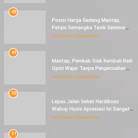
48
Posisi Harga Sedang Mantap,
Petani Semangka Tasik Seminai
Raup Untung
INFOTORIAL PEMKAB SIAK
49
Mantap, Pemkab Siak Kembali Raih
Opini Wajar Tanpa Pengecualian
ke-13 Dari BPK RI.
INFOTORIAL PEMKAB SIAK
50
Lepas Jalan Sehat Hardiknas
Wabup Husni Apresiasi Ini Sangat
Luar Biasa
INFOTORIAL PEMKAB SIAK
51