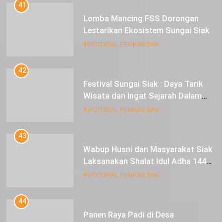
41
Lomba Mancing FSS Dorongan
Lestarikan Ekosistem Sungai Siak
INFOTORIAL PEMKAB SIAK
42
Festival Sungai Siak : Daya Tarik
Wisata dan Ingat Sejarah Dalam
Lestarikan Peradaban
INFOTORIAL PEMKAB SIAK
43
Wabup Husni dan Masyarakat Siak
Laksanakan Shalat Idul Adha 1445
Hijriah di Lapangan Tugu Siak
INFOTORIAL PEMKAB SIAK
44
Panen Raya Padi di Desa