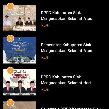
3
DPRD Kabupaten Siak
Mengucapkan Selamat Atas
Pengambilan Sumpah Jabatan
IKLAN
Bupati Dan Wakil Bupati Siak
Periode 2025-2030
4
Pemerintah Kabupaten Siak
Mengucapkan Selamat Atas
Pengambilan Sumpah Jabatan
IKLAN
Bupati Dan Wakil Bupati Siak
Periode 2025-2030
5
DPRD Kabupaten Siak
Mengucapkan Selamat Hari
Pendidikan Nasional
IKLAN
6