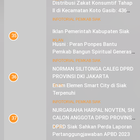
Distribusi Zakat Konsumtif Tahap
II di Kecamatan Koto Gasib: 436
Mustahik Terima Bantuan
21
INFOTORIAL PEMKAB SIAK
Iklan Pemerintah Kabupaten Siak
35
IKLAN
Husni : Peran Ponpes Bantu
Pemkab Bangun Spiritual Generasi
Muda
22
INFOTORIAL PEMKAB SIAK
NORMAN SILITONGA CALEG DPRD
PROVINSI DKI JAKARTA
36
Enam Elemen Smart City di Siak
IKLAN
Terpenuhi
23
INFOTORIAL PEMKAB SIAK
NURGARAHA HARPAL NOVTEN, SH
CALON ANGGOTA DPRD PROVINSI
37
DKI JAKARTA
DPRD Siak Sahkan Perda Laporan
IKLAN
Pertanggungjawaban APBD 2023