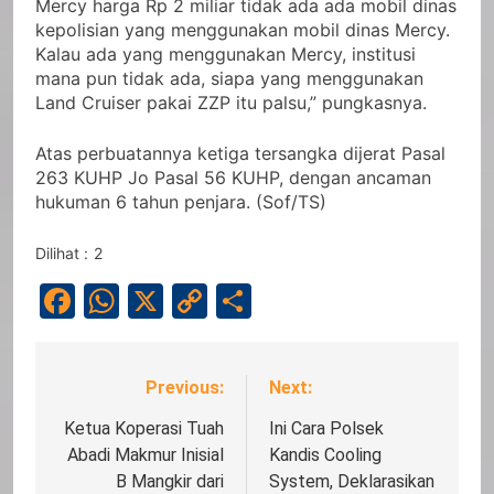
Mercy harga Rp 2 miliar tidak ada ada mobil dinas
kepolisian yang menggunakan mobil dinas Mercy.
Kalau ada yang menggunakan Mercy, institusi
mana pun tidak ada, siapa yang menggunakan
Land Cruiser pakai ZZP itu palsu,” pungkasnya.
Atas perbuatannya ketiga tersangka dijerat Pasal
263 KUHP Jo Pasal 56 KUHP, dengan ancaman
hukuman 6 tahun penjara. (Sof/TS)
Dilihat :
2
Facebook
WhatsApp
X
Copy
Share
Link
Previous:
Next:
Navigasi
pos
Ketua Koperasi Tuah
Ini Cara Polsek
Abadi Makmur Inisial
Kandis Cooling
B Mangkir dari
System, Deklarasikan