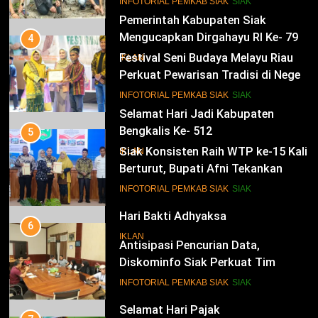
13
INFOTORIAL PEMKAB SIAK
SIAK
Pesisir
Pemerintah Kabupaten Siak
Mengucapkan Dirgahayu RI Ke- 79
4
Festival Seni Budaya Melayu Riau
IKLAN
Perkuat Pewarisan Tradisi di Negeri
Istana
14
INFOTORIAL PEMKAB SIAK
SIAK
Selamat Hari Jadi Kabupaten
Bengkalis Ke- 512
5
Siak Konsisten Raih WTP ke-15 Kali
IKLAN
Berturut, Bupati Afni Tekankan
Penguatan Tata Kelola Keuangan
15
INFOTORIAL PEMKAB SIAK
SIAK
Hari Bakti Adhyaksa
6
IKLAN
Antisipasi Pencurian Data,
Diskominfo Siak Perkuat Tim
Tanggap Insiden Siber Mendukung
16
INFOTORIAL PEMKAB SIAK
SIAK
SPBE
Selamat Hari Pajak