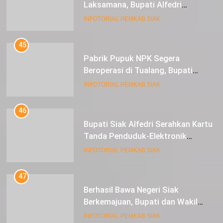
Laksamana, Bupati Alfedri
Serahkan 16 Unit Mesin Pompa Air
INFOTORIAL PEMKAB SIAK
dan 1 Cultivator
45
Pabrik Pupuk NPK Segera
Beroperasi di Tualang, Bupati
Alfedri Investasi ini Tingkatkan
INFOTORIAL PEMKAB SIAK
Ekonomi Masyarakat
46
Bupati Siak Alfedri Serahkan Kartu
Tanda Penduduk-Elektronik
Kepada Pelajar SMK 1 Koto Gasib
INFOTORIAL PEMKAB SIAK
47
Berhasil Bawa Negeri Siak
Berkemajuan, Bupati dan Wakil
Bupati Siak Terima Gelar Adat
INFOTORIAL PEMKAB SIAK