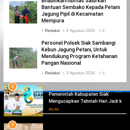
Bhabinkamtibmas Salurkan
Bantuan Sembako Kepada Petani
23
Jagung Pipil di Kecamatan
NURGARAHA HARPAL NOVTEN, SH
Mempura
CALON ANGGOTA DPRD PROVINSI
Redaksi
4 Agustus 2026
DKI JAKARTA
0
IKLAN
Personel Polsek Siak Sambangi
1
Kebun Jagung Petani, Untuk
Pimpinan Beserta Anggota DPRD
Mendukung Program Ketahanan
Kabupaten Siak Mengucapkan
Pangan Nasional
Tahniah Hari Jadi Kabupaten Siak
IKLAN
Redaksi
3 Agustus 2026
0
Ke- 26
2
Pemerintah Kabupaten Siak
Mengucapkan Tahniah Hari Jadi ke-
Iklan
26 Kabupaten Siak
IKLAN
3