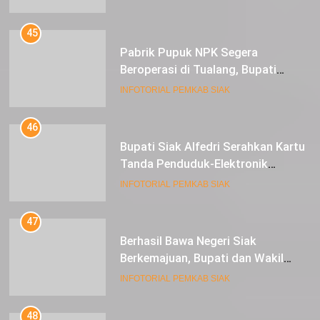
dan 1 Cultivator
45
Pabrik Pupuk NPK Segera
Beroperasi di Tualang, Bupati
Alfedri Investasi ini Tingkatkan
INFOTORIAL PEMKAB SIAK
Ekonomi Masyarakat
46
Bupati Siak Alfedri Serahkan Kartu
Tanda Penduduk-Elektronik
Kepada Pelajar SMK 1 Koto Gasib
INFOTORIAL PEMKAB SIAK
47
Berhasil Bawa Negeri Siak
Berkemajuan, Bupati dan Wakil
Bupati Siak Terima Gelar Adat
INFOTORIAL PEMKAB SIAK
48