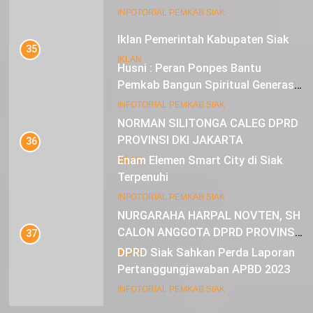
Mustahik Terima Bantuan
21
INFOTORIAL PEMKAB SIAK
Iklan Pemerintah Kabupaten Siak
35
IKLAN
Husni : Peran Ponpes Bantu
Pemkab Bangun Spiritual Generasi
Muda
22
INFOTORIAL PEMKAB SIAK
NORMAN SILITONGA CALEG DPRD
PROVINSI DKI JAKARTA
36
Enam Elemen Smart City di Siak
IKLAN
Terpenuhi
23
INFOTORIAL PEMKAB SIAK
NURGARAHA HARPAL NOVTEN, SH
CALON ANGGOTA DPRD PROVINSI
37
DKI JAKARTA
DPRD Siak Sahkan Perda Laporan
IKLAN
Pertanggungjawaban APBD 2023
INFOTORIAL PEMKAB SIAK