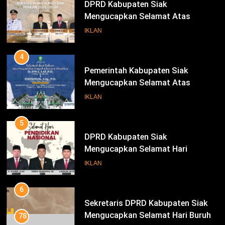
DPRD Kabupaten Siak
Mengucapkan Selamat Atas
Pengambilan Sumpah Jabatan
IKLAN
Bupati Dan Wakil Bupati Siak
Periode 2025-2030
4
Pemerintah Kabupaten Siak
Mengucapkan Selamat Atas
Pengambilan Sumpah Jabatan
IKLAN
Bupati Dan Wakil Bupati Siak
Periode 2025-2030
5
DPRD Kabupaten Siak
Mengucapkan Selamat Hari
Pendidikan Nasional
IKLAN
6
Sekretaris DPRD Kabupaten Siak
Mengucapkan Selamat Hari Buruh
78