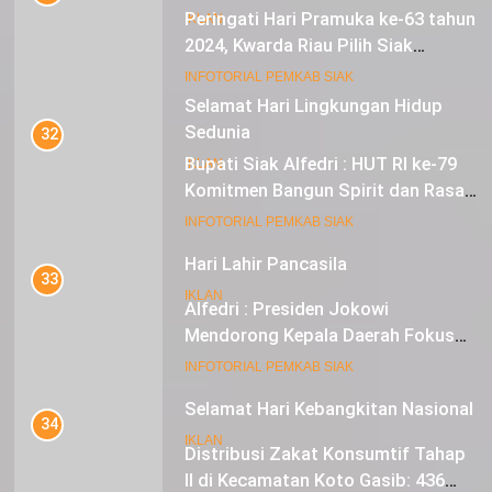
Peringati Hari Pramuka ke-63 tahun
IKLAN
2024, Kwarda Riau Pilih Siak
Sebagai Tuan Rumah
18
INFOTORIAL PEMKAB SIAK
Selamat Hari Lingkungan Hidup
Sedunia
32
Bupati Siak Alfedri : HUT RI ke-79
IKLAN
Komitmen Bangun Spirit dan Rasa
Nasionalisme
19
INFOTORIAL PEMKAB SIAK
Hari Lahir Pancasila
33
IKLAN
Alfedri : Presiden Jokowi
Mendorong Kepala Daerah Fokus
pada Inflasi dan Pilkada Serentak
20
INFOTORIAL PEMKAB SIAK
Selamat Hari Kebangkitan Nasional
34
IKLAN
Distribusi Zakat Konsumtif Tahap
II di Kecamatan Koto Gasib: 436