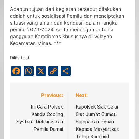
Adapun tujuan dari kegiatan tersebut dilakukan
adalah untuk sosialisasi Pemilu dan menciptakan
situasi yang aman dan kondusif dalam rangka
pemilu 2023-2024, serta mencegah potensi
gangguan Kamtibmas khususnya di wilayah
Kecamatan Minas. ***
Dilihat :
9
Facebook
WhatsApp
X
Copy
Share
Link
Previous:
Next:
Navigasi
pos
Ini Cara Polsek
Kapolsek Siak Gelar
Kandis Cooling
Giat Jum’at Curhat,
System, Deklarasikan
Sampaikan Pesan
Pemilu Damai
Kepada Masyarakat
Tetap Kondusif