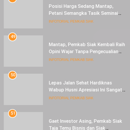
Posisi Harga Sedang Mantap,
Petani Semangka Tasik Seminai
Raup Untung
INFOTORIAL PEMKAB SIAK
49
Mantap, Pemkab Siak Kembali Raih
Opini Wajar Tanpa Pengecualian
ke-13 Dari BPK RI.
INFOTORIAL PEMKAB SIAK
50
Lepas Jalan Sehat Hardiknas
Wabup Husni Apresiasi Ini Sangat
Luar Biasa
INFOTORIAL PEMKAB SIAK
51
Gaet Investor Asing, Pemkab Siak
Taja Temu Bisnis dan Siak