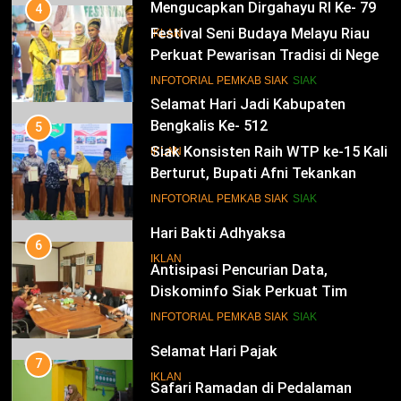
Mengucapkan Dirgahayu RI Ke- 79
4
Festival Seni Budaya Melayu Riau
IKLAN
Perkuat Pewarisan Tradisi di Negeri
Istana
14
INFOTORIAL PEMKAB SIAK
SIAK
Selamat Hari Jadi Kabupaten
Bengkalis Ke- 512
5
Siak Konsisten Raih WTP ke-15 Kali
IKLAN
Berturut, Bupati Afni Tekankan
Penguatan Tata Kelola Keuangan
15
INFOTORIAL PEMKAB SIAK
SIAK
Hari Bakti Adhyaksa
6
IKLAN
Antisipasi Pencurian Data,
Diskominfo Siak Perkuat Tim
Tanggap Insiden Siber Mendukung
16
INFOTORIAL PEMKAB SIAK
SIAK
SPBE
Selamat Hari Pajak
7
IKLAN
Safari Ramadan di Pedalaman