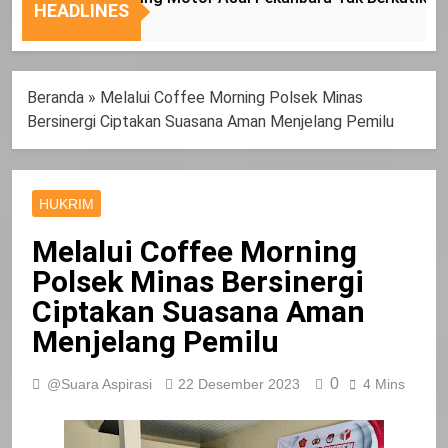
Nasional
Tepat
HEADLINES
Sasaran
Beranda
»
Melalui Coffee Morning Polsek Minas
Bersinergi Ciptakan Suasana Aman Menjelang Pemilu
HUKRIM
Melalui Coffee Morning
Polsek Minas Bersinergi
Ciptakan Suasana Aman
Menjelang Pemilu
0
@Suara Aspirasi
22 Desember 2023
4 Mins