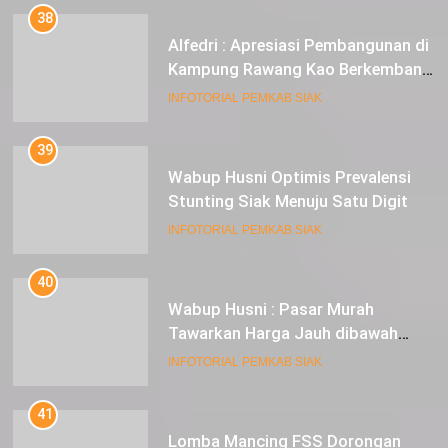
38
Alfedri : Apresiasi Pembangunan di
Kampung Rawang Kao Berkembang
Pesat
INFOTORIAL PEMKAB SIAK
39
Wabup Husni Optimis Prevalensi
Stunting Siak Menuju Satu Digit
INFOTORIAL PEMKAB SIAK
40
Wabup Husni : Pasar Murah
Tawarkan Harga Jauh dibawah
Pasar Tradisional
INFOTORIAL PEMKAB SIAK
41
Lomba Mancing FSS Dorongan