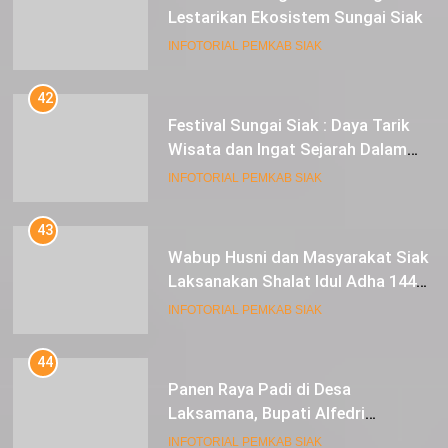
Lestarikan Ekosistem Sungai Siak
INFOTORIAL PEMKAB SIAK
42
Festival Sungai Siak : Daya Tarik
Wisata dan Ingat Sejarah Dalam
Lestarikan Peradaban
INFOTORIAL PEMKAB SIAK
43
Wabup Husni dan Masyarakat Siak
Laksanakan Shalat Idul Adha 1445
Hijriah di Lapangan Tugu Siak
INFOTORIAL PEMKAB SIAK
44
Panen Raya Padi di Desa
Laksamana, Bupati Alfedri
Serahkan 16 Unit Mesin Pompa Air
INFOTORIAL PEMKAB SIAK