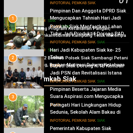
01
10
INFOTORIAL PEMKAB SIAK
6 Agustus 2026
Pimpinan Dan Anggota DPRD Siak
Mengucapkan Tahniah Hari Jadi
1
HUKRIM
SIAK
Kabupaten Siak Ke-25 Tahun
Pemkab Siak Manfaatkan Lahan
02
IKLAN
SIAK
Dukung Program Ketahanan Pangan,
Tidur Jadi Produktif Dorong PAD
Bhabinkamtibmas Kampung Teluk Merempan
dan Kesejahteraan Warga
11
Tinjau Tanaman Jagung Waga
INFOTORIAL PEMKAB SIAK
SIAK
Hari Jadi Kabupaten Siak ke- 25
HUKRIM
SIAK
03
Tahun
2
Panit 2 Binmas Polsek Siak Sambangi Petani
Jagung, Berikan Motivasi Dukung Ketahanan
Bupati Siak Dorong KITB Kembali
IKLAN
Pangan Nasional
Jadi PSN dan Revitalisasi Istana
Infotorial Pemkab Siak
Kesultanan Siak
12
INFOTORIAL PEMKAB SIAK
SIAK
Pimpinan Beserta Jajaran Media
Suara Aspirasi.com Mengucapkan
3
Selamat HUT RI Ke-79
Peringati Hari Lingkungan Hidup
IKLAN
Sedunia, Sekolah Alam Bakau di
Siak Cetak Generasi Penjaga
13
INFOTORIAL PEMKAB SIAK
SIAK
Pesisir
Pemerintah Kabupaten Siak