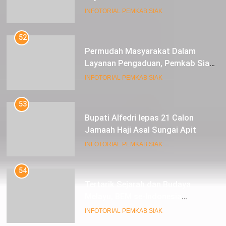
Expoversary 2024
INFOTORIAL PEMKAB SIAK
52
Permudah Masyarakat Dalam
Layanan Pengaduan, Pemkab Siak
Luncurkan Aplikasi SIP PUAN
INFOTORIAL PEMKAB SIAK
53
Bupati Alfedri lepas 21 Calon
Jamaah Haji Asal Sungai Apit
INFOTORIAL PEMKAB SIAK
54
Tertarik Sejarah dan Budaya
Melayu, BEM se-Indonesia
Berkunjung ke Kabupaten Siak
INFOTORIAL PEMKAB SIAK