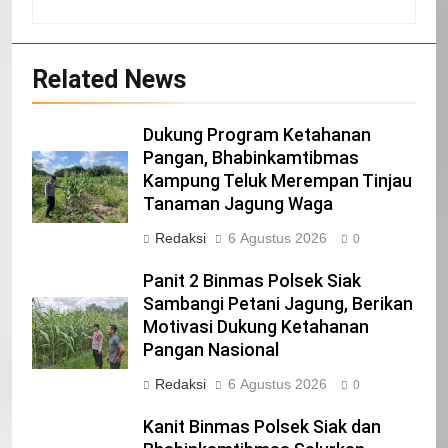
Related News
20
Selamat Hari Kebangkitan Nasional
Dukung Program Ketahanan
IKLAN
Pangan, Bhabinkamtibmas
Kampung Teluk Merempan Tinjau
Tanaman Jagung Waga
21
Redaksi
6 Agustus 2026
0
Iklan Pemerintah Kabupaten Siak
Panit 2 Binmas Polsek Siak
IKLAN
Sambangi Petani Jagung, Berikan
Motivasi Dukung Ketahanan
Pangan Nasional
22
NORMAN SILITONGA CALEG DPRD
Redaksi
6 Agustus 2026
0
PROVINSI DKI JAKARTA
Kanit Binmas Polsek Siak dan
IKLAN