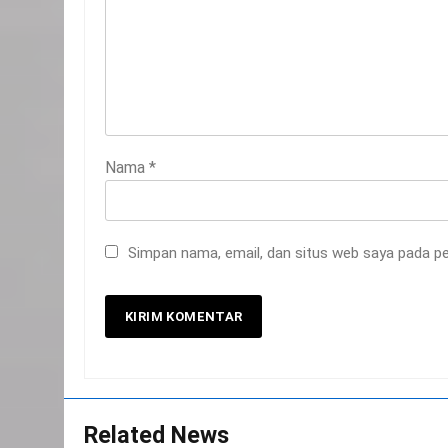
Nama
*
20
Selamat Hari Kebangkitan
Nasional
Simpan nama, email, dan situs web saya pada pe
IKLAN
21
Iklan Pemerintah Kabupaten
Siak
IKLAN
22
Related News
NORMAN SILITONGA CALEG