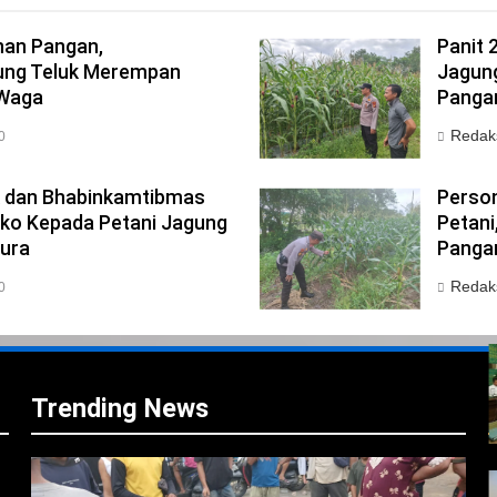
an Pangan,
Panit 
ng Teluk Merempan
Jagung
 Waga
Pangan
Redak
0
k dan Bhabinkamtibmas
Person
ko Kepada Petani Jagung
Petan
ura
Pangan
Redak
0
i
i
Trending News