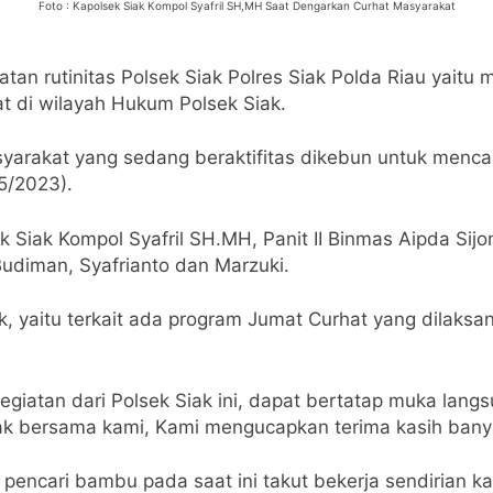
Foto : Kapolsek Siak Kompol Syafril SH,MH Saat Dengarkan Curhat Masyarakat
atan rutinitas Polsek Siak Polres Siak Polda Riau yaitu 
 di wilayah Hukum Polsek Siak.
yarakat yang sedang beraktifitas dikebun untuk menc
5/2023).
k Siak Kompol Syafril SH.MH, Panit II Binmas Aipda Sijon
Budiman, Syafrianto dan Marzuki.
k, yaitu terkait ada program Jumat Curhat yang dilaks
egiatan dari Polsek Siak ini, dapat bertatap muka la
iak bersama kami, Kami mengucapkan terima kasih bany
a pencari bambu pada saat ini takut bekerja sendirian 