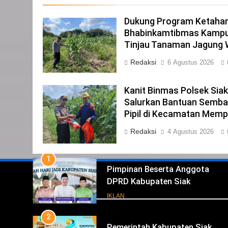
DPRD PROVINSI DKI JAKARTA
Dukung Program Ketahan
IKLAN
Bhabinkamtibmas Kampu
23
Tinjau Tanaman Jagung
NURGARAHA HARPAL NOVTEN,
Redaksi
6 Agustus 2026
SH CALON ANGGOTA DPRD
PROVINSI DKI JAKARTA
IKLAN
Kanit Binmas Polsek Sia
1
Salurkan Bantuan Semba
Pimpinan Beserta Anggota
Pipil di Kecamatan Memp
DPRD Kabupaten Siak
Redaksi
4 Agustus 2026
Mengucapkan Tahniah Hari Jad
IKLAN
Kabupaten Siak Ke- 26
2
Pemerintah Kabupaten Siak
Mengucapkan Tahniah Hari Jad
Iklan
ke-26 Kabupaten Siak
IKLAN
3