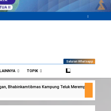
Saluran Whatsapp
LAINNYA
TOPIK
eluk Merempan Tinjau Tanaman Jagung Waga