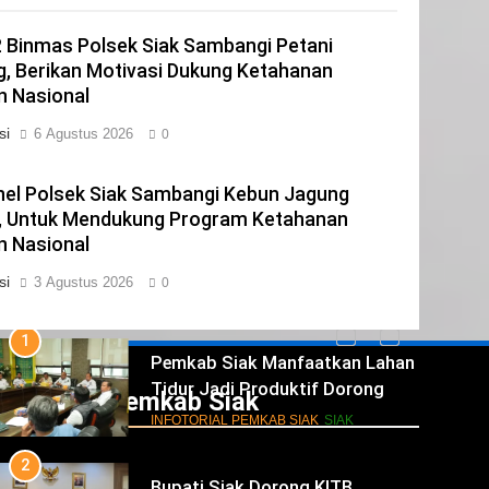
Pemilu, Wabup Husni Rakor
bersama Gubernur Riau
2 Binmas Polsek Siak Sambangi Petani
INFOTORIAL PEMKAB SIAK
, Berikan Motivasi Dukung Ketahanan
81
 Nasional
Sekda Arfan; Mari Jadikan
si
6 Agustus 2026
0
Rasulullah Suri Tauladan Umat
INFOTORIAL PEMKAB SIAK
el Polsek Siak Sambangi Kebun Jagung
1
i, Untuk Mendukung Program Ketahanan
Pemkab Siak Manfaatkan Lahan
 Nasional
Tidur Jadi Produktif Dorong
si
3 Agustus 2026
0
PAD dan Kesejahteraan Warga
INFOTORIAL PEMKAB SIAK
SIAK
2
Bupati Siak Dorong KITB
Kembali Jadi PSN dan
Infotorial Pemkab Siak
Revitalisasi Istana Kesultanan
INFOTORIAL PEMKAB SIAK
SIAK
Siak
3