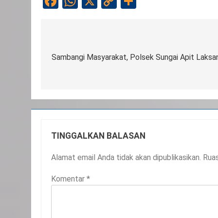
Facebook
WhatsApp
X
Copy
Share
Link
Navigasi
pos
Sambangi Masyarakat, Polsek Sungai Apit Laksa
TINGGALKAN BALASAN
Alamat email Anda tidak akan dipublikasikan.
Ruas
Komentar
*