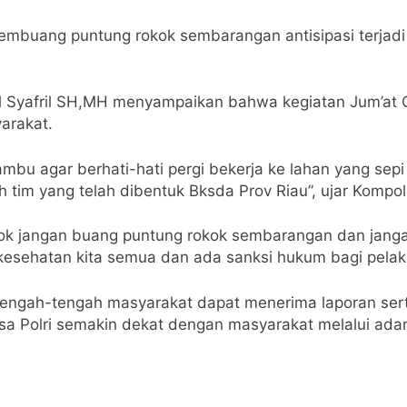
 membuang puntung rokok sembarangan antisipasi terjadi
l Syafril SH,MH menyampaikan bahwa kegiatan Jum’at 
arakat.
bu agar berhati-hati pergi bekerja ke lahan yang sepi 
h tim yang telah dibentuk Bksda Prov Riau”, ujar Kompol
rokok jangan buang puntung rokok sembarangan dan ja
sehatan kita semua dan ada sanksi hukum bagi pelaku 
itengah-tengah masyarakat dapat menerima laporan sert
a Polri semakin dekat dengan masyarakat melalui adany