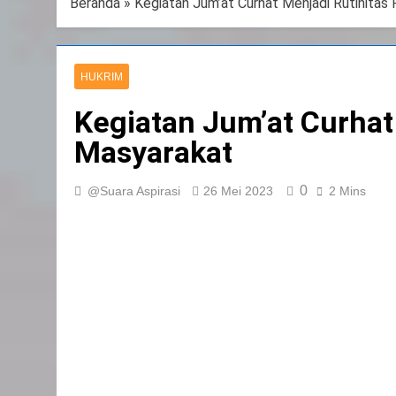
Beranda
»
Kegiatan Jum’at Curhat Menjadi Rutinitas
HUKRIM
Kegiatan Jum’at Curhat
Masyarakat
0
@Suara Aspirasi
26 Mei 2023
2 Mins