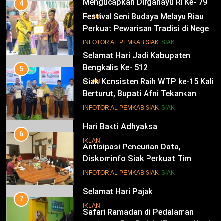
Mengucapkan Dirgahayu RI Ke- 79
4
Festival Seni Budaya Melayu Riau
IKLAN
Perkuat Pewarisan Tradisi di Negeri
Istana
14
INFOTORIAL PEMKAB SIAK
SIAK
Selamat Hari Jadi Kabupaten
Bengkalis Ke- 512
5
Siak Konsisten Raih WTP ke-15 Kali
IKLAN
Berturut, Bupati Afni Tekankan
Penguatan Tata Kelola Keuangan
15
INFOTORIAL PEMKAB SIAK
SIAK
Hari Bakti Adhyaksa
6
IKLAN
Antisipasi Pencurian Data,
Diskominfo Siak Perkuat Tim
Tanggap Insiden Siber Mendukung
16
INFOTORIAL PEMKAB SIAK
SIAK
SPBE
Selamat Hari Pajak
7
IKLAN
Safari Ramadan di Pedalaman