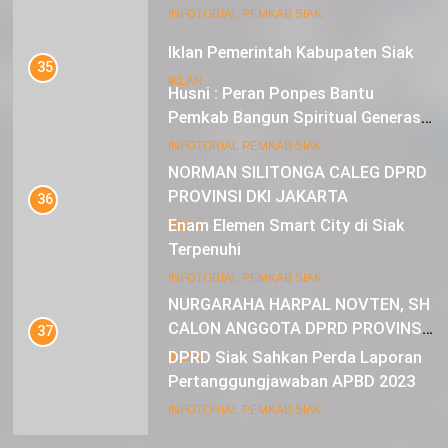
Mustahik Terima Bantuan
21
INFOTORIAL PEMKAB SIAK
Iklan Pemerintah Kabupaten Siak
35
IKLAN
Husni : Peran Ponpes Bantu
Pemkab Bangun Spiritual Generasi
Muda
22
INFOTORIAL PEMKAB SIAK
NORMAN SILITONGA CALEG DPRD
PROVINSI DKI JAKARTA
36
Enam Elemen Smart City di Siak
IKLAN
Terpenuhi
23
INFOTORIAL PEMKAB SIAK
NURGARAHA HARPAL NOVTEN, SH
CALON ANGGOTA DPRD PROVINSI
37
DKI JAKARTA
DPRD Siak Sahkan Perda Laporan
IKLAN
Pertanggungjawaban APBD 2023
INFOTORIAL PEMKAB SIAK