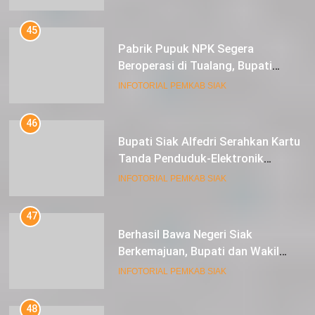
dan 1 Cultivator
45
Pabrik Pupuk NPK Segera
Beroperasi di Tualang, Bupati
Alfedri Investasi ini Tingkatkan
INFOTORIAL PEMKAB SIAK
Ekonomi Masyarakat
46
Bupati Siak Alfedri Serahkan Kartu
Tanda Penduduk-Elektronik
Kepada Pelajar SMK 1 Koto Gasib
INFOTORIAL PEMKAB SIAK
47
Berhasil Bawa Negeri Siak
Berkemajuan, Bupati dan Wakil
Bupati Siak Terima Gelar Adat
INFOTORIAL PEMKAB SIAK
48