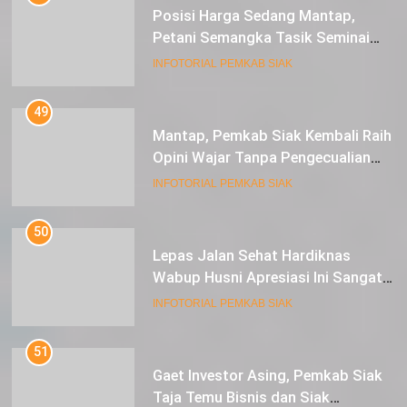
Posisi Harga Sedang Mantap,
Petani Semangka Tasik Seminai
Raup Untung
INFOTORIAL PEMKAB SIAK
49
Mantap, Pemkab Siak Kembali Raih
Opini Wajar Tanpa Pengecualian
ke-13 Dari BPK RI.
INFOTORIAL PEMKAB SIAK
50
Lepas Jalan Sehat Hardiknas
Wabup Husni Apresiasi Ini Sangat
Luar Biasa
INFOTORIAL PEMKAB SIAK
51
Gaet Investor Asing, Pemkab Siak
Taja Temu Bisnis dan Siak