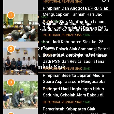
10
INFOTORIAL PEMKAB SIAK
6 Agustus 2026
Pimpinan Dan Anggota DPRD Siak
Mengucapkan Tahniah Hari Jadi
1
HUKRIM
SIAK
Kabupaten Siak Ke-25 Tahun
Pemkab Siak Manfaatkan Lahan
02
IKLAN
SIAK
Dukung Program Ketahanan Pangan,
Tidur Jadi Produktif Dorong PAD
Bhabinkamtibmas Kampung Teluk Merempan
dan Kesejahteraan Warga
11
Tinjau Tanaman Jagung Waga
INFOTORIAL PEMKAB SIAK
SIAK
Hari Jadi Kabupaten Siak ke- 25
HUKRIM
SIAK
03
Tahun
2
Panit 2 Binmas Polsek Siak Sambangi Petani
Jagung, Berikan Motivasi Dukung Ketahanan
Bupati Siak Dorong KITB Kembali
IKLAN
Pangan Nasional
Jadi PSN dan Revitalisasi Istana
Infotorial Pemkab Siak
Kesultanan Siak
12
INFOTORIAL PEMKAB SIAK
SIAK
Pimpinan Beserta Jajaran Media
Suara Aspirasi.com Mengucapkan
3
Selamat HUT RI Ke-79
Peringati Hari Lingkungan Hidup
IKLAN
Sedunia, Sekolah Alam Bakau di
Siak Cetak Generasi Penjaga
13
INFOTORIAL PEMKAB SIAK
SIAK
Pesisir
Pemerintah Kabupaten Siak