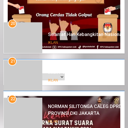
20
Selamat Hari Kebangkitan Nasional
IKLAN
21
Arsip
Iklan Pemerintah Kabupaten Siak
IKLAN
22
NORMAN SILITONGA CALEG DPRD
PROVINSI DKI JAKARTA
IKLAN