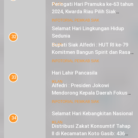
Peringati Hari Pramuka ke-63 tahun
IKLAN
2024, Kwarda Riau Pilih Siak
Sebagai Tuan Rumah
18
INFOTORIAL PEMKAB SIAK
Selamat Hari Lingkungan Hidup
Sedunia
32
Bupati Siak Alfedri : HUT RI ke-79
IKLAN
Komitmen Bangun Spirit dan Rasa
Nasionalisme
19
INFOTORIAL PEMKAB SIAK
Hari Lahir Pancasila
33
IKLAN
Alfedri : Presiden Jokowi
Mendorong Kepala Daerah Fokus
pada Inflasi dan Pilkada Serentak
20
INFOTORIAL PEMKAB SIAK
Selamat Hari Kebangkitan Nasional
34
IKLAN
Distribusi Zakat Konsumtif Tahap
II di Kecamatan Koto Gasib: 436