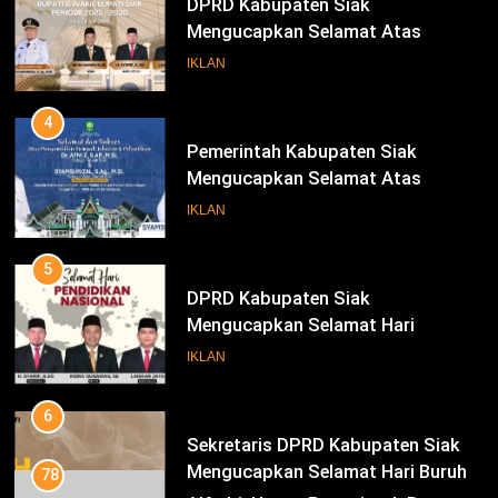
DPRD Kabupaten Siak
Mengucapkan Selamat Atas
Pengambilan Sumpah Jabatan
IKLAN
Bupati Dan Wakil Bupati Siak
Periode 2025-2030
4
Pemerintah Kabupaten Siak
Mengucapkan Selamat Atas
Pengambilan Sumpah Jabatan
IKLAN
Bupati Dan Wakil Bupati Siak
Periode 2025-2030
5
DPRD Kabupaten Siak
Mengucapkan Selamat Hari
Pendidikan Nasional
IKLAN
6
Sekretaris DPRD Kabupaten Siak
Mengucapkan Selamat Hari Buruh
78