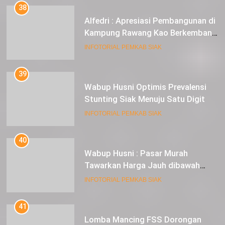
38
Alfedri : Apresiasi Pembangunan di
Kampung Rawang Kao Berkembang
Pesat
INFOTORIAL PEMKAB SIAK
39
Wabup Husni Optimis Prevalensi
Stunting Siak Menuju Satu Digit
INFOTORIAL PEMKAB SIAK
40
Wabup Husni : Pasar Murah
Tawarkan Harga Jauh dibawah
Pasar Tradisional
INFOTORIAL PEMKAB SIAK
41
Lomba Mancing FSS Dorongan