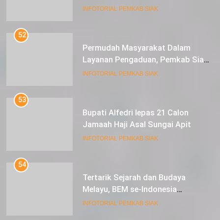
Expoversary 2024
INFOTORIAL PEMKAB SIAK
52
Permudah Masyarakat Dalam
Layanan Pengaduan, Pemkab Siak
Luncurkan Aplikasi SIP PUAN
INFOTORIAL PEMKAB SIAK
53
Bupati Alfedri lepas 21 Calon
Jamaah Haji Asal Sungai Apit
INFOTORIAL PEMKAB SIAK
54
Tertarik Sejarah dan Budaya
Melayu, BEM se-Indonesia
Berkunjung ke Kabupaten Siak
INFOTORIAL PEMKAB SIAK