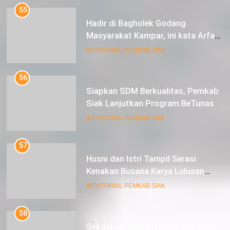
55
Hadir di Bagholek Godang
Masyarakat Kampar, ini kata Arfan
Usman
INFOTORIAL PEMKAB SIAK
56
Siapkan SDM Berkualitas, Pemkab
Siak Lanjutkan Program BeTunas
INFOTORIAL PEMKAB SIAK
57
Husni dan Istri Tampil Serasi
Kenakan Busana Karya Lulusan
SMK Pariwisata Siak, di Lancang
INFOTORIAL PEMKAB SIAK
Kuning Carnival
58
Sekdakab Siak Arfan Usman Ikuti