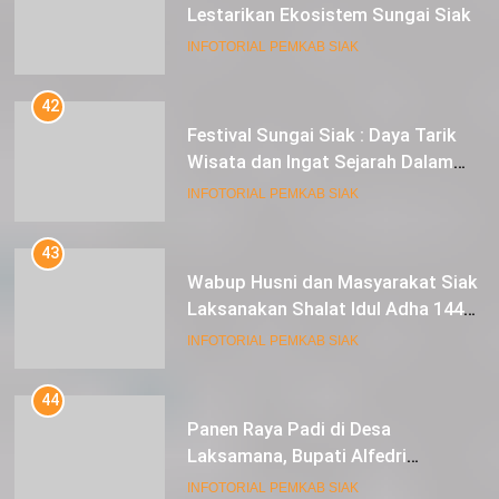
Lestarikan Ekosistem Sungai Siak
INFOTORIAL PEMKAB SIAK
42
Festival Sungai Siak : Daya Tarik
Wisata dan Ingat Sejarah Dalam
Lestarikan Peradaban
INFOTORIAL PEMKAB SIAK
43
Wabup Husni dan Masyarakat Siak
Laksanakan Shalat Idul Adha 1445
Hijriah di Lapangan Tugu Siak
INFOTORIAL PEMKAB SIAK
44
Panen Raya Padi di Desa
Laksamana, Bupati Alfedri
Serahkan 16 Unit Mesin Pompa Air
INFOTORIAL PEMKAB SIAK