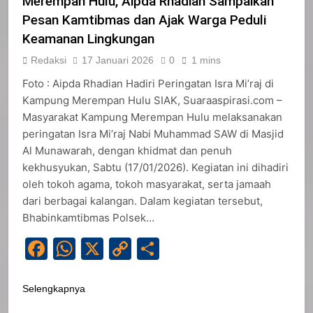
Merempan Hulu, Aipda Rhadian Sampaikan
Pesan Kamtibmas dan Ajak Warga Peduli
Keamanan Lingkungan
Redaksi
17 Januari 2026
0
1 mins
Foto : Aipda Rhadian Hadiri Peringatan Isra Mi’raj di
Kampung Merempan Hulu SIAK, Suaraaspirasi.com –
Masyarakat Kampung Merempan Hulu melaksanakan
peringatan Isra Mi’raj Nabi Muhammad SAW di Masjid
Al Munawarah, dengan khidmat dan penuh
kekhusyukan, Sabtu (17/01/2026). Kegiatan ini dihadiri
oleh tokoh agama, tokoh masyarakat, serta jamaah
dari berbagai kalangan. Dalam kegiatan tersebut,
Bhabinkamtibmas Polsek…
Facebook
WhatsApp
X
Copy
Share
Link
Selengkapnya