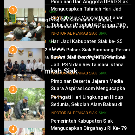
Pimpinan Dan Anggota DPRD Siak
Mengucapkan Tahniah Hari Jadi
1
HUKRIM
SIAK
Kabupaten Siak Ke-25 Tahun
Pemkab Siak Manfaatkan Lahan
02
IKLAN
SIAK
Dukung Program Ketahanan Pangan,
Tidur Jadi Produktif Dorong PAD
Bhabinkamtibmas Kampung Teluk Merempan
dan Kesejahteraan Warga
11
Tinjau Tanaman Jagung Waga
INFOTORIAL PEMKAB SIAK
SIAK
Hari Jadi Kabupaten Siak ke- 25
HUKRIM
SIAK
03
Tahun
2
Panit 2 Binmas Polsek Siak Sambangi Petani
Jagung, Berikan Motivasi Dukung Ketahanan
Bupati Siak Dorong KITB Kembali
IKLAN
Pangan Nasional
Jadi PSN dan Revitalisasi Istana
Infotorial Pemkab Siak
Kesultanan Siak
12
INFOTORIAL PEMKAB SIAK
SIAK
Pimpinan Beserta Jajaran Media
Suara Aspirasi.com Mengucapkan
3
Selamat HUT RI Ke-79
Peringati Hari Lingkungan Hidup
IKLAN
Sedunia, Sekolah Alam Bakau di
Siak Cetak Generasi Penjaga
13
INFOTORIAL PEMKAB SIAK
SIAK
Pesisir
Pemerintah Kabupaten Siak
Mengucapkan Dirgahayu RI Ke- 79
4