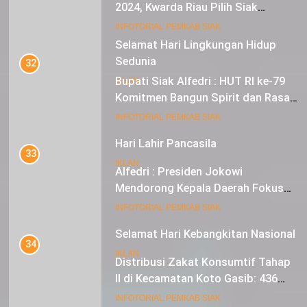
2024, Kwarda Riau Pilih Siak
Sebagai Tuan Rumah
18
INFOTORIAL PEMKAB SIAK
Selamat Hari Lingkungan Hidup
Sedunia
32
Bupati Siak Alfedri : HUT RI ke-79
IKLAN
Komitmen Bangun Spirit dan Rasa
Nasionalisme
19
INFOTORIAL PEMKAB SIAK
Hari Lahir Pancasila
33
IKLAN
Alfedri : Presiden Jokowi
Mendorong Kepala Daerah Fokus
pada Inflasi dan Pilkada Serentak
20
INFOTORIAL PEMKAB SIAK
Selamat Hari Kebangkitan Nasional
34
IKLAN
Distribusi Zakat Konsumtif Tahap
II di Kecamatan Koto Gasib: 436
Mustahik Terima Bantuan
21
INFOTORIAL PEMKAB SIAK