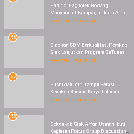
Hadir di Bagholek Godang
Masyarakat Kampar, ini kata Arfan
Usman
INFOTORIAL PEMKAB SIAK
56
Siapkan SDM Berkualitas, Pemkab
Siak Lanjutkan Program BeTunas
INFOTORIAL PEMKAB SIAK
57
Husni dan Istri Tampil Serasi
Kenakan Busana Karya Lulusan
SMK Pariwisata Siak, di Lancang
INFOTORIAL PEMKAB SIAK
Kuning Carnival
58
Sekdakab Siak Arfan Usman Ikuti
Kegiatan Focus Group Discussion