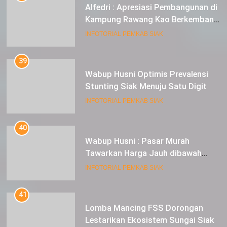
Alfedri : Apresiasi Pembangunan di
Kampung Rawang Kao Berkembang
Pesat
INFOTORIAL PEMKAB SIAK
39
Wabup Husni Optimis Prevalensi
Stunting Siak Menuju Satu Digit
INFOTORIAL PEMKAB SIAK
40
Wabup Husni : Pasar Murah
Tawarkan Harga Jauh dibawah
Pasar Tradisional
INFOTORIAL PEMKAB SIAK
41
Lomba Mancing FSS Dorongan
Lestarikan Ekosistem Sungai Siak