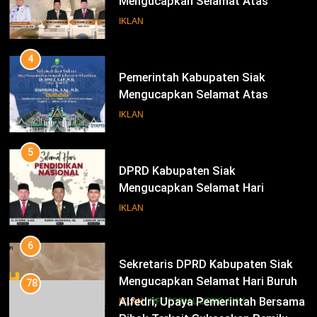
Mengucapkan Selamat Atas
Pengambilan Sumpah Jabatan
IKLAN
Bupati Dan Wakil Bupati Siak
Periode 2025-2030
4
Pemerintah Kabupaten Siak
Mengucapkan Selamat Atas
Pengambilan Sumpah Jabatan
IKLAN
Bupati Dan Wakil Bupati Siak
Periode 2025-2030
5
DPRD Kabupaten Siak
Mengucapkan Selamat Hari
Pendidikan Nasional
IKLAN
6
Sekretaris DPRD Kabupaten Siak
Mengucapkan Selamat Hari Buruh
78
Alfedri; Upaya Pemerintah Bersama
IKLAN
INFOTORIAL DPRD SIAK