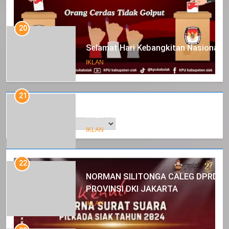
20
Selamat Hari Kebangkitan Nasional
IKLAN
21
Arsip
Iklan Pemerintah Kabupaten Siak
IKLAN
22
NORMAN SILITONGA CALEG DPRD
PROVINSI DKI JAKARTA
IKLAN