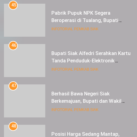
45
Pabrik Pupuk NPK Segera
Beroperasi di Tualang, Bupati
Alfedri Investasi ini Tingkatkan
INFOTORIAL PEMKAB SIAK
Ekonomi Masyarakat
46
Bupati Siak Alfedri Serahkan Kartu
Tanda Penduduk-Elektronik
Kepada Pelajar SMK 1 Koto Gasib
INFOTORIAL PEMKAB SIAK
47
Berhasil Bawa Negeri Siak
Berkemajuan, Bupati dan Wakil
Bupati Siak Terima Gelar Adat
INFOTORIAL PEMKAB SIAK
48
Posisi Harga Sedang Mantap,