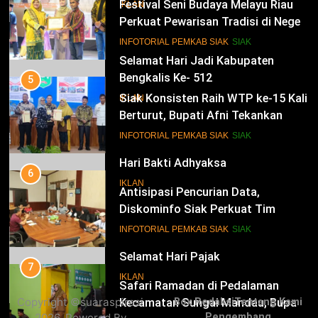
Festival Seni Budaya Melayu Riau
IKLAN
Perkuat Pewarisan Tradisi di Negeri
Istana
14
INFOTORIAL PEMKAB SIAK
SIAK
Selamat Hari Jadi Kabupaten
Bengkalis Ke- 512
5
Siak Konsisten Raih WTP ke-15 Kali
IKLAN
Berturut, Bupati Afni Tekankan
Penguatan Tata Kelola Keuangan
15
INFOTORIAL PEMKAB SIAK
SIAK
Hari Bakti Adhyaksa
6
IKLAN
Antisipasi Pencurian Data,
Diskominfo Siak Perkuat Tim
Tanggap Insiden Siber Mendukung
16
INFOTORIAL PEMKAB SIAK
SIAK
SPBE
Selamat Hari Pajak
7
IKLAN
Safari Ramadan di Pedalaman
Copyright ©suaraspirasi
Box Redaksi
Tentang Kami
Kecamatan Sungai Mandau, Bupati
2026. Powered By
Pengembang