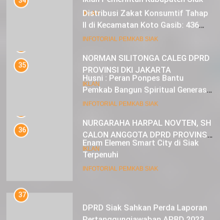
35
IKLAN
Husni : Peran Ponpes Bantu
Pemkab Bangun Spiritual Generasi
Muda
22
INFOTORIAL PEMKAB SIAK
NORMAN SILITONGA CALEG DPRD
PROVINSI DKI JAKARTA
36
Enam Elemen Smart City di Siak
IKLAN
Terpenuhi
23
INFOTORIAL PEMKAB SIAK
NURGARAHA HARPAL NOVTEN, SH
CALON ANGGOTA DPRD PROVINSI
37
DKI JAKARTA
DPRD Siak Sahkan Perda Laporan
IKLAN
Pertanggungjawaban APBD 2023
INFOTORIAL PEMKAB SIAK
38
Alfedri : Apresiasi Pembangunan di