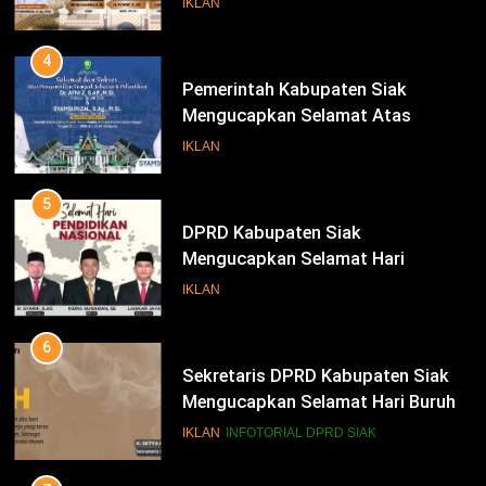
IKLAN
Bupati Dan Wakil Bupati Siak
Periode 2025-2030
4
Pemerintah Kabupaten Siak
Mengucapkan Selamat Atas
Pengambilan Sumpah Jabatan
IKLAN
Bupati Dan Wakil Bupati Siak
Periode 2025-2030
5
DPRD Kabupaten Siak
Mengucapkan Selamat Hari
Pendidikan Nasional
IKLAN
6
Sekretaris DPRD Kabupaten Siak
Mengucapkan Selamat Hari Buruh
78
Alfedri; Upaya Pemerintah Bersama
IKLAN
INFOTORIAL DPRD SIAK
Pihak Terkait Sukseskan Pemilu
2024