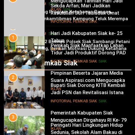
Mengucapkan Tahniah Hari Jadi
1
HUKRIM
SIAK
Kabupaten Siak Ke-25 Tahun
Pemkab Siak Manfaatkan Lahan
02
IKLAN
SIAK
Dukung Program Ketahanan Pangan,
Tidur Jadi Produktif Dorong PAD
Bhabinkamtibmas Kampung Teluk Merempan
dan Kesejahteraan Warga
11
Tinjau Tanaman Jagung Waga
INFOTORIAL PEMKAB SIAK
SIAK
Hari Jadi Kabupaten Siak ke- 25
HUKRIM
SIAK
03
Tahun
2
Panit 2 Binmas Polsek Siak Sambangi Petani
Jagung, Berikan Motivasi Dukung Ketahanan
Bupati Siak Dorong KITB Kembali
IKLAN
Pangan Nasional
Jadi PSN dan Revitalisasi Istana
Infotorial Pemkab Siak
Kesultanan Siak
12
INFOTORIAL PEMKAB SIAK
SIAK
Pimpinan Beserta Jajaran Media
Suara Aspirasi.com Mengucapkan
3
Selamat HUT RI Ke-79
Peringati Hari Lingkungan Hidup
IKLAN
Sedunia, Sekolah Alam Bakau di
Siak Cetak Generasi Penjaga
13
INFOTORIAL PEMKAB SIAK
SIAK
Pesisir
Pemerintah Kabupaten Siak
Mengucapkan Dirgahayu RI Ke- 79
4
Festival Seni Budaya Melayu Riau
IKLAN