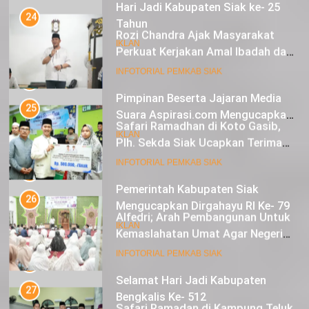
Damai dan Diberkahi
Hari Jadi Kabupaten Siak ke- 25
Tahun
25
Safari Ramadhan di Koto Gasib,
IKLAN
Plh. Sekda Siak Ucapkan Terima
Kasih Atas Bantuan Untuk Warga
12
INFOTORIAL PEMKAB SIAK
Pimpinan Beserta Jajaran Media
Suara Aspirasi.com Mengucapkan
26
Selamat HUT RI Ke-79
Alfedri; Arah Pembangunan Untuk
IKLAN
Kemaslahatan Umat Agar Negeri
Mendapat Berkah
13
INFOTORIAL PEMKAB SIAK
Pemerintah Kabupaten Siak
Mengucapkan Dirgahayu RI Ke- 79
27
Safari Ramadan di Kampung Teluk
IKLAN
Merbau, Bupati Alfedri Tekankan
Pentingnya Zakat
14
INFOTORIAL PEMKAB SIAK
Selamat Hari Jadi Kabupaten
Bengkalis Ke- 512
28