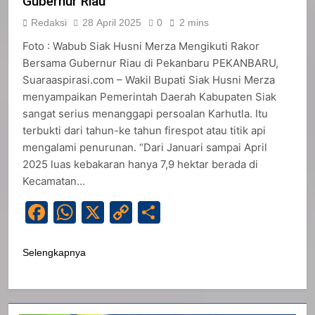
Gubernur Riau
Redaksi
28 April 2025
0
2 mins
Foto : Wabub Siak Husni Merza Mengikuti Rakor
Bersama Gubernur Riau di Pekanbaru PEKANBARU,
Suaraaspirasi.com – Wakil Bupati Siak Husni Merza
menyampaikan Pemerintah Daerah Kabupaten Siak
sangat serius menanggapi persoalan Karhutla. Itu
terbukti dari tahun-ke tahun firespot atau titik api
mengalami penurunan. “Dari Januari sampai April
2025 luas kebakaran hanya 7,9 hektar berada di
Kecamatan…
Facebook
WhatsApp
X
Copy
Share
Link
Selengkapnya