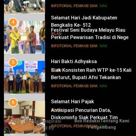
Perkuat Pewarisan Tradisi di Negeri
Istana
14
INFOTORIAL PEMKAB SIAK
SIAK
Selamat Hari Jadi Kabupaten
Bengkalis Ke- 512
5
Siak Konsisten Raih WTP ke-15 Kali
IKLAN
Berturut, Bupati Afni Tekankan
Penguatan Tata Kelola Keuangan
15
INFOTORIAL PEMKAB SIAK
SIAK
Hari Bakti Adhyaksa
6
IKLAN
Antisipasi Pencurian Data,
Diskominfo Siak Perkuat Tim
Tanggap Insiden Siber Mendukung
16
INFOTORIAL PEMKAB SIAK
SIAK
SPBE
Selamat Hari Pajak
7
IKLAN
Safari Ramadan di Pedalaman
Copyright ©suaraspirasi
Box Redaksi
Tentang Kami
Kecamatan Sungai Mandau, Bupati
2026. Powered By
Pengembang
Siak Jemput Aspirasi Warga
17
INFOTORIAL PEMKAB SIAK
.
BlazeThemes