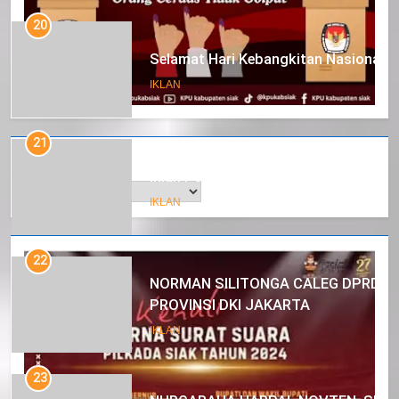
20
Selamat Hari Kebangkitan Nasional
IKLAN
21
Arsip
Iklan Pemerintah Kabupaten Siak
IKLAN
22
NORMAN SILITONGA CALEG DPRD
PROVINSI DKI JAKARTA
IKLAN
23