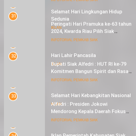
Sebagai Tuan Rumah
18
INFOTORIAL PEMKAB SIAK
Selamat Hari Lingkungan Hidup
Sedunia
32
Bupati Siak Alfedri : HUT RI ke-79
IKLAN
Komitmen Bangun Spirit dan Rasa
Nasionalisme
19
INFOTORIAL PEMKAB SIAK
Hari Lahir Pancasila
33
IKLAN
Alfedri : Presiden Jokowi
Mendorong Kepala Daerah Fokus
pada Inflasi dan Pilkada Serentak
20
INFOTORIAL PEMKAB SIAK
Selamat Hari Kebangkitan Nasional
34
IKLAN
Distribusi Zakat Konsumtif Tahap
II di Kecamatan Koto Gasib: 436
Mustahik Terima Bantuan
21
INFOTORIAL PEMKAB SIAK
Iklan Pemerintah Kabupaten Siak