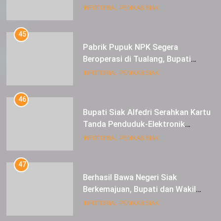
dan 1 Cultivator
45
Pabrik Pupuk NPK Segera
Beroperasi di Tualang, Bupati
Alfedri Investasi ini Tingkatkan
INFOTORIAL PEMKAB SIAK
Ekonomi Masyarakat
46
Bupati Siak Alfedri Serahkan Kartu
Tanda Penduduk-Elektronik
Kepada Pelajar SMK 1 Koto Gasib
INFOTORIAL PEMKAB SIAK
47
Berhasil Bawa Negeri Siak
Berkemajuan, Bupati dan Wakil
Bupati Siak Terima Gelar Adat
INFOTORIAL PEMKAB SIAK
48