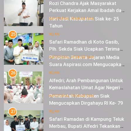
Perkuat Kerjakan Amal Ibadah dan
Jaga Solidaritas Agar Aman,
11
INFOTORIAL PEMKAB SIAK
Damai dan Diberkahi
Hari Jadi Kabupaten Siak ke- 25
Tahun
25
Safari Ramadhan di Koto Gasib,
IKLAN
Plh. Sekda Siak Ucapkan Terima
Kasih Atas Bantuan Untuk Warga
12
INFOTORIAL PEMKAB SIAK
Pimpinan Beserta Jajaran Media
Suara Aspirasi.com Mengucapkan
26
Selamat HUT RI Ke-79
Alfedri; Arah Pembangunan Untuk
IKLAN
Kemaslahatan Umat Agar Negeri
Mendapat Berkah
13
INFOTORIAL PEMKAB SIAK
Pemerintah Kabupaten Siak
Mengucapkan Dirgahayu RI Ke- 79
27
Safari Ramadan di Kampung Teluk
IKLAN
Merbau, Bupati Alfedri Tekankan
Pentingnya Zakat
14
INFOTORIAL PEMKAB SIAK