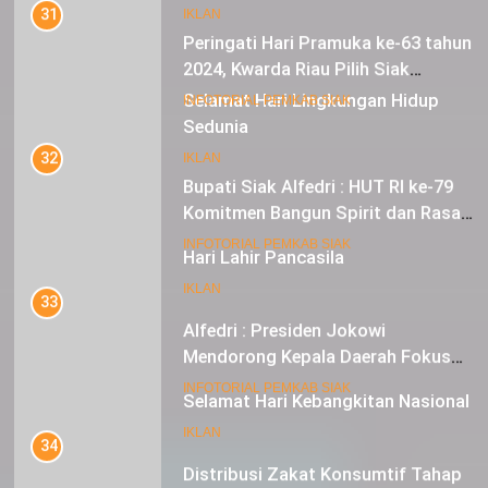
Peringati Hari Pramuka ke-63 tahun
IKLAN
2024, Kwarda Riau Pilih Siak
Sebagai Tuan Rumah
18
INFOTORIAL PEMKAB SIAK
Selamat Hari Lingkungan Hidup
Sedunia
32
Bupati Siak Alfedri : HUT RI ke-79
IKLAN
Komitmen Bangun Spirit dan Rasa
Nasionalisme
19
INFOTORIAL PEMKAB SIAK
Hari Lahir Pancasila
33
IKLAN
Alfedri : Presiden Jokowi
Mendorong Kepala Daerah Fokus
pada Inflasi dan Pilkada Serentak
20
INFOTORIAL PEMKAB SIAK
Selamat Hari Kebangkitan Nasional
34
IKLAN
Distribusi Zakat Konsumtif Tahap
II di Kecamatan Koto Gasib: 436