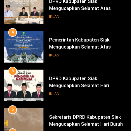
DPRD Kabupaten Siak
Mengucapkan Selamat Atas
Pengambilan Sumpah Jabatan
IKLAN
Bupati Dan Wakil Bupati Siak
Periode 2025-2030
4
Pemerintah Kabupaten Siak
Mengucapkan Selamat Atas
Pengambilan Sumpah Jabatan
IKLAN
Bupati Dan Wakil Bupati Siak
Periode 2025-2030
5
DPRD Kabupaten Siak
Mengucapkan Selamat Hari
Pendidikan Nasional
IKLAN
6
Sekretaris DPRD Kabupaten Siak
Mengucapkan Selamat Hari Buruh
78