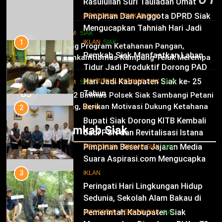
10
INFOTORIAL PEMKAB SIAK
6 Agustus 2026
Pimpinan Dan Anggota DPRD Siak
Mengucapkan Tahniah Hari Jadi
1
HUKRIM
SIAK
Kabupaten Siak Ke-25 Tahun
Pemkab Siak Manfaatkan Lahan
02
IKLAN
SIAK
Dukung Program Ketahanan Pangan,
Tidur Jadi Produktif Dorong PAD
Bhabinkamtibmas Kampung Teluk Merempan
dan Kesejahteraan Warga
11
Tinjau Tanaman Jagung Waga
INFOTORIAL PEMKAB SIAK
SIAK
Hari Jadi Kabupaten Siak ke- 25
HUKRIM
SIAK
03
Tahun
2
Panit 2 Binmas Polsek Siak Sambangi Petani
Jagung, Berikan Motivasi Dukung Ketahanan
Bupati Siak Dorong KITB Kembali
IKLAN
Pangan Nasional
Jadi PSN dan Revitalisasi Istana
Infotorial Pemkab Siak
Kesultanan Siak
12
INFOTORIAL PEMKAB SIAK
SIAK
Pimpinan Beserta Jajaran Media
Suara Aspirasi.com Mengucapkan
3
Selamat HUT RI Ke-79
Peringati Hari Lingkungan Hidup
IKLAN
Sedunia, Sekolah Alam Bakau di
Siak Cetak Generasi Penjaga
13
INFOTORIAL PEMKAB SIAK
SIAK
Pesisir
Pemerintah Kabupaten Siak