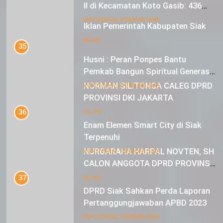
Mustahik Terima Bantuan
21
INFOTORIAL PEMKAB SIAK
Iklan Pemerintah Kabupaten Siak
35
IKLAN
Husni : Peran Ponpes Bantu
Pemkab Bangun Spiritual Generasi
Muda
22
INFOTORIAL PEMKAB SIAK
NORMAN SILITONGA CALEG DPRD
PROVINSI DKI JAKARTA
36
Enam Elemen Smart City di Siak
IKLAN
Terpenuhi
23
INFOTORIAL PEMKAB SIAK
NURGARAHA HARPAL NOVTEN, SH
CALON ANGGOTA DPRD PROVINSI
37
DKI JAKARTA
DPRD Siak Sahkan Perda Laporan
IKLAN
Pertanggungjawaban APBD 2023
INFOTORIAL PEMKAB SIAK