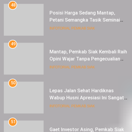
Posisi Harga Sedang Mantap,
Petani Semangka Tasik Seminai
Raup Untung
INFOTORIAL PEMKAB SIAK
49
Mantap, Pemkab Siak Kembali Raih
Opini Wajar Tanpa Pengecualian
ke-13 Dari BPK RI.
INFOTORIAL PEMKAB SIAK
50
Lepas Jalan Sehat Hardiknas
Wabup Husni Apresiasi Ini Sangat
Luar Biasa
INFOTORIAL PEMKAB SIAK
51
Gaet Investor Asing, Pemkab Siak
Taja Temu Bisnis dan Siak