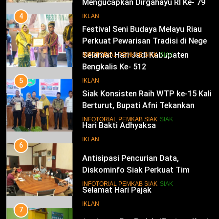
Mengucapkan Dirgahayu RI Ke- 79
4
Festival Seni Budaya Melayu Riau
IKLAN
Perkuat Pewarisan Tradisi di Negeri
Istana
14
INFOTORIAL PEMKAB SIAK
SIAK
Selamat Hari Jadi Kabupaten
Bengkalis Ke- 512
5
Siak Konsisten Raih WTP ke-15 Kali
IKLAN
Berturut, Bupati Afni Tekankan
Penguatan Tata Kelola Keuangan
15
INFOTORIAL PEMKAB SIAK
SIAK
Hari Bakti Adhyaksa
6
IKLAN
Antisipasi Pencurian Data,
Diskominfo Siak Perkuat Tim
Tanggap Insiden Siber Mendukung
16
INFOTORIAL PEMKAB SIAK
SIAK
SPBE
Selamat Hari Pajak
7
IKLAN
Safari Ramadan di Pedalaman