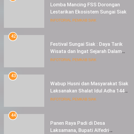
Lestarikan Ekosistem Sungai Siak
INFOTORIAL PEMKAB SIAK
42
Festival Sungai Siak : Daya Tarik
Wisata dan Ingat Sejarah Dalam
Lestarikan Peradaban
INFOTORIAL PEMKAB SIAK
43
Wabup Husni dan Masyarakat Siak
Laksanakan Shalat Idul Adha 1445
Hijriah di Lapangan Tugu Siak
INFOTORIAL PEMKAB SIAK
44
Panen Raya Padi di Desa
Laksamana, Bupati Alfedri
Serahkan 16 Unit Mesin Pompa Air
INFOTORIAL PEMKAB SIAK