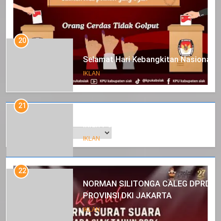
20
Selamat Hari Kebangkitan Nasional
IKLAN
21
Arsip
Iklan Pemerintah Kabupaten Siak
IKLAN
22
NORMAN SILITONGA CALEG DPRD
PROVINSI DKI JAKARTA
IKLAN