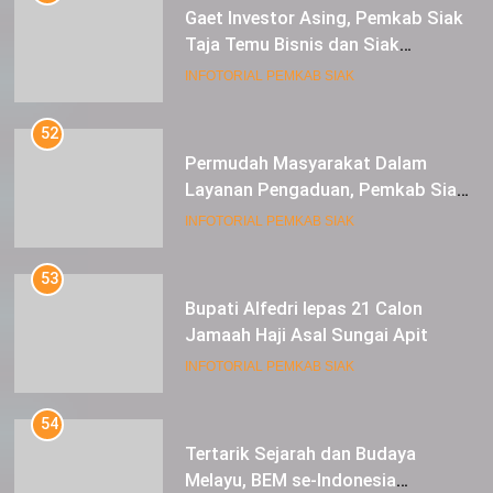
Gaet Investor Asing, Pemkab Siak
Taja Temu Bisnis dan Siak
Expoversary 2024
INFOTORIAL PEMKAB SIAK
52
Permudah Masyarakat Dalam
Layanan Pengaduan, Pemkab Siak
Luncurkan Aplikasi SIP PUAN
INFOTORIAL PEMKAB SIAK
53
Bupati Alfedri lepas 21 Calon
Jamaah Haji Asal Sungai Apit
INFOTORIAL PEMKAB SIAK
54
Tertarik Sejarah dan Budaya
Melayu, BEM se-Indonesia