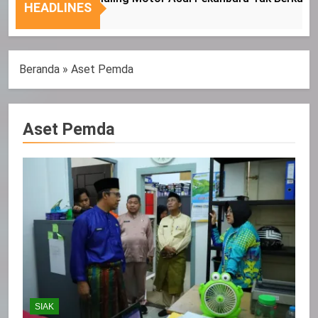
Nasional
Tepat
HEADLINES
Sasaran
Beranda
»
Aset Pemda
Aset Pemda
SIAK