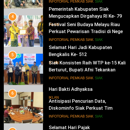
Siak Cetak Generasi Penjaga
13
INFOTORIAL PEMKAB SIAK
SIAK
Pesisir
Pemerintah Kabupaten Siak
Mengucapkan Dirgahayu RI Ke- 79
4
Festival Seni Budaya Melayu Riau
IKLAN
Perkuat Pewarisan Tradisi di Negeri
Istana
14
INFOTORIAL PEMKAB SIAK
SIAK
Selamat Hari Jadi Kabupaten
Bengkalis Ke- 512
5
Siak Konsisten Raih WTP ke-15 Kali
IKLAN
Berturut, Bupati Afni Tekankan
Penguatan Tata Kelola Keuangan
15
INFOTORIAL PEMKAB SIAK
SIAK
Hari Bakti Adhyaksa
6
IKLAN
Antisipasi Pencurian Data,
Diskominfo Siak Perkuat Tim
Tanggap Insiden Siber Mendukung
16
INFOTORIAL PEMKAB SIAK
SIAK
SPBE
Selamat Hari Pajak