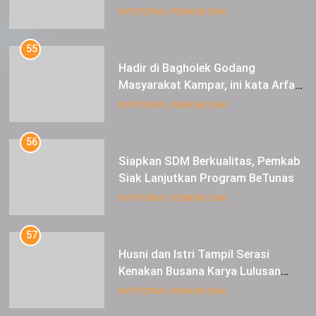
Berkunjung ke Kabupaten Siak
INFOTORIAL PEMKAB SIAK
55
Hadir di Bagholek Godang
Masyarakat Kampar, ini kata Arfan
Usman
INFOTORIAL PEMKAB SIAK
56
Siapkan SDM Berkualitas, Pemkab
Siak Lanjutkan Program BeTunas
INFOTORIAL PEMKAB SIAK
57
Husni dan Istri Tampil Serasi
Kenakan Busana Karya Lulusan
SMK Pariwisata Siak, di Lancang
INFOTORIAL PEMKAB SIAK
Kuning Carnival