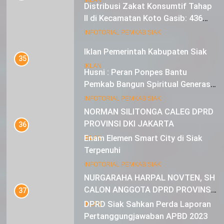
Distribusi Zakat Konsumtif Tahap
II di Kecamatan Koto Gasib: 436
Mustahik Terima Bantuan
21
INFOTORIAL PEMKAB SIAK
Iklan Pemerintah Kabupaten Siak
35
IKLAN
Husni : Peran Ponpes Bantu
Pemkab Bangun Spiritual Generasi
Muda
22
INFOTORIAL PEMKAB SIAK
NORMAN SILITONGA CALEG DPRD
PROVINSI DKI JAKARTA
36
Enam Elemen Smart City di Siak
IKLAN
Terpenuhi
23
INFOTORIAL PEMKAB SIAK
NURGARAHA HARPAL NOVTEN, SH
CALON ANGGOTA DPRD PROVINSI
37
DKI JAKARTA
DPRD Siak Sahkan Perda Laporan
IKLAN
Pertanggungjawaban APBD 2023