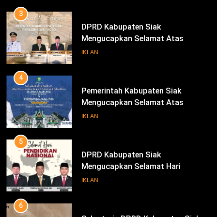
3
DPRD Kabupaten Siak
Mengucapkan Selamat Atas
Pengambilan Sumpah Jabatan
IKLAN
Bupati Dan Wakil Bupati Siak
Periode 2025-2030
4
Pemerintah Kabupaten Siak
Mengucapkan Selamat Atas
Pengambilan Sumpah Jabatan
IKLAN
Bupati Dan Wakil Bupati Siak
Periode 2025-2030
5
DPRD Kabupaten Siak
Mengucapkan Selamat Hari
Pendidikan Nasional
IKLAN
6