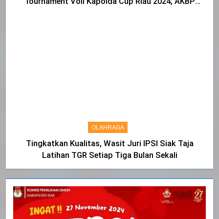
Tournament Voli Kapolda Cup Riau 2024, AKBP
Asep Sujarwadi Ucap Rasa Syukur dan Terimakasih
OLAHRAGA
Tingkatkan Kualitas, Wasit Juri IPSI Siak Taja
Latihan TGR Setiap Tiga Bulan Sekali