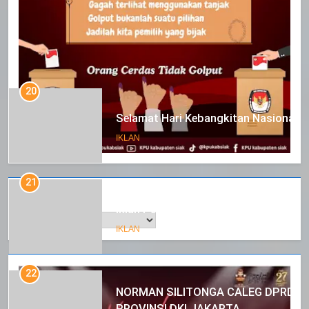
20
Selamat Hari Kebangkitan Nasional
IKLAN
21
Arsip
Iklan Pemerintah Kabupaten Siak
IKLAN
22
NORMAN SILITONGA CALEG DPRD
PROVINSI DKI JAKARTA