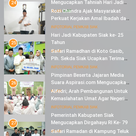
Mengucapkan Tahniah Hari Jadi
24
Kabupaten Siak Ke-25 Tahun
Rozi Chandra Ajak Masyarakat
IKLAN
SIAK
Perkuat Kerjakan Amal Ibadah dan
Jaga Solidaritas Agar Aman,
11
INFOTORIAL PEMKAB SIAK
Damai dan Diberkahi
Hari Jadi Kabupaten Siak ke- 25
Tahun
25
Safari Ramadhan di Koto Gasib,
IKLAN
Plh. Sekda Siak Ucapkan Terima
Kasih Atas Bantuan Untuk Warga
12
INFOTORIAL PEMKAB SIAK
Pimpinan Beserta Jajaran Media
Suara Aspirasi.com Mengucapkan
26
Selamat HUT RI Ke-79
Alfedri; Arah Pembangunan Untuk
IKLAN
Kemaslahatan Umat Agar Negeri
Mendapat Berkah
13
INFOTORIAL PEMKAB SIAK
Pemerintah Kabupaten Siak
Mengucapkan Dirgahayu RI Ke- 79
27
Safari Ramadan di Kampung Teluk
IKLAN