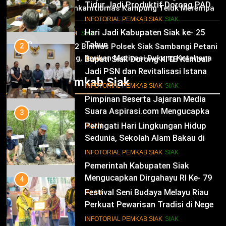
Bupati Siak Dorong KITB Kembali
02
IKLAN
Dukung Program Ketahanan Pangan,
Jadi PSN dan Revitalisasi Istana
Bhabinkamtibmas Kampung Teluk Merempan
Kesultanan Siak
12
Tinjau Tanaman Jagung Waga
INFOTORIAL PEMKAB SIAK
SIAK
Pimpinan Beserta Jajaran Media
HUKRIM
SIAK
03
Suara Aspirasi.com Mengucapkan
3
Panit 2 Binmas Polsek Siak Sambangi Petani
Selamat HUT RI Ke-79
Jagung, Berikan Motivasi Dukung Ketahanan
Peringati Hari Lingkungan Hidup
IKLAN
Pangan Nasional
Sedunia, Sekolah Alam Bakau di
Infotorial Pemkab Siak
Siak Cetak Generasi Penjaga
13
INFOTORIAL PEMKAB SIAK
SIAK
Pesisir
Pemerintah Kabupaten Siak
Mengucapkan Dirgahayu RI Ke- 79
4
Festival Seni Budaya Melayu Riau
IKLAN
Perkuat Pewarisan Tradisi di Negeri
Istana
14
INFOTORIAL PEMKAB SIAK
SIAK
Selamat Hari Jadi Kabupaten
Bengkalis Ke- 512
5
Siak Konsisten Raih WTP ke-15 Kali
IKLAN
Berturut, Bupati Afni Tekankan
Penguatan Tata Kelola Keuangan