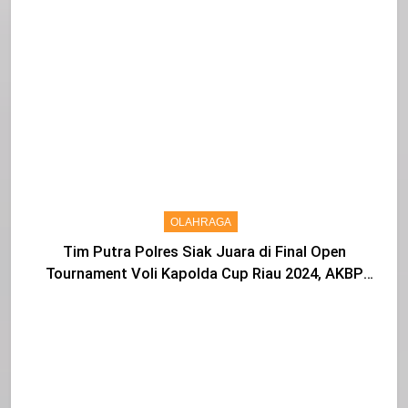
DPRD Siak Indra Gunawan di Sahkan Menjadi
Warga IKS
OLAHRAGA
Tim Putra Polres Siak Juara di Final Open
Tournament Voli Kapolda Cup Riau 2024, AKBP
Asep Sujarwadi Ucap Rasa Syukur dan Terimakasih