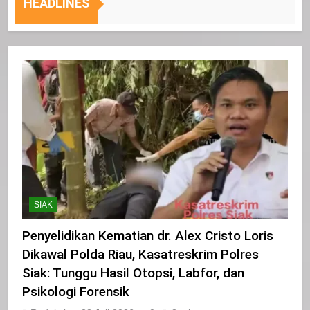
Sasaran
i, Maling Motor Asal Pekanbaru Tak Berkutik Saat Ditangk
HEADLINES
SIAK
Penyelidikan Kematian dr. Alex Cristo Loris
Dikawal Polda Riau, Kasatreskrim Polres
Siak: Tunggu Hasil Otopsi, Labfor, dan
Psikologi Forensik