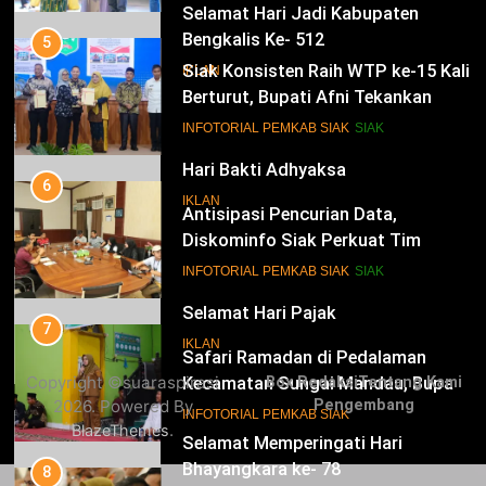
15
INFOTORIAL PEMKAB SIAK
SIAK
Hari Bakti Adhyaksa
6
IKLAN
Antisipasi Pencurian Data,
Diskominfo Siak Perkuat Tim
Tanggap Insiden Siber Mendukung
16
INFOTORIAL PEMKAB SIAK
SIAK
SPBE
Selamat Hari Pajak
7
IKLAN
Safari Ramadan di Pedalaman
Kecamatan Sungai Mandau, Bupati
Siak Jemput Aspirasi Warga
17
INFOTORIAL PEMKAB SIAK
Selamat Memperingati Hari
Bhayangkara ke- 78
8
Dukung Polda Riau Pengamanan
IKLAN
Copyright ©suaraspirasi
Box Redaksi
Tentang Kami
Idulfitri, Bupati Siak Hadiri Rakor
2026. Powered By
Pengembang
Operasi Lancang Kuning 2026
18
INFOTORIAL PEMKAB SIAK
.
BlazeThemes
Selamat Hari Lingkungan Hidup