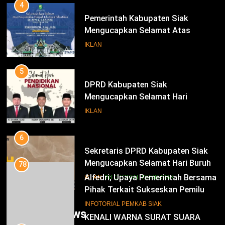
Periode 2025-2030
5
DPRD Kabupaten Siak
Mengucapkan Selamat Hari
Pendidikan Nasional
IKLAN
6
Sekretaris DPRD Kabupaten Siak
Mengucapkan Selamat Hari Buruh
78
Alfedri; Upaya Pemerintah Bersama
IKLAN
INFOTORIAL DPRD SIAK
Pihak Terkait Sukseskan Pemilu
2024
7
INFOTORIAL PEMKAB SIAK
KENALI WARNA SURAT SUARA
PILKADA SIAK TAHUN 2024
79
Hadiri Pelantikan KBMT dan PKS
IKLAN
Tabas, ini Kata Husni Merza
8
INFOTORIAL PEMKAB SIAK
Trending News