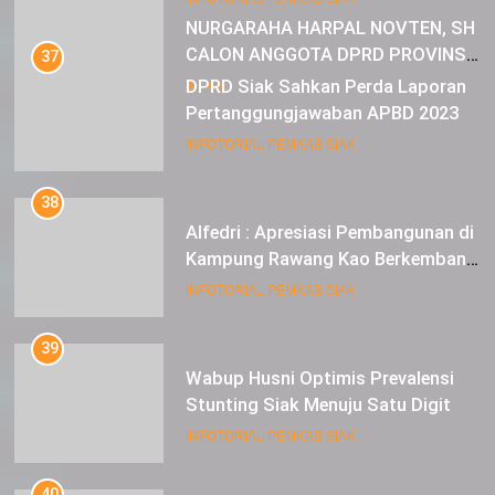
NURGARAHA HARPAL NOVTEN, SH
CALON ANGGOTA DPRD PROVINSI
37
DKI JAKARTA
DPRD Siak Sahkan Perda Laporan
IKLAN
Pertanggungjawaban APBD 2023
INFOTORIAL PEMKAB SIAK
38
Alfedri : Apresiasi Pembangunan di
Kampung Rawang Kao Berkembang
Pesat
INFOTORIAL PEMKAB SIAK
39
Wabup Husni Optimis Prevalensi
Stunting Siak Menuju Satu Digit
INFOTORIAL PEMKAB SIAK
40