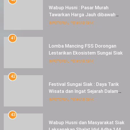
Wabup Husni : Pasar Murah
Tawarkan Harga Jauh dibawah
Pasar Tradisional
INFOTORIAL PEMKAB SIAK
41
Lomba Mancing FSS Dorongan
Lestarikan Ekosistem Sungai Siak
INFOTORIAL PEMKAB SIAK
42
Festival Sungai Siak : Daya Tarik
Wisata dan Ingat Sejarah Dalam
Lestarikan Peradaban
INFOTORIAL PEMKAB SIAK
43
Wabup Husni dan Masyarakat Siak
Laksanakan Shalat Idul Adha 1445