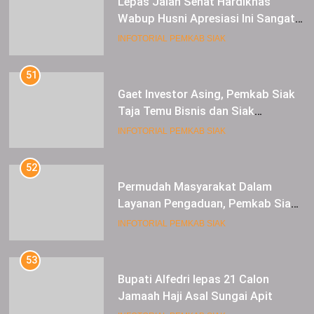
Lepas Jalan Sehat Hardiknas
Wabup Husni Apresiasi Ini Sangat
Luar Biasa
INFOTORIAL PEMKAB SIAK
51
Gaet Investor Asing, Pemkab Siak
Taja Temu Bisnis dan Siak
Expoversary 2024
INFOTORIAL PEMKAB SIAK
52
Permudah Masyarakat Dalam
Layanan Pengaduan, Pemkab Siak
Luncurkan Aplikasi SIP PUAN
INFOTORIAL PEMKAB SIAK
53
Bupati Alfedri lepas 21 Calon
Jamaah Haji Asal Sungai Apit