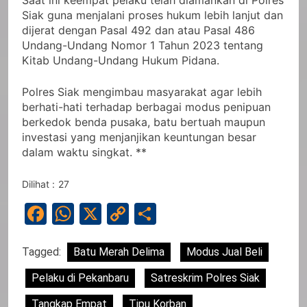
Saat ini keempat pelaku telah diamankan di Polres
Siak guna menjalani proses hukum lebih lanjut dan
dijerat dengan Pasal 492 dan atau Pasal 486
Undang-Undang Nomor 1 Tahun 2023 tentang
Kitab Undang-Undang Hukum Pidana.
Polres Siak mengimbau masyarakat agar lebih
berhati-hati terhadap berbagai modus penipuan
berkedok benda pusaka, batu bertuah maupun
investasi yang menjanjikan keuntungan besar
dalam waktu singkat. **
Dilihat :
27
Facebook
WhatsApp
X
Copy
Share
Link
Tagged:
Batu Merah Delima
Modus Jual Beli
Pelaku di Pekanbaru
Satreskrim Polres Siak
Tangkap Empat
Tipu Korban