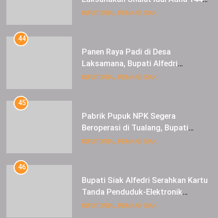
Hijriah di Lapangan Tugu Siak
INFOTORIAL PEMKAB SIAK
44
Panen Raya Padi di Desa
Laksamana, Bupati Alfedri
Serahkan 16 Unit Mesin Pompa Air
INFOTORIAL PEMKAB SIAK
dan 1 Cultivator
45
Pabrik Pupuk NPK Segera
Beroperasi di Tualang, Bupati
Alfedri Investasi ini Tingkatkan
INFOTORIAL PEMKAB SIAK
Ekonomi Masyarakat
46
Bupati Siak Alfedri Serahkan Kartu
Tanda Penduduk-Elektronik
Kepada Pelajar SMK 1 Koto Gasib
INFOTORIAL PEMKAB SIAK