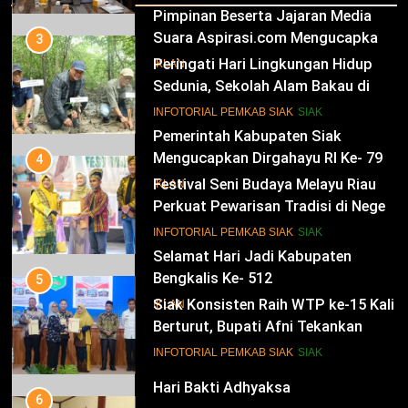
Pimpinan Beserta Jajaran Media
Suara Aspirasi.com Mengucapkan
3
Selamat HUT RI Ke-79
Peringati Hari Lingkungan Hidup
IKLAN
Sedunia, Sekolah Alam Bakau di
Siak Cetak Generasi Penjaga
13
INFOTORIAL PEMKAB SIAK
SIAK
Pesisir
Pemerintah Kabupaten Siak
Mengucapkan Dirgahayu RI Ke- 79
4
Festival Seni Budaya Melayu Riau
IKLAN
Perkuat Pewarisan Tradisi di Negeri
Istana
14
INFOTORIAL PEMKAB SIAK
SIAK
Selamat Hari Jadi Kabupaten
Bengkalis Ke- 512
5
Siak Konsisten Raih WTP ke-15 Kali
IKLAN
Berturut, Bupati Afni Tekankan
Penguatan Tata Kelola Keuangan
15
INFOTORIAL PEMKAB SIAK
SIAK
Hari Bakti Adhyaksa
6