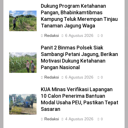
IKLAN
Dukung Program Ketahanan
Pangan, Bhabinkamtibmas
Kampung Teluk Merempan Tinjau
22
Tanaman Jagung Waga
NORMAN SILITONGA CALEG DPRD
PROVINSI DKI JAKARTA
Redaksi
6 Agustus 2026
0
IKLAN
Panit 2 Binmas Polsek Siak
Sambangi Petani Jagung, Berikan
23
Motivasi Dukung Ketahanan
NURGARAHA HARPAL NOVTEN, SH
Pangan Nasional
CALON ANGGOTA DPRD PROVINSI
Redaksi
6 Agustus 2026
DKI JAKARTA
0
IKLAN
KUA Minas Verifikasi Lapangan
1
10 Calon Penerima Bantuan
Pimpinan Beserta Anggota DPRD
Modal Usaha PEU, Pastikan Tepat
Kabupaten Siak Mengucapkan
Sasaran
Tahniah Hari Jadi Kabupaten Siak
IKLAN
Redaksi
4 Agustus 2026
0
Ke- 26