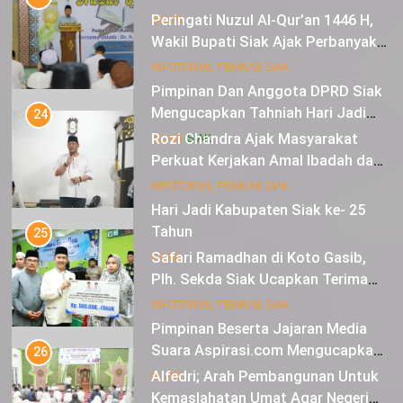
Peringati Nuzul Al-Qur’an 1446 H,
IKLAN
Wakil Bupati Siak Ajak Perbanyak
Tilawah Al Qur’an
10
INFOTORIAL PEMKAB SIAK
Pimpinan Dan Anggota DPRD Siak
Mengucapkan Tahniah Hari Jadi
24
Kabupaten Siak Ke-25 Tahun
Rozi Chandra Ajak Masyarakat
IKLAN
SIAK
Perkuat Kerjakan Amal Ibadah dan
Jaga Solidaritas Agar Aman,
11
INFOTORIAL PEMKAB SIAK
Damai dan Diberkahi
Hari Jadi Kabupaten Siak ke- 25
Tahun
25
Safari Ramadhan di Koto Gasib,
IKLAN
Plh. Sekda Siak Ucapkan Terima
Kasih Atas Bantuan Untuk Warga
12
INFOTORIAL PEMKAB SIAK
Pimpinan Beserta Jajaran Media
Suara Aspirasi.com Mengucapkan
26
Selamat HUT RI Ke-79
Alfedri; Arah Pembangunan Untuk
IKLAN
Kemaslahatan Umat Agar Negeri