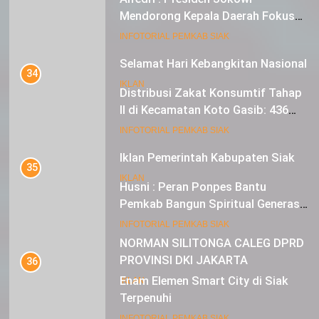
Mendorong Kepala Daerah Fokus
pada Inflasi dan Pilkada Serentak
20
INFOTORIAL PEMKAB SIAK
Selamat Hari Kebangkitan Nasional
34
IKLAN
Distribusi Zakat Konsumtif Tahap
II di Kecamatan Koto Gasib: 436
Mustahik Terima Bantuan
21
INFOTORIAL PEMKAB SIAK
Iklan Pemerintah Kabupaten Siak
35
IKLAN
Husni : Peran Ponpes Bantu
Pemkab Bangun Spiritual Generasi
Muda
22
INFOTORIAL PEMKAB SIAK
NORMAN SILITONGA CALEG DPRD
PROVINSI DKI JAKARTA
36
Enam Elemen Smart City di Siak
IKLAN
Terpenuhi
23
INFOTORIAL PEMKAB SIAK