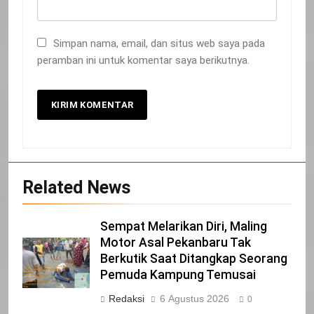
Simpan nama, email, dan situs web saya pada
peramban ini untuk komentar saya berikutnya.
20
Related News
Selamat Hari Kebangkitan Nasional
IKLAN
Sempat Melarikan Diri, Maling
Motor Asal Pekanbaru Tak
Berkutik Saat Ditangkap Seorang
21
Pemuda Kampung Temusai
Iklan Pemerintah Kabupaten Siak
Redaksi
6 Agustus 2026
0