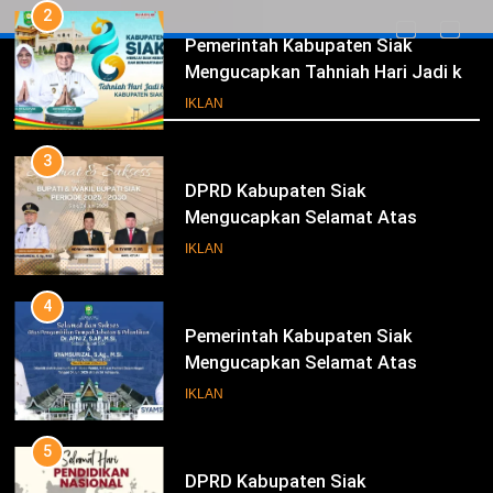
2
Pemerintah Kabupaten Siak
Mengucapkan Tahniah Hari Jadi ke-
Iklan
26 Kabupaten Siak
IKLAN
3
DPRD Kabupaten Siak
Mengucapkan Selamat Atas
Pengambilan Sumpah Jabatan
IKLAN
Bupati Dan Wakil Bupati Siak
Periode 2025-2030
4
Pemerintah Kabupaten Siak
Mengucapkan Selamat Atas
Pengambilan Sumpah Jabatan
IKLAN
Bupati Dan Wakil Bupati Siak
Periode 2025-2030
5
DPRD Kabupaten Siak