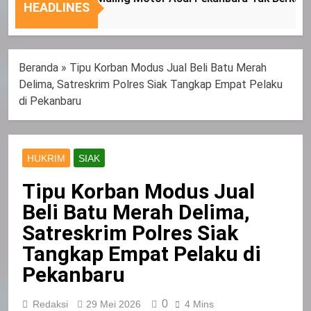
Nasional
Tepat
HEADLINES
Sasaran
Beranda
»
Tipu Korban Modus Jual Beli Batu Merah
Delima, Satreskrim Polres Siak Tangkap Empat Pelaku
di Pekanbaru
HUKRIM
SIAK
Tipu Korban Modus Jual
Beli Batu Merah Delima,
Satreskrim Polres Siak
Tangkap Empat Pelaku di
Pekanbaru
0
Redaksi
29 Mei 2026
4 Mins