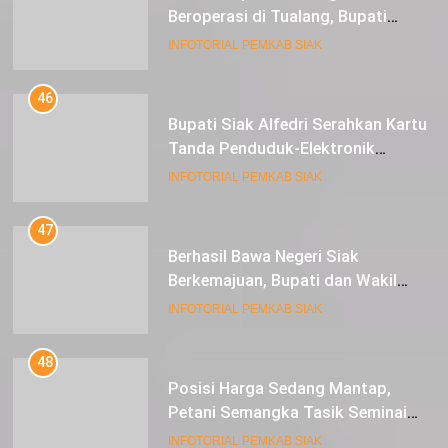
Beroperasi di Tualang, Bupati
Alfedri Investasi ini Tingkatkan
INFOTORIAL PEMKAB SIAK
Ekonomi Masyarakat
46
Bupati Siak Alfedri Serahkan Kartu
Tanda Penduduk-Elektronik
Kepada Pelajar SMK 1 Koto Gasib
INFOTORIAL PEMKAB SIAK
47
Berhasil Bawa Negeri Siak
Berkemajuan, Bupati dan Wakil
Bupati Siak Terima Gelar Adat
INFOTORIAL PEMKAB SIAK
48
Posisi Harga Sedang Mantap,
Petani Semangka Tasik Seminai
Raup Untung
INFOTORIAL PEMKAB SIAK