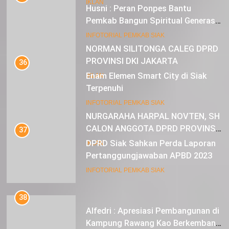
IKLAN
Husni : Peran Ponpes Bantu
Pemkab Bangun Spiritual Generasi
Muda
22
INFOTORIAL PEMKAB SIAK
NORMAN SILITONGA CALEG DPRD
PROVINSI DKI JAKARTA
36
Enam Elemen Smart City di Siak
IKLAN
Terpenuhi
23
INFOTORIAL PEMKAB SIAK
NURGARAHA HARPAL NOVTEN, SH
CALON ANGGOTA DPRD PROVINSI
37
DKI JAKARTA
DPRD Siak Sahkan Perda Laporan
IKLAN
Pertanggungjawaban APBD 2023
INFOTORIAL PEMKAB SIAK
38
Alfedri : Apresiasi Pembangunan di
Kampung Rawang Kao Berkembang