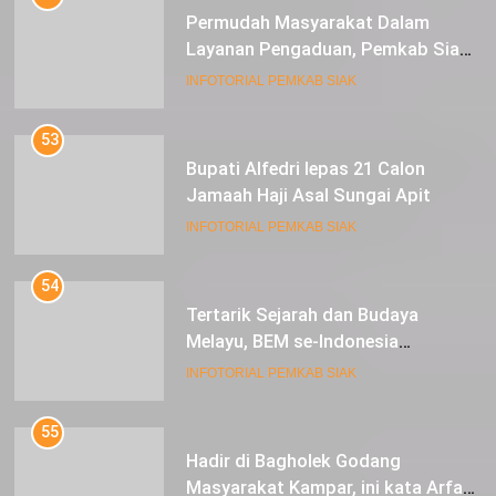
Permudah Masyarakat Dalam
Layanan Pengaduan, Pemkab Siak
Luncurkan Aplikasi SIP PUAN
INFOTORIAL PEMKAB SIAK
53
Bupati Alfedri lepas 21 Calon
Jamaah Haji Asal Sungai Apit
INFOTORIAL PEMKAB SIAK
54
Tertarik Sejarah dan Budaya
Melayu, BEM se-Indonesia
Berkunjung ke Kabupaten Siak
INFOTORIAL PEMKAB SIAK
55
Hadir di Bagholek Godang
Masyarakat Kampar, ini kata Arfan