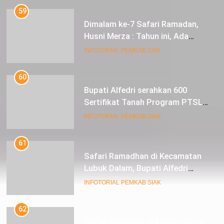
59
Dimalam ke-7 Safari Ramadan,
Husni Merza : Tahun ini, Ada
Perbaikan Jalan Lintas Siak ke
INFOTORIAL PEMKAB SIAK
Sungai Mandau
60
Bupati Alfedri serahkan 600
Sertifikat Tanah Program PTSL
kepada Masyarakat Tualang
INFOTORIAL PEMKAB SIAK
61
Safari Ramadhan di Kecamatan
Lubuk Dalam, Bupati Alfedri
Mengingatkan Masyarakat
INFOTORIAL PEMKAB SIAK
Pentingnya Berzakat
62
Safari Ramadan di Kandis, Husni