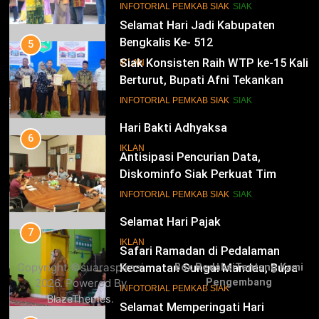
Istana
14
INFOTORIAL PEMKAB SIAK
SIAK
Selamat Hari Jadi Kabupaten
Bengkalis Ke- 512
5
Siak Konsisten Raih WTP ke-15 Kali
IKLAN
Berturut, Bupati Afni Tekankan
Penguatan Tata Kelola Keuangan
15
INFOTORIAL PEMKAB SIAK
SIAK
Hari Bakti Adhyaksa
6
IKLAN
Antisipasi Pencurian Data,
Diskominfo Siak Perkuat Tim
Tanggap Insiden Siber Mendukung
16
INFOTORIAL PEMKAB SIAK
SIAK
SPBE
Selamat Hari Pajak
7
IKLAN
Safari Ramadan di Pedalaman
Copyright ©suaraspirasi
Box Redaksi
Tentang Kami
Kecamatan Sungai Mandau, Bupati
2026. Powered By
Pengembang
Siak Jemput Aspirasi Warga
17
INFOTORIAL PEMKAB SIAK
.
BlazeThemes
Selamat Memperingati Hari