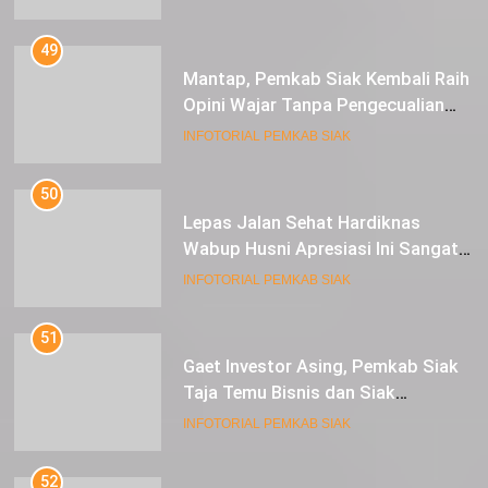
49
Mantap, Pemkab Siak Kembali Raih
Opini Wajar Tanpa Pengecualian
ke-13 Dari BPK RI.
INFOTORIAL PEMKAB SIAK
50
Lepas Jalan Sehat Hardiknas
Wabup Husni Apresiasi Ini Sangat
Luar Biasa
INFOTORIAL PEMKAB SIAK
51
Gaet Investor Asing, Pemkab Siak
Taja Temu Bisnis dan Siak
Expoversary 2024
INFOTORIAL PEMKAB SIAK
52