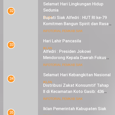
Selamat Hari Lingkungan Hidup
Sedunia
32
Bupati Siak Alfedri : HUT RI ke-79
IKLAN
Komitmen Bangun Spirit dan Rasa
Nasionalisme
19
INFOTORIAL PEMKAB SIAK
Hari Lahir Pancasila
33
IKLAN
Alfedri : Presiden Jokowi
Mendorong Kepala Daerah Fokus
pada Inflasi dan Pilkada Serentak
20
INFOTORIAL PEMKAB SIAK
Selamat Hari Kebangkitan Nasional
34
IKLAN
Distribusi Zakat Konsumtif Tahap
II di Kecamatan Koto Gasib: 436
Mustahik Terima Bantuan
21
INFOTORIAL PEMKAB SIAK
Iklan Pemerintah Kabupaten Siak
35