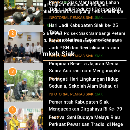
Kabupaten Siak Ke-25 Tahun
Pemkab Siak Manfaatkan Lahan
02
IKLAN
SIAK
Dukung Program Ketahanan Pangan,
Tidur Jadi Produktif Dorong PAD
Bhabinkamtibmas Kampung Teluk Merempan
dan Kesejahteraan Warga
11
Tinjau Tanaman Jagung Waga
INFOTORIAL PEMKAB SIAK
SIAK
Hari Jadi Kabupaten Siak ke- 25
HUKRIM
SIAK
03
Tahun
2
Panit 2 Binmas Polsek Siak Sambangi Petani
Jagung, Berikan Motivasi Dukung Ketahanan
Bupati Siak Dorong KITB Kembali
IKLAN
Pangan Nasional
Jadi PSN dan Revitalisasi Istana
Infotorial Pemkab Siak
Kesultanan Siak
12
INFOTORIAL PEMKAB SIAK
SIAK
Pimpinan Beserta Jajaran Media
Suara Aspirasi.com Mengucapkan
3
Selamat HUT RI Ke-79
Peringati Hari Lingkungan Hidup
IKLAN
Sedunia, Sekolah Alam Bakau di
Siak Cetak Generasi Penjaga
13
INFOTORIAL PEMKAB SIAK
SIAK
Pesisir
Pemerintah Kabupaten Siak
Mengucapkan Dirgahayu RI Ke- 79
4
Festival Seni Budaya Melayu Riau
IKLAN
Perkuat Pewarisan Tradisi di Negeri