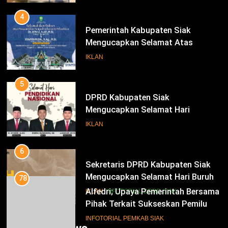
Periode 2025-2030
4
Pemerintah Kabupaten Siak
Mengucapkan Selamat Atas
Pengambilan Sumpah Jabatan
IKLAN
Bupati Dan Wakil Bupati Siak
Periode 2025-2030
5
DPRD Kabupaten Siak
Mengucapkan Selamat Hari
Pendidikan Nasional
IKLAN
6
Sekretaris DPRD Kabupaten Siak
Mengucapkan Selamat Hari Buruh
78
Alfedri; Upaya Pemerintah Bersama
IKLAN
INFOTORIAL DPRD SIAK
Pihak Terkait Sukseskan Pemilu
2024
7
INFOTORIAL PEMKAB SIAK