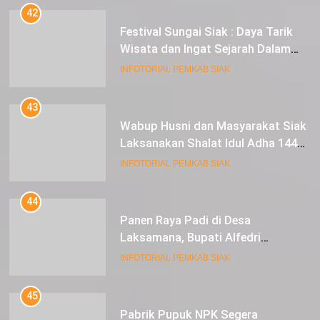
42
Festival Sungai Siak : Daya Tarik
Wisata dan Ingat Sejarah Dalam
Lestarikan Peradaban
INFOTORIAL PEMKAB SIAK
43
Wabup Husni dan Masyarakat Siak
Laksanakan Shalat Idul Adha 1445
Hijriah di Lapangan Tugu Siak
INFOTORIAL PEMKAB SIAK
44
Panen Raya Padi di Desa
Laksamana, Bupati Alfedri
Serahkan 16 Unit Mesin Pompa Air
INFOTORIAL PEMKAB SIAK
dan 1 Cultivator
45
Pabrik Pupuk NPK Segera