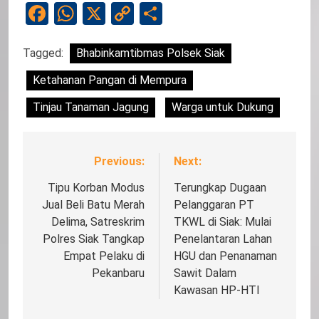
Facebook
WhatsApp
X
Copy
Share
Link
Tagged:
Bhabinkamtibmas Polsek Siak
Ketahanan Pangan di Mempura
Tinjau Tanaman Jagung
Warga untuk Dukung
Previous:
Next:
Navigasi
pos
Tipu Korban Modus
Terungkap Dugaan
Jual Beli Batu Merah
Pelanggaran PT
Delima, Satreskrim
TKWL di Siak: Mulai
Polres Siak Tangkap
Penelantaran Lahan
Empat Pelaku di
HGU dan Penanaman
Pekanbaru
Sawit Dalam
Kawasan HP-HTI