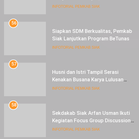
Usman
INFOTORIAL PEMKAB SIAK
56
Siapkan SDM Berkualitas, Pemkab
Siak Lanjutkan Program BeTunas
INFOTORIAL PEMKAB SIAK
57
Husni dan Istri Tampil Serasi
Kenakan Busana Karya Lulusan
SMK Pariwisata Siak, di Lancang
INFOTORIAL PEMKAB SIAK
Kuning Carnival
58
Sekdakab Siak Arfan Usman Ikuti
Kegiatan Focus Group Discussion
Tentang Kebijakan Penganggaran
INFOTORIAL PEMKAB SIAK
dan Pengangkatan ASN