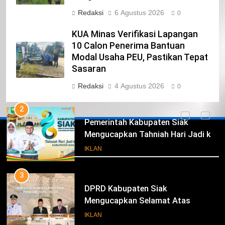
CALON ANGGOTA DPRD PROVINSI
Redaksi
6 Agustus 2026
DKI JAKARTA
0
IKLAN
KUA Minas Verifikasi Lapangan
1
10 Calon Penerima Bantuan
Pimpinan Beserta Anggota DPRD
Modal Usaha PEU, Pastikan Tepat
Kabupaten Siak Mengucapkan
Sasaran
Tahniah Hari Jadi Kabupaten Siak
IKLAN
Redaksi
4 Agustus 2026
0
Ke- 26
2
Pemerintah Kabupaten Siak
Mengucapkan Tahniah Hari Jadi ke-
Iklan
26 Kabupaten Siak
IKLAN
3
DPRD Kabupaten Siak
Mengucapkan Selamat Atas
Pengambilan Sumpah Jabatan
IKLAN
Bupati Dan Wakil Bupati Siak