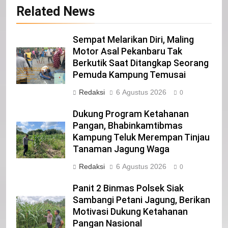
20
Related News
Selamat Hari Kebangkitan Nasional
IKLAN
Sempat Melarikan Diri, Maling
Motor Asal Pekanbaru Tak
Berkutik Saat Ditangkap Seorang
21
Pemuda Kampung Temusai
Iklan Pemerintah Kabupaten Siak
Redaksi
6 Agustus 2026
0
IKLAN
Dukung Program Ketahanan
Pangan, Bhabinkamtibmas
Kampung Teluk Merempan Tinjau
22
Tanaman Jagung Waga
NORMAN SILITONGA CALEG DPRD
PROVINSI DKI JAKARTA
Redaksi
6 Agustus 2026
0
IKLAN
Panit 2 Binmas Polsek Siak
Sambangi Petani Jagung, Berikan
23
Motivasi Dukung Ketahanan
NURGARAHA HARPAL NOVTEN, SH
Pangan Nasional