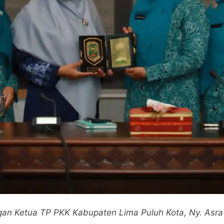
ngan Ketua TP PKK Kabupaten Lima Puluh Kota, Ny. Asr