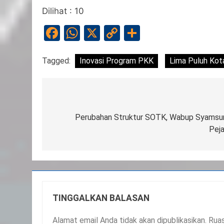
Dilihat :
10
Facebook
WhatsApp
X
Copy
Share
Link
Tagged:
Inovasi Program PKK
Lima Puluh Kot
Navigasi
pos
Perubahan Struktur SOTK, Wabup Syamsuri
Pej
TINGGALKAN BALASAN
Alamat email Anda tidak akan dipublikasikan.
Ruas