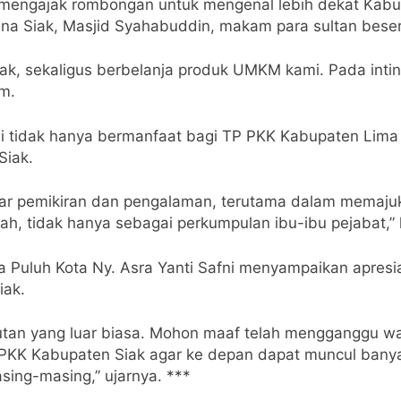
 mengajak rombongan untuk mengenal lebih dekat Kabup
tana Siak, Masjid Syahabuddin, makam para sultan besert
iak, sekaligus berbelanja produk UMKM kami. Pada inti
m.
ini tidak hanya bermanfaat bagi TP PKK Kabupaten Lima 
Siak.
ukar pemikiran dan pengalaman, terutama dalam mema
ah, tidak hanya sebagai perkumpulan ibu-ibu pejabat,” 
 Puluh Kota Ny. Asra Yanti Safni menyampaikan apresi
iak.
tan yang luar biasa. Mohon maaf telah mengganggu wa
i PKK Kabupaten Siak agar ke depan dapat muncul banyak
sing-masing,” ujarnya. ***