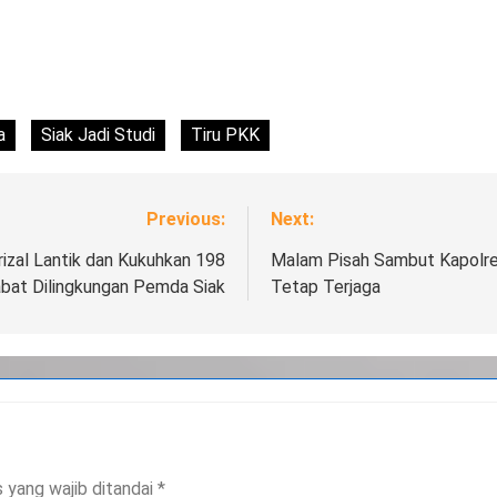
a
Siak Jadi Studi
Tiru PKK
Previous:
Next:
zal Lantik dan Kukuhkan 198
Malam Pisah Sambut Kapolres
abat Dilingkungan Pemda Siak
Tetap Terjaga
 yang wajib ditandai
*