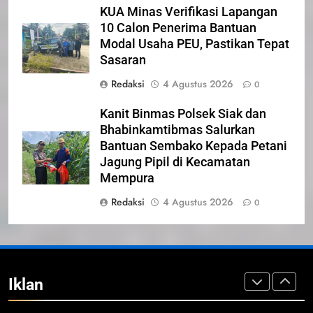
KUA Minas Verifikasi Lapangan
IKLAN
10 Calon Penerima Bantuan
Modal Usaha PEU, Pastikan Tepat
23
Sasaran
NURGARAHA HARPAL NOVTEN,
Redaksi
4 Agustus 2026
0
SH CALON ANGGOTA DPRD
PROVINSI DKI JAKARTA
IKLAN
Kanit Binmas Polsek Siak dan
Bhabinkamtibmas Salurkan
1
Bantuan Sembako Kepada Petani
Pimpinan Beserta Anggota DPRD
Jagung Pipil di Kecamatan
Kabupaten Siak Mengucapkan
Mempura
Tahniah Hari Jadi Kabupaten Siak
IKLAN
Redaksi
4 Agustus 2026
0
Ke- 26
2
Pemerintah Kabupaten Siak
Mengucapkan Tahniah Hari Jadi
Iklan
ke-26 Kabupaten Siak
IKLAN