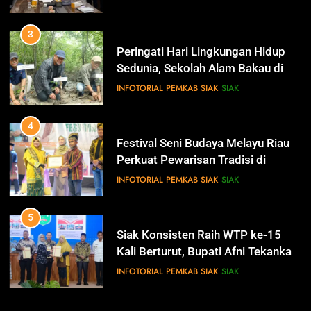
Pesisir
Pemerintah Kabupaten Siak
Mengucapkan Dirgahayu RI Ke- 79
4
IKLAN
Festival Seni Budaya Melayu Riau
Perkuat Pewarisan Tradisi di
Negeri Istana
INFOTORIAL PEMKAB SIAK
SIAK
14
Selamat Hari Jadi Kabupaten
Bengkalis Ke- 512
5
IKLAN
Siak Konsisten Raih WTP ke-15
Kali Berturut, Bupati Afni Tekankan
Penguatan Tata Kelola Keuangan
INFOTORIAL PEMKAB SIAK
SIAK
15
Hari Bakti Adhyaksa
6
IKLAN
Antisipasi Pencurian Data,
Diskominfo Siak Perkuat Tim
Tanggap Insiden Siber Mendukung
INFOTORIAL PEMKAB SIAK
SIAK
16
SPBE
Selamat Hari Pajak
7