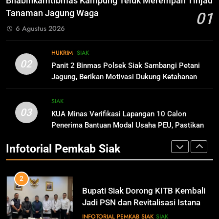
Bhabinkamtibmas Kampung Teluk Merempan Tinjau
Rasulullah Suri Tauladan Umat
Tanaman Jagung Waga
01
INFOTORIAL PEMKAB SIAK
10
6 Agustus 2026
Pimpinan Dan Anggota DPRD Siak
Mengucapkan Tahniah Hari Jadi
1
HUKRIM
SIAK
Kabupaten Siak Ke-25 Tahun
IKLAN
Pemkab Siak Manfaatkan Lahan
SIAK
02
Panit 2 Binmas Polsek Siak Sambangi Petani
Tidur Jadi Produktif Dorong PAD
Jagung, Berikan Motivasi Dukung Ketahanan
dan Kesejahteraan Warga
INFOTORIAL PEMKAB SIAK
SIAK
Pangan Nasional
11
Hari Jadi Kabupaten Siak ke- 25
SIAK
03
Tahun
KUA Minas Verifikasi Lapangan 10 Calon
2
Penerima Bantuan Modal Usaha PEU, Pastikan
IKLAN
Bupati Siak Dorong KITB Kembali
Tepat Sasaran
Jadi PSN dan Revitalisasi Istana
Infotorial Pemkab Siak
Kesultanan Siak
INFOTORIAL PEMKAB SIAK
SIAK
12
Pimpinan Beserta Jajaran Media
Suara Aspirasi.com Mengucapkan
3
Selamat HUT RI Ke-79
IKLAN
Peringati Hari Lingkungan Hidup
Sedunia, Sekolah Alam Bakau di
Siak Cetak Generasi Penjaga
INFOTORIAL PEMKAB SIAK
SIAK
13