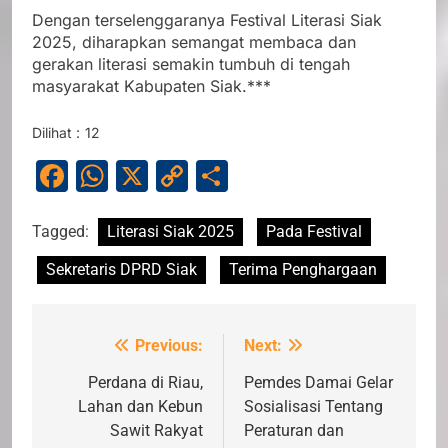
Dengan terselenggaranya Festival Literasi Siak
2025, diharapkan semangat membaca dan
gerakan literasi semakin tumbuh di tengah
masyarakat Kabupaten Siak.***
Dilihat :
12
Facebook
WhatsApp
X
Copy
Share
Link
Tagged:
Literasi Siak 2025
Pada Festival
Sekretaris DPRD Siak
Terima Penghargaan
Previous:
Next:
Navigasi
pos
Perdana di Riau,
Pemdes Damai Gelar
Lahan dan Kebun
Sosialisasi Tentang
Sawit Rakyat
Peraturan dan