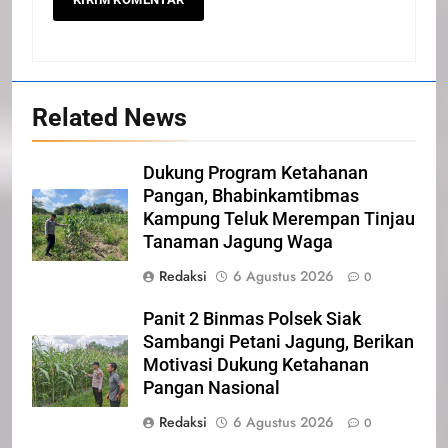
Related News
20
Selamat Hari Kebangkitan
Dukung Program Ketahanan
Nasional
Pangan, Bhabinkamtibmas
IKLAN
Kampung Teluk Merempan Tinjau
Tanaman Jagung Waga
21
Redaksi
6 Agustus 2026
0
Iklan Pemerintah Kabupaten Siak
Panit 2 Binmas Polsek Siak
IKLAN
Sambangi Petani Jagung, Berikan
Motivasi Dukung Ketahanan
Pangan Nasional
22
NORMAN SILITONGA CALEG
Redaksi
6 Agustus 2026
0
DPRD PROVINSI DKI JAKARTA