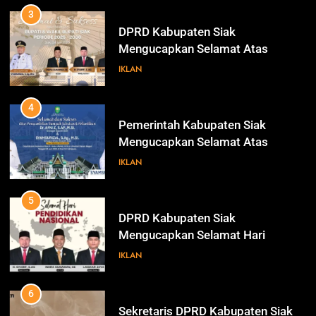
3
DPRD Kabupaten Siak
Mengucapkan Selamat Atas
Pengambilan Sumpah Jabatan
IKLAN
Bupati Dan Wakil Bupati Siak
Periode 2025-2030
4
Pemerintah Kabupaten Siak
Mengucapkan Selamat Atas
Pengambilan Sumpah Jabatan
IKLAN
Bupati Dan Wakil Bupati Siak
Periode 2025-2030
5
DPRD Kabupaten Siak
Mengucapkan Selamat Hari
Pendidikan Nasional
IKLAN
6
Sekretaris DPRD Kabupaten Siak