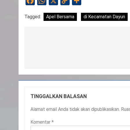
Facebook
WhatsApp
X
Copy
Share
Link
Tagged:
Apel Bersama
di Kecamatan Dayun
Navigasi
pos
TINGGALKAN BALASAN
Alamat email Anda tidak akan dipublikasikan.
Ruas
Komentar
*