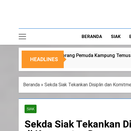
BERANDA
SIAK
emuda Kampung Temusai
Dukung Program Ket
HEADLINES
6 Agustus 2026
Beranda
»
Sekda Siak Tekankan Disiplin dan Komit
SIAK
Sekda Siak Tekankan D