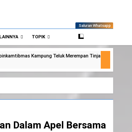
Saluran Whatsapp
LAINNYA
TOPIK
 Tinjau Tanaman Jagung Waga
Panit 2 Binm
6 Agustus 2026
nan Dalam Apel Bersama