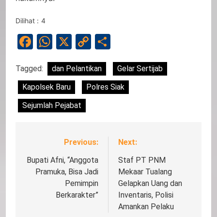
Dilihat :
4
Facebook
WhatsApp
X
Copy
Share
Link
Tagged:
dan Pelantikan
Gelar Sertijab
Kapolsek Baru
Polres Siak
Sejumlah Pejabat
Previous:
Next:
Navigasi
pos
Bupati Afni, “Anggota
Staf PT PNM
Pramuka, Bisa Jadi
Mekaar Tualang
Pemimpin
Gelapkan Uang dan
Berkarakter”
Inventaris, Polisi
Amankan Pelaku