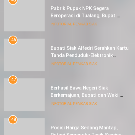
Pabrik Pupuk NPK Segera
Beroperasi di Tualang, Bupati
Alfedri Investasi ini Tingkatkan
INFOTORIAL PEMKAB SIAK
Ekonomi Masyarakat
46
Bupati Siak Alfedri Serahkan Kartu
Tanda Penduduk-Elektronik
Kepada Pelajar SMK 1 Koto Gasib
INFOTORIAL PEMKAB SIAK
47
Berhasil Bawa Negeri Siak
Berkemajuan, Bupati dan Wakil
Bupati Siak Terima Gelar Adat
INFOTORIAL PEMKAB SIAK
48
Posisi Harga Sedang Mantap,
Petani Semangka Tasik Seminai