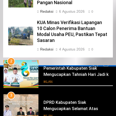
Pangan Nasional
CALON ANGGOTA DPRD PROVINSI
Redaksi
6 Agustus 2026
DKI JAKARTA
0
IKLAN
KUA Minas Verifikasi Lapangan
1
10 Calon Penerima Bantuan
Pimpinan Beserta Anggota DPRD
Modal Usaha PEU, Pastikan Tepat
Kabupaten Siak Mengucapkan
Sasaran
Tahniah Hari Jadi Kabupaten Siak
IKLAN
Redaksi
4 Agustus 2026
0
Ke- 26
2
Pemerintah Kabupaten Siak
Mengucapkan Tahniah Hari Jadi ke-
Iklan
26 Kabupaten Siak
IKLAN
3
DPRD Kabupaten Siak
Mengucapkan Selamat Atas
Pengambilan Sumpah Jabatan
IKLAN