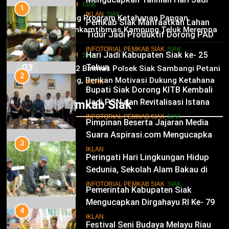
1
HUKRIM
SIAK
Kabupaten Siak Ke-25 Tahun
Pemkab Siak Manfaatkan Lahan
02
IKLAN
SIAK
Dukung Program Ketahanan Pangan,
Tidur Jadi Produktif Dorong PAD
Bhabinkamtibmas Kampung Teluk Merempan
dan Kesejahteraan Warga
11
Tinjau Tanaman Jagung Waga
INFOTORIAL PEMKAB SIAK
SIAK
Hari Jadi Kabupaten Siak ke- 25
HUKRIM
SIAK
03
Tahun
2
Panit 2 Binmas Polsek Siak Sambangi Petani
Jagung, Berikan Motivasi Dukung Ketahanan
Bupati Siak Dorong KITB Kembali
IKLAN
Pangan Nasional
Jadi PSN dan Revitalisasi Istana
Infotorial Pemkab Siak
Kesultanan Siak
12
INFOTORIAL PEMKAB SIAK
SIAK
Pimpinan Beserta Jajaran Media
Suara Aspirasi.com Mengucapkan
3
Selamat HUT RI Ke-79
Peringati Hari Lingkungan Hidup
IKLAN
Sedunia, Sekolah Alam Bakau di
Siak Cetak Generasi Penjaga
13
INFOTORIAL PEMKAB SIAK
SIAK
Pesisir
Pemerintah Kabupaten Siak
Mengucapkan Dirgahayu RI Ke- 79
4
Festival Seni Budaya Melayu Riau
IKLAN