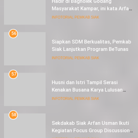
Masyarakat Kampar, ini kata Arfan
Usman
INFOTORIAL PEMKAB SIAK
56
Siapkan SDM Berkualitas, Pemkab
Siak Lanjutkan Program BeTunas
INFOTORIAL PEMKAB SIAK
57
Husni dan Istri Tampil Serasi
Kenakan Busana Karya Lulusan
SMK Pariwisata Siak, di Lancang
INFOTORIAL PEMKAB SIAK
Kuning Carnival
58
Sekdakab Siak Arfan Usman Ikuti
Kegiatan Focus Group Discussion
Tentang Kebijakan Penganggaran
INFOTORIAL PEMKAB SIAK