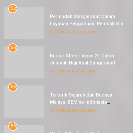
52
Permudah Masyarakat Dalam
Layanan Pengaduan, Pemkab Siak
Luncurkan Aplikasi SIP PUAN
INFOTORIAL PEMKAB SIAK
53
Bupati Alfedri lepas 21 Calon
Jamaah Haji Asal Sungai Apit
INFOTORIAL PEMKAB SIAK
54
Tertarik Sejarah dan Budaya
Melayu, BEM se-Indonesia
Berkunjung ke Kabupaten Siak
INFOTORIAL PEMKAB SIAK
55
Hadir di Bagholek Godang