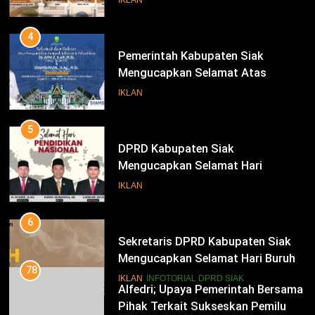
Bupati Dan Wakil Bupati Siak
Periode 2025-2030
4
Pemerintah Kabupaten Siak
Mengucapkan Selamat Atas
Pengambilan Sumpah Jabatan
IKLAN
Bupati Dan Wakil Bupati Siak
Periode 2025-2030
5
DPRD Kabupaten Siak
Mengucapkan Selamat Hari
Pendidikan Nasional
IKLAN
6
Sekretaris DPRD Kabupaten Siak
Mengucapkan Selamat Hari Buruh
78
Alfedri; Upaya Pemerintah Bersama
IKLAN
INFOTORIAL DPRD SIAK
Pihak Terkait Sukseskan Pemilu
2024