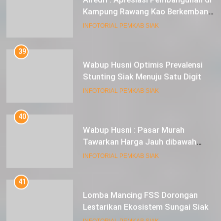
Kampung Rawang Kao Berkembang
Pesat
INFOTORIAL PEMKAB SIAK
39
Wabup Husni Optimis Prevalensi
Stunting Siak Menuju Satu Digit
INFOTORIAL PEMKAB SIAK
40
Wabup Husni : Pasar Murah
Tawarkan Harga Jauh dibawah
Pasar Tradisional
INFOTORIAL PEMKAB SIAK
41
Lomba Mancing FSS Dorongan
Lestarikan Ekosistem Sungai Siak
INFOTORIAL PEMKAB SIAK