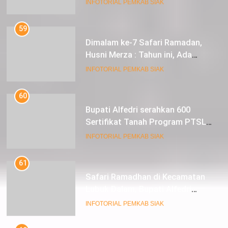
dan Pengangkatan ASN
59
Dimalam ke-7 Safari Ramadan,
Husni Merza : Tahun ini, Ada
Perbaikan Jalan Lintas Siak ke
INFOTORIAL PEMKAB SIAK
Sungai Mandau
60
Bupati Alfedri serahkan 600
Sertifikat Tanah Program PTSL
kepada Masyarakat Tualang
INFOTORIAL PEMKAB SIAK
61
Safari Ramadhan di Kecamatan
Lubuk Dalam, Bupati Alfedri
Mengingatkan Masyarakat
INFOTORIAL PEMKAB SIAK
Pentingnya Berzakat
62