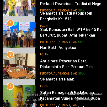
Perkuat Pewarisan Tradisi di Negeri
Istana
14
INFOTORIAL PEMKAB SIAK
SIAK
Selamat Hari Jadi Kabupaten
Bengkalis Ke- 512
5
Siak Konsisten Raih WTP ke-15 Kali
IKLAN
Berturut, Bupati Afni Tekankan
Penguatan Tata Kelola Keuangan
15
INFOTORIAL PEMKAB SIAK
SIAK
Hari Bakti Adhyaksa
6
IKLAN
Antisipasi Pencurian Data,
Diskominfo Siak Perkuat Tim
Tanggap Insiden Siber Mendukung
16
INFOTORIAL PEMKAB SIAK
SIAK
SPBE
Selamat Hari Pajak
7
IKLAN
Safari Ramadan di Pedalaman
Copyright ©suaraspirasi
Box Redaksi
Tentang Kami
Kecamatan Sungai Mandau, Bupati
2026. Powered By
Pengembang
Siak Jemput Aspirasi Warga
17
INFOTORIAL PEMKAB SIAK
.
BlazeThemes