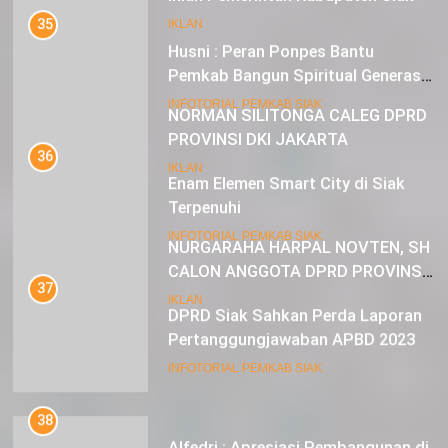
35
IKLAN
Husni : Peran Ponpes Bantu
Pemkab Bangun Spiritual Generasi
Muda
22
INFOTORIAL PEMKAB SIAK
NORMAN SILITONGA CALEG DPRD
PROVINSI DKI JAKARTA
36
Enam Elemen Smart City di Siak
IKLAN
Terpenuhi
23
INFOTORIAL PEMKAB SIAK
NURGARAHA HARPAL NOVTEN, SH
CALON ANGGOTA DPRD PROVINSI
37
DKI JAKARTA
DPRD Siak Sahkan Perda Laporan
IKLAN
Pertanggungjawaban APBD 2023
INFOTORIAL PEMKAB SIAK
38
Alfedri : Apresiasi Pembangunan di