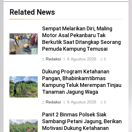
20
Related News
Selamat Hari Kebangkitan Nasional
IKLAN
Sempat Melarikan Diri, Maling
Motor Asal Pekanbaru Tak
Berkutik Saat Ditangkap Seorang
21
Pemuda Kampung Temusai
Iklan Pemerintah Kabupaten Siak
Redaksi
6 Agustus 2026
0
IKLAN
Dukung Program Ketahanan
Pangan, Bhabinkamtibmas
Kampung Teluk Merempan Tinjau
22
Tanaman Jagung Waga
NORMAN SILITONGA CALEG DPRD
PROVINSI DKI JAKARTA
Redaksi
6 Agustus 2026
0
IKLAN
Panit 2 Binmas Polsek Siak
Sambangi Petani Jagung, Berikan
23
Motivasi Dukung Ketahanan
NURGARAHA HARPAL NOVTEN, SH