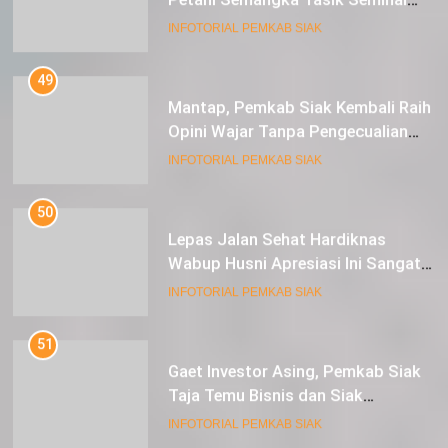
Raup Untung
INFOTORIAL PEMKAB SIAK
49
Mantap, Pemkab Siak Kembali Raih
Opini Wajar Tanpa Pengecualian
ke-13 Dari BPK RI.
INFOTORIAL PEMKAB SIAK
50
Lepas Jalan Sehat Hardiknas
Wabup Husni Apresiasi Ini Sangat
Luar Biasa
INFOTORIAL PEMKAB SIAK
51
Gaet Investor Asing, Pemkab Siak
Taja Temu Bisnis dan Siak
Expoversary 2024
INFOTORIAL PEMKAB SIAK