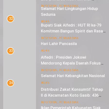
Sebagai Tuan Rumah
18
INFOTORIAL PEMKAB SIAK
Selamat Hari Lingkungan Hidup
Sedunia
32
Bupati Siak Alfedri : HUT RI ke-79
IKLAN
Komitmen Bangun Spirit dan Rasa
Nasionalisme
19
INFOTORIAL PEMKAB SIAK
Hari Lahir Pancasila
33
IKLAN
Alfedri : Presiden Jokowi
Mendorong Kepala Daerah Fokus
pada Inflasi dan Pilkada Serentak
20
INFOTORIAL PEMKAB SIAK
Selamat Hari Kebangkitan Nasional
34
IKLAN
Distribusi Zakat Konsumtif Tahap
II di Kecamatan Koto Gasib: 436
Mustahik Terima Bantuan
21
INFOTORIAL PEMKAB SIAK
Iklan Pemerintah Kabupaten Siak