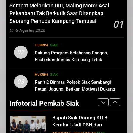
INGAT!! 27 November 2024,
81
Sempat Melarikan Diri, Maling Motor Asal
Ayo ke TPS! GOLPUT Bukan
Sekda Arfan; Mari Jadikan
Pekanbaru Tak Berkutik Saat Ditangkap
PILIHAN
IKLAN
Rasulullah Suri Tauladan Umat
Seorang Pemuda Kampung Temusai
01
INFOTORIAL PEMKAB SIAK
6 Agustus 2026
10
Pimpinan Dan Anggota DPRD
1
HUKRIM
SIAK
Siak Mengucapkan Tahniah
Pemkab Siak Manfaatkan
02
Dukung Program Ketahanan Pangan,
Hari Jadi Kabupaten Siak Ke-
IKLAN
SIAK
Lahan Tidur Jadi Produktif
Bhabinkamtibmas Kampung Teluk
25 Tahun
Dorong PAD dan Kesejahteraan
INFOTORIAL PEMKAB SIAK
SIAK
Merempan Tinjau Tanaman Jagung Waga
Warga
11
HUKRIM
SIAK
Hari Jadi Kabupaten Siak ke-
03
Panit 2 Binmas Polsek Siak Sambangi
2
25 Tahun
Petani Jagung, Berikan Motivasi Dukung
Bupati Siak Dorong KITB
IKLAN
Ketahanan Pangan Nasional
Kembali Jadi PSN dan
Infotorial Pemkab Siak
Revitalisasi Istana Kesultanan
INFOTORIAL PEMKAB SIAK
SIAK
Siak
12
Pimpinan Beserta Jajaran
3
Media Suara Aspirasi.com
Peringati Hari Lingkungan