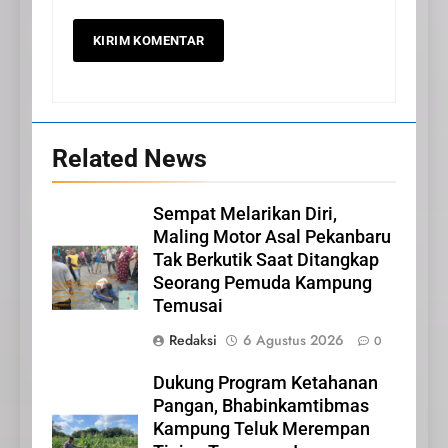
Related News
20
Sempat Melarikan Diri,
Selamat Hari Kebangkitan
Maling Motor Asal Pekanbaru
Nasional
Tak Berkutik Saat Ditangkap
IKLAN
Seorang Pemuda Kampung
Temusai
21
Redaksi
6 Agustus 2026
0
Iklan Pemerintah Kabupaten
Siak
Dukung Program Ketahanan
IKLAN
Pangan, Bhabinkamtibmas
Kampung Teluk Merempan