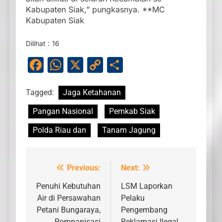
Kabupaten Siak,” pungkasnya. **MC
Kabupaten Siak
Dilihat :
16
Facebook
WhatsApp
X
Copy
Share
Link
Tagged:
Jaga Ketahanan
Pangan Nasional
Pemkab Siak
Polda Riau dan
Tanam Jagung
Previous:
Next:
Navigasi
pos
Penuhi Kebutuhan
LSM Laporkan
Air di Persawahan
Pelaku
Petani Bungaraya,
Pengembang
Pompanisasi
Reklamasi Ilegal