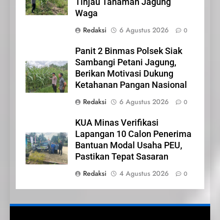
Tinjau Tanaman Jagung
22
Waga
NORMAN SILITONGA CALEG
DPRD PROVINSI DKI JAKARTA
Redaksi
6 Agustus 2026
0
IKLAN
Panit 2 Binmas Polsek Siak
Sambangi Petani Jagung,
23
Berikan Motivasi Dukung
NURGARAHA HARPAL
Ketahanan Pangan Nasional
NOVTEN, SH CALON ANGGOTA
Redaksi
6 Agustus 2026
0
DPRD PROVINSI DKI JAKARTA
IKLAN
KUA Minas Verifikasi
1
Lapangan 10 Calon Penerima
Pimpinan Beserta Anggota
Bantuan Modal Usaha PEU,
DPRD Kabupaten Siak
Pastikan Tepat Sasaran
Mengucapkan Tahniah Hari
IKLAN
Redaksi
4 Agustus 2026
0
Jadi Kabupaten Siak Ke- 26
2
Pemerintah Kabupaten Siak