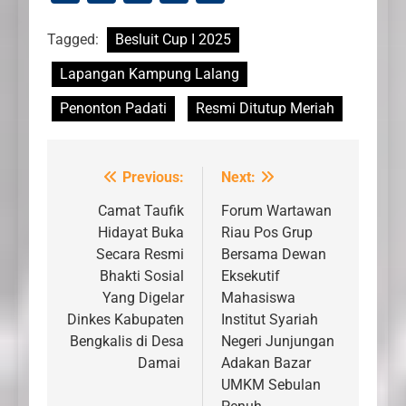
Link
Tagged:
Besluit Cup I 2025
Lapangan Kampung Lalang
Penonton Padati
Resmi Ditutup Meriah
Previous:
Next:
Navigasi
pos
Camat Taufik
Forum Wartawan
Hidayat Buka
Riau Pos Grup
Secara Resmi
Bersama Dewan
Bhakti Sosial
Eksekutif
Yang Digelar
Mahasiswa
Dinkes Kabupaten
Institut Syariah
Bengkalis di Desa
Negeri Junjungan
Damai
Adakan Bazar
UMKM Sebulan