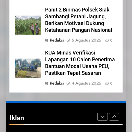
IKLAN
Panit 2 Binmas Polsek Siak
Sambangi Petani Jagung,
23
Berikan Motivasi Dukung
NURGARAHA HARPAL
Ketahanan Pangan Nasional
NOVTEN, SH CALON ANGGOTA
Redaksi
6 Agustus 2026
0
DPRD PROVINSI DKI JAKARTA
IKLAN
KUA Minas Verifikasi
1
Lapangan 10 Calon Penerima
Pimpinan Beserta Anggota
Bantuan Modal Usaha PEU,
DPRD Kabupaten Siak
Pastikan Tepat Sasaran
Mengucapkan Tahniah Hari
IKLAN
Redaksi
4 Agustus 2026
0
Jadi Kabupaten Siak Ke- 26
2
Pemerintah Kabupaten Siak
Mengucapkan Tahniah Hari
Iklan
Jadi ke-26 Kabupaten Siak
IKLAN