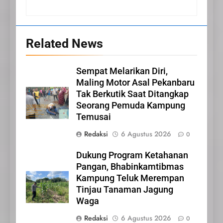
Related News
20
Sempat Melarikan Diri,
Selamat Hari Kebangkitan
Maling Motor Asal Pekanbaru
Nasional
Tak Berkutik Saat Ditangkap
IKLAN
Seorang Pemuda Kampung
Temusai
21
Redaksi
6 Agustus 2026
0
Iklan Pemerintah Kabupaten
Siak
Dukung Program Ketahanan
IKLAN
Pangan, Bhabinkamtibmas
Kampung Teluk Merempan
Tinjau Tanaman Jagung
22
Waga
NORMAN SILITONGA CALEG
DPRD PROVINSI DKI JAKARTA
Redaksi
6 Agustus 2026
0