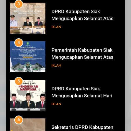
3
DPRD Kabupaten Siak
Mengucapkan Selamat Atas
Pengambilan Sumpah Jabatan
IKLAN
Bupati Dan Wakil Bupati Siak
Periode 2025-2030
4
Pemerintah Kabupaten Siak
Mengucapkan Selamat Atas
Pengambilan Sumpah Jabatan
IKLAN
Bupati Dan Wakil Bupati Siak
Periode 2025-2030
5
DPRD Kabupaten Siak
Mengucapkan Selamat Hari
Pendidikan Nasional
IKLAN
6
Sekretaris DPRD Kabupaten
78