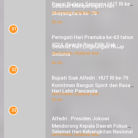
Selamat Memperingati Hari
Bhayangkara ke- 78
31
Peringati Hari Pramuka ke-63 tahun
IKLAN
2024, Kwarda Riau Pilih Siak
Sebagai Tuan Rumah
18
INFOTORIAL PEMKAB SIAK
Selamat Hari Lingkungan Hidup
Sedunia
32
Bupati Siak Alfedri : HUT RI ke-79
IKLAN
Komitmen Bangun Spirit dan Rasa
Nasionalisme
19
INFOTORIAL PEMKAB SIAK
Hari Lahir Pancasila
33
IKLAN
Alfedri : Presiden Jokowi
Mendorong Kepala Daerah Fokus
pada Inflasi dan Pilkada Serentak
20
INFOTORIAL PEMKAB SIAK
Selamat Hari Kebangkitan Nasional
34