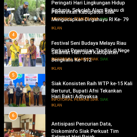
Siak Cetak Generasi Penjaga
13
INFOTORIAL PEMKAB SIAK
SIAK
Pesisir
Pemerintah Kabupaten Siak
Mengucapkan Dirgahayu RI Ke- 79
4
Festival Seni Budaya Melayu Riau
IKLAN
Perkuat Pewarisan Tradisi di Negeri
Istana
14
INFOTORIAL PEMKAB SIAK
SIAK
Selamat Hari Jadi Kabupaten
Bengkalis Ke- 512
5
Siak Konsisten Raih WTP ke-15 Kali
IKLAN
Berturut, Bupati Afni Tekankan
Penguatan Tata Kelola Keuangan
15
INFOTORIAL PEMKAB SIAK
SIAK
Hari Bakti Adhyaksa
6
IKLAN
Antisipasi Pencurian Data,
Diskominfo Siak Perkuat Tim
Tanggap Insiden Siber Mendukung
16
INFOTORIAL PEMKAB SIAK
SIAK
SPBE
Selamat Hari Pajak