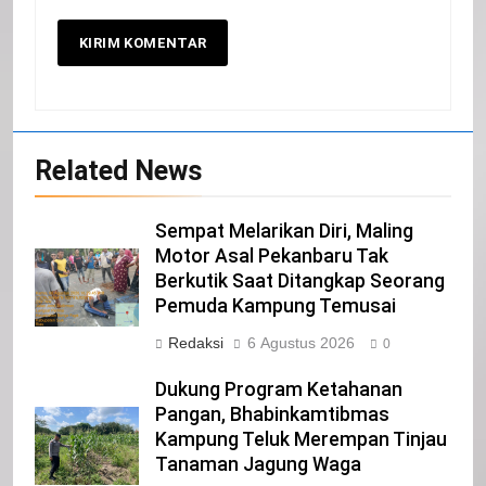
20
Related News
Selamat Hari Kebangkitan Nasional
IKLAN
Sempat Melarikan Diri, Maling
Motor Asal Pekanbaru Tak
Berkutik Saat Ditangkap Seorang
21
Pemuda Kampung Temusai
Iklan Pemerintah Kabupaten Siak
Redaksi
6 Agustus 2026
0
IKLAN
Dukung Program Ketahanan
Pangan, Bhabinkamtibmas
Kampung Teluk Merempan Tinjau
22
Tanaman Jagung Waga
NORMAN SILITONGA CALEG DPRD