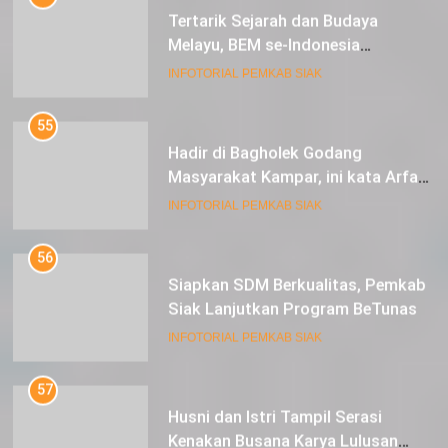
Berkunjung ke Kabupaten Siak
INFOTORIAL PEMKAB SIAK
55
Hadir di Bagholek Godang
Masyarakat Kampar, ini kata Arfan
Usman
INFOTORIAL PEMKAB SIAK
56
Siapkan SDM Berkualitas, Pemkab
Siak Lanjutkan Program BeTunas
INFOTORIAL PEMKAB SIAK
57
Husni dan Istri Tampil Serasi
Kenakan Busana Karya Lulusan
SMK Pariwisata Siak, di Lancang
INFOTORIAL PEMKAB SIAK
Kuning Carnival