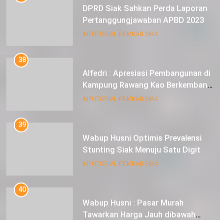
INFOTORIAL PEMKAB SIAK
38
Alfedri : Apresiasi Pembangunan di
Kampung Rawang Kao Berkembang
Pesat
INFOTORIAL PEMKAB SIAK
39
Wabup Husni Optimis Prevalensi
Stunting Siak Menuju Satu Digit
INFOTORIAL PEMKAB SIAK
40
Wabup Husni : Pasar Murah
Tawarkan Harga Jauh dibawah
Pasar Tradisional
INFOTORIAL PEMKAB SIAK