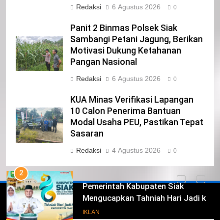
PROVINSI DKI JAKARTA
Redaksi
6 Agustus 2026
0
IKLAN
Panit 2 Binmas Polsek Siak
Sambangi Petani Jagung, Berikan
23
Motivasi Dukung Ketahanan
NURGARAHA HARPAL NOVTEN, SH
Pangan Nasional
CALON ANGGOTA DPRD PROVINSI
Redaksi
6 Agustus 2026
DKI JAKARTA
0
IKLAN
KUA Minas Verifikasi Lapangan
1
10 Calon Penerima Bantuan
Pimpinan Beserta Anggota DPRD
Modal Usaha PEU, Pastikan Tepat
Kabupaten Siak Mengucapkan
Sasaran
Tahniah Hari Jadi Kabupaten Siak
IKLAN
Redaksi
4 Agustus 2026
0
Ke- 26
2
Pemerintah Kabupaten Siak
Mengucapkan Tahniah Hari Jadi ke-
Iklan
26 Kabupaten Siak
IKLAN