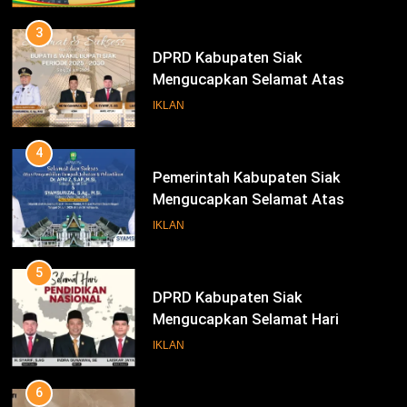
3
DPRD Kabupaten Siak
Mengucapkan Selamat Atas
Pengambilan Sumpah Jabatan
IKLAN
Bupati Dan Wakil Bupati Siak
Periode 2025-2030
4
Pemerintah Kabupaten Siak
Mengucapkan Selamat Atas
Pengambilan Sumpah Jabatan
IKLAN
Bupati Dan Wakil Bupati Siak
Periode 2025-2030
5
DPRD Kabupaten Siak
Mengucapkan Selamat Hari
Pendidikan Nasional
IKLAN
6