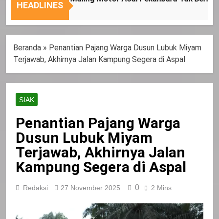
Nasional
Tepat
HEADLINES
Sasaran
Beranda
»
Penantian Pajang Warga Dusun Lubuk Miyam
Terjawab, Akhirnya Jalan Kampung Segera di Aspal
SIAK
Penantian Pajang Warga
Dusun Lubuk Miyam
Terjawab, Akhirnya Jalan
Kampung Segera di Aspal
0
Redaksi
27 November 2025
2 Mins