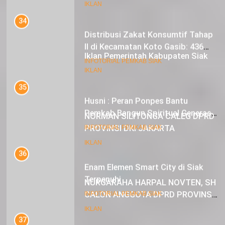
IKLAN
Distribusi Zakat Konsumtif Tahap
II di Kecamatan Koto Gasib: 436
Mustahik Terima Bantuan
21
INFOTORIAL PEMKAB SIAK
Iklan Pemerintah Kabupaten Siak
35
IKLAN
Husni : Peran Ponpes Bantu
Pemkab Bangun Spiritual Generasi
Muda
22
INFOTORIAL PEMKAB SIAK
NORMAN SILITONGA CALEG DPRD
PROVINSI DKI JAKARTA
36
Enam Elemen Smart City di Siak
IKLAN
Terpenuhi
23
INFOTORIAL PEMKAB SIAK
NURGARAHA HARPAL NOVTEN, SH
CALON ANGGOTA DPRD PROVINSI
37
DKI JAKARTA
DPRD Siak Sahkan Perda Laporan
IKLAN
Pertanggungjawaban APBD 2023