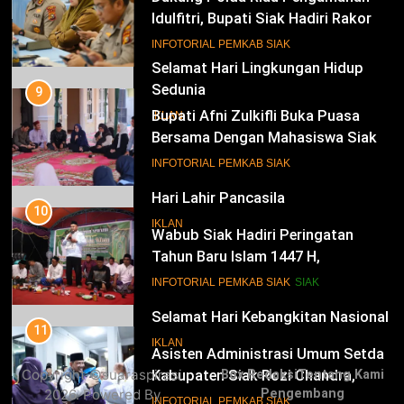
Idulfitri, Bupati Siak Hadiri Rakor
Operasi Lancang Kuning 2026
18
INFOTORIAL PEMKAB SIAK
Selamat Hari Lingkungan Hidup
Sedunia
9
Bupati Afni Zulkifli Buka Puasa
IKLAN
Bersama Dengan Mahasiswa Siak
di Pekanbaru, Serap Aspirasi dan
19
INFOTORIAL PEMKAB SIAK
Bahas Persoalan Beasiswa
Hari Lahir Pancasila
10
IKLAN
Wabub Siak Hadiri Peringatan
Tahun Baru Islam 1447 H,
Sampaikan Program Untuk
20
INFOTORIAL PEMKAB SIAK
SIAK
Kesejahteraan Masyarakat
Selamat Hari Kebangkitan Nasional
11
IKLAN
Asisten Administrasi Umum Setda
Copyright ©suaraspirasi
Box Redaksi
Tentang Kami
Kabupaten Siak Rozi Chandra,
2026. Powered By
Pengembang
Sambut Kepulangan 333 Jemaah
21
INFOTORIAL PEMKAB SIAK