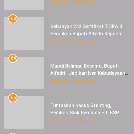
Meningkat
INFOTORIAL PEMKAB SIAK
63
Sebanyak 242 Sertifikat TORA di
Serahkan Bupati Alfedri Kepada
Masyarakat Kerinci Kiri
INFOTORIAL PEMKAB SIAK
64
Mandi Belimau Besamo, Bupati
Alfedri : Jadikan Iven Kebudayaan
tahunan di Kabupaten Siak
INFOTORIAL PEMKAB SIAK
65
Tuntaskan Kasus Stunting,
Pemkab Siak Bersama PT. BSP
Siap Berkolaborasi
INFOTORIAL PEMKAB SIAK