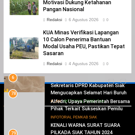
Motivasi Dukung Ketahanan
Pemerintah Kabupaten Siak
Pangan Nasional
Mengucapkan Selamat Atas
Redaksi
6 Agustus 2026
Pengambilan Sumpah Jabatan
0
IKLAN
Bupati Dan Wakil Bupati Siak
KUA Minas Verifikasi Lapangan
Periode 2025-2030
5
10 Calon Penerima Bantuan
DPRD Kabupaten Siak
Modal Usaha PEU, Pastikan Tepat
Mengucapkan Selamat Hari
Sasaran
Pendidikan Nasional
IKLAN
Redaksi
4 Agustus 2026
0
6
Sekretaris DPRD Kabupaten Siak
Mengucapkan Selamat Hari Buruh
78
Iklan
Alfedri; Upaya Pemerintah Bersama
IKLAN
INFOTORIAL DPRD SIAK
Pihak Terkait Sukseskan Pemilu
2024
7
INFOTORIAL PEMKAB SIAK
KENALI WARNA SURAT SUARA
PILKADA SIAK TAHUN 2024
79