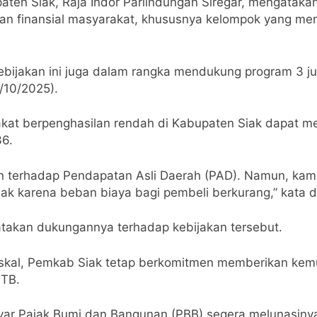
en Siak, Raja Indor Parlindungan Siregar, mengataka
an finansial masyarakat, khususnya kelompok yang m
 Kebijakan ini juga dalam rangka mendukung program 3 ju
8/10/2025).
yarakat berpenghasilan rendah di Kabupaten Siak dapa
36.
an terhadap Pendapatan Asli Daerah (PAD). Namun, kam
ak karena beban biaya bagi pembeli berkurang,” kata d
nyatakan dukungannya terhadap kebijakan tersebut.
 fiskal, Pemkab Siak tetap berkomitmen memberikan ke
HTB.
ar Pajak Bumi dan Bangunan (PBB) segera melunasiny