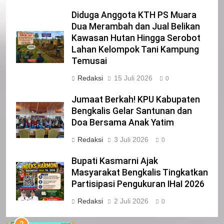
Diduga Anggota KTH PS Muara
Dua Merambah dan Jual Belikan
22
Kawasan Hutan Hingga Serobot
NORMAN SILITONGA CALEG DPRD
Lahan Kelompok Tani Kampung
PROVINSI DKI JAKARTA
Temusai
IKLAN
Redaksi
15 Juli 2026
0
23
Jumaat Berkah! KPU Kabupaten
NURGARAHA HARPAL NOVTEN, SH
Bengkalis Gelar Santunan dan
CALON ANGGOTA DPRD PROVINSI
Doa Bersama Anak Yatim
DKI JAKARTA
IKLAN
Redaksi
3 Juli 2026
0
1
Bupati Kasmarni Ajak
Pimpinan Beserta Anggota DPRD
Masyarakat Bengkalis Tingkatkan
Kabupaten Siak Mengucapkan
Partisipasi Pengukuran IHaI 2026
Tahniah Hari Jadi Kabupaten Siak
IKLAN
Redaksi
2 Juli 2026
0
Ke- 26