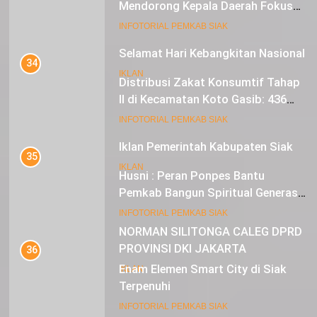
Mendorong Kepala Daerah Fokus
pada Inflasi dan Pilkada Serentak
20
INFOTORIAL PEMKAB SIAK
Selamat Hari Kebangkitan Nasional
34
IKLAN
Distribusi Zakat Konsumtif Tahap
II di Kecamatan Koto Gasib: 436
Mustahik Terima Bantuan
21
INFOTORIAL PEMKAB SIAK
Iklan Pemerintah Kabupaten Siak
35
IKLAN
Husni : Peran Ponpes Bantu
Pemkab Bangun Spiritual Generasi
Muda
22
INFOTORIAL PEMKAB SIAK
NORMAN SILITONGA CALEG DPRD
PROVINSI DKI JAKARTA
36
Enam Elemen Smart City di Siak
IKLAN
Terpenuhi
23
INFOTORIAL PEMKAB SIAK