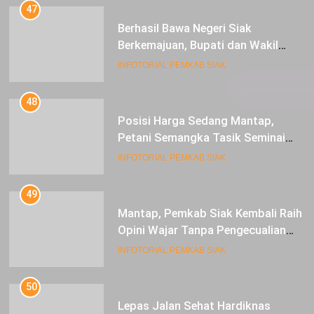
47
Berhasil Bawa Negeri Siak
Berkemajuan, Bupati dan Wakil
Bupati Siak Terima Gelar Adat
INFOTORIAL PEMKAB SIAK
48
Posisi Harga Sedang Mantap,
Petani Semangka Tasik Seminai
Raup Untung
INFOTORIAL PEMKAB SIAK
49
Mantap, Pemkab Siak Kembali Raih
Opini Wajar Tanpa Pengecualian
ke-13 Dari BPK RI.
INFOTORIAL PEMKAB SIAK
50
Lepas Jalan Sehat Hardiknas