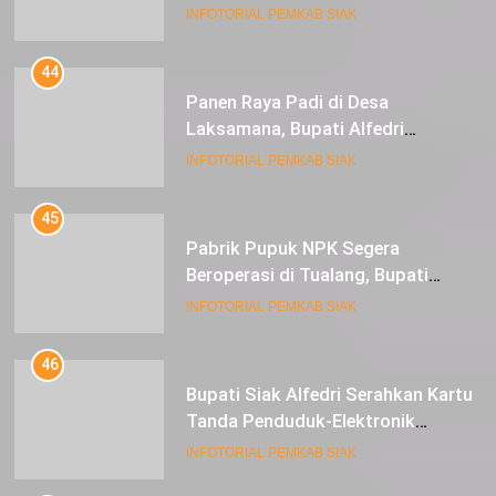
Hijriah di Lapangan Tugu Siak
INFOTORIAL PEMKAB SIAK
44
Panen Raya Padi di Desa
Laksamana, Bupati Alfedri
Serahkan 16 Unit Mesin Pompa Air
INFOTORIAL PEMKAB SIAK
dan 1 Cultivator
45
Pabrik Pupuk NPK Segera
Beroperasi di Tualang, Bupati
Alfedri Investasi ini Tingkatkan
INFOTORIAL PEMKAB SIAK
Ekonomi Masyarakat
46
Bupati Siak Alfedri Serahkan Kartu
Tanda Penduduk-Elektronik
Kepada Pelajar SMK 1 Koto Gasib
INFOTORIAL PEMKAB SIAK