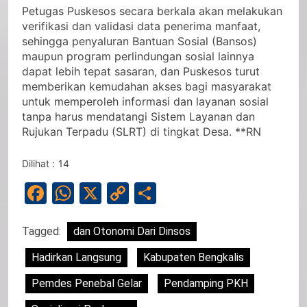
Petugas Puskesos secara berkala akan melakukan
verifikasi dan validasi data penerima manfaat,
sehingga penyaluran Bantuan Sosial (Bansos)
maupun program perlindungan sosial lainnya
dapat lebih tepat sasaran, dan Puskesos turut
memberikan kemudahan akses bagi masyarakat
untuk memperoleh informasi dan layanan sosial
tanpa harus mendatangi Sistem Layanan dan
Rujukan Terpadu (SLRT) di tingkat Desa. **RN
Dilihat :
14
Facebook
WhatsApp
X
Copy
Share
Link
Tagged:
dan Otonomi Dari Dinsos
Hadirkan Langsung
Kabupaten Bengkalis
Pemdes Penebal Gelar
Pendamping PKH