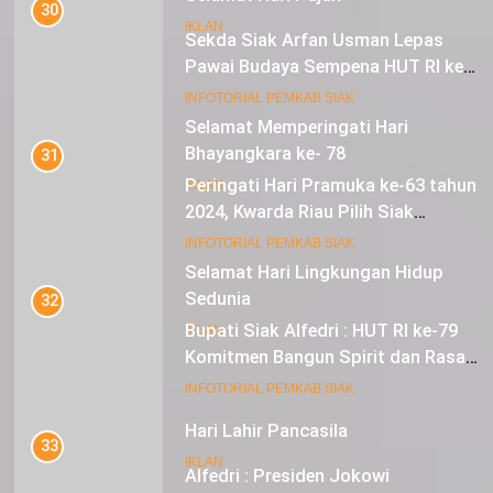
30
IKLAN
Sekda Siak Arfan Usman Lepas
Pawai Budaya Sempena HUT RI ke-
79
17
INFOTORIAL PEMKAB SIAK
Selamat Memperingati Hari
Bhayangkara ke- 78
31
Peringati Hari Pramuka ke-63 tahun
IKLAN
2024, Kwarda Riau Pilih Siak
Sebagai Tuan Rumah
18
INFOTORIAL PEMKAB SIAK
Selamat Hari Lingkungan Hidup
Sedunia
32
Bupati Siak Alfedri : HUT RI ke-79
IKLAN
Komitmen Bangun Spirit dan Rasa
Nasionalisme
19
INFOTORIAL PEMKAB SIAK
Hari Lahir Pancasila
33
IKLAN
Alfedri : Presiden Jokowi