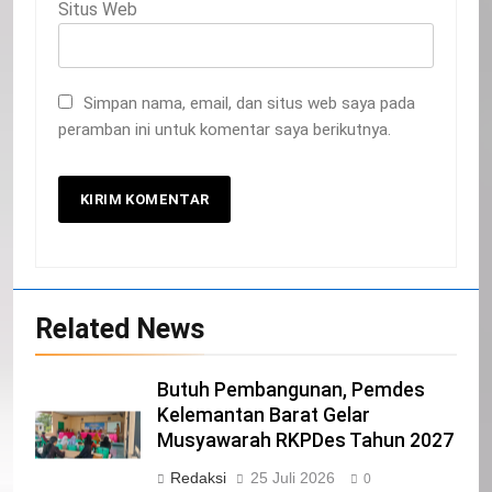
Situs Web
Simpan nama, email, dan situs web saya pada
peramban ini untuk komentar saya berikutnya.
20
Selamat Hari Kebangkitan Nasional
Related News
IKLAN
Butuh Pembangunan, Pemdes
21
Kelemantan Barat Gelar
Musyawarah RKPDes Tahun 2027
Iklan Pemerintah Kabupaten Siak
Redaksi
25 Juli 2026
IKLAN
0