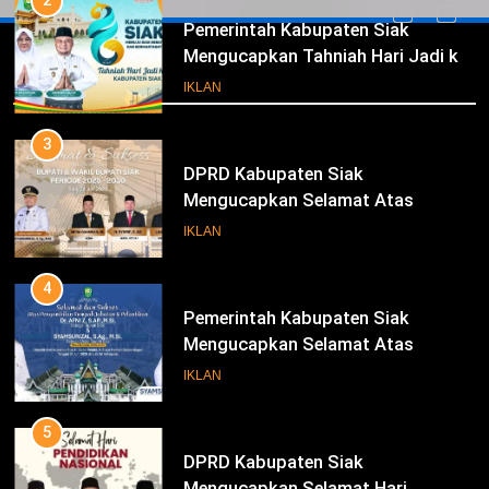
2
Pemerintah Kabupaten Siak
Mengucapkan Tahniah Hari Jadi ke-
Iklan
26 Kabupaten Siak
IKLAN
3
DPRD Kabupaten Siak
Mengucapkan Selamat Atas
Pengambilan Sumpah Jabatan
IKLAN
Bupati Dan Wakil Bupati Siak
Periode 2025-2030
4
Pemerintah Kabupaten Siak
Mengucapkan Selamat Atas
Pengambilan Sumpah Jabatan
IKLAN
Bupati Dan Wakil Bupati Siak
Periode 2025-2030
5
DPRD Kabupaten Siak
Mengucapkan Selamat Hari