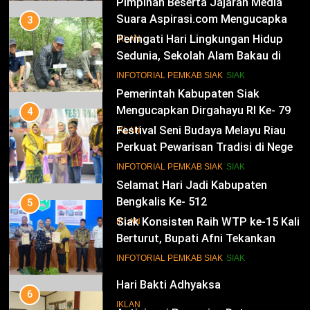
Pimpinan Beserta Jajaran Media
Suara Aspirasi.com Mengucapkan
3
Selamat HUT RI Ke-79
Peringati Hari Lingkungan Hidup
IKLAN
Sedunia, Sekolah Alam Bakau di
Siak Cetak Generasi Penjaga
13
INFOTORIAL PEMKAB SIAK
SIAK
Pesisir
Pemerintah Kabupaten Siak
Mengucapkan Dirgahayu RI Ke- 79
4
Festival Seni Budaya Melayu Riau
IKLAN
Perkuat Pewarisan Tradisi di Negeri
Istana
14
INFOTORIAL PEMKAB SIAK
SIAK
Selamat Hari Jadi Kabupaten
Bengkalis Ke- 512
5
Siak Konsisten Raih WTP ke-15 Kali
IKLAN
Berturut, Bupati Afni Tekankan
Penguatan Tata Kelola Keuangan
15
INFOTORIAL PEMKAB SIAK
SIAK
Hari Bakti Adhyaksa
6
IKLAN