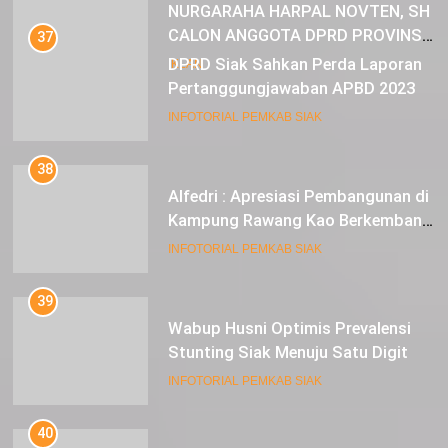
NURGARAHA HARPAL NOVTEN, SH
CALON ANGGOTA DPRD PROVINSI
37
DKI JAKARTA
DPRD Siak Sahkan Perda Laporan
IKLAN
Pertanggungjawaban APBD 2023
INFOTORIAL PEMKAB SIAK
38
Alfedri : Apresiasi Pembangunan di
Kampung Rawang Kao Berkembang
Pesat
INFOTORIAL PEMKAB SIAK
39
Wabup Husni Optimis Prevalensi
Stunting Siak Menuju Satu Digit
INFOTORIAL PEMKAB SIAK
40