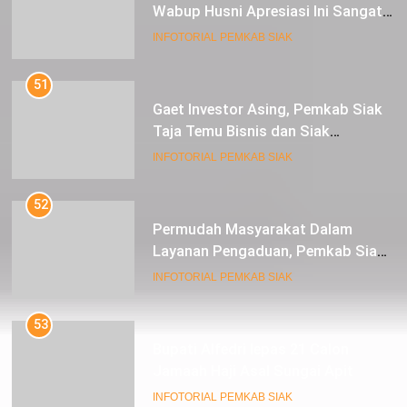
Wabup Husni Apresiasi Ini Sangat
Luar Biasa
INFOTORIAL PEMKAB SIAK
51
Gaet Investor Asing, Pemkab Siak
Taja Temu Bisnis dan Siak
Expoversary 2024
INFOTORIAL PEMKAB SIAK
52
Permudah Masyarakat Dalam
Layanan Pengaduan, Pemkab Siak
Luncurkan Aplikasi SIP PUAN
INFOTORIAL PEMKAB SIAK
53
Bupati Alfedri lepas 21 Calon
Jamaah Haji Asal Sungai Apit
INFOTORIAL PEMKAB SIAK