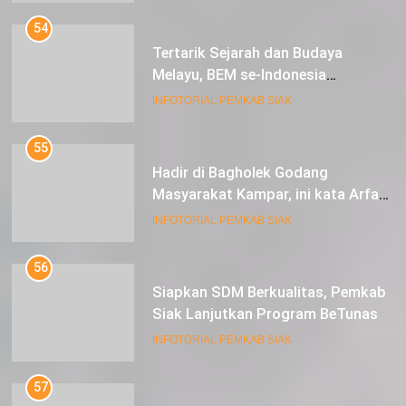
54
Tertarik Sejarah dan Budaya
Melayu, BEM se-Indonesia
Berkunjung ke Kabupaten Siak
INFOTORIAL PEMKAB SIAK
55
Hadir di Bagholek Godang
Masyarakat Kampar, ini kata Arfan
Usman
INFOTORIAL PEMKAB SIAK
56
Siapkan SDM Berkualitas, Pemkab
Siak Lanjutkan Program BeTunas
INFOTORIAL PEMKAB SIAK
57