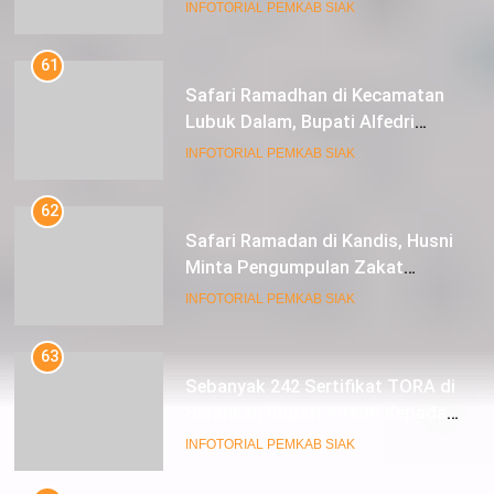
kepada Masyarakat Tualang
INFOTORIAL PEMKAB SIAK
61
Safari Ramadhan di Kecamatan
Lubuk Dalam, Bupati Alfedri
Mengingatkan Masyarakat
INFOTORIAL PEMKAB SIAK
Pentingnya Berzakat
62
Safari Ramadan di Kandis, Husni
Minta Pengumpulan Zakat
Meningkat
INFOTORIAL PEMKAB SIAK
63
Sebanyak 242 Sertifikat TORA di
Serahkan Bupati Alfedri Kepada
Masyarakat Kerinci Kiri
INFOTORIAL PEMKAB SIAK