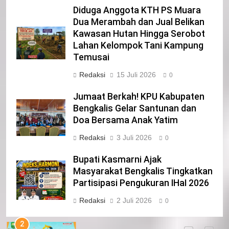
Diduga Anggota KTH PS Muara
Dua Merambah dan Jual Belikan
23
Kawasan Hutan Hingga Serobot
NURGARAHA HARPAL NOVTEN, SH
Lahan Kelompok Tani Kampung
CALON ANGGOTA DPRD PROVINSI
Temusai
DKI JAKARTA
IKLAN
Redaksi
15 Juli 2026
0
1
Jumaat Berkah! KPU Kabupaten
Pimpinan Beserta Anggota DPRD
Bengkalis Gelar Santunan dan
Kabupaten Siak Mengucapkan
Doa Bersama Anak Yatim
Tahniah Hari Jadi Kabupaten Siak
IKLAN
Redaksi
3 Juli 2026
0
Ke- 26
2
Bupati Kasmarni Ajak
Pemerintah Kabupaten Siak
Masyarakat Bengkalis Tingkatkan
Mengucapkan Tahniah Hari Jadi ke-
Partisipasi Pengukuran IHaI 2026
26 Kabupaten Siak
IKLAN
Redaksi
2 Juli 2026
0
3