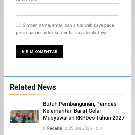
Simpan nama, email, dan situs web saya pada
20
peramban ini untuk komentar saya berikutnya.
Selamat Hari Kebangkitan Nasional
IKLAN
21
Iklan Pemerintah Kabupaten Siak
Related News
IKLAN
Butuh Pembangunan, Pemdes
22
Kelemantan Barat Gelar
NORMAN SILITONGA CALEG DPRD
Musyawarah RKPDes Tahun 2027
PROVINSI DKI JAKARTA
Redaksi
25 Juli 2026
0
IKLAN