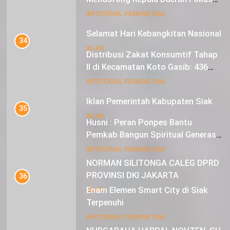
pada Inflasi dan Pilkada Serentak
21
INFOTORIAL PEMKAB SIAK
Iklan Pemerintah Kabupaten Siak
34
IKLAN
Distribusi Zakat Konsumtif Tahap
II di Kecamatan Koto Gasib: 436
Mustahik Terima Bantuan
22
INFOTORIAL PEMKAB SIAK
NORMAN SILITONGA CALEG DPRD
PROVINSI DKI JAKARTA
35
Husni : Peran Ponpes Bantu
IKLAN
Pemkab Bangun Spiritual Generasi
Muda
23
INFOTORIAL PEMKAB SIAK
NURGARAHA HARPAL NOVTEN, SH
CALON ANGGOTA DPRD PROVINSI
36
DKI JAKARTA
Enam Elemen Smart City di Siak
IKLAN
Terpenuhi
INFOTORIAL PEMKAB SIAK