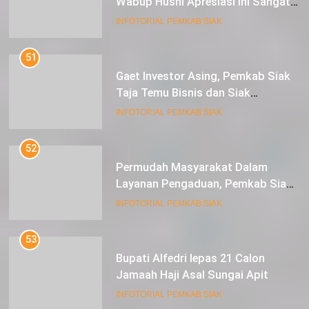
Wabup Husni Apresiasi Ini Sangat
Luar Biasa
INFOTORIAL PEMKAB SIAK
51
Gaet Investor Asing, Pemkab Siak
Taja Temu Bisnis dan Siak
Expoversary 2024
INFOTORIAL PEMKAB SIAK
52
Permudah Masyarakat Dalam
Layanan Pengaduan, Pemkab Siak
Luncurkan Aplikasi SIP PUAN
INFOTORIAL PEMKAB SIAK
53
Bupati Alfedri lepas 21 Calon
Jamaah Haji Asal Sungai Apit
INFOTORIAL PEMKAB SIAK