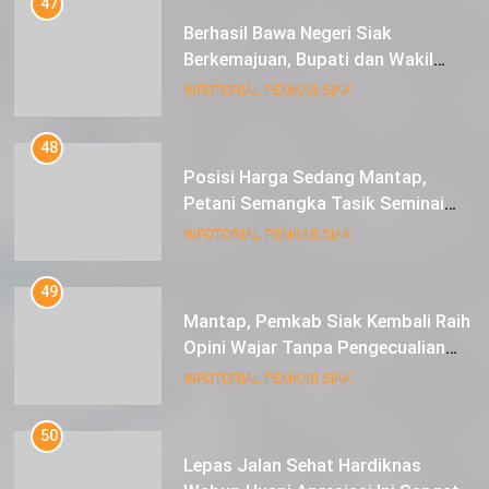
47
Berhasil Bawa Negeri Siak
Berkemajuan, Bupati dan Wakil
Bupati Siak Terima Gelar Adat
INFOTORIAL PEMKAB SIAK
48
Posisi Harga Sedang Mantap,
Petani Semangka Tasik Seminai
Raup Untung
INFOTORIAL PEMKAB SIAK
49
Mantap, Pemkab Siak Kembali Raih
Opini Wajar Tanpa Pengecualian
ke-13 Dari BPK RI.
INFOTORIAL PEMKAB SIAK
50
Lepas Jalan Sehat Hardiknas