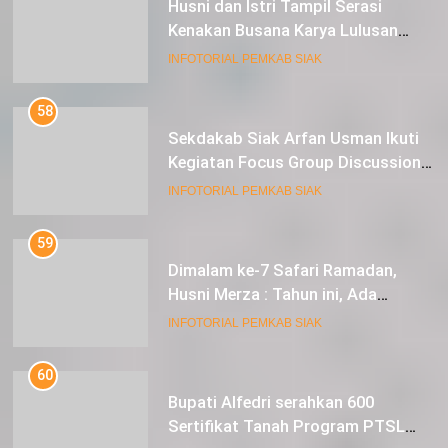
Husni dan Istri Tampil Serasi
Kenakan Busana Karya Lulusan
SMK Pariwisata Siak, di Lancang
INFOTORIAL PEMKAB SIAK
Kuning Carnival
58
Sekdakab Siak Arfan Usman Ikuti
Kegiatan Focus Group Discussion
Tentang Kebijakan Penganggaran
INFOTORIAL PEMKAB SIAK
dan Pengangkatan ASN
59
Dimalam ke-7 Safari Ramadan,
Husni Merza : Tahun ini, Ada
Perbaikan Jalan Lintas Siak ke
INFOTORIAL PEMKAB SIAK
Sungai Mandau
60
Bupati Alfedri serahkan 600
Sertifikat Tanah Program PTSL