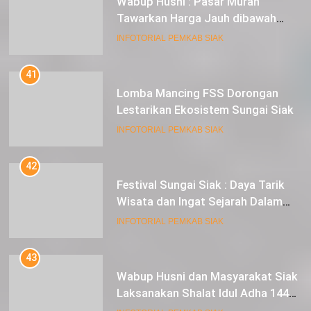
Wabup Husni : Pasar Murah
Tawarkan Harga Jauh dibawah
Pasar Tradisional
INFOTORIAL PEMKAB SIAK
41
Lomba Mancing FSS Dorongan
Lestarikan Ekosistem Sungai Siak
INFOTORIAL PEMKAB SIAK
42
Festival Sungai Siak : Daya Tarik
Wisata dan Ingat Sejarah Dalam
Lestarikan Peradaban
INFOTORIAL PEMKAB SIAK
43
Wabup Husni dan Masyarakat Siak
Laksanakan Shalat Idul Adha 1445
Hijriah di Lapangan Tugu Siak