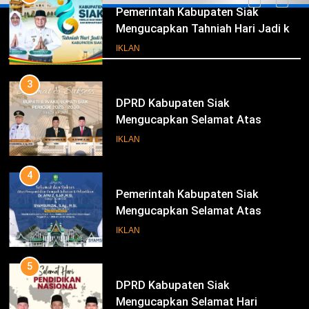
DPRD Kabupaten Siak
Mengucapkan Selamat Atas
Iklan
Pengambilan Sumpah Jabatan
IKLAN
Bupati Dan Wakil Bupati Siak
Periode 2025-2030
4
Pemerintah Kabupaten Siak
Mengucapkan Selamat Atas
Pengambilan Sumpah Jabatan
IKLAN
Bupati Dan Wakil Bupati Siak
Periode 2025-2030
5
DPRD Kabupaten Siak
Mengucapkan Selamat Hari
Pendidikan Nasional
IKLAN
6
Sekretaris DPRD Kabupaten Siak
Mengucapkan Selamat Hari Buruh