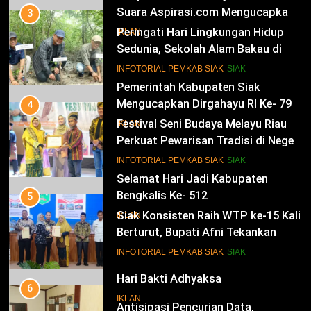
Mengucapkan Dirgahayu RI Ke- 79
3
Peringati Hari Lingkungan Hidup
IKLAN
Sedunia, Sekolah Alam Bakau di
Siak Cetak Generasi Penjaga
14
INFOTORIAL PEMKAB SIAK
SIAK
Pesisir
Selamat Hari Jadi Kabupaten
Bengkalis Ke- 512
4
Festival Seni Budaya Melayu Riau
IKLAN
Perkuat Pewarisan Tradisi di Negeri
Istana
15
INFOTORIAL PEMKAB SIAK
SIAK
Hari Bakti Adhyaksa
5
IKLAN
Siak Konsisten Raih WTP ke-15 Kali
Berturut, Bupati Afni Tekankan
Penguatan Tata Kelola Keuangan
16
INFOTORIAL PEMKAB SIAK
SIAK
Selamat Hari Pajak
6
IKLAN
Antisipasi Pencurian Data,