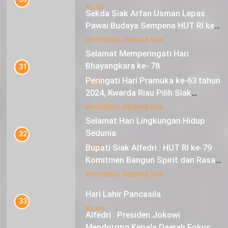
Sekda Siak Arfan Usman Lepas
IKLAN
Pawai Budaya Sempena HUT RI ke-
79
18
INFOTORIAL PEMKAB SIAK
Selamat Hari Lingkungan Hidup
Sedunia
31
Peringati Hari Pramuka ke-63 tahun
IKLAN
2024, Kwarda Riau Pilih Siak
Sebagai Tuan Rumah
19
INFOTORIAL PEMKAB SIAK
Hari Lahir Pancasila
32
IKLAN
Bupati Siak Alfedri : HUT RI ke-79
Komitmen Bangun Spirit dan Rasa
Nasionalisme
20
INFOTORIAL PEMKAB SIAK
Selamat Hari Kebangkitan Nasional
33
IKLAN
Alfedri : Presiden Jokowi
Mendorong Kepala Daerah Fokus