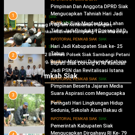
6 Agustus 2026
Pimpinan Dan Anggota DPRD Siak
Mengucapkan Tahniah Hari Jadi
1
HUKRIM
SIAK
Kabupaten Siak Ke-25 Tahun
Pemkab Siak Manfaatkan Lahan
02
IKLAN
SIAK
Dukung Program Ketahanan Pangan,
Tidur Jadi Produktif Dorong PAD
Bhabinkamtibmas Kampung Teluk Merempan
dan Kesejahteraan Warga
11
Tinjau Tanaman Jagung Waga
INFOTORIAL PEMKAB SIAK
SIAK
Hari Jadi Kabupaten Siak ke- 25
HUKRIM
SIAK
03
Tahun
2
Panit 2 Binmas Polsek Siak Sambangi Petani
Jagung, Berikan Motivasi Dukung Ketahanan
Bupati Siak Dorong KITB Kembali
IKLAN
Pangan Nasional
Jadi PSN dan Revitalisasi Istana
Infotorial Pemkab Siak
Kesultanan Siak
12
INFOTORIAL PEMKAB SIAK
SIAK
Pimpinan Beserta Jajaran Media
Suara Aspirasi.com Mengucapkan
3
Selamat HUT RI Ke-79
Peringati Hari Lingkungan Hidup
IKLAN
Sedunia, Sekolah Alam Bakau di
Siak Cetak Generasi Penjaga
13
INFOTORIAL PEMKAB SIAK
SIAK
Pesisir
Pemerintah Kabupaten Siak
Mengucapkan Dirgahayu RI Ke- 79
4