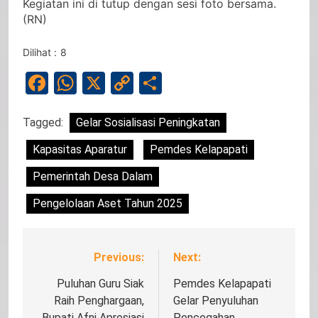
Kegiatan ini di tutup dengan sesi foto bersama.
(RN)
Dilihat :
8
Facebook
WhatsApp
X
Copy
Share
Link
Tagged:
Gelar Sosialisasi Peningkatan
Kapasitas Aparatur
Pemdes Kelapapati
Pemerintah Desa Dalam
Pengelolaan Aset Tahun 2025
Previous:
Next:
Navigasi
pos
Puluhan Guru Siak
Pemdes Kelapapati
Raih Penghargaan,
Gelar Penyuluhan
Bupati Afni Apresiasi
Pencegahan