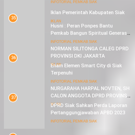
21
INFOTORIAL PEMKAB SIAK
Iklan Pemerintah Kabupaten Siak
35
IKLAN
Husni : Peran Ponpes Bantu
Pemkab Bangun Spiritual Generasi
Muda
22
INFOTORIAL PEMKAB SIAK
NORMAN SILITONGA CALEG DPRD
PROVINSI DKI JAKARTA
36
Enam Elemen Smart City di Siak
IKLAN
Terpenuhi
23
INFOTORIAL PEMKAB SIAK
NURGARAHA HARPAL NOVTEN, SH
CALON ANGGOTA DPRD PROVINSI
37
DKI JAKARTA
DPRD Siak Sahkan Perda Laporan
IKLAN
Pertanggungjawaban APBD 2023
INFOTORIAL PEMKAB SIAK