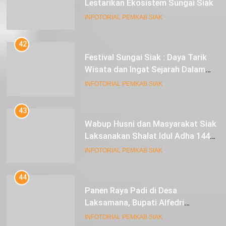
Lestarikan Ekosistem Sungai Siak
INFOTORIAL PEMKAB SIAK
42
Festival Sungai Siak : Daya Tarik
Wisata dan Ingat Sejarah Dalam
Lestarikan Peradaban
INFOTORIAL PEMKAB SIAK
43
Wabup Husni dan Masyarakat Siak
Laksanakan Shalat Idul Adha 1445
Hijriah di Lapangan Tugu Siak
INFOTORIAL PEMKAB SIAK
44
Panen Raya Padi di Desa
Laksamana, Bupati Alfedri
Serahkan 16 Unit Mesin Pompa Air
INFOTORIAL PEMKAB SIAK
dan 1 Cultivator