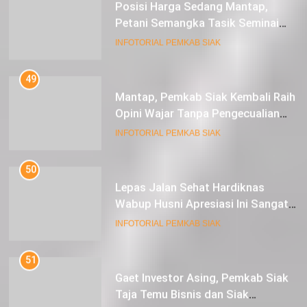
Posisi Harga Sedang Mantap,
Petani Semangka Tasik Seminai
Raup Untung
INFOTORIAL PEMKAB SIAK
49
Mantap, Pemkab Siak Kembali Raih
Opini Wajar Tanpa Pengecualian
ke-13 Dari BPK RI.
INFOTORIAL PEMKAB SIAK
50
Lepas Jalan Sehat Hardiknas
Wabup Husni Apresiasi Ini Sangat
Luar Biasa
INFOTORIAL PEMKAB SIAK
51
Gaet Investor Asing, Pemkab Siak
Taja Temu Bisnis dan Siak