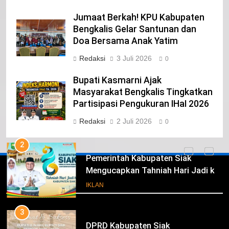
23
Jumaat Berkah! KPU Kabupaten
NURGARAHA HARPAL NOVTEN, SH
Bengkalis Gelar Santunan dan
CALON ANGGOTA DPRD PROVINSI
Doa Bersama Anak Yatim
DKI JAKARTA
IKLAN
Redaksi
3 Juli 2026
0
1
Bupati Kasmarni Ajak
Pimpinan Beserta Anggota DPRD
Masyarakat Bengkalis Tingkatkan
Kabupaten Siak Mengucapkan
Partisipasi Pengukuran IHaI 2026
Tahniah Hari Jadi Kabupaten Siak
IKLAN
Redaksi
2 Juli 2026
0
Ke- 26
2
Pemerintah Kabupaten Siak
Mengucapkan Tahniah Hari Jadi ke-
Iklan
26 Kabupaten Siak
IKLAN
3
DPRD Kabupaten Siak