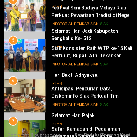
Festival Seni Budaya Melayu Riau
IKLAN
Perkuat Pewarisan Tradisi di Negeri
Istana
14
INFOTORIAL PEMKAB SIAK
SIAK
Selamat Hari Jadi Kabupaten
Bengkalis Ke- 512
5
Siak Konsisten Raih WTP ke-15 Kali
IKLAN
Berturut, Bupati Afni Tekankan
Penguatan Tata Kelola Keuangan
15
INFOTORIAL PEMKAB SIAK
SIAK
Hari Bakti Adhyaksa
6
IKLAN
Antisipasi Pencurian Data,
Diskominfo Siak Perkuat Tim
Tanggap Insiden Siber Mendukung
16
INFOTORIAL PEMKAB SIAK
SIAK
SPBE
Selamat Hari Pajak
7
IKLAN
Safari Ramadan di Pedalaman
Copyright ©suaraspirasi
Box Redaksi
Tentang Kami
Kecamatan Sungai Mandau, Bupati