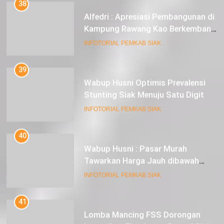
38
Alfedri : Apresiasi Pembangunan di
Kampung Rawang Kao Berkembang
Pesat
INFOTORIAL PEMKAB SIAK
39
Wabup Husni Optimis Prevalensi
Stunting Siak Menuju Satu Digit
INFOTORIAL PEMKAB SIAK
40
Wabup Husni : Pasar Murah
Tawarkan Harga Jauh dibawah
Pasar Tradisional
INFOTORIAL PEMKAB SIAK
41
Lomba Mancing FSS Dorongan