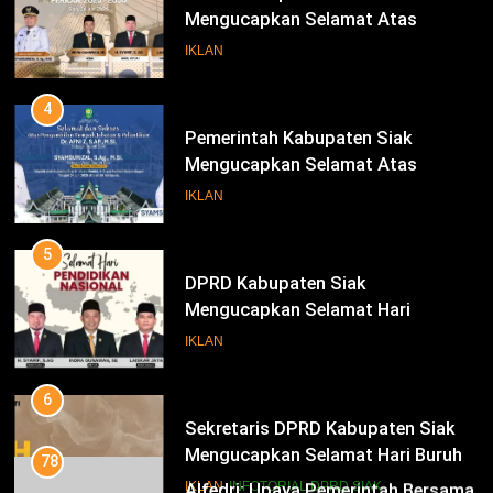
Mengucapkan Selamat Atas
Pengambilan Sumpah Jabatan
IKLAN
Bupati Dan Wakil Bupati Siak
Periode 2025-2030
4
Pemerintah Kabupaten Siak
Mengucapkan Selamat Atas
Pengambilan Sumpah Jabatan
IKLAN
Bupati Dan Wakil Bupati Siak
Periode 2025-2030
5
DPRD Kabupaten Siak
Mengucapkan Selamat Hari
Pendidikan Nasional
IKLAN
6
Sekretaris DPRD Kabupaten Siak
Mengucapkan Selamat Hari Buruh
78
Alfedri; Upaya Pemerintah Bersama
IKLAN
INFOTORIAL DPRD SIAK