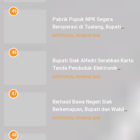
45
Pabrik Pupuk NPK Segera
Beroperasi di Tualang, Bupati
Alfedri Investasi ini Tingkatkan
INFOTORIAL PEMKAB SIAK
Ekonomi Masyarakat
46
Bupati Siak Alfedri Serahkan Kartu
Tanda Penduduk-Elektronik
Kepada Pelajar SMK 1 Koto Gasib
INFOTORIAL PEMKAB SIAK
47
Berhasil Bawa Negeri Siak
Berkemajuan, Bupati dan Wakil
Bupati Siak Terima Gelar Adat
INFOTORIAL PEMKAB SIAK
48