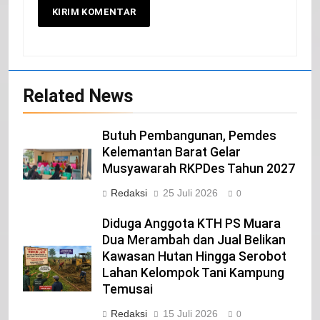
20
Selamat Hari Kebangkitan Nasional
Related News
IKLAN
Butuh Pembangunan, Pemdes
21
Kelemantan Barat Gelar
Musyawarah RKPDes Tahun 2027
Iklan Pemerintah Kabupaten Siak
Redaksi
25 Juli 2026
IKLAN
0
Diduga Anggota KTH PS Muara
Dua Merambah dan Jual Belikan
22
Kawasan Hutan Hingga Serobot
NORMAN SILITONGA CALEG DPRD
Lahan Kelompok Tani Kampung
PROVINSI DKI JAKARTA
Temusai
IKLAN
Redaksi
15 Juli 2026
0