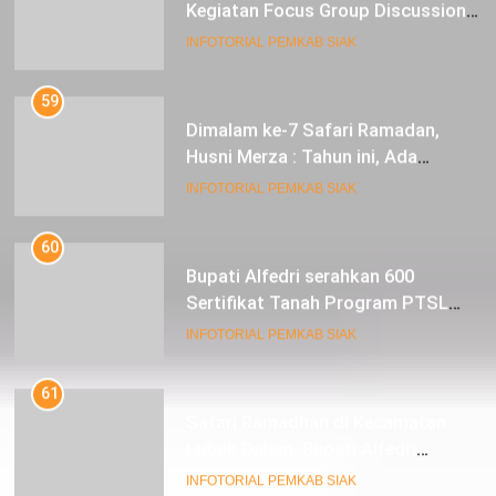
Kegiatan Focus Group Discussion
Tentang Kebijakan Penganggaran
INFOTORIAL PEMKAB SIAK
dan Pengangkatan ASN
59
Dimalam ke-7 Safari Ramadan,
Husni Merza : Tahun ini, Ada
Perbaikan Jalan Lintas Siak ke
INFOTORIAL PEMKAB SIAK
Sungai Mandau
60
Bupati Alfedri serahkan 600
Sertifikat Tanah Program PTSL
kepada Masyarakat Tualang
INFOTORIAL PEMKAB SIAK
61
Safari Ramadhan di Kecamatan
Lubuk Dalam, Bupati Alfedri
Mengingatkan Masyarakat
INFOTORIAL PEMKAB SIAK