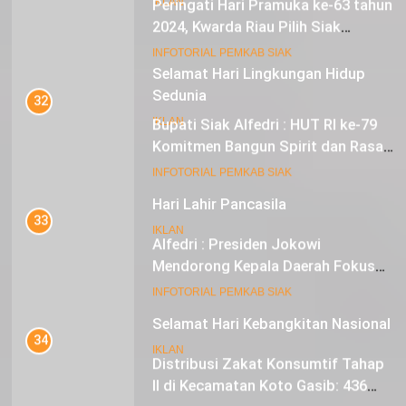
Peringati Hari Pramuka ke-63 tahun
IKLAN
2024, Kwarda Riau Pilih Siak
Sebagai Tuan Rumah
18
INFOTORIAL PEMKAB SIAK
Selamat Hari Lingkungan Hidup
Sedunia
32
Bupati Siak Alfedri : HUT RI ke-79
IKLAN
Komitmen Bangun Spirit dan Rasa
Nasionalisme
19
INFOTORIAL PEMKAB SIAK
Hari Lahir Pancasila
33
IKLAN
Alfedri : Presiden Jokowi
Mendorong Kepala Daerah Fokus
pada Inflasi dan Pilkada Serentak
20
INFOTORIAL PEMKAB SIAK
Selamat Hari Kebangkitan Nasional
34
IKLAN
Distribusi Zakat Konsumtif Tahap
II di Kecamatan Koto Gasib: 436
Mustahik Terima Bantuan