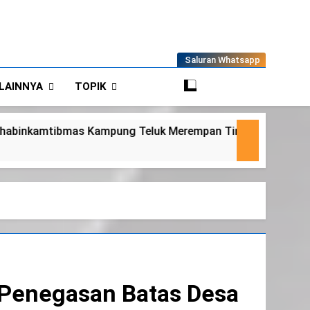
Saluran Whatsapp
LAINNYA
TOPIK
 Tinjau Tanaman Jagung Waga
Panit 2 Binm
6 Agustus 2026
 Penegasan Batas Desa