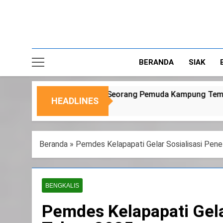
BERANDA
SIAK
muda Kampung Temusai
Dukung Program Keta
HEADLINES
6 Agustus 2026
Beranda
»
Pemdes Kelapapati Gelar Sosialisasi Pe
BENGKALIS
Pemdes Kelapapati Gela